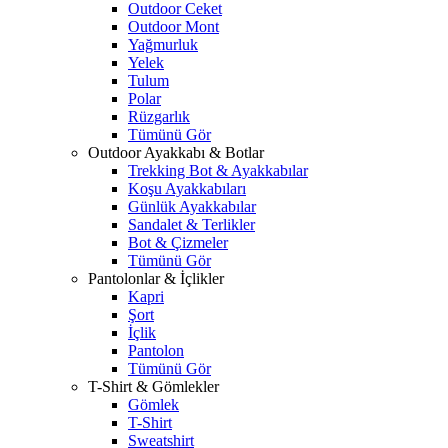
Outdoor Ceket
Outdoor Mont
Yağmurluk
Yelek
Tulum
Polar
Rüzgarlık
Tümünü Gör
Outdoor Ayakkabı & Botlar
Trekking Bot & Ayakkabılar
Koşu Ayakkabıları
Günlük Ayakkabılar
Sandalet & Terlikler
Bot & Çizmeler
Tümünü Gör
Pantolonlar & İçlikler
Kapri
Şort
İçlik
Pantolon
Tümünü Gör
T-Shirt & Gömlekler
Gömlek
T-Shirt
Sweatshirt