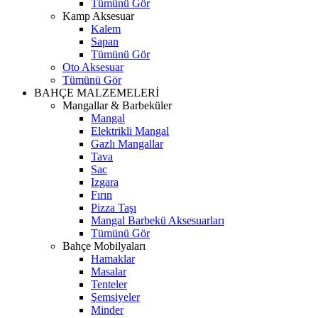
Tümünü Gör
Kamp Aksesuar
Kalem
Sapan
Tümünü Gör
Oto Aksesuar
Tümünü Gör
BAHÇE MALZEMELERİ
Mangallar & Barbeküler
Mangal
Elektrikli Mangal
Gazlı Mangallar
Tava
Sac
Izgara
Fırın
Pizza Taşı
Mangal Barbekü Aksesuarları
Tümünü Gör
Bahçe Mobilyaları
Hamaklar
Masalar
Tenteler
Şemsiyeler
Minder