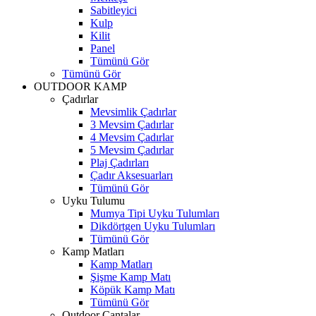
Sabitleyici
Kulp
Kilit
Panel
Tümünü Gör
Tümünü Gör
OUTDOOR KAMP
Çadırlar
Mevsimlik Çadırlar
3 Mevsim Çadırlar
4 Mevsim Çadırlar
5 Mevsim Çadırlar
Plaj Çadırları
Çadır Aksesuarları
Tümünü Gör
Uyku Tulumu
Mumya Tipi Uyku Tulumları
Dikdörtgen Uyku Tulumları
Tümünü Gör
Kamp Matları
Kamp Matları
Şişme Kamp Matı
Köpük Kamp Matı
Tümünü Gör
Outdoor Çantalar