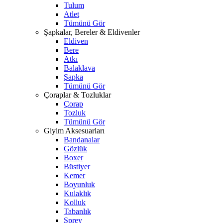
Tulum
Atlet
Tümünü Gör
Şapkalar, Bereler & Eldivenler
Eldiven
Bere
Atkı
Balaklava
Şapka
Tümünü Gör
Çoraplar & Tozluklar
Çorap
Tozluk
Tümünü Gör
Giyim Aksesuarları
Bandanalar
Gözlük
Boxer
Büstiyer
Kemer
Boyunluk
Kulaklık
Kolluk
Tabanlık
Sprey