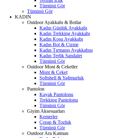
Termal İçlik
Tümünü Gör
Tümünü Gör
KADIN
Outdoor Ayakkabı & Botlar
Kadın Günlük Ayakkabı
Kadın Trekking Ayakkabı
Kadın Koşu Ayakkabı
Kadın Bot & Çizme
Kadın Tırmanış Ayakkabısı
Kadın Terlik Sandalet
Tümünü Gör
Outdoor Mont & Ceketler
Mont & Ceket
Softshell & Yağmurluk
Tümünü Gör
Pantolon
Kayak Pantolonu
Trekking Pantolonu
Tümünü Gör
Giyim Aksesuarları
Kemerler
Çorap & Tozluk
Tümünü Gör
Outdoor Ara Katman