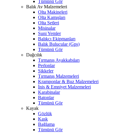
Tümünü Gör
Balık Av Malzemeleri
Olta Makineleri
Olta Kamışları
Olta Setleri
Misinalar
Suni Yemler
Balıkçı Ekipmanları
Balık Bulucular (Gps)
Tümünü Gör
Dağcılık
Tırmanış Ayakkabıları
Perlonlar
Sikkeler
Tırmanış Malzemeleri
Kramponlar & Buz Malzemeleri
İniş & Emniyet Malzemeleri
Karabinalar
Batonlar
Tümünü Gör
Kayak
Gözlük
Kask
Bağlama
Tümünü Gör