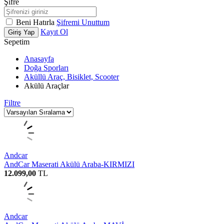
Şifre
Beni Hatırla
Şifremi Unuttum
Kayıt Ol
Giriş Yap
Sepetim
Anasayfa
Doğa Sporları
Aküllü Araç, Bisiklet, Scooter
Akülü Araçlar
Filtre
Andcar
AndCar Maserati Akülü Araba-KIRMIZI
12.099,00
TL
Andcar