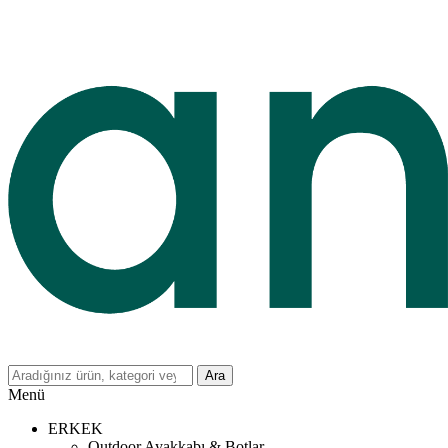
Ara
Menü
ERKEK
Outdoor Ayakkabı & Botlar