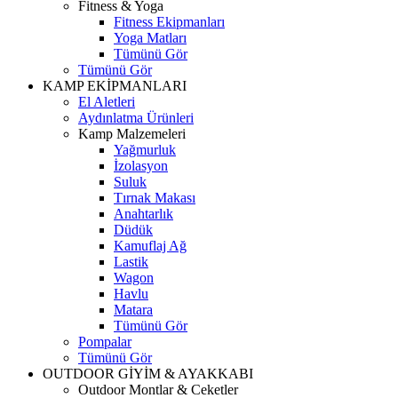
Fitness & Yoga
Fitness Ekipmanları
Yoga Matları
Tümünü Gör
Tümünü Gör
KAMP EKİPMANLARI
El Aletleri
Aydınlatma Ürünleri
Kamp Malzemeleri
Yağmurluk
İzolasyon
Suluk
Tırnak Makası
Anahtarlık
Düdük
Kamuflaj Ağ
Lastik
Wagon
Havlu
Matara
Tümünü Gör
Pompalar
Tümünü Gör
OUTDOOR GİYİM & AYAKKABI
Outdoor Montlar & Ceketler