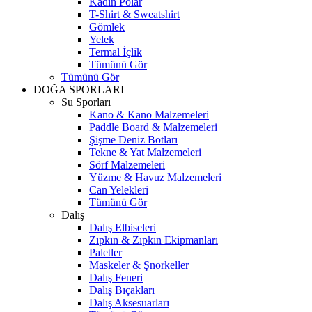
Kadın Polar
T-Shirt & Sweatshirt
Gömlek
Yelek
Termal İçlik
Tümünü Gör
Tümünü Gör
DOĞA SPORLARI
Su Sporları
Kano & Kano Malzemeleri
Paddle Board & Malzemeleri
Şişme Deniz Botları
Tekne & Yat Malzemeleri
Sörf Malzemeleri
Yüzme & Havuz Malzemeleri
Can Yelekleri
Tümünü Gör
Dalış
Dalış Elbiseleri
Zıpkın & Zıpkın Ekipmanları
Paletler
Maskeler & Şnorkeller
Dalış Feneri
Dalış Bıçakları
Dalış Aksesuarları