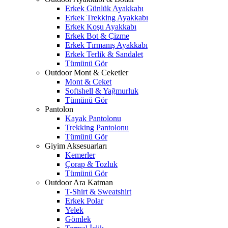
Erkek Günlük Ayakkabı
Erkek Trekking Ayakkabı
Erkek Koşu Ayakkabı
Erkek Bot & Çizme
Erkek Tırmanış Ayakkabı
Erkek Terlik & Sandalet
Tümünü Gör
Outdoor Mont & Ceketler
Mont & Ceket
Softshell & Yağmurluk
Tümünü Gör
Pantolon
Kayak Pantolonu
Trekking Pantolonu
Tümünü Gör
Giyim Aksesuarları
Kemerler
Çorap & Tozluk
Tümünü Gör
Outdoor Ara Katman
T-Shirt & Sweatshirt
Erkek Polar
Yelek
Gömlek