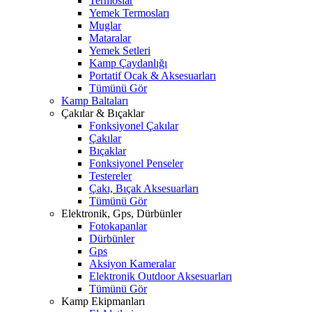
Termoslar
Yemek Termosları
Muglar
Mataralar
Yemek Setleri
Kamp Çaydanlığı
Portatif Ocak & Aksesuarları
Tümünü Gör
Kamp Baltaları
Çakılar & Bıçaklar
Fonksiyonel Çakılar
Çakılar
Bıçaklar
Fonksiyonel Penseler
Testereler
Çakı, Bıçak Aksesuarları
Tümünü Gör
Elektronik, Gps, Dürbünler
Fotokapanlar
Dürbünler
Gps
Aksiyon Kameralar
Elektronik Outdoor Aksesuarları
Tümünü Gör
Kamp Ekipmanları