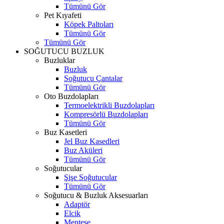
Tümünü Gör
Pet Kıyafeti
Köpek Paltoları
Tümünü Gör
Tümünü Gör
SOĞUTUCU BUZLUK
Buzluklar
Buzluk
Soğutucu Çantalar
Tümünü Gör
Oto Buzdolapları
Termoelektrikli Buzdolapları
Kompresörlü Buzdolapları
Tümünü Gör
Buz Kasetleri
Jel Buz Kasedleri
Buz Aküleri
Tümünü Gör
Soğutucular
Şişe Soğutucular
Tümünü Gör
Soğutucu & Buzluk Aksesuarları
Adaptör
Elcik
Menteşe