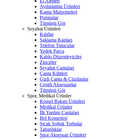
El Aletleri
Aydınlatma Ürünleri
Kamp Malzemeleri
Pompalar
Tümünü Gör
Seyahat Ürünleri
Kılıflar
Saklama Kapları
Telefon Tutucular
Yedek Parça
Kablo Düzenleyiciler
Zincirler
Seyahat Çantaları
Çanta Kilitleri
Gizli Çanta & Cüzdanlar
Çeşitli Aksesuarlar
Tümünü Gör
Spor, Medikal Ürünler
Kişisel Bakım Ürünleri
Medikal Ürünler
İlk Yardım Çantaları
Bel Kemerleri
Sıcak Soğuk Torbalar
Tabanlıklar
Spor Aksesuar Ürünleri