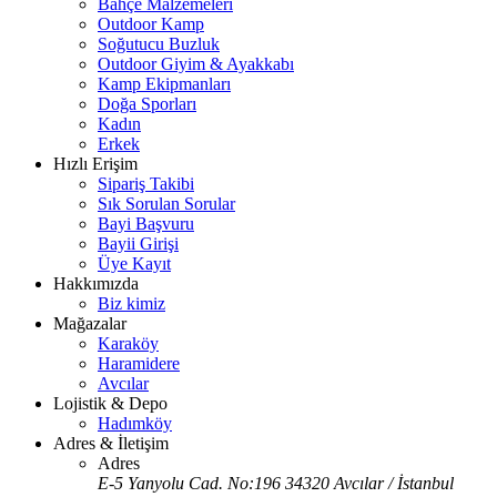
Bahçe Malzemeleri
Outdoor Kamp
Soğutucu Buzluk
Outdoor Giyim & Ayakkabı
Kamp Ekipmanları
Doğa Sporları
Kadın
Erkek
Hızlı Erişim
Sipariş Takibi
Sık Sorulan Sorular
Bayi Başvuru
Bayii Girişi
Üye Kayıt
Hakkımızda
Biz kimiz
Mağazalar
Karaköy
Haramidere
Avcılar
Lojistik & Depo
Hadımköy
Adres & İletişim
Adres
E-5 Yanyolu Cad. No:196 34320 Avcılar / İstanbul