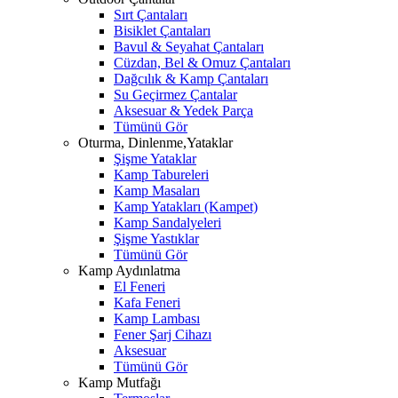
Sırt Çantaları
Bisiklet Çantaları
Bavul & Seyahat Çantaları
Cüzdan, Bel & Omuz Çantaları
Dağcılık & Kamp Çantaları
Su Geçirmez Çantalar
Aksesuar & Yedek Parça
Tümünü Gör
Oturma, Dinlenme,Yataklar
Şişme Yataklar
Kamp Tabureleri
Kamp Masaları
Kamp Yatakları (Kampet)
Kamp Sandalyeleri
Şişme Yastıklar
Tümünü Gör
Kamp Aydınlatma
El Feneri
Kafa Feneri
Kamp Lambası
Fener Şarj Cihazı
Aksesuar
Tümünü Gör
Kamp Mutfağı