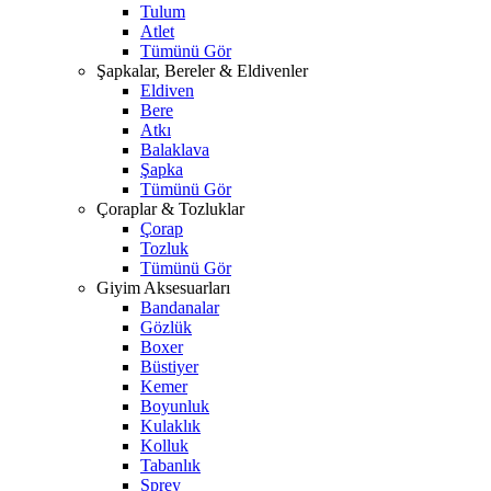
Tulum
Atlet
Tümünü Gör
Şapkalar, Bereler & Eldivenler
Eldiven
Bere
Atkı
Balaklava
Şapka
Tümünü Gör
Çoraplar & Tozluklar
Çorap
Tozluk
Tümünü Gör
Giyim Aksesuarları
Bandanalar
Gözlük
Boxer
Büstiyer
Kemer
Boyunluk
Kulaklık
Kolluk
Tabanlık
Sprey