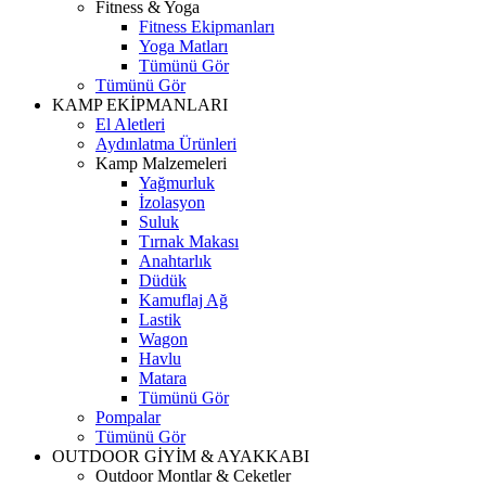
Fitness & Yoga
Fitness Ekipmanları
Yoga Matları
Tümünü Gör
Tümünü Gör
KAMP EKİPMANLARI
El Aletleri
Aydınlatma Ürünleri
Kamp Malzemeleri
Yağmurluk
İzolasyon
Suluk
Tırnak Makası
Anahtarlık
Düdük
Kamuflaj Ağ
Lastik
Wagon
Havlu
Matara
Tümünü Gör
Pompalar
Tümünü Gör
OUTDOOR GİYİM & AYAKKABI
Outdoor Montlar & Ceketler