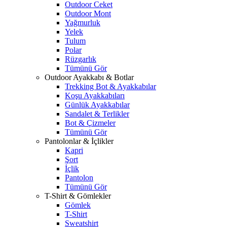
Outdoor Ceket
Outdoor Mont
Yağmurluk
Yelek
Tulum
Polar
Rüzgarlık
Tümünü Gör
Outdoor Ayakkabı & Botlar
Trekking Bot & Ayakkabılar
Koşu Ayakkabıları
Günlük Ayakkabılar
Sandalet & Terlikler
Bot & Çizmeler
Tümünü Gör
Pantolonlar & İçlikler
Kapri
Şort
İçlik
Pantolon
Tümünü Gör
T-Shirt & Gömlekler
Gömlek
T-Shirt
Sweatshirt