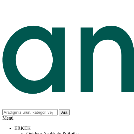
Ara
Menü
ERKEK
Outdoor Ayakkabı & Botlar