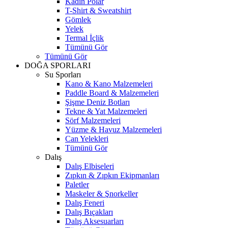
Kadın Polar
T-Shirt & Sweatshirt
Gömlek
Yelek
Termal İçlik
Tümünü Gör
Tümünü Gör
DOĞA SPORLARI
Su Sporları
Kano & Kano Malzemeleri
Paddle Board & Malzemeleri
Şişme Deniz Botları
Tekne & Yat Malzemeleri
Sörf Malzemeleri
Yüzme & Havuz Malzemeleri
Can Yelekleri
Tümünü Gör
Dalış
Dalış Elbiseleri
Zıpkın & Zıpkın Ekipmanları
Paletler
Maskeler & Şnorkeller
Dalış Feneri
Dalış Bıçakları
Dalış Aksesuarları