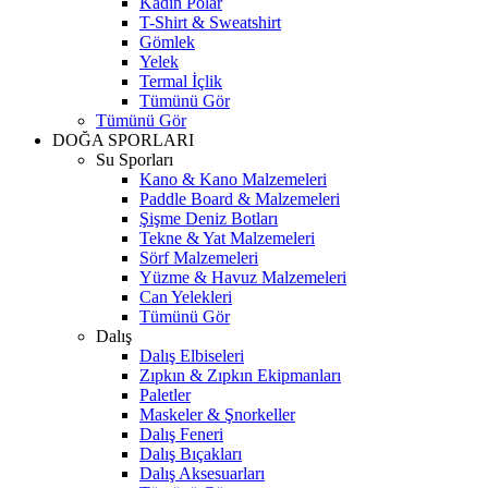
Kadın Polar
T-Shirt & Sweatshirt
Gömlek
Yelek
Termal İçlik
Tümünü Gör
Tümünü Gör
DOĞA SPORLARI
Su Sporları
Kano & Kano Malzemeleri
Paddle Board & Malzemeleri
Şişme Deniz Botları
Tekne & Yat Malzemeleri
Sörf Malzemeleri
Yüzme & Havuz Malzemeleri
Can Yelekleri
Tümünü Gör
Dalış
Dalış Elbiseleri
Zıpkın & Zıpkın Ekipmanları
Paletler
Maskeler & Şnorkeller
Dalış Feneri
Dalış Bıçakları
Dalış Aksesuarları