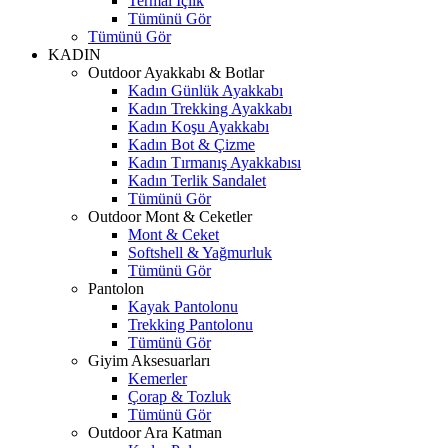
Termal İçlik
Tümünü Gör
Tümünü Gör
KADIN
Outdoor Ayakkabı & Botlar
Kadın Günlük Ayakkabı
Kadın Trekking Ayakkabı
Kadın Koşu Ayakkabı
Kadın Bot & Çizme
Kadın Tırmanış Ayakkabısı
Kadın Terlik Sandalet
Tümünü Gör
Outdoor Mont & Ceketler
Mont & Ceket
Softshell & Yağmurluk
Tümünü Gör
Pantolon
Kayak Pantolonu
Trekking Pantolonu
Tümünü Gör
Giyim Aksesuarları
Kemerler
Çorap & Tozluk
Tümünü Gör
Outdoor Ara Katman