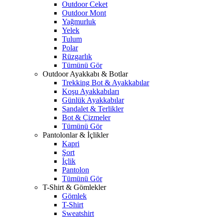
Outdoor Ceket
Outdoor Mont
Yağmurluk
Yelek
Tulum
Polar
Rüzgarlık
Tümünü Gör
Outdoor Ayakkabı & Botlar
Trekking Bot & Ayakkabılar
Koşu Ayakkabıları
Günlük Ayakkabılar
Sandalet & Terlikler
Bot & Çizmeler
Tümünü Gör
Pantolonlar & İçlikler
Kapri
Şort
İçlik
Pantolon
Tümünü Gör
T-Shirt & Gömlekler
Gömlek
T-Shirt
Sweatshirt