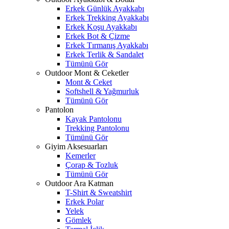
Erkek Günlük Ayakkabı
Erkek Trekking Ayakkabı
Erkek Koşu Ayakkabı
Erkek Bot & Çizme
Erkek Tırmanış Ayakkabı
Erkek Terlik & Sandalet
Tümünü Gör
Outdoor Mont & Ceketler
Mont & Ceket
Softshell & Yağmurluk
Tümünü Gör
Pantolon
Kayak Pantolonu
Trekking Pantolonu
Tümünü Gör
Giyim Aksesuarları
Kemerler
Çorap & Tozluk
Tümünü Gör
Outdoor Ara Katman
T-Shirt & Sweatshirt
Erkek Polar
Yelek
Gömlek