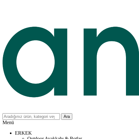
Ara
Menü
ERKEK
Outdoor Ayakkabı & Botlar