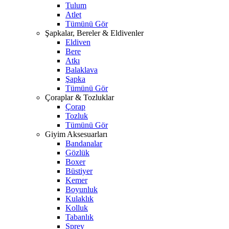
Tulum
Atlet
Tümünü Gör
Şapkalar, Bereler & Eldivenler
Eldiven
Bere
Atkı
Balaklava
Şapka
Tümünü Gör
Çoraplar & Tozluklar
Çorap
Tozluk
Tümünü Gör
Giyim Aksesuarları
Bandanalar
Gözlük
Boxer
Büstiyer
Kemer
Boyunluk
Kulaklık
Kolluk
Tabanlık
Sprey