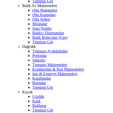
Tümünü Gör
Balık Av Malzemeleri
Olta Makineleri
Olta Kamışları
Olta Setleri
Misinalar
Suni Yemler
Balıkçı Ekipmanları
Balık Bulucular (Gps)
Tümünü Gör
Dağcılık
Tırmanış Ayakkabıları
Perlonlar
Sikkeler
Tırmanış Malzemeleri
Kramponlar & Buz Malzemeleri
İniş & Emniyet Malzemeleri
Karabinalar
Batonlar
Tümünü Gör
Kayak
Gözlük
Kask
Bağlama
Tümünü Gör