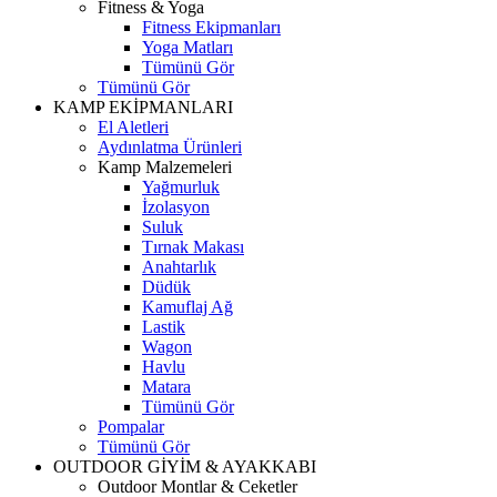
Fitness & Yoga
Fitness Ekipmanları
Yoga Matları
Tümünü Gör
Tümünü Gör
KAMP EKİPMANLARI
El Aletleri
Aydınlatma Ürünleri
Kamp Malzemeleri
Yağmurluk
İzolasyon
Suluk
Tırnak Makası
Anahtarlık
Düdük
Kamuflaj Ağ
Lastik
Wagon
Havlu
Matara
Tümünü Gör
Pompalar
Tümünü Gör
OUTDOOR GİYİM & AYAKKABI
Outdoor Montlar & Ceketler