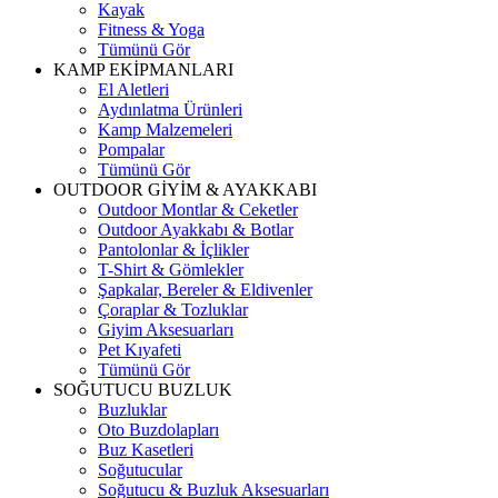
Kayak
Fitness & Yoga
Tümünü Gör
KAMP EKİPMANLARI
El Aletleri
Aydınlatma Ürünleri
Kamp Malzemeleri
Pompalar
Tümünü Gör
OUTDOOR GİYİM & AYAKKABI
Outdoor Montlar & Ceketler
Outdoor Ayakkabı & Botlar
Pantolonlar & İçlikler
T-Shirt & Gömlekler
Şapkalar, Bereler & Eldivenler
Çoraplar & Tozluklar
Giyim Aksesuarları
Pet Kıyafeti
Tümünü Gör
SOĞUTUCU BUZLUK
Buzluklar
Oto Buzdolapları
Buz Kasetleri
Soğutucular
Soğutucu & Buzluk Aksesuarları