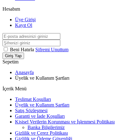
Hesabım
Üye Girişi
Kayıt Ol
Beni Hatırla
Şifremi Unuttum
Giriş Yap
Sepetim
Anasayfa
Üyelik ve Kullanım Şartları
İçerik Menü
Teslimat Koşulları
Üyelik ve Kullanım Şartları
Satış Sözleşmesi
Garanti ve İade Koşulları
Kişisel Verilerin Korunması ve İşlenmesi Politikası
Banka Bilgilerimiz
Gizlilik ve Çerez Politikası
Gizlilik ve Ödeme Güvenliği