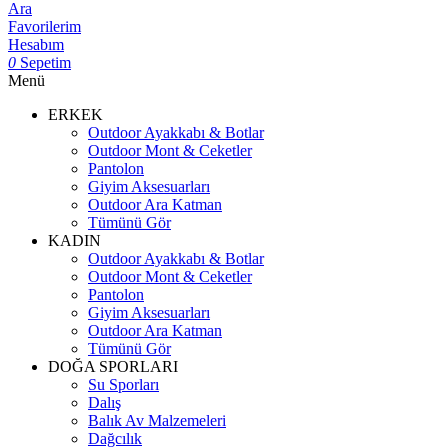
Ara
Favorilerim
Hesabım
0
Sepetim
Menü
ERKEK
Outdoor Ayakkabı & Botlar
Outdoor Mont & Ceketler
Pantolon
Giyim Aksesuarları
Outdoor Ara Katman
Tümünü Gör
KADIN
Outdoor Ayakkabı & Botlar
Outdoor Mont & Ceketler
Pantolon
Giyim Aksesuarları
Outdoor Ara Katman
Tümünü Gör
DOĞA SPORLARI
Su Sporları
Dalış
Balık Av Malzemeleri
Dağcılık