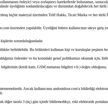
u kullanmasını önleyici veya zorlaştırıcı hareketlerde bulunamaz, sunucul
linde üyeliğinin sonlandırılacağını ve durumdan doğabilecek her türlü 
ılmış hiçbir materyal üzerinden Telif Hakkı, Ticari Marka ve her türlü 
.com üzerinden yapılabilir. Üyeliğini bitiren kullanıcının siteye giriş yet
ri kişilerin sorumluluğundadır.
ükler belirtilebilir. Bu bölümleri kullanan kişi ve kuruluşlar peşinen beli
çin aldığımız önlemler ve bu konudaki genel politikamızı okumak için, lü
e bilgilerinin (kredi kartı, GSM numarası bilgileri v.b.) doğru olduğun
istememektedir. Ancak kullanıcının andoutdoor.com'a bildirdiği elektronik
ir.
arak diğer tarafa 3 (üç) gün içinde bildirmedikçe, eski elektronik postalar