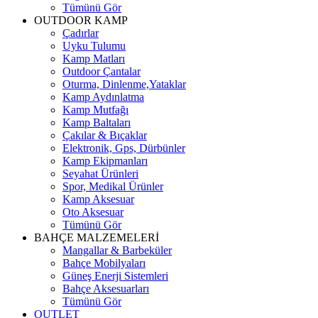
Tümünü Gör
OUTDOOR KAMP
Çadırlar
Uyku Tulumu
Kamp Matları
Outdoor Çantalar
Oturma, Dinlenme,Yataklar
Kamp Aydınlatma
Kamp Mutfağı
Kamp Baltaları
Çakılar & Bıçaklar
Elektronik, Gps, Dürbünler
Kamp Ekipmanları
Seyahat Ürünleri
Spor, Medikal Ürünler
Kamp Aksesuar
Oto Aksesuar
Tümünü Gör
BAHÇE MALZEMELERİ
Mangallar & Barbeküler
Bahçe Mobilyaları
Güneş Enerji Sistemleri
Bahçe Aksesuarları
Tümünü Gör
OUTLET