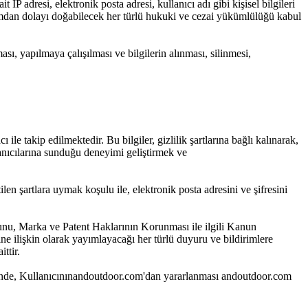
P adresi, elektronik posta adresi, kullanıcı adı gibi kişisel bilgileri
anımdan dolayı doğabilecek her türlü hukuki ve cezai yükümlülüğü kabul
ası, yapılmaya çalışılması ve bilgilerin alınması, silinmesi,
le takip edilmektedir. Bu bilgiler, gizlilik şartlarına bağlı kalınarak,
lanıcılarına sunduğu deneyimi geliştirmek ve
len şartlara uymak koşulu ile, elektronik posta adresini ve şifresini
unu, Marka ve Patent Haklarının Korunması ile ilgili Kanun
e ilişkin olarak yayımlayacağı her türlü duyuru ve bildirimlere
ttir.
alinde, Kullanıcınınandoutdoor.com'dan yararlanması andoutdoor.com