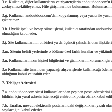
3.e. Kullanıcı, diğer kullanıcıların ve ziyaretçilerin andoutdoor.com'
zorlayamaz/kilitleyemez. Hile girişimlerinde bulunamaz. Bulunması ha
3.g. Kullanıcı, andoutdoor.com'dan kopyalanmış veya yazıcı ile yazdır
çıkartamaz.
3.h. Üyelik iptali ve hesap silme işlemi, kullanıcı tarafından andoutdoor
olmadığını kabul eder.
3.j. Site kullanıcılarının birbirleri ya da üçüncü şahıslarla olan ilişkile
3.m. Sitenin belirli yerlerinde o bölüme özel farklı kurallar ve yükümlül
3.n. Kullanıcılarımızın kişisel bilgilerini ve gizliliklerini korumak i
3.o Kullanıcı site üzerinden yapacağı alışverişlerde kullanacağı ödem
olduğunu kabul ve taahüt eder.
7. Tebligat Adresleri
7.a. andoutdoor.com sitesi kullanıcılarından peşinen posta adreslerini 
bildirim için yasal adresin isteneceği elektronik posta olarak kabul edil
7.b. Taraflar, mevcut elektronik postalarındaki değişiklikleri yazılı ol
sayılacağını kabul ederler.