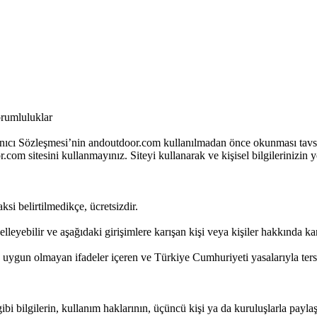
sorumluluklar
llanıcı Sözleşmesi’nin andoutdoor.com kullanılmadan önce okunması tavsi
.com sitesini kullanmayınız. Siteyi kullanarak ve kişisel bilgilerinizin 
si belirtilmedikçe, ücretsizdir.
leyebilir ve aşağıdaki girişimlere karışan kişi veya kişiler hakkında kan
rına uygun olmayan ifadeler içeren ve Türkiye Cumhuriyeti yasalarıyla ter
 gibi bilgilerin, kullanım haklarının, üçüncü kişi ya da kuruluşlarla payla