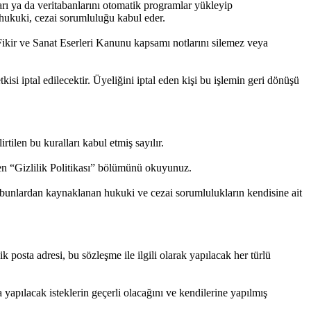
arı ya da veritabanlarını otomatik programlar yükleyip
hukuki, cezai sorumluluğu kabul eder.
Fikir ve Sanat Eserleri Kanunu kapsamı notlarını silemez veya
kisi iptal edilecektir. Üyeliğini iptal eden kişi bu işlemin geri dönüşü
rtilen bu kuralları kabul etmiş sayılır.
tfen “Gizlilik Politikası” bölümünü okuyunuz.
u, bunlardan kaynaklanan hukuki ve cezai sorumlulukların kendisine ait
 posta adresi, bu sözleşme ile ilgili olarak yapılacak her türlü
a yapılacak isteklerin geçerli olacağını ve kendilerine yapılmış