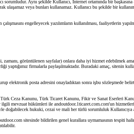
orumludur. Aynı şekilde Kullanıcı, Internet ortamında bir başkasına ait I
 olarak ulaşamaz veya bunları kullanamaz. Kullanıcı bu şekilde bir kull
n çalışmasını engelleyecek yazılımların kullanılması, faaliyetlerin yapılm
si, zamanı, görüntülenen sayfalar) onlara daha iyi hizmet edebilmek amacı i
irliği yaptığımız firmalarla paylaşılmaktadır. Buradaki amaç, sitenin kul
urup elektronik posta adresini onayladıktan sonra işbu sözleşmede belirti
n, Türk Ceza Kanunu, Türk Ticaret Kanunu, Fikir ve Sanat Eserleri Kan
lgili mevzuat hükümleri ile andoutdoor.1ticaret.com.com'un hizmetlerin
le doğabilecek hukuki, cezai ve mali her türlü sorumluluk Kullanıcıya ai
outdoor.com sitesinde bildirilen genel kurallara uymamasının tespiti h
ılabilir.