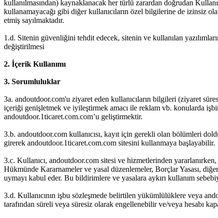
kullanılmasından) kaynaklanacak her türlü zarardan doğrudan Kullanıcı s
kullanamayacağı gibi diğer kullanıcıların özel bilgilerine de izinsiz
etmiş sayılmaktadır.
1.d. Sitenin güvenliğini tehdit edecek, sitenin ve kullanılan yazılımları
değiştirilmesi
2. İçerik Kullanımı
3. Sorumluluklar
3a. andoutdoor.com'u ziyaret eden kullanıcıların bilgileri (ziyaret süre
içeriği genişletmek ve iyileştirmek amacı ile reklam vb. konularda işb
andoutdoor.1ticaret.com.com’u geliştirmektir.
3.b. andoutdoor.com kullanıcısı, kayıt için gerekli olan bölümleri dold
girerek andoutdoor.1ticaret.com.com sitesini kullanmaya başlayabilir.
3.c. Kullanıcı, andoutdoor.com sitesi ve hizmetlerinden yararlanırke
Hükmünde Kararnameler ve yasal düzenlemeler, Borçlar Yasası, diğer i
uymayı kabul eder. Bu bildirimlere ve yasalara aykırı kullanım sebebiy
3.d. Kullanıcının işbu sözleşmede belirtilen yükümlülüklere veya and
tarafından süreli veya süresiz olarak engellenebilir ve/veya hesabı kapat