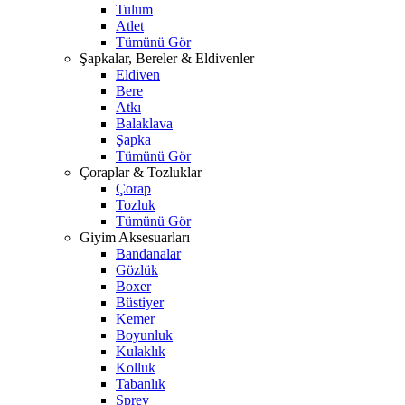
Tulum
Atlet
Tümünü Gör
Şapkalar, Bereler & Eldivenler
Eldiven
Bere
Atkı
Balaklava
Şapka
Tümünü Gör
Çoraplar & Tozluklar
Çorap
Tozluk
Tümünü Gör
Giyim Aksesuarları
Bandanalar
Gözlük
Boxer
Büstiyer
Kemer
Boyunluk
Kulaklık
Kolluk
Tabanlık
Sprey