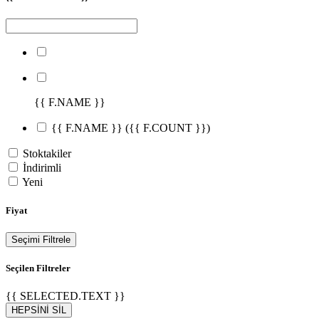
{{ F.NAME }}
{{ F.NAME }}
({{ F.COUNT }})
Stoktakiler
İndirimli
Yeni
Fiyat
Seçimi Filtrele
Seçilen Filtreler
{{ SELECTED.TEXT }}
HEPSİNİ SİL