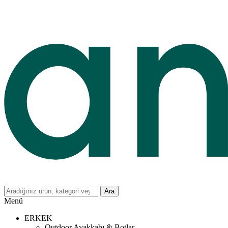
Ara
Menü
ERKEK
Outdoor Ayakkabı & Botlar