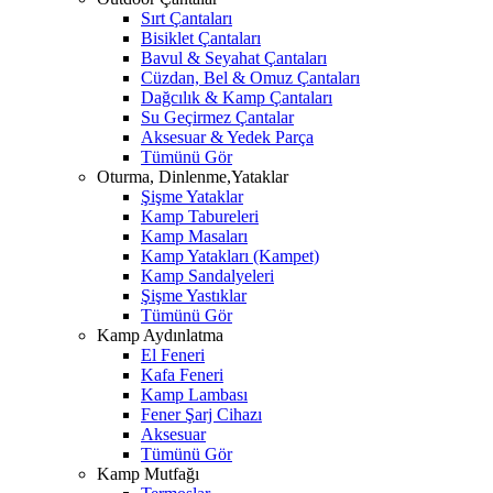
Sırt Çantaları
Bisiklet Çantaları
Bavul & Seyahat Çantaları
Cüzdan, Bel & Omuz Çantaları
Dağcılık & Kamp Çantaları
Su Geçirmez Çantalar
Aksesuar & Yedek Parça
Tümünü Gör
Oturma, Dinlenme,Yataklar
Şişme Yataklar
Kamp Tabureleri
Kamp Masaları
Kamp Yatakları (Kampet)
Kamp Sandalyeleri
Şişme Yastıklar
Tümünü Gör
Kamp Aydınlatma
El Feneri
Kafa Feneri
Kamp Lambası
Fener Şarj Cihazı
Aksesuar
Tümünü Gör
Kamp Mutfağı