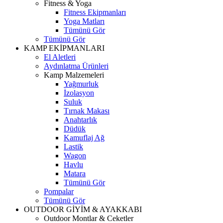
Fitness & Yoga
Fitness Ekipmanları
Yoga Matları
Tümünü Gör
Tümünü Gör
KAMP EKİPMANLARI
El Aletleri
Aydınlatma Ürünleri
Kamp Malzemeleri
Yağmurluk
İzolasyon
Suluk
Tırnak Makası
Anahtarlık
Düdük
Kamuflaj Ağ
Lastik
Wagon
Havlu
Matara
Tümünü Gör
Pompalar
Tümünü Gör
OUTDOOR GİYİM & AYAKKABI
Outdoor Montlar & Ceketler