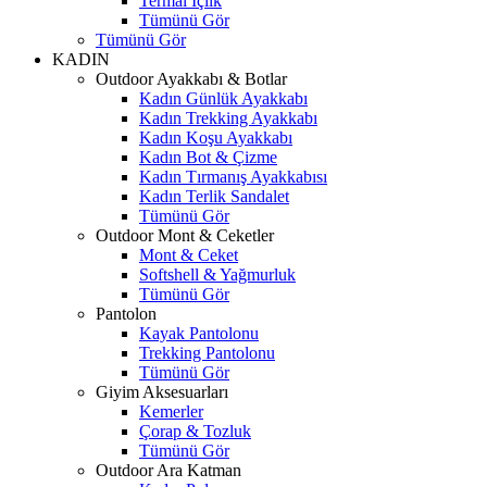
Termal İçlik
Tümünü Gör
Tümünü Gör
KADIN
Outdoor Ayakkabı & Botlar
Kadın Günlük Ayakkabı
Kadın Trekking Ayakkabı
Kadın Koşu Ayakkabı
Kadın Bot & Çizme
Kadın Tırmanış Ayakkabısı
Kadın Terlik Sandalet
Tümünü Gör
Outdoor Mont & Ceketler
Mont & Ceket
Softshell & Yağmurluk
Tümünü Gör
Pantolon
Kayak Pantolonu
Trekking Pantolonu
Tümünü Gör
Giyim Aksesuarları
Kemerler
Çorap & Tozluk
Tümünü Gör
Outdoor Ara Katman