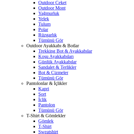
Outdoor Ceket
Outdoor Mont
Yağmurluk
Yelek
Tulum
Polar
Rüzgarlık
Tümünü Gör
Outdoor Ayakkabı & Botlar
Trekking Bot & Ayakkabılar
Koşu Ayakkabıları
Günlük Ayakkabılar
Sandalet & Terlikler
Bot & Çizmeler
Tümünü Gör
Pantolonlar & İçlikler
Kapri
Şort
İçlik
Pantolon
Tümünü Gör
T-Shirt & Gömlekler
Gömlek
T-Shirt
Sweatshirt