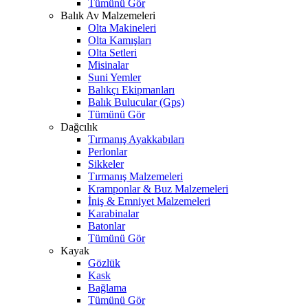
Tümünü Gör
Balık Av Malzemeleri
Olta Makineleri
Olta Kamışları
Olta Setleri
Misinalar
Suni Yemler
Balıkçı Ekipmanları
Balık Bulucular (Gps)
Tümünü Gör
Dağcılık
Tırmanış Ayakkabıları
Perlonlar
Sikkeler
Tırmanış Malzemeleri
Kramponlar & Buz Malzemeleri
İniş & Emniyet Malzemeleri
Karabinalar
Batonlar
Tümünü Gör
Kayak
Gözlük
Kask
Bağlama
Tümünü Gör