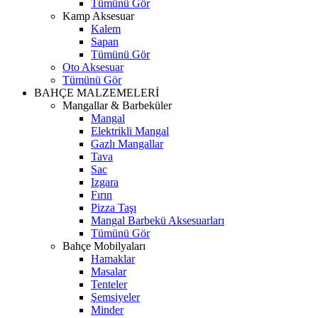
Tümünü Gör
Kamp Aksesuar
Kalem
Sapan
Tümünü Gör
Oto Aksesuar
Tümünü Gör
BAHÇE MALZEMELERİ
Mangallar & Barbeküler
Mangal
Elektrikli Mangal
Gazlı Mangallar
Tava
Sac
Izgara
Fırın
Pizza Taşı
Mangal Barbekü Aksesuarları
Tümünü Gör
Bahçe Mobilyaları
Hamaklar
Masalar
Tenteler
Şemsiyeler
Minder