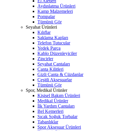
El Aletleri
Aydınlatma Ürünleri
Kamp Malzemeleri
Pompalar
Tümünü Gör
Seyahat Ürünleri
Kılıflar
Saklama Kapları
Telefon Tutucular
Yedek Parça
Kablo Düzenleyiciler
Zincirler
Seyahat Çantaları
Çanta Kilitleri
Gizli Çanta & Cüzdanlar
Çeşitli Aksesuarlar
Tümünü Gör
Spor, Medikal Ürünler
Kişisel Bakım Ürünleri
Medikal Ürünler
İlk Yardım Çantaları
Bel Kemerleri
Sıcak Soğuk Torbalar
Tabanlıklar
Spor Aksesuar Ürünleri