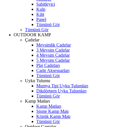
Sabitleyici
Kulp
Kilit
Panel
Tümünü Gör
Tümünü Gör
OUTDOOR KAMP
Çadırlar
Mevsimlik Çadırlar
3 Mevsim Çadırlar
4 Mevsim Çadırlar
5 Mevsim Çadırlar
Plaj Çadırları
Çadır Aksesuarları
Tümünü Gör
Uyku Tulumu
Mumya Tipi Uyku Tulumları
Dikdörtgen Uyku Tulumları
Tümünü Gör
Kamp Matları
Kamp Matları
Şişme Kamp Matı
Köpük Kamp Matı
Tümünü Gör
Outdoor Çantalar