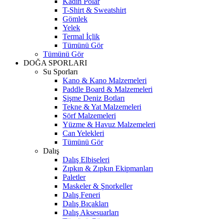
Kadın Polar
T-Shirt & Sweatshirt
Gömlek
Yelek
Termal İçlik
Tümünü Gör
Tümünü Gör
DOĞA SPORLARI
Su Sporları
Kano & Kano Malzemeleri
Paddle Board & Malzemeleri
Şişme Deniz Botları
Tekne & Yat Malzemeleri
Sörf Malzemeleri
Yüzme & Havuz Malzemeleri
Can Yelekleri
Tümünü Gör
Dalış
Dalış Elbiseleri
Zıpkın & Zıpkın Ekipmanları
Paletler
Maskeler & Şnorkeller
Dalış Feneri
Dalış Bıçakları
Dalış Aksesuarları