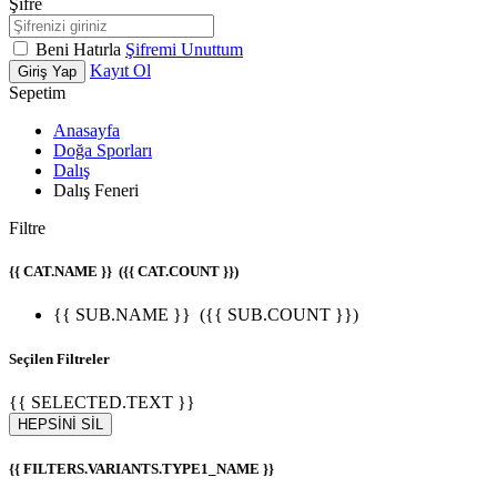
Şifre
Beni Hatırla
Şifremi Unuttum
Kayıt Ol
Giriş Yap
Sepetim
Anasayfa
Doğa Sporları
Dalış
Dalış Feneri
Filtre
{{ CAT.NAME }}
({{ CAT.COUNT }})
{{ SUB.NAME }}
({{ SUB.COUNT }})
Seçilen Filtreler
{{ SELECTED.TEXT }}
HEPSİNİ SİL
{{ FILTERS.VARIANTS.TYPE1_NAME }}