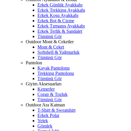
Erkek Günlük Ayakkabı
Erkek Trekking Ayakkabı
Erkek Koşu Ayakkabı
Erkek Bot & Çizme
Erkek Tırmanış Ayakkabı
Erkek Terlik & Sandalet
Tümünü Gör
Outdoor Mont & Ceketler
Mont & Ceket
Softshell & Yağmurluk
Tümünü Gör
Pantolon
Kayak Pantolonu
Trekking Pantolonu
Tümünü Gör
Giyim Aksesuarları
Kemerler
Çorap & Tozluk
Tümünü Gör
Outdoor Ara Katman
T-Shirt & Sweatshirt
Erkek Polar
Yelek
Gömlek