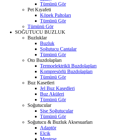
Tümünü Gör
Pet Kıyafeti
Köpek Paltoları
Tümünü Gör
Tümünü Gör
SOĞUTUCU BUZLUK
Buzluklar
Buzluk
Soğutucu Çantalar
Tümünü Gör
Oto Buzdolapları
Termoelektrikli Buzdolapları
Kompresörlü Buzdolapları
Tümünü Gör
Buz Kasetleri
Jel Buz Kasedleri
Buz Aküleri
Tümünü Gör
Soğutucular
Şişe Soğutucular
Tümünü Gör
Soğutucu & Buzluk Aksesuarları
Adaptör
Elcik
Menteşe