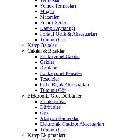
Termoslar
Yemek Termosları
Muglar
Mataralar
Yemek Setleri
Kamp Çaydanlığı
Portatif Ocak & Aksesuarları
Tümünü Gör
Kamp Baltaları
Çakılar & Bıçaklar
Fonksiyonel Çakılar
Çakılar
Bıçaklar
Fonksiyonel Penseler
Testereler
Çakı, Bıçak Aksesuarları
Tümünü Gör
Elektronik, Gps, Dürbünler
Fotokapanlar
Dürbünler
Gps
Aksiyon Kameralar
Elektronik Outdoor Aksesuarları
Tümünü Gör
Kamp Ekipmanları