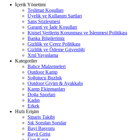
İçerik Yönetimi
Teslimat Koşulları
Üyelik ve Kullanım Şartları
Satış Sözleşmesi
Garanti ve İade Koşulları
Kişisel Verilerin Korunması ve İşlenmesi Politikası
Banka Bilgilerimiz
Gizlilik ve Çerez Politikası
Gizlilik ve Ödeme Güvenliği
Xml Yayınlama
Kategoriler
Bahçe Malzemeleri
Outdoor Kamp
Soğutucu Buzluk
Outdoor Giyim & Ayakkabı
Kamp Ekipmanları
Doğa Sporları
Kadın
Erkek
Hızlı Erişim
Sipariş Takibi
Sık Sorulan Sorular
Bayi Başvuru
Bayii Girişi
Üye Kayıt