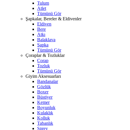
Tulum
Atlet
Tümünü Gör
Şapkalar, Bereler & Eldivenler
Eldiven
Bere
Atkı
Balaklava
Şapka
Tümünü Gör
Çoraplar & Tozluklar
Çorap
Tozluk
Tümünü Gör
Giyim Aksesuarları
Bandanalar
Gözlük
Boxer
Büstiyer
Kemer
Boyunluk
Kulaklık
Kolluk
Tabanlık
Sprey