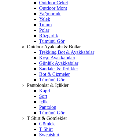
Outdoor Ceket
Outdoor Mont
Yağmurluk
Yelek
Tulum
Polar
Rüzgarlık
Tümünü Gör
Outdoor Ayakkabı & Botlar
Trekking Bot & Ayakkabılar
Koşu Ayakkabıları
Günlük Ayakkabılar
Sandalet & Terlikler
Bot & Çizmeler
Tümünü Gör
Pantolonlar & İçlikler
Kapri
Şort
İçlik
Pantolon
Tümünü Gör
T-Shirt & Gömlekler
Gömlek
T-Shirt
Sweatshirt