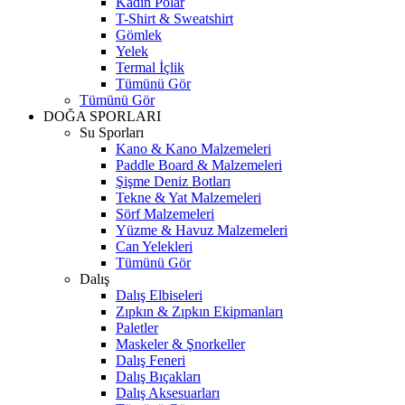
Kadın Polar
T-Shirt & Sweatshirt
Gömlek
Yelek
Termal İçlik
Tümünü Gör
Tümünü Gör
DOĞA SPORLARI
Su Sporları
Kano & Kano Malzemeleri
Paddle Board & Malzemeleri
Şişme Deniz Botları
Tekne & Yat Malzemeleri
Sörf Malzemeleri
Yüzme & Havuz Malzemeleri
Can Yelekleri
Tümünü Gör
Dalış
Dalış Elbiseleri
Zıpkın & Zıpkın Ekipmanları
Paletler
Maskeler & Şnorkeller
Dalış Feneri
Dalış Bıçakları
Dalış Aksesuarları