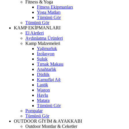
Fitness & Yoga
Fitness Ekipmanları
Yoga Matları
Tümünü Gör
Tümünü Gör
KAMP EKİPMANLARI
El Aletleri
Aydınlatma Ürünleri
Kamp Malzemeleri
Yağmurluk
İzolasyon
Suluk
Tırnak Makası
Anahtarlık
Düdük
Kamuflaj Ağ
Lastik
Wagon
Havlu
Matara
Tümünü Gör
Pompalar
Tümünü Gör
OUTDOOR GİYİM & AYAKKABI
Outdoor Montlar & Ceketler