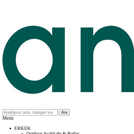
Ara
Menü
ERKEK
Outdoor Ayakkabı & Botlar