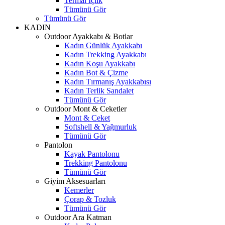
Termal İçlik
Tümünü Gör
Tümünü Gör
KADIN
Outdoor Ayakkabı & Botlar
Kadın Günlük Ayakkabı
Kadın Trekking Ayakkabı
Kadın Koşu Ayakkabı
Kadın Bot & Çizme
Kadın Tırmanış Ayakkabısı
Kadın Terlik Sandalet
Tümünü Gör
Outdoor Mont & Ceketler
Mont & Ceket
Softshell & Yağmurluk
Tümünü Gör
Pantolon
Kayak Pantolonu
Trekking Pantolonu
Tümünü Gör
Giyim Aksesuarları
Kemerler
Çorap & Tozluk
Tümünü Gör
Outdoor Ara Katman