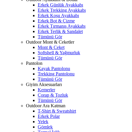
Erkek Günlük Ayakkabı
Erkek Trekking Ayakkabı
Erkek Koşu Ayakkabı
Erkek Bot & Çizme
Erkek Tırmanış Ayakkabı
Erkek Terlik & Sandalet
Tümünü Gör
Outdoor Mont & Ceketler
Mont & Ceket
Softshell & Yağmurluk
Tümünü Gör
Pantolon
Kayak Pantolonu
Trekking Pantolonu
Tümünü Gör
Giyim Aksesuarları
Kemerler
Çorap & Tozluk
Tümünü Gör
Outdoor Ara Katman
T-Shirt & Sweatshirt
Erkek Polar
Yelek
Gömlek