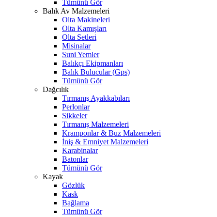
Tümünü Gör
Balık Av Malzemeleri
Olta Makineleri
Olta Kamışları
Olta Setleri
Misinalar
Suni Yemler
Balıkçı Ekipmanları
Balık Bulucular (Gps)
Tümünü Gör
Dağcılık
Tırmanış Ayakkabıları
Perlonlar
Sikkeler
Tırmanış Malzemeleri
Kramponlar & Buz Malzemeleri
İniş & Emniyet Malzemeleri
Karabinalar
Batonlar
Tümünü Gör
Kayak
Gözlük
Kask
Bağlama
Tümünü Gör