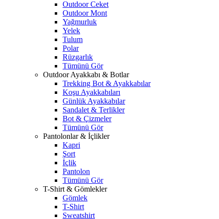
Outdoor Ceket
Outdoor Mont
Yağmurluk
Yelek
Tulum
Polar
Rüzgarlık
Tümünü Gör
Outdoor Ayakkabı & Botlar
Trekking Bot & Ayakkabılar
Koşu Ayakkabıları
Günlük Ayakkabılar
Sandalet & Terlikler
Bot & Çizmeler
Tümünü Gör
Pantolonlar & İçlikler
Kapri
Şort
İçlik
Pantolon
Tümünü Gör
T-Shirt & Gömlekler
Gömlek
T-Shirt
Sweatshirt