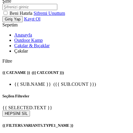
Şifre
Beni Hatırla
Şifremi Unuttum
Kayıt Ol
Giriş Yap
Sepetim
Anasayfa
Outdoor Kamp
Çakılar & Bıçaklar
Çakılar
Filtre
{{ CAT.NAME }}
({{ CAT.COUNT }})
{{ SUB.NAME }}
({{ SUB.COUNT }})
Seçilen Filtreler
{{ SELECTED.TEXT }}
HEPSİNİ SİL
{{ FILTERS.VARIANTS.TYPE1_NAME }}