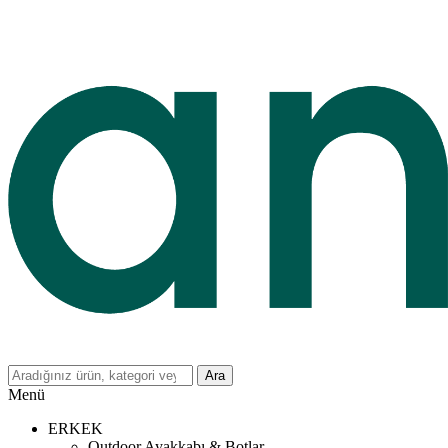
Ara
Menü
ERKEK
Outdoor Ayakkabı & Botlar