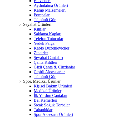
El Aletleri
Aydınlatma Ürünleri
Kamp Malzemeleri
Pompalar
Tümünü Gör
Seyahat Ürünleri
Kılıflar
Saklama Kapları
Telefon Tutucular
Yedek Parça
Kablo Düzenleyiciler
Zincirler
Seyahat Çantaları
Çanta Kilitleri
Gizli Çanta & Cüzdanlar
Çeşitli Aksesuarlar
Tümünü Gör
Spor, Medikal Ürünler
Kişisel Bakım Ürünleri
Medikal Ürünler
İlk Yardım Çantaları
Bel Kemerleri
Sıcak Soğuk Torbalar
Tabanlıklar
Spor Aksesuar Ürünleri