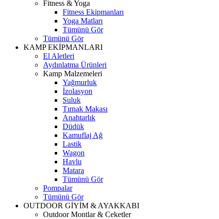
Fitness & Yoga
Fitness Ekipmanları
Yoga Matları
Tümünü Gör
Tümünü Gör
KAMP EKİPMANLARI
El Aletleri
Aydınlatma Ürünleri
Kamp Malzemeleri
Yağmurluk
İzolasyon
Suluk
Tırnak Makası
Anahtarlık
Düdük
Kamuflaj Ağ
Lastik
Wagon
Havlu
Matara
Tümünü Gör
Pompalar
Tümünü Gör
OUTDOOR GİYİM & AYAKKABI
Outdoor Montlar & Ceketler