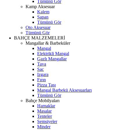
Tümünü Gör
Kamp Aksesuar
Kalem
Sapan
Tümünü Gör
Oto Aksesuar
Tümünü Gör
BAHÇE MALZEMELERİ
Mangallar & Barbeküler
Mangal
Elektrikli Mangal
Gazlı Mangallar
Tava
Sac
Izgara
Fırın
Pizza Taşı
Mangal Barbekü Aksesuarları
Tümünü Gör
Bahçe Mobilyaları
Hamaklar
Masalar
Tenteler
Şemsiyeler
Minder