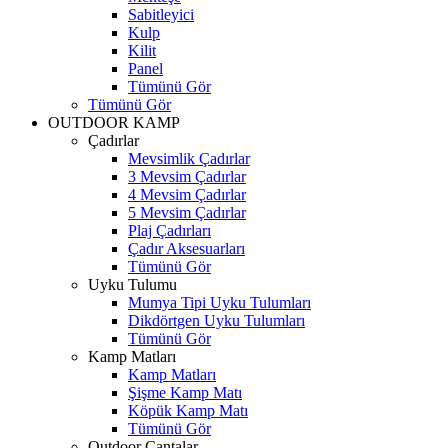
Sabitleyici
Kulp
Kilit
Panel
Tümünü Gör
Tümünü Gör
OUTDOOR KAMP
Çadırlar
Mevsimlik Çadırlar
3 Mevsim Çadırlar
4 Mevsim Çadırlar
5 Mevsim Çadırlar
Plaj Çadırları
Çadır Aksesuarları
Tümünü Gör
Uyku Tulumu
Mumya Tipi Uyku Tulumları
Dikdörtgen Uyku Tulumları
Tümünü Gör
Kamp Matları
Kamp Matları
Şişme Kamp Matı
Köpük Kamp Matı
Tümünü Gör
Outdoor Çantalar