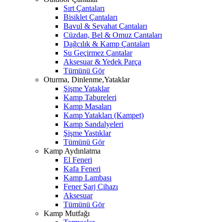
Sırt Çantaları
Bisiklet Çantaları
Bavul & Seyahat Çantaları
Cüzdan, Bel & Omuz Çantaları
Dağcılık & Kamp Çantaları
Su Geçirmez Çantalar
Aksesuar & Yedek Parça
Tümünü Gör
Oturma, Dinlenme,Yataklar
Şişme Yataklar
Kamp Tabureleri
Kamp Masaları
Kamp Yatakları (Kampet)
Kamp Sandalyeleri
Şişme Yastıklar
Tümünü Gör
Kamp Aydınlatma
El Feneri
Kafa Feneri
Kamp Lambası
Fener Şarj Cihazı
Aksesuar
Tümünü Gör
Kamp Mutfağı