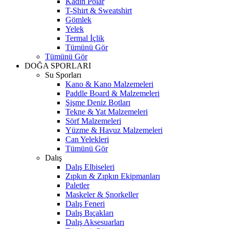
Kadın Polar
T-Shirt & Sweatshirt
Gömlek
Yelek
Termal İçlik
Tümünü Gör
Tümünü Gör
DOĞA SPORLARI
Su Sporları
Kano & Kano Malzemeleri
Paddle Board & Malzemeleri
Şişme Deniz Botları
Tekne & Yat Malzemeleri
Sörf Malzemeleri
Yüzme & Havuz Malzemeleri
Can Yelekleri
Tümünü Gör
Dalış
Dalış Elbiseleri
Zıpkın & Zıpkın Ekipmanları
Paletler
Maskeler & Şnorkeller
Dalış Feneri
Dalış Bıçakları
Dalış Aksesuarları