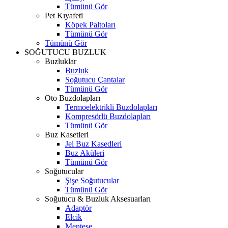
Tümünü Gör
Pet Kıyafeti
Köpek Paltoları
Tümünü Gör
Tümünü Gör
SOĞUTUCU BUZLUK
Buzluklar
Buzluk
Soğutucu Çantalar
Tümünü Gör
Oto Buzdolapları
Termoelektrikli Buzdolapları
Kompresörlü Buzdolapları
Tümünü Gör
Buz Kasetleri
Jel Buz Kasedleri
Buz Aküleri
Tümünü Gör
Soğutucular
Şişe Soğutucular
Tümünü Gör
Soğutucu & Buzluk Aksesuarları
Adaptör
Elcik
Menteşe