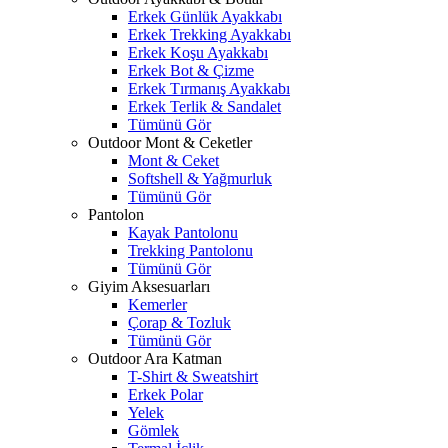
Erkek Günlük Ayakkabı
Erkek Trekking Ayakkabı
Erkek Koşu Ayakkabı
Erkek Bot & Çizme
Erkek Tırmanış Ayakkabı
Erkek Terlik & Sandalet
Tümünü Gör
Outdoor Mont & Ceketler
Mont & Ceket
Softshell & Yağmurluk
Tümünü Gör
Pantolon
Kayak Pantolonu
Trekking Pantolonu
Tümünü Gör
Giyim Aksesuarları
Kemerler
Çorap & Tozluk
Tümünü Gör
Outdoor Ara Katman
T-Shirt & Sweatshirt
Erkek Polar
Yelek
Gömlek