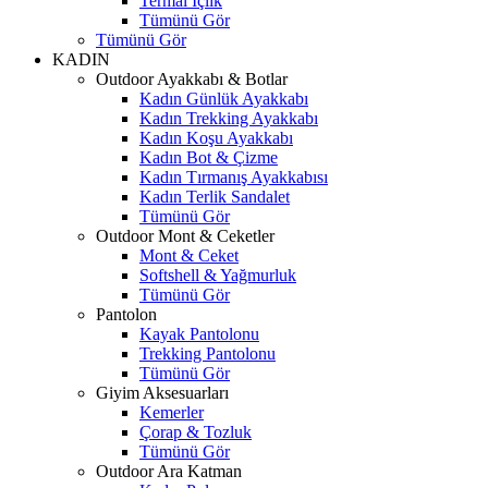
Termal İçlik
Tümünü Gör
Tümünü Gör
KADIN
Outdoor Ayakkabı & Botlar
Kadın Günlük Ayakkabı
Kadın Trekking Ayakkabı
Kadın Koşu Ayakkabı
Kadın Bot & Çizme
Kadın Tırmanış Ayakkabısı
Kadın Terlik Sandalet
Tümünü Gör
Outdoor Mont & Ceketler
Mont & Ceket
Softshell & Yağmurluk
Tümünü Gör
Pantolon
Kayak Pantolonu
Trekking Pantolonu
Tümünü Gör
Giyim Aksesuarları
Kemerler
Çorap & Tozluk
Tümünü Gör
Outdoor Ara Katman