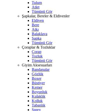
Tulum
Atlet
Tümünü Gör
Şapkalar, Bereler & Eldivenler
Eldiven
Bere
Atkı
Balaklava
Şapka
Tümünü Gör
Çoraplar & Tozluklar
Çorap
Tozluk
Tümünü Gör
Giyim Aksesuarları
Bandanalar
Gözlük
Boxer
Büstiyer
Kemer
Boyunluk
Kulaklık
Kolluk
Tabanlık
Sprey