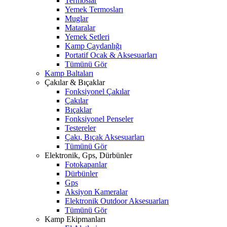
Termoslar
Yemek Termosları
Muglar
Mataralar
Yemek Setleri
Kamp Çaydanlığı
Portatif Ocak & Aksesuarları
Tümünü Gör
Kamp Baltaları
Çakılar & Bıçaklar
Fonksiyonel Çakılar
Çakılar
Bıçaklar
Fonksiyonel Penseler
Testereler
Çakı, Bıçak Aksesuarları
Tümünü Gör
Elektronik, Gps, Dürbünler
Fotokapanlar
Dürbünler
Gps
Aksiyon Kameralar
Elektronik Outdoor Aksesuarları
Tümünü Gör
Kamp Ekipmanları