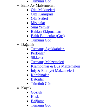
Tümünü Gör
Balık Av Malzemeleri
Olta Makineleri
Olta Kamışları
Olta Setleri
Misinalar
Suni Yemler
Balıkçı Ekipmanları
Balık Bulucular (Gps)
Tümünü Gör
Dağcılık
Tırmanış Ayakkabıları
Perlonlar
Sikkeler
Tırmanış Malzemeleri
Kramponlar & Buz Malzemeleri
İniş & Emniyet Malzemeleri
Karabinalar
Batonlar
Tümünü Gör
Kayak
Gözlük
Kask
Bağlama
Tümünü Gör