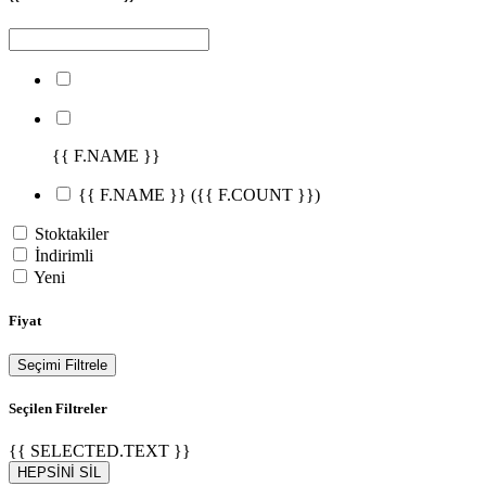
{{ F.NAME }}
{{ F.NAME }}
({{ F.COUNT }})
Stoktakiler
İndirimli
Yeni
Fiyat
Seçimi Filtrele
Seçilen Filtreler
{{ SELECTED.TEXT }}
HEPSİNİ SİL