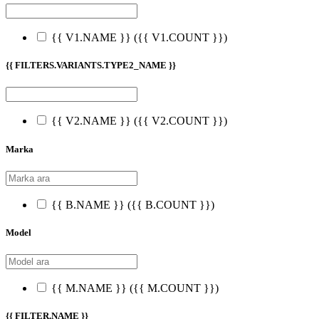
{{ V1.NAME }}
({{ V1.COUNT }})
{{ FILTERS.VARIANTS.TYPE2_NAME }}
{{ V2.NAME }}
({{ V2.COUNT }})
Marka
{{ B.NAME }}
({{ B.COUNT }})
Model
{{ M.NAME }}
({{ M.COUNT }})
{{ FILTER.NAME }}