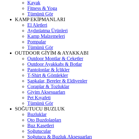
Kayak
Fitness & Yoga
Tümünü Gör
KAMP EKİPMANLARI
El Aletleri
Aydınlatma Ürünleri
Kamp Malzemeleri
Pompalar
Tümünü Gör
OUTDOOR GİYİM & AYAKKABI
Outdoor Montlar & Ceketler
Outdoor Ayakkabı & Botlar
Pantolonlar & İçlikler
T-Shirt & Gömlekler
Şapkalar, Bereler & Eldivenler
Çoraplar & Tozluklar
Giyim Aksesuarları
Pet Kıyafeti
Tümünü Gör
SOĞUTUCU BUZLUK
Buzluklar
Oto Buzdolapları
Buz Kasetleri
Soğutucular
Soğutucu & Buzluk Aksesuarları