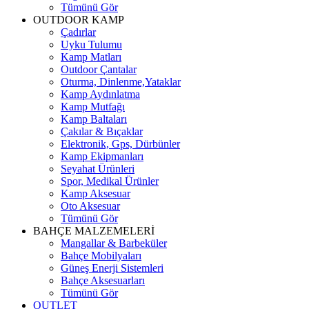
Tümünü Gör
OUTDOOR KAMP
Çadırlar
Uyku Tulumu
Kamp Matları
Outdoor Çantalar
Oturma, Dinlenme,Yataklar
Kamp Aydınlatma
Kamp Mutfağı
Kamp Baltaları
Çakılar & Bıçaklar
Elektronik, Gps, Dürbünler
Kamp Ekipmanları
Seyahat Ürünleri
Spor, Medikal Ürünler
Kamp Aksesuar
Oto Aksesuar
Tümünü Gör
BAHÇE MALZEMELERİ
Mangallar & Barbeküler
Bahçe Mobilyaları
Güneş Enerji Sistemleri
Bahçe Aksesuarları
Tümünü Gör
OUTLET