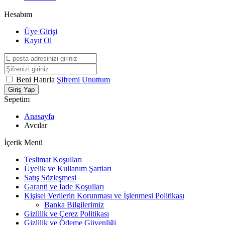
Hesabım
Üye Girişi
Kayıt Ol
Beni Hatırla
Şifremi Unuttum
Giriş Yap
Sepetim
Anasayfa
Avcılar
İçerik Menü
Teslimat Koşulları
Üyelik ve Kullanım Şartları
Satış Sözleşmesi
Garanti ve İade Koşulları
Kişisel Verilerin Korunması ve İşlenmesi Politikası
Banka Bilgilerimiz
Gizlilik ve Çerez Politikası
Gizlilik ve Ödeme Güvenliği