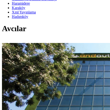
Haramidere
Karaköy
Xml Yayınlama
Hadımköy
Avcılar