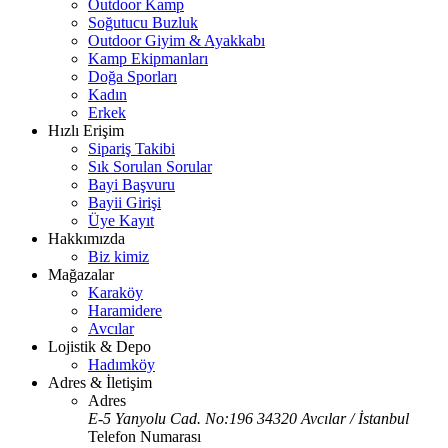
Outdoor Kamp
Soğutucu Buzluk
Outdoor Giyim & Ayakkabı
Kamp Ekipmanları
Doğa Sporları
Kadın
Erkek
Hızlı Erişim
Sipariş Takibi
Sık Sorulan Sorular
Bayi Başvuru
Bayii Girişi
Üye Kayıt
Hakkımızda
Biz kimiz
Mağazalar
Karaköy
Haramidere
Avcılar
Lojistik & Depo
Hadımköy
Adres & İletişim
Adres
E-5 Yanyolu Cad. No:196 34320 Avcılar / İstanbul
Telefon Numarası