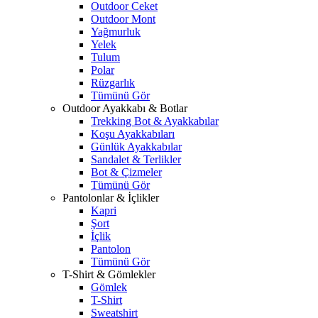
Outdoor Ceket
Outdoor Mont
Yağmurluk
Yelek
Tulum
Polar
Rüzgarlık
Tümünü Gör
Outdoor Ayakkabı & Botlar
Trekking Bot & Ayakkabılar
Koşu Ayakkabıları
Günlük Ayakkabılar
Sandalet & Terlikler
Bot & Çizmeler
Tümünü Gör
Pantolonlar & İçlikler
Kapri
Şort
İçlik
Pantolon
Tümünü Gör
T-Shirt & Gömlekler
Gömlek
T-Shirt
Sweatshirt