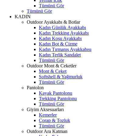
Termal İçlik
Tümünü Gör
Tümünü Gör
KADIN
Outdoor Ayakkabı & Botlar
Kadın Günlük Ayakkabı
Kadın Trekking Ayakkabı
Kadın Koşu Ayakkabı
Kadın Bot & Çizme
Kadın Tırmanış Ayakkabısı
Kadın Terlik Sandalet
Tümünü Gör
Outdoor Mont & Ceketler
Mont & Ceket
Softshell & Yağmurluk
Tümünü Gör
Pantolon
Kayak Pantolonu
Trekking Pantolonu
Tümünü Gör
Giyim Aksesuarları
Kemerler
Çorap & Tozluk
Tümünü Gör
Outdoor Ara Katman