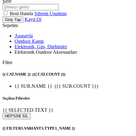
Şifre
Beni Hatırla
Şifremi Unuttum
Kayıt Ol
Giriş Yap
Sepetim
Anasayfa
Outdoor Kamp
Elektronik, Gps, Dürbünler
Elektronik Outdoor Aksesuarları
Filtre
{{ CAT.NAME }}
({{ CAT.COUNT }})
{{ SUB.NAME }}
({{ SUB.COUNT }})
Seçilen Filtreler
{{ SELECTED.TEXT }}
HEPSİNİ SİL
{{ FILTERS.VARIANTS.TYPE1_NAME }}