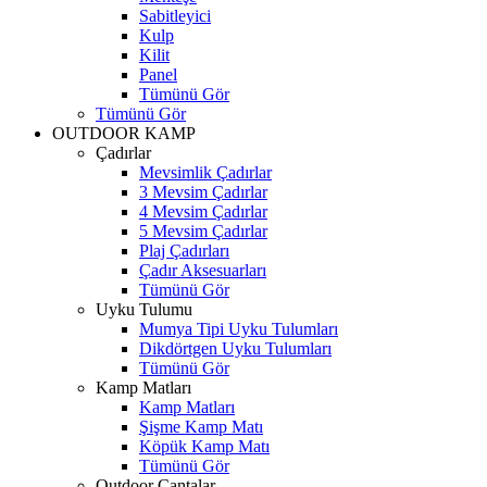
Sabitleyici
Kulp
Kilit
Panel
Tümünü Gör
Tümünü Gör
OUTDOOR KAMP
Çadırlar
Mevsimlik Çadırlar
3 Mevsim Çadırlar
4 Mevsim Çadırlar
5 Mevsim Çadırlar
Plaj Çadırları
Çadır Aksesuarları
Tümünü Gör
Uyku Tulumu
Mumya Tipi Uyku Tulumları
Dikdörtgen Uyku Tulumları
Tümünü Gör
Kamp Matları
Kamp Matları
Şişme Kamp Matı
Köpük Kamp Matı
Tümünü Gör
Outdoor Çantalar