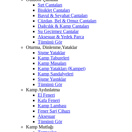
Sırt Çantaları
Bisiklet Çantaları
Bavul & Seyahat Çantaları
Cüzdan, Bel & Omuz Çantaları
Dağcılık & Kamp Çantaları
Su Geçirmez Çantalar
Aksesuar & Yedek Parça
Tümünü Gör
Oturma, Dinlenme,Yataklar
Şişme Yataklar
Kamp Tabureleri
Kamp Masaları
Kamp Yatakları (Kampet)
Kamp Sandalyeleri
Şişme Yastıklar
Tümünü Gör
Kamp Aydınlatma
El Feneri
Kafa Feneri
Kamp Lambası
Fener Şarj Cihazı
Aksesuar
Tümünü Gör
Kamp Mutfağı