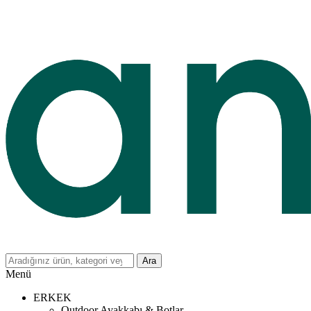
Ara
Menü
ERKEK
Outdoor Ayakkabı & Botlar