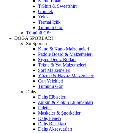
Kadın Polar
T-Shirt & Sweatshirt
Gömlek
Yelek
Termal İçlik
Tümünü Gör
Tümünü Gör
DOĞA SPORLARI
Su Sporları
Kano & Kano Malzemeleri
Paddle Board & Malzemeleri
Şişme Deniz Botları
Tekne & Yat Malzemeleri
Sörf Malzemeleri
Yüzme & Havuz Malzemeleri
Can Yelekleri
Tümünü Gör
Dalış
Dalış Elbiseleri
Zıpkın & Zıpkın Ekipmanları
Paletler
Maskeler & Şnorkeller
Dalış Feneri
Dalış Bıçakları
Dalış Aksesuarları