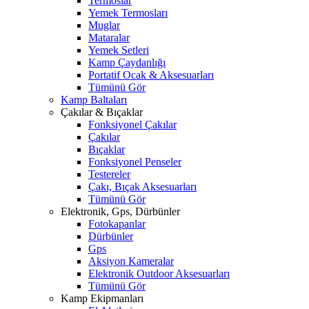
Termoslar
Yemek Termosları
Muglar
Mataralar
Yemek Setleri
Kamp Çaydanlığı
Portatif Ocak & Aksesuarları
Tümünü Gör
Kamp Baltaları
Çakılar & Bıçaklar
Fonksiyonel Çakılar
Çakılar
Bıçaklar
Fonksiyonel Penseler
Testereler
Çakı, Bıçak Aksesuarları
Tümünü Gör
Elektronik, Gps, Dürbünler
Fotokapanlar
Dürbünler
Gps
Aksiyon Kameralar
Elektronik Outdoor Aksesuarları
Tümünü Gör
Kamp Ekipmanları