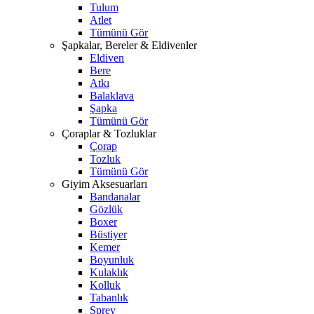
Tulum
Atlet
Tümünü Gör
Şapkalar, Bereler & Eldivenler
Eldiven
Bere
Atkı
Balaklava
Şapka
Tümünü Gör
Çoraplar & Tozluklar
Çorap
Tozluk
Tümünü Gör
Giyim Aksesuarları
Bandanalar
Gözlük
Boxer
Büstiyer
Kemer
Boyunluk
Kulaklık
Kolluk
Tabanlık
Sprey