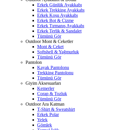
Erkek Günlük Ayakkabı
Erkek Trekking Ayakkabı
Erkek Koşu Ayakkabı
Erkek Bot & Çizme
Erkek Tırmanış Ayakkabı
Erkek Terlik & Sandalet
Tümünü Gör
Outdoor Mont & Ceketler
Mont & Ceket
Softshell & Yağmurluk
Tümünü Gör
Pantolon
Kayak Pantolonu
Trekking Pantolonu
Tümünü Gör
Giyim Aksesuarları
Kemerler
Çorap & Tozluk
Tümünü Gör
Outdoor Ara Katman
T-Shirt & Sweatshirt
Erkek Polar
Yelek
Gömlek