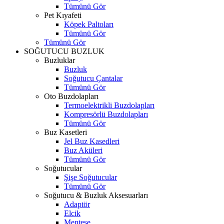
Tümünü Gör
Pet Kıyafeti
Köpek Paltoları
Tümünü Gör
Tümünü Gör
SOĞUTUCU BUZLUK
Buzluklar
Buzluk
Soğutucu Çantalar
Tümünü Gör
Oto Buzdolapları
Termoelektrikli Buzdolapları
Kompresörlü Buzdolapları
Tümünü Gör
Buz Kasetleri
Jel Buz Kasedleri
Buz Aküleri
Tümünü Gör
Soğutucular
Şişe Soğutucular
Tümünü Gör
Soğutucu & Buzluk Aksesuarları
Adaptör
Elcik
Menteşe