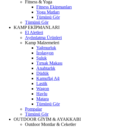
Fitness & Yoga
Fitness Ekipmanları
Yoga Matları
Tümünü Gör
Tümünü Gör
KAMP EKİPMANLARI
El Aletleri
Aydınlatma Ürünleri
Kamp Malzemeleri
Yağmurluk
İzolasyon
Suluk
Tırnak Makası
Anahtarlık
Düdük
Kamuflaj Ağ
Lastik
Wagon
Havlu
Matara
Tümünü Gör
Pompalar
Tümünü Gör
OUTDOOR GİYİM & AYAKKABI
Outdoor Montlar & Ceketler