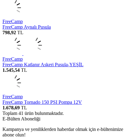
FreeCamp
FreeCamp Aynalı Pusula
798,92
TL
FreeCamp
FreeCamp Katlanır Askeri Pusula-YEŞİL
1.545,54
TL
FreeCamp
FreeCamp Tornado 150 PSI Pompa 12V
1.678,69
TL
Toplam
41
ürün bulunmaktadır.
E-Bülten Aboneliği
Kampanya ve yeniliklerden haberdar olmak için e-bültenimize
abone olun!