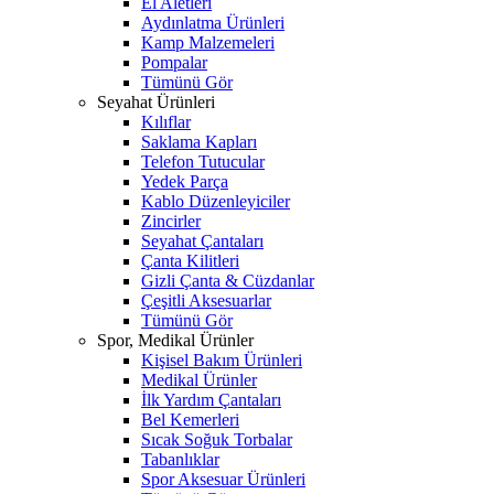
El Aletleri
Aydınlatma Ürünleri
Kamp Malzemeleri
Pompalar
Tümünü Gör
Seyahat Ürünleri
Kılıflar
Saklama Kapları
Telefon Tutucular
Yedek Parça
Kablo Düzenleyiciler
Zincirler
Seyahat Çantaları
Çanta Kilitleri
Gizli Çanta & Cüzdanlar
Çeşitli Aksesuarlar
Tümünü Gör
Spor, Medikal Ürünler
Kişisel Bakım Ürünleri
Medikal Ürünler
İlk Yardım Çantaları
Bel Kemerleri
Sıcak Soğuk Torbalar
Tabanlıklar
Spor Aksesuar Ürünleri