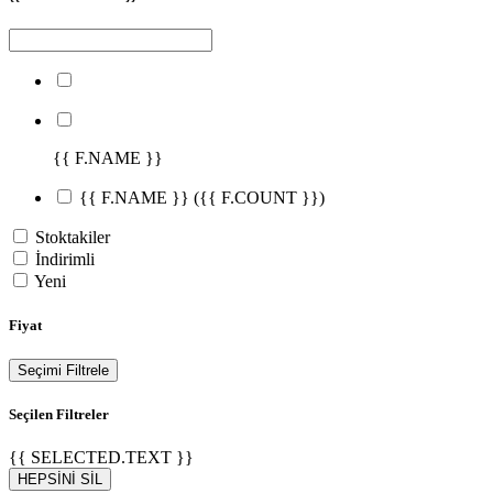
{{ F.NAME }}
{{ F.NAME }}
({{ F.COUNT }})
Stoktakiler
İndirimli
Yeni
Fiyat
Seçimi Filtrele
Seçilen Filtreler
{{ SELECTED.TEXT }}
HEPSİNİ SİL