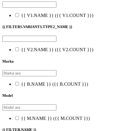
{{ V1.NAME }}
({{ V1.COUNT }})
{{ FILTERS.VARIANTS.TYPE2_NAME }}
{{ V2.NAME }}
({{ V2.COUNT }})
Marka
{{ B.NAME }}
({{ B.COUNT }})
Model
{{ M.NAME }}
({{ M.COUNT }})
{{ FILTER.NAME }}