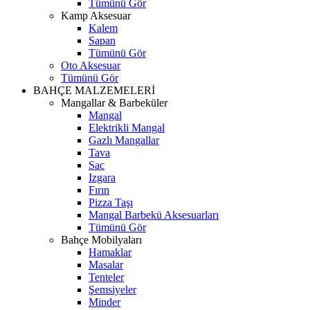
Tümünü Gör
Kamp Aksesuar
Kalem
Sapan
Tümünü Gör
Oto Aksesuar
Tümünü Gör
BAHÇE MALZEMELERİ
Mangallar & Barbeküler
Mangal
Elektrikli Mangal
Gazlı Mangallar
Tava
Sac
Izgara
Fırın
Pizza Taşı
Mangal Barbekü Aksesuarları
Tümünü Gör
Bahçe Mobilyaları
Hamaklar
Masalar
Tenteler
Şemsiyeler
Minder