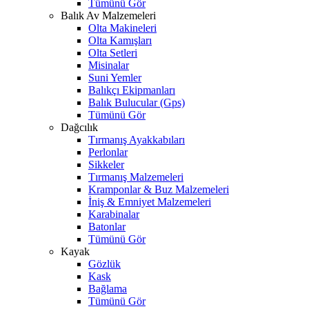
Tümünü Gör
Balık Av Malzemeleri
Olta Makineleri
Olta Kamışları
Olta Setleri
Misinalar
Suni Yemler
Balıkçı Ekipmanları
Balık Bulucular (Gps)
Tümünü Gör
Dağcılık
Tırmanış Ayakkabıları
Perlonlar
Sikkeler
Tırmanış Malzemeleri
Kramponlar & Buz Malzemeleri
İniş & Emniyet Malzemeleri
Karabinalar
Batonlar
Tümünü Gör
Kayak
Gözlük
Kask
Bağlama
Tümünü Gör