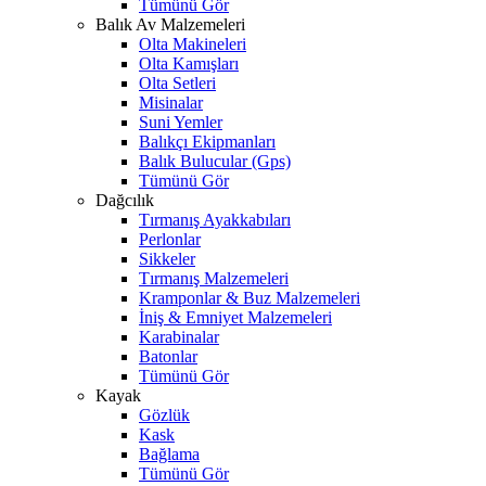
Tümünü Gör
Balık Av Malzemeleri
Olta Makineleri
Olta Kamışları
Olta Setleri
Misinalar
Suni Yemler
Balıkçı Ekipmanları
Balık Bulucular (Gps)
Tümünü Gör
Dağcılık
Tırmanış Ayakkabıları
Perlonlar
Sikkeler
Tırmanış Malzemeleri
Kramponlar & Buz Malzemeleri
İniş & Emniyet Malzemeleri
Karabinalar
Batonlar
Tümünü Gör
Kayak
Gözlük
Kask
Bağlama
Tümünü Gör