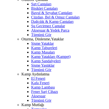
Sırt Çantaları
Bisiklet Çantaları
Bavul & Seyahat Çantaları
Cüzdan, Bel & Omuz Çantaları
Dağcılık & Kamp Çantaları
Su Geçirmez Çantalar
Aksesuar & Yedek Parça
Tümünü Gör
Oturma, Dinlenme,Yataklar
Şişme Yataklar
Kamp Tabureleri
Kamp Masaları
Kamp Yatakları (Kampet)
Kamp Sandalyeleri
Şişme Yastıklar
Tümünü Gör
Kamp Aydınlatma
El Feneri
Kafa Feneri
Kamp Lambası
Fener Şarj Cihazı
Aksesuar
Tümünü Gör
Kamp Mutfağı