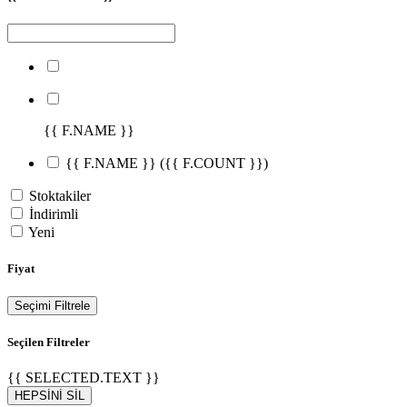
{{ F.NAME }}
{{ F.NAME }}
({{ F.COUNT }})
Stoktakiler
İndirimli
Yeni
Fiyat
Seçimi Filtrele
Seçilen Filtreler
{{ SELECTED.TEXT }}
HEPSİNİ SİL