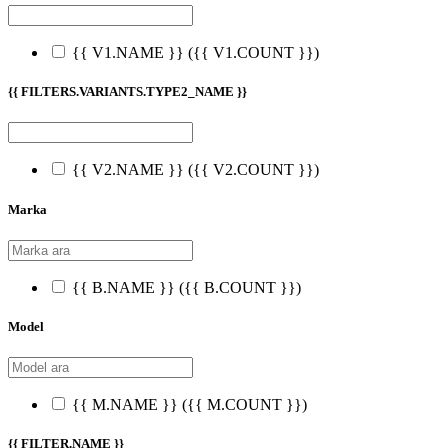
{{ V1.NAME }}
({{ V1.COUNT }})
{{ FILTERS.VARIANTS.TYPE2_NAME }}
{{ V2.NAME }}
({{ V2.COUNT }})
Marka
{{ B.NAME }}
({{ B.COUNT }})
Model
{{ M.NAME }}
({{ M.COUNT }})
{{ FILTER.NAME }}