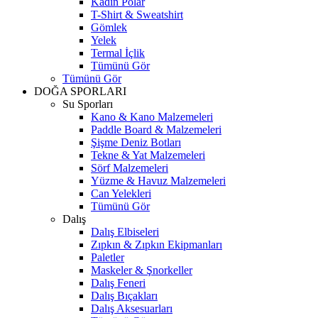
Kadın Polar
T-Shirt & Sweatshirt
Gömlek
Yelek
Termal İçlik
Tümünü Gör
Tümünü Gör
DOĞA SPORLARI
Su Sporları
Kano & Kano Malzemeleri
Paddle Board & Malzemeleri
Şişme Deniz Botları
Tekne & Yat Malzemeleri
Sörf Malzemeleri
Yüzme & Havuz Malzemeleri
Can Yelekleri
Tümünü Gör
Dalış
Dalış Elbiseleri
Zıpkın & Zıpkın Ekipmanları
Paletler
Maskeler & Şnorkeller
Dalış Feneri
Dalış Bıçakları
Dalış Aksesuarları