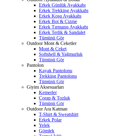
Erkek Günlük Ayakkabı
Erkek Trekking Ayakkabı
Erkek Koşu Ayakkabı
Erkek Bot & Çizme
Erkek Tırmanış Ayakkabı
Erkek Terlik & Sandalet
Tümünü Gör
Outdoor Mont & Ceketler
Mont & Ceket
Softshell & Yağmurluk
Tümünü Gör
Pantolon
Kayak Pantolonu
Trekking Pantolonu
Tümünü Gör
Giyim Aksesuarları
Kemerler
Çorap & Tozluk
Tümünü Gör
Outdoor Ara Katman
T-Shirt & Sweatshirt
Erkek Polar
Yelek
Gömlek