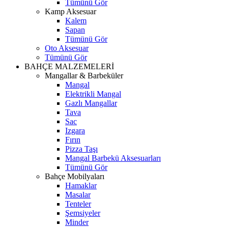
Tümünü Gör
Kamp Aksesuar
Kalem
Sapan
Tümünü Gör
Oto Aksesuar
Tümünü Gör
BAHÇE MALZEMELERİ
Mangallar & Barbeküler
Mangal
Elektrikli Mangal
Gazlı Mangallar
Tava
Sac
Izgara
Fırın
Pizza Taşı
Mangal Barbekü Aksesuarları
Tümünü Gör
Bahçe Mobilyaları
Hamaklar
Masalar
Tenteler
Şemsiyeler
Minder