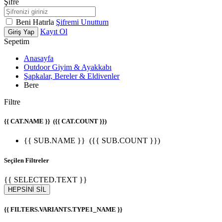
Şifre
Beni Hatırla
Şifremi Unuttum
Kayıt Ol
Giriş Yap
Sepetim
Anasayfa
Outdoor Giyim & Ayakkabı
Şapkalar, Bereler & Eldivenler
Bere
Filtre
{{ CAT.NAME }}
({{ CAT.COUNT }})
{{ SUB.NAME }}
({{ SUB.COUNT }})
Seçilen Filtreler
{{ SELECTED.TEXT }}
HEPSİNİ SİL
{{ FILTERS.VARIANTS.TYPE1_NAME }}