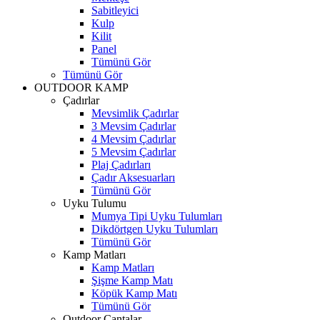
Sabitleyici
Kulp
Kilit
Panel
Tümünü Gör
Tümünü Gör
OUTDOOR KAMP
Çadırlar
Mevsimlik Çadırlar
3 Mevsim Çadırlar
4 Mevsim Çadırlar
5 Mevsim Çadırlar
Plaj Çadırları
Çadır Aksesuarları
Tümünü Gör
Uyku Tulumu
Mumya Tipi Uyku Tulumları
Dikdörtgen Uyku Tulumları
Tümünü Gör
Kamp Matları
Kamp Matları
Şişme Kamp Matı
Köpük Kamp Matı
Tümünü Gör
Outdoor Çantalar