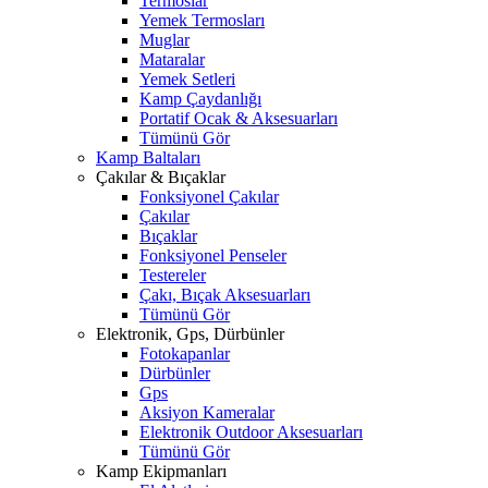
Termoslar
Yemek Termosları
Muglar
Mataralar
Yemek Setleri
Kamp Çaydanlığı
Portatif Ocak & Aksesuarları
Tümünü Gör
Kamp Baltaları
Çakılar & Bıçaklar
Fonksiyonel Çakılar
Çakılar
Bıçaklar
Fonksiyonel Penseler
Testereler
Çakı, Bıçak Aksesuarları
Tümünü Gör
Elektronik, Gps, Dürbünler
Fotokapanlar
Dürbünler
Gps
Aksiyon Kameralar
Elektronik Outdoor Aksesuarları
Tümünü Gör
Kamp Ekipmanları