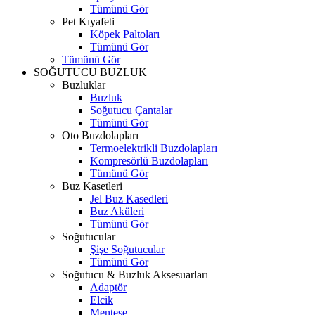
Tümünü Gör
Pet Kıyafeti
Köpek Paltoları
Tümünü Gör
Tümünü Gör
SOĞUTUCU BUZLUK
Buzluklar
Buzluk
Soğutucu Çantalar
Tümünü Gör
Oto Buzdolapları
Termoelektrikli Buzdolapları
Kompresörlü Buzdolapları
Tümünü Gör
Buz Kasetleri
Jel Buz Kasedleri
Buz Aküleri
Tümünü Gör
Soğutucular
Şişe Soğutucular
Tümünü Gör
Soğutucu & Buzluk Aksesuarları
Adaptör
Elcik
Menteşe