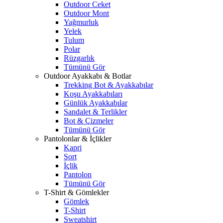
Outdoor Ceket
Outdoor Mont
Yağmurluk
Yelek
Tulum
Polar
Rüzgarlık
Tümünü Gör
Outdoor Ayakkabı & Botlar
Trekking Bot & Ayakkabılar
Koşu Ayakkabıları
Günlük Ayakkabılar
Sandalet & Terlikler
Bot & Çizmeler
Tümünü Gör
Pantolonlar & İçlikler
Kapri
Şort
İçlik
Pantolon
Tümünü Gör
T-Shirt & Gömlekler
Gömlek
T-Shirt
Sweatshirt