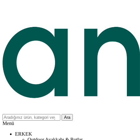
Ara
Menü
ERKEK
Outdoor Ayakkabı & Botlar