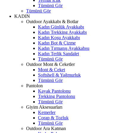
Termal İçlik
Tümünü Gör
Tümünü Gör
KADIN
Outdoor Ayakkabı & Botlar
Kadın Günlük Ayakkabı
Kadın Trekking Ayakkabı
Kadın Koşu Ayakkabı
Kadın Bot & Çizme
Kadın Tırmanış Ayakkabısı
Kadın Terlik Sandalet
Tümünü Gör
Outdoor Mont & Ceketler
Mont & Ceket
Softshell & Yağmurluk
Tümünü Gör
Pantolon
Kayak Pantolonu
Trekking Pantolonu
Tümünü Gör
Giyim Aksesuarları
Kemerler
Çorap & Tozluk
Tümünü Gör
Outdoor Ara Katman