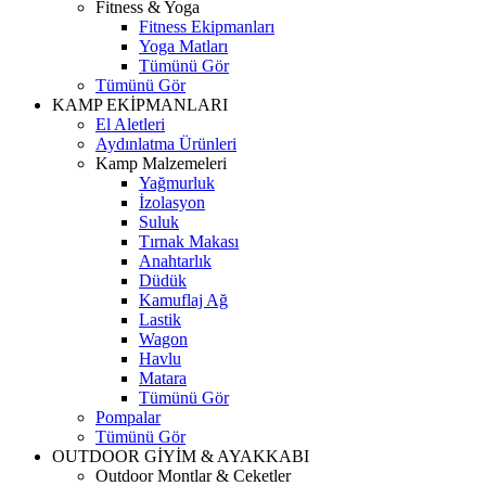
Fitness & Yoga
Fitness Ekipmanları
Yoga Matları
Tümünü Gör
Tümünü Gör
KAMP EKİPMANLARI
El Aletleri
Aydınlatma Ürünleri
Kamp Malzemeleri
Yağmurluk
İzolasyon
Suluk
Tırnak Makası
Anahtarlık
Düdük
Kamuflaj Ağ
Lastik
Wagon
Havlu
Matara
Tümünü Gör
Pompalar
Tümünü Gör
OUTDOOR GİYİM & AYAKKABI
Outdoor Montlar & Ceketler