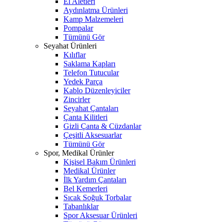
El Aletleri
Aydınlatma Ürünleri
Kamp Malzemeleri
Pompalar
Tümünü Gör
Seyahat Ürünleri
Kılıflar
Saklama Kapları
Telefon Tutucular
Yedek Parça
Kablo Düzenleyiciler
Zincirler
Seyahat Çantaları
Çanta Kilitleri
Gizli Çanta & Cüzdanlar
Çeşitli Aksesuarlar
Tümünü Gör
Spor, Medikal Ürünler
Kişisel Bakım Ürünleri
Medikal Ürünler
İlk Yardım Çantaları
Bel Kemerleri
Sıcak Soğuk Torbalar
Tabanlıklar
Spor Aksesuar Ürünleri