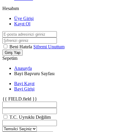
Hesabım
Üye Girişi
Kayıt Ol
Beni Hatırla
Şifremi Unuttum
Giriş Yap
Sepetim
Anasayfa
Bayi Başvuru Sayfası
Bayi Kayıt
Bayi Girişi
{{ FIELD.field }}
T.C. Uyruklu Değilim