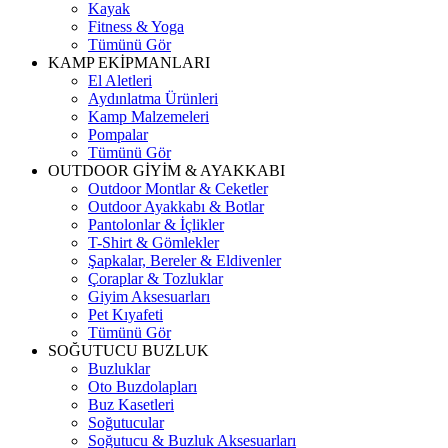
Kayak
Fitness & Yoga
Tümünü Gör
KAMP EKİPMANLARI
El Aletleri
Aydınlatma Ürünleri
Kamp Malzemeleri
Pompalar
Tümünü Gör
OUTDOOR GİYİM & AYAKKABI
Outdoor Montlar & Ceketler
Outdoor Ayakkabı & Botlar
Pantolonlar & İçlikler
T-Shirt & Gömlekler
Şapkalar, Bereler & Eldivenler
Çoraplar & Tozluklar
Giyim Aksesuarları
Pet Kıyafeti
Tümünü Gör
SOĞUTUCU BUZLUK
Buzluklar
Oto Buzdolapları
Buz Kasetleri
Soğutucular
Soğutucu & Buzluk Aksesuarları