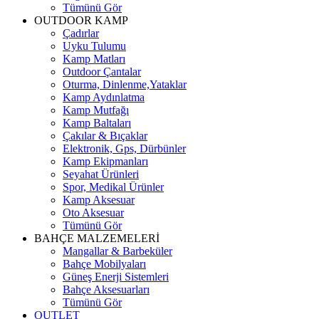
Tümünü Gör
OUTDOOR KAMP
Çadırlar
Uyku Tulumu
Kamp Matları
Outdoor Çantalar
Oturma, Dinlenme,Yataklar
Kamp Aydınlatma
Kamp Mutfağı
Kamp Baltaları
Çakılar & Bıçaklar
Elektronik, Gps, Dürbünler
Kamp Ekipmanları
Seyahat Ürünleri
Spor, Medikal Ürünler
Kamp Aksesuar
Oto Aksesuar
Tümünü Gör
BAHÇE MALZEMELERİ
Mangallar & Barbeküler
Bahçe Mobilyaları
Güneş Enerji Sistemleri
Bahçe Aksesuarları
Tümünü Gör
OUTLET