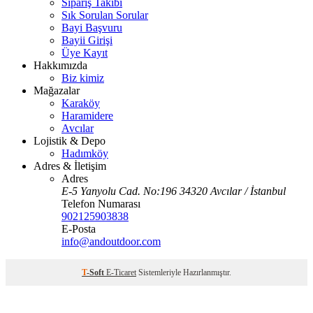
Sipariş Takibi
Sık Sorulan Sorular
Bayi Başvuru
Bayii Girişi
Üye Kayıt
Hakkımızda
Biz kimiz
Mağazalar
Karaköy
Haramidere
Avcılar
Lojistik & Depo
Hadımköy
Adres & İletişim
Adres
E-5 Yanyolu Cad. No:196 34320 Avcılar / İstanbul
Telefon Numarası
902125903838
E-Posta
info@andoutdoor.com
T
-Soft
E-Ticaret
Sistemleriyle Hazırlanmıştır.