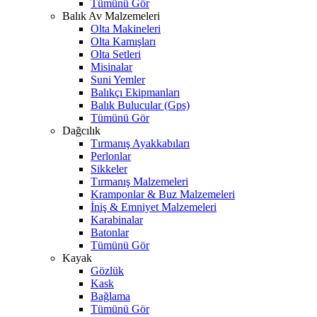
Tümünü Gör
Balık Av Malzemeleri
Olta Makineleri
Olta Kamışları
Olta Setleri
Misinalar
Suni Yemler
Balıkçı Ekipmanları
Balık Bulucular (Gps)
Tümünü Gör
Dağcılık
Tırmanış Ayakkabıları
Perlonlar
Sikkeler
Tırmanış Malzemeleri
Kramponlar & Buz Malzemeleri
İniş & Emniyet Malzemeleri
Karabinalar
Batonlar
Tümünü Gör
Kayak
Gözlük
Kask
Bağlama
Tümünü Gör