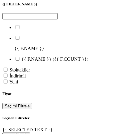
{{ FILTER.NAME }}
{{ F.NAME }}
{{ F.NAME }}
({{ F.COUNT }})
Stoktakiler
İndirimli
Yeni
Fiyat
Seçimi Filtrele
Seçilen Filtreler
{{ SELECTED.TEXT }}