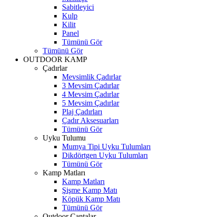
Sabitleyici
Kulp
Kilit
Panel
Tümünü Gör
Tümünü Gör
OUTDOOR KAMP
Çadırlar
Mevsimlik Çadırlar
3 Mevsim Çadırlar
4 Mevsim Çadırlar
5 Mevsim Çadırlar
Plaj Çadırları
Çadır Aksesuarları
Tümünü Gör
Uyku Tulumu
Mumya Tipi Uyku Tulumları
Dikdörtgen Uyku Tulumları
Tümünü Gör
Kamp Matları
Kamp Matları
Şişme Kamp Matı
Köpük Kamp Matı
Tümünü Gör
Outdoor Çantalar