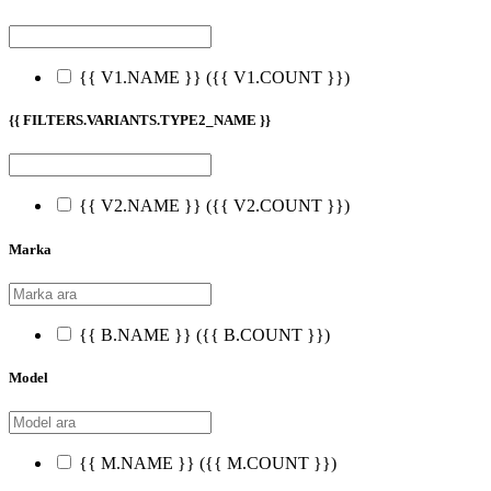
{{ V1.NAME }}
({{ V1.COUNT }})
{{ FILTERS.VARIANTS.TYPE2_NAME }}
{{ V2.NAME }}
({{ V2.COUNT }})
Marka
{{ B.NAME }}
({{ B.COUNT }})
Model
{{ M.NAME }}
({{ M.COUNT }})