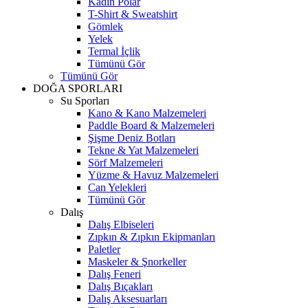
Kadın Polar
T-Shirt & Sweatshirt
Gömlek
Yelek
Termal İçlik
Tümünü Gör
Tümünü Gör
DOĞA SPORLARI
Su Sporları
Kano & Kano Malzemeleri
Paddle Board & Malzemeleri
Şişme Deniz Botları
Tekne & Yat Malzemeleri
Sörf Malzemeleri
Yüzme & Havuz Malzemeleri
Can Yelekleri
Tümünü Gör
Dalış
Dalış Elbiseleri
Zıpkın & Zıpkın Ekipmanları
Paletler
Maskeler & Şnorkeller
Dalış Feneri
Dalış Bıçakları
Dalış Aksesuarları