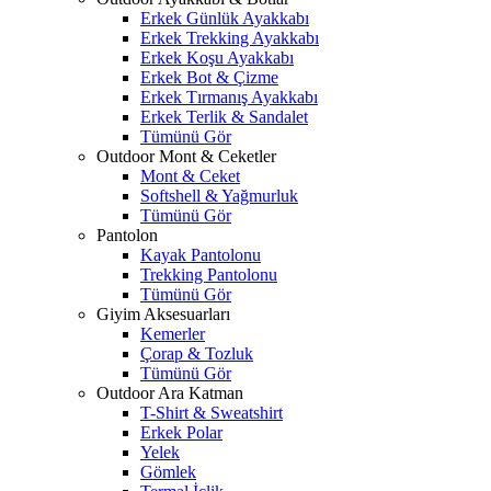
Erkek Günlük Ayakkabı
Erkek Trekking Ayakkabı
Erkek Koşu Ayakkabı
Erkek Bot & Çizme
Erkek Tırmanış Ayakkabı
Erkek Terlik & Sandalet
Tümünü Gör
Outdoor Mont & Ceketler
Mont & Ceket
Softshell & Yağmurluk
Tümünü Gör
Pantolon
Kayak Pantolonu
Trekking Pantolonu
Tümünü Gör
Giyim Aksesuarları
Kemerler
Çorap & Tozluk
Tümünü Gör
Outdoor Ara Katman
T-Shirt & Sweatshirt
Erkek Polar
Yelek
Gömlek