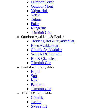
Outdoor Ceket
Outdoor Mont
Yağmurluk
Yelek
Tulum
Polar
Rüzgarlık
Tümünü Gör
Outdoor Ayakkabı & Botlar
Trekking Bot & Ayakkabılar
Koşu Ayakkabıları
Günlük Ayakkabılar
Sandalet & Terlikler
Bot & Çizmeler
Tümünü Gör
Pantolonlar & İçlikler
Kapri
Şort
İçlik
Pantolon
Tümünü Gör
T-Shirt & Gömlekler
Gömlek
T-Shirt
Sweatshirt