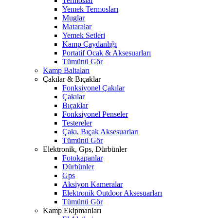
Termoslar
Yemek Termosları
Muglar
Mataralar
Yemek Setleri
Kamp Çaydanlığı
Portatif Ocak & Aksesuarları
Tümünü Gör
Kamp Baltaları
Çakılar & Bıçaklar
Fonksiyonel Çakılar
Çakılar
Bıçaklar
Fonksiyonel Penseler
Testereler
Çakı, Bıçak Aksesuarları
Tümünü Gör
Elektronik, Gps, Dürbünler
Fotokapanlar
Dürbünler
Gps
Aksiyon Kameralar
Elektronik Outdoor Aksesuarları
Tümünü Gör
Kamp Ekipmanları