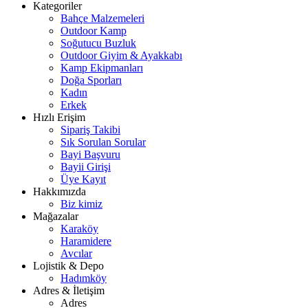
Kategoriler
Bahçe Malzemeleri
Outdoor Kamp
Soğutucu Buzluk
Outdoor Giyim & Ayakkabı
Kamp Ekipmanları
Doğa Sporları
Kadın
Erkek
Hızlı Erişim
Sipariş Takibi
Sık Sorulan Sorular
Bayi Başvuru
Bayii Girişi
Üye Kayıt
Hakkımızda
Biz kimiz
Mağazalar
Karaköy
Haramidere
Avcılar
Lojistik & Depo
Hadımköy
Adres & İletişim
Adres