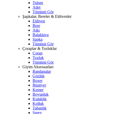
Tulum
Atlet
Tümünü Gör
Şapkalar, Bereler & Eldivenler
Eldiven
Bere
Atkı
Balaklava
Şapka
Tümünü Gör
Çoraplar & Tozluklar
Çorap
Tozluk
Tümünü Gör
Giyim Aksesuarları
Bandanalar
Gözlük
Boxer
Büstiyer
Kemer
Boyunluk
Kulaklık
Kolluk
Tabanlık
Sprey