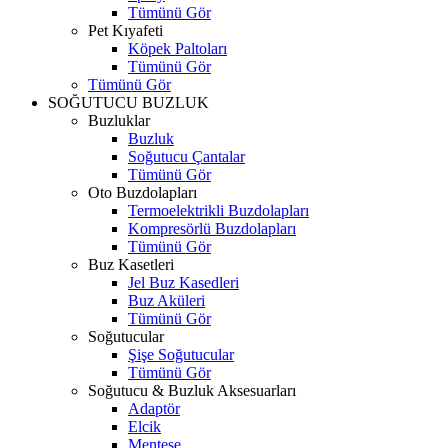
Tümünü Gör
Pet Kıyafeti
Köpek Paltoları
Tümünü Gör
Tümünü Gör
SOĞUTUCU BUZLUK
Buzluklar
Buzluk
Soğutucu Çantalar
Tümünü Gör
Oto Buzdolapları
Termoelektrikli Buzdolapları
Kompresörlü Buzdolapları
Tümünü Gör
Buz Kasetleri
Jel Buz Kasedleri
Buz Aküleri
Tümünü Gör
Soğutucular
Şişe Soğutucular
Tümünü Gör
Soğutucu & Buzluk Aksesuarları
Adaptör
Elcik
Menteşe