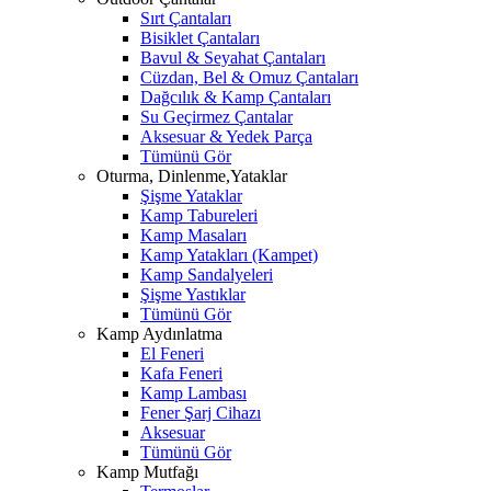
Sırt Çantaları
Bisiklet Çantaları
Bavul & Seyahat Çantaları
Cüzdan, Bel & Omuz Çantaları
Dağcılık & Kamp Çantaları
Su Geçirmez Çantalar
Aksesuar & Yedek Parça
Tümünü Gör
Oturma, Dinlenme,Yataklar
Şişme Yataklar
Kamp Tabureleri
Kamp Masaları
Kamp Yatakları (Kampet)
Kamp Sandalyeleri
Şişme Yastıklar
Tümünü Gör
Kamp Aydınlatma
El Feneri
Kafa Feneri
Kamp Lambası
Fener Şarj Cihazı
Aksesuar
Tümünü Gör
Kamp Mutfağı