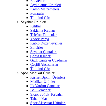
El Aletleri
Aydınlatma Ürünleri
Kamp Malzemeleri
Pompalar
Tümünü Gör
Seyahat Ürünleri
Kılıflar
Saklama Kapları
Telefon Tutucular
Yedek Parça
Kablo Düzenleyiciler
Zincirler
Seyahat Çantaları
Çanta Kilitleri
Gizli Çanta & Cüzdanlar
Çeşitli Aksesuarlar
Tümünü Gör
Spor, Medikal Ürünler
Kişisel Bakım Ürünleri
Medikal Ürünler
İlk Yardım Çantaları
Bel Kemerleri
Sıcak Soğuk Torbalar
Tabanlıklar
Spor Aksesuar Ürünleri