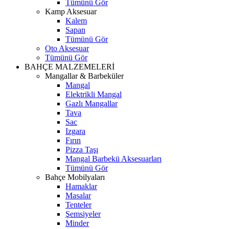
Tümünü Gör
Kamp Aksesuar
Kalem
Sapan
Tümünü Gör
Oto Aksesuar
Tümünü Gör
BAHÇE MALZEMELERİ
Mangallar & Barbeküler
Mangal
Elektrikli Mangal
Gazlı Mangallar
Tava
Sac
Izgara
Fırın
Pizza Taşı
Mangal Barbekü Aksesuarları
Tümünü Gör
Bahçe Mobilyaları
Hamaklar
Masalar
Tenteler
Şemsiyeler
Minder