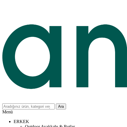
Ara
Menü
ERKEK
Outdoor Ayakkabı & Botlar