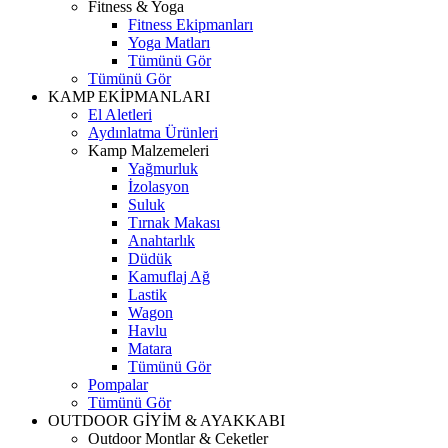
Fitness & Yoga
Fitness Ekipmanları
Yoga Matları
Tümünü Gör
Tümünü Gör
KAMP EKİPMANLARI
El Aletleri
Aydınlatma Ürünleri
Kamp Malzemeleri
Yağmurluk
İzolasyon
Suluk
Tırnak Makası
Anahtarlık
Düdük
Kamuflaj Ağ
Lastik
Wagon
Havlu
Matara
Tümünü Gör
Pompalar
Tümünü Gör
OUTDOOR GİYİM & AYAKKABI
Outdoor Montlar & Ceketler