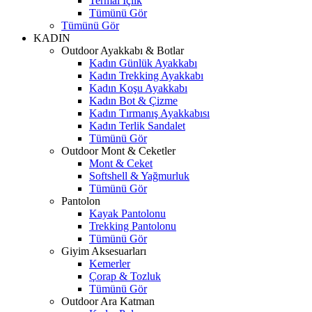
Termal İçlik
Tümünü Gör
Tümünü Gör
KADIN
Outdoor Ayakkabı & Botlar
Kadın Günlük Ayakkabı
Kadın Trekking Ayakkabı
Kadın Koşu Ayakkabı
Kadın Bot & Çizme
Kadın Tırmanış Ayakkabısı
Kadın Terlik Sandalet
Tümünü Gör
Outdoor Mont & Ceketler
Mont & Ceket
Softshell & Yağmurluk
Tümünü Gör
Pantolon
Kayak Pantolonu
Trekking Pantolonu
Tümünü Gör
Giyim Aksesuarları
Kemerler
Çorap & Tozluk
Tümünü Gör
Outdoor Ara Katman