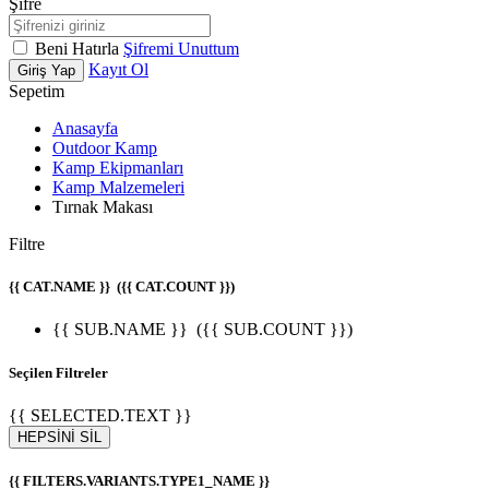
Şifre
Beni Hatırla
Şifremi Unuttum
Kayıt Ol
Giriş Yap
Sepetim
Anasayfa
Outdoor Kamp
Kamp Ekipmanları
Kamp Malzemeleri
Tırnak Makası
Filtre
{{ CAT.NAME }}
({{ CAT.COUNT }})
{{ SUB.NAME }}
({{ SUB.COUNT }})
Seçilen Filtreler
{{ SELECTED.TEXT }}
HEPSİNİ SİL
{{ FILTERS.VARIANTS.TYPE1_NAME }}