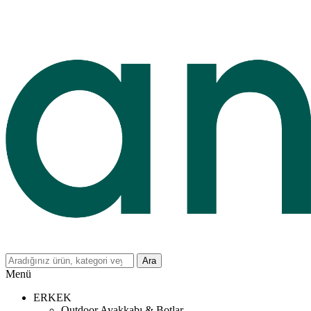
Ara
Menü
ERKEK
Outdoor Ayakkabı & Botlar