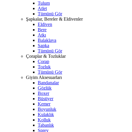
Tulum
Atlet
Tümünü Gör
Şapkalar, Bereler & Eldivenler
Eldiven
Bere
Atkı
Balaklava
Şapka
Tümünü Gör
Çoraplar & Tozluklar
Çorap
Tozluk
Tümünü Gör
Giyim Aksesuarları
Bandanalar
Gözlük
Boxer
Büstiyer
Kemer
Boyunluk
Kulaklık
Kolluk
Tabanlık
Sprey