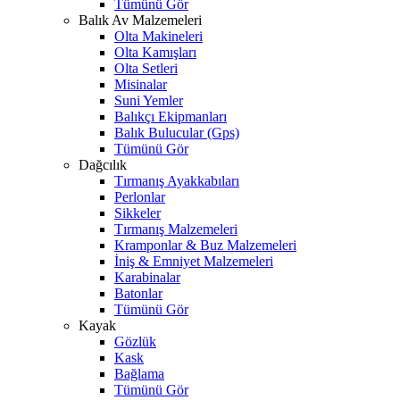
Tümünü Gör
Balık Av Malzemeleri
Olta Makineleri
Olta Kamışları
Olta Setleri
Misinalar
Suni Yemler
Balıkçı Ekipmanları
Balık Bulucular (Gps)
Tümünü Gör
Dağcılık
Tırmanış Ayakkabıları
Perlonlar
Sikkeler
Tırmanış Malzemeleri
Kramponlar & Buz Malzemeleri
İniş & Emniyet Malzemeleri
Karabinalar
Batonlar
Tümünü Gör
Kayak
Gözlük
Kask
Bağlama
Tümünü Gör