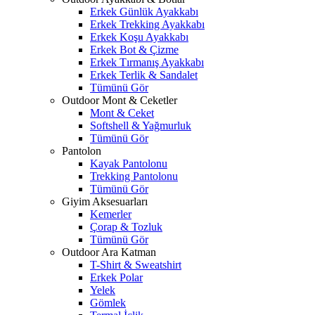
Erkek Günlük Ayakkabı
Erkek Trekking Ayakkabı
Erkek Koşu Ayakkabı
Erkek Bot & Çizme
Erkek Tırmanış Ayakkabı
Erkek Terlik & Sandalet
Tümünü Gör
Outdoor Mont & Ceketler
Mont & Ceket
Softshell & Yağmurluk
Tümünü Gör
Pantolon
Kayak Pantolonu
Trekking Pantolonu
Tümünü Gör
Giyim Aksesuarları
Kemerler
Çorap & Tozluk
Tümünü Gör
Outdoor Ara Katman
T-Shirt & Sweatshirt
Erkek Polar
Yelek
Gömlek