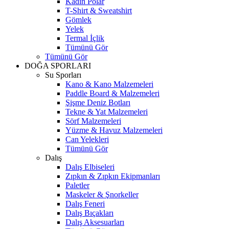
Kadın Polar
T-Shirt & Sweatshirt
Gömlek
Yelek
Termal İçlik
Tümünü Gör
Tümünü Gör
DOĞA SPORLARI
Su Sporları
Kano & Kano Malzemeleri
Paddle Board & Malzemeleri
Şişme Deniz Botları
Tekne & Yat Malzemeleri
Sörf Malzemeleri
Yüzme & Havuz Malzemeleri
Can Yelekleri
Tümünü Gör
Dalış
Dalış Elbiseleri
Zıpkın & Zıpkın Ekipmanları
Paletler
Maskeler & Şnorkeller
Dalış Feneri
Dalış Bıçakları
Dalış Aksesuarları