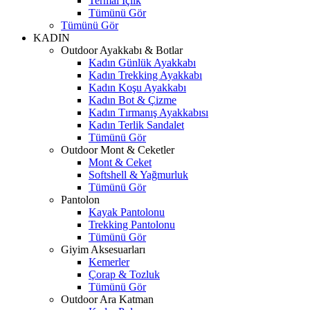
Termal İçlik
Tümünü Gör
Tümünü Gör
KADIN
Outdoor Ayakkabı & Botlar
Kadın Günlük Ayakkabı
Kadın Trekking Ayakkabı
Kadın Koşu Ayakkabı
Kadın Bot & Çizme
Kadın Tırmanış Ayakkabısı
Kadın Terlik Sandalet
Tümünü Gör
Outdoor Mont & Ceketler
Mont & Ceket
Softshell & Yağmurluk
Tümünü Gör
Pantolon
Kayak Pantolonu
Trekking Pantolonu
Tümünü Gör
Giyim Aksesuarları
Kemerler
Çorap & Tozluk
Tümünü Gör
Outdoor Ara Katman