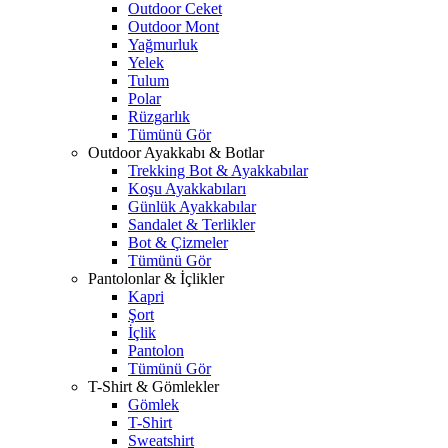
Outdoor Ceket
Outdoor Mont
Yağmurluk
Yelek
Tulum
Polar
Rüzgarlık
Tümünü Gör
Outdoor Ayakkabı & Botlar
Trekking Bot & Ayakkabılar
Koşu Ayakkabıları
Günlük Ayakkabılar
Sandalet & Terlikler
Bot & Çizmeler
Tümünü Gör
Pantolonlar & İçlikler
Kapri
Şort
İçlik
Pantolon
Tümünü Gör
T-Shirt & Gömlekler
Gömlek
T-Shirt
Sweatshirt