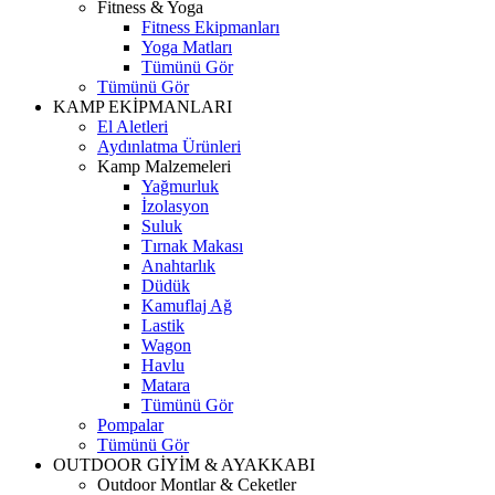
Fitness & Yoga
Fitness Ekipmanları
Yoga Matları
Tümünü Gör
Tümünü Gör
KAMP EKİPMANLARI
El Aletleri
Aydınlatma Ürünleri
Kamp Malzemeleri
Yağmurluk
İzolasyon
Suluk
Tırnak Makası
Anahtarlık
Düdük
Kamuflaj Ağ
Lastik
Wagon
Havlu
Matara
Tümünü Gör
Pompalar
Tümünü Gör
OUTDOOR GİYİM & AYAKKABI
Outdoor Montlar & Ceketler