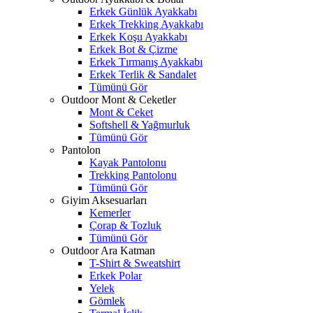
Erkek Günlük Ayakkabı
Erkek Trekking Ayakkabı
Erkek Koşu Ayakkabı
Erkek Bot & Çizme
Erkek Tırmanış Ayakkabı
Erkek Terlik & Sandalet
Tümünü Gör
Outdoor Mont & Ceketler
Mont & Ceket
Softshell & Yağmurluk
Tümünü Gör
Pantolon
Kayak Pantolonu
Trekking Pantolonu
Tümünü Gör
Giyim Aksesuarları
Kemerler
Çorap & Tozluk
Tümünü Gör
Outdoor Ara Katman
T-Shirt & Sweatshirt
Erkek Polar
Yelek
Gömlek