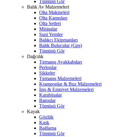
Tümünü Gör
Balık Av Malzemeleri
Olta Makineleri
Olta Kamışları
Olta Setleri
Misinalar
Suni Yemler
Balıkçı Ekipmanları
Balık Bulucular (Gps)
Tümünü Gör
Dağcılık
Tırmanış Ayakkabıları
Perlonlar
Sikkeler
Tırmanış Malzemeleri
Kramponlar & Buz Malzemeleri
İniş & Emniyet Malzemeleri
Karabinalar
Batonlar
Tümünü Gör
Kayak
Gözlük
Kask
Bağlama
Tümünü Gör