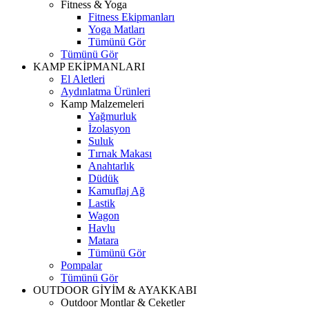
Fitness & Yoga
Fitness Ekipmanları
Yoga Matları
Tümünü Gör
Tümünü Gör
KAMP EKİPMANLARI
El Aletleri
Aydınlatma Ürünleri
Kamp Malzemeleri
Yağmurluk
İzolasyon
Suluk
Tırnak Makası
Anahtarlık
Düdük
Kamuflaj Ağ
Lastik
Wagon
Havlu
Matara
Tümünü Gör
Pompalar
Tümünü Gör
OUTDOOR GİYİM & AYAKKABI
Outdoor Montlar & Ceketler