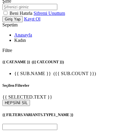
Şifre
Beni Hatırla
Şifremi Unuttum
Kayıt Ol
Giriş Yap
Sepetim
Anasayfa
Kadın
Filtre
{{ CAT.NAME }}
({{ CAT.COUNT }})
{{ SUB.NAME }}
({{ SUB.COUNT }})
Seçilen Filtreler
{{ SELECTED.TEXT }}
HEPSİNİ SİL
{{ FILTERS.VARIANTS.TYPE1_NAME }}