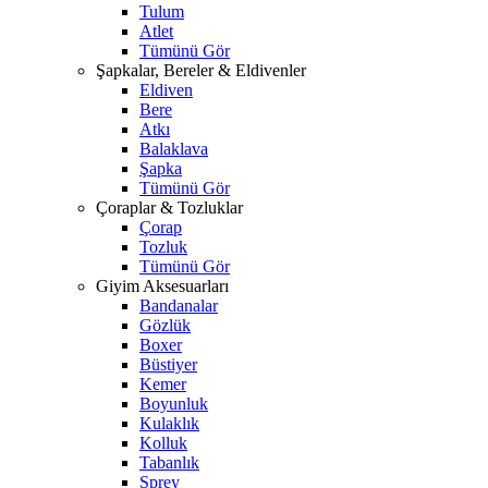
Tulum
Atlet
Tümünü Gör
Şapkalar, Bereler & Eldivenler
Eldiven
Bere
Atkı
Balaklava
Şapka
Tümünü Gör
Çoraplar & Tozluklar
Çorap
Tozluk
Tümünü Gör
Giyim Aksesuarları
Bandanalar
Gözlük
Boxer
Büstiyer
Kemer
Boyunluk
Kulaklık
Kolluk
Tabanlık
Sprey