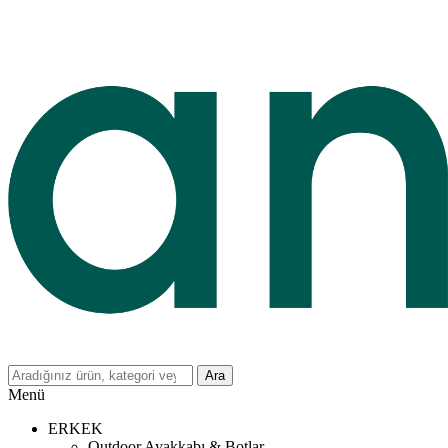
Ara
Menü
ERKEK
Outdoor Ayakkabı & Botlar