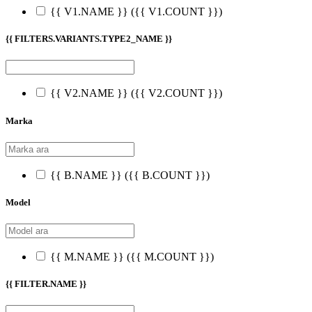
{{ V1.NAME }}
({{ V1.COUNT }})
{{ FILTERS.VARIANTS.TYPE2_NAME }}
{{ V2.NAME }}
({{ V2.COUNT }})
Marka
{{ B.NAME }}
({{ B.COUNT }})
Model
{{ M.NAME }}
({{ M.COUNT }})
{{ FILTER.NAME }}