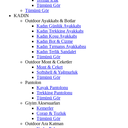
Termal İçlik
Tümünü Gör
Tümünü Gör
KADIN
Outdoor Ayakkabı & Botlar
Kadın Günlük Ayakkabı
Kadın Trekking Ayakkabı
Kadın Koşu Ayakkabı
Kadın Bot & Çizme
Kadın Tırmanış Ayakkabısı
Kadın Terlik Sandalet
Tümünü Gör
Outdoor Mont & Ceketler
Mont & Ceket
Softshell & Yağmurluk
Tümünü Gör
Pantolon
Kayak Pantolonu
Trekking Pantolonu
Tümünü Gör
Giyim Aksesuarları
Kemerler
Çorap & Tozluk
Tümünü Gör
Outdoor Ara Katman