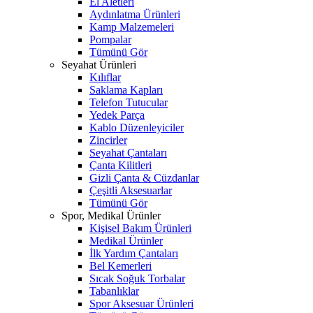
El Aletleri
Aydınlatma Ürünleri
Kamp Malzemeleri
Pompalar
Tümünü Gör
Seyahat Ürünleri
Kılıflar
Saklama Kapları
Telefon Tutucular
Yedek Parça
Kablo Düzenleyiciler
Zincirler
Seyahat Çantaları
Çanta Kilitleri
Gizli Çanta & Cüzdanlar
Çeşitli Aksesuarlar
Tümünü Gör
Spor, Medikal Ürünler
Kişisel Bakım Ürünleri
Medikal Ürünler
İlk Yardım Çantaları
Bel Kemerleri
Sıcak Soğuk Torbalar
Tabanlıklar
Spor Aksesuar Ürünleri