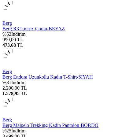
Berg
Berg R3 Unisex Çorap-BEYAZ
%
52
İndirim
990,00
TL
473,68
TL
Berg
Berg Endura Uzunkollu Kadın T-Shirt-SİYAH
%
31
İndirim
2.290,00
TL
1.578,95
TL
Berg
Berg Malpelo Trekking Kadın Pantolon-BORDO
%
25
İndirim
3.499,00
TL