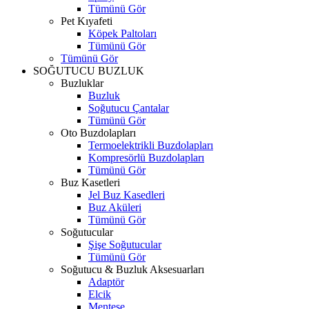
Tümünü Gör
Pet Kıyafeti
Köpek Paltoları
Tümünü Gör
Tümünü Gör
SOĞUTUCU BUZLUK
Buzluklar
Buzluk
Soğutucu Çantalar
Tümünü Gör
Oto Buzdolapları
Termoelektrikli Buzdolapları
Kompresörlü Buzdolapları
Tümünü Gör
Buz Kasetleri
Jel Buz Kasedleri
Buz Aküleri
Tümünü Gör
Soğutucular
Şişe Soğutucular
Tümünü Gör
Soğutucu & Buzluk Aksesuarları
Adaptör
Elcik
Menteşe