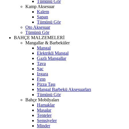
Tümünü Gör
Kamp Aksesuar
Kalem
Sapan
Tümünü Gör
Oto Aksesuar
Tümünü Gör
BAHÇE MALZEMELERİ
Mangallar & Barbeküler
Mangal
Elektrikli Mangal
Gazlı Mangallar
Tava
Sac
Izgara
Fırın
Pizza Taşı
Mangal Barbekü Aksesuarları
Tümünü Gör
Bahçe Mobilyaları
Hamaklar
Masalar
Tenteler
Şemsiyeler
Minder