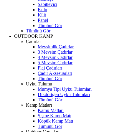
Sabitleyici
Kulp
Kilit
Panel
Tümünü Gör
Tümünü Gör
OUTDOOR KAMP
Çadırlar
Mevsimlik Çadırlar
3 Mevsim Çadırlar
4 Mevsim Çadırlar
5 Mevsim Çadırlar
Plaj Çadırları
Çadır Aksesuarları
Tümünü Gör
Uyku Tulumu
Mumya Tipi Uyku Tulumları
Dikdörtgen Uyku Tulumları
Tümünü Gör
Kamp Matları
Kamp Matları
Şişme Kamp Matı
Köpük Kamp Matı
Tümünü Gör
Outdoor Çantalar