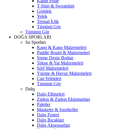
Kadın Polar
T-Shirt & Sweatshirt
Gömlek
Yelek
Termal İçlik
Tümünü Gör
Tümünü Gör
DOĞA SPORLARI
Su Sporları
Kano & Kano Malzemeleri
Paddle Board & Malzemeleri
Şişme Deniz Botları
Tekne & Yat Malzemeleri
Sörf Malzemeleri
Yüzme & Havuz Malzemeleri
Can Yelekleri
Tümünü Gör
Dalış
Dalış Elbiseleri
Zıpkın & Zıpkın Ekipmanları
Paletler
Maskeler & Şnorkeller
Dalış Feneri
Dalış Bıçakları
Dalış Aksesuarları