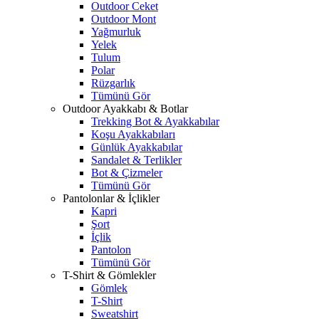
Outdoor Ceket
Outdoor Mont
Yağmurluk
Yelek
Tulum
Polar
Rüzgarlık
Tümünü Gör
Outdoor Ayakkabı & Botlar
Trekking Bot & Ayakkabılar
Koşu Ayakkabıları
Günlük Ayakkabılar
Sandalet & Terlikler
Bot & Çizmeler
Tümünü Gör
Pantolonlar & İçlikler
Kapri
Şort
İçlik
Pantolon
Tümünü Gör
T-Shirt & Gömlekler
Gömlek
T-Shirt
Sweatshirt