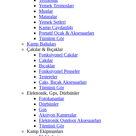
Termoslar
Yemek Termosları
Muglar
Mataralar
Yemek Setleri
Kamp Çaydanlığı
Portatif Ocak & Aksesuarları
Tümünü Gör
Kamp Baltaları
Çakılar & Bıçaklar
Fonksiyonel Çakılar
Çakılar
Bıçaklar
Fonksiyonel Penseler
Testereler
Çakı, Bıçak Aksesuarları
Tümünü Gör
Elektronik, Gps, Dürbünler
Fotokapanlar
Dürbünler
Gps
Aksiyon Kameralar
Elektronik Outdoor Aksesuarları
Tümünü Gör
Kamp Ekipmanları