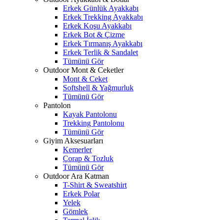
Erkek Günlük Ayakkabı
Erkek Trekking Ayakkabı
Erkek Koşu Ayakkabı
Erkek Bot & Çizme
Erkek Tırmanış Ayakkabı
Erkek Terlik & Sandalet
Tümünü Gör
Outdoor Mont & Ceketler
Mont & Ceket
Softshell & Yağmurluk
Tümünü Gör
Pantolon
Kayak Pantolonu
Trekking Pantolonu
Tümünü Gör
Giyim Aksesuarları
Kemerler
Çorap & Tozluk
Tümünü Gör
Outdoor Ara Katman
T-Shirt & Sweatshirt
Erkek Polar
Yelek
Gömlek