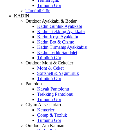
Termal İçlik
Tümünü Gör
Tümünü Gör
KADIN
Outdoor Ayakkabı & Botlar
Kadın Günlük Ayakkabı
Kadın Trekking Ayakkabı
Kadın Koşu Ayakkabı
Kadın Bot & Çizme
Kadın Tırmanış Ayakkabısı
Kadın Terlik Sandalet
Tümünü Gör
Outdoor Mont & Ceketler
Mont & Ceket
Softshell & Yağmurluk
Tümünü Gör
Pantolon
Kayak Pantolonu
Trekking Pantolonu
Tümünü Gör
Giyim Aksesuarları
Kemerler
Çorap & Tozluk
Tümünü Gör
Outdoor Ara Katman