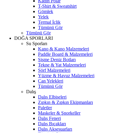
Kadın Polar
T-Shirt & Sweatshirt
Gömlek
Yelek
Termal İçlik
Tümünü Gör
Tümünü Gör
DOĞA SPORLARI
Su Sporları
Kano & Kano Malzemeleri
Paddle Board & Malzemeleri
Şişme Deniz Botları
Tekne & Yat Malzemeleri
Sörf Malzemeleri
Yüzme & Havuz Malzemeleri
Can Yelekleri
Tümünü Gör
Dalış
Dalış Elbiseleri
Zıpkın & Zıpkın Ekipmanları
Paletler
Maskeler & Şnorkeller
Dalış Feneri
Dalış Bıçakları
Dalış Aksesuarları