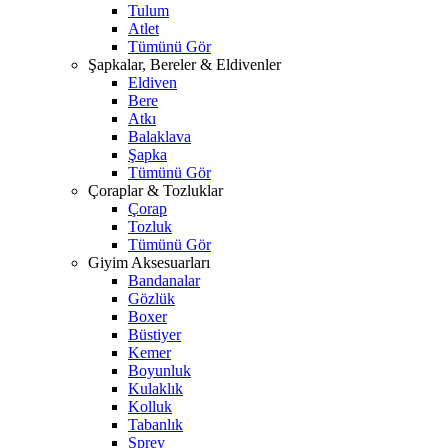
Tulum
Atlet
Tümünü Gör
Şapkalar, Bereler & Eldivenler
Eldiven
Bere
Atkı
Balaklava
Şapka
Tümünü Gör
Çoraplar & Tozluklar
Çorap
Tozluk
Tümünü Gör
Giyim Aksesuarları
Bandanalar
Gözlük
Boxer
Büstiyer
Kemer
Boyunluk
Kulaklık
Kolluk
Tabanlık
Sprey