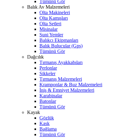
Tümünü Gör
Balık Av Malzemeleri
Olta Makineleri
Olta Kamışları
Olta Setleri
Misinalar
Suni Yemler
Balıkçı Ekipmanları
Balık Bulucular (Gps)
Tümünü Gör
Dağcılık
Tırmanış Ayakkabıları
Perlonlar
Sikkeler
Tırmanış Malzemeleri
Kramponlar & Buz Malzemeleri
İniş & Emniyet Malzemeleri
Karabinalar
Batonlar
Tümünü Gör
Kayak
Gözlük
Kask
Bağlama
Tümünü Gör