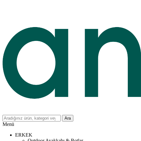
Ara
Menü
ERKEK
Outdoor Ayakkabı & Botlar