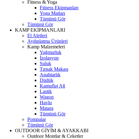
Fitness & Yoga
Fitness Ekipmanları
Yoga Matları
Tümünü Gör
Tümünü Gör
KAMP EKİPMANLARI
El Aletleri
Aydınlatma Ürünleri
Kamp Malzemeleri
Yağmurluk
İzolasyon
Suluk
Tırnak Makası
Anahtarlık
Düdük
Kamuflaj Ağ
Lastik
Wagon
Havlu
Matara
Tümünü Gör
Pompalar
Tümünü Gör
OUTDOOR GİYİM & AYAKKABI
Outdoor Montlar & Ceketler