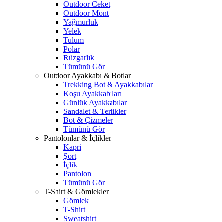
Outdoor Ceket
Outdoor Mont
Yağmurluk
Yelek
Tulum
Polar
Rüzgarlık
Tümünü Gör
Outdoor Ayakkabı & Botlar
Trekking Bot & Ayakkabılar
Koşu Ayakkabıları
Günlük Ayakkabılar
Sandalet & Terlikler
Bot & Çizmeler
Tümünü Gör
Pantolonlar & İçlikler
Kapri
Şort
İçlik
Pantolon
Tümünü Gör
T-Shirt & Gömlekler
Gömlek
T-Shirt
Sweatshirt