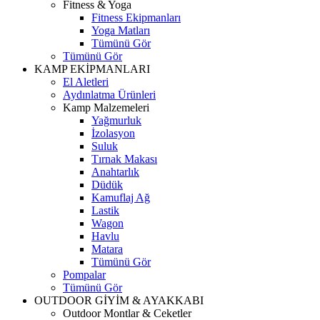
Fitness & Yoga
Fitness Ekipmanları
Yoga Matları
Tümünü Gör
Tümünü Gör
KAMP EKİPMANLARI
El Aletleri
Aydınlatma Ürünleri
Kamp Malzemeleri
Yağmurluk
İzolasyon
Suluk
Tırnak Makası
Anahtarlık
Düdük
Kamuflaj Ağ
Lastik
Wagon
Havlu
Matara
Tümünü Gör
Pompalar
Tümünü Gör
OUTDOOR GİYİM & AYAKKABI
Outdoor Montlar & Ceketler