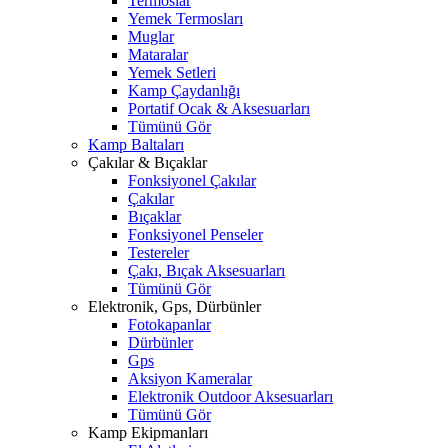
Termoslar
Yemek Termosları
Muglar
Mataralar
Yemek Setleri
Kamp Çaydanlığı
Portatif Ocak & Aksesuarları
Tümünü Gör
Kamp Baltaları
Çakılar & Bıçaklar
Fonksiyonel Çakılar
Çakılar
Bıçaklar
Fonksiyonel Penseler
Testereler
Çakı, Bıçak Aksesuarları
Tümünü Gör
Elektronik, Gps, Dürbünler
Fotokapanlar
Dürbünler
Gps
Aksiyon Kameralar
Elektronik Outdoor Aksesuarları
Tümünü Gör
Kamp Ekipmanları