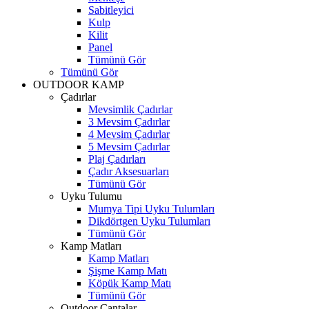
Sabitleyici
Kulp
Kilit
Panel
Tümünü Gör
Tümünü Gör
OUTDOOR KAMP
Çadırlar
Mevsimlik Çadırlar
3 Mevsim Çadırlar
4 Mevsim Çadırlar
5 Mevsim Çadırlar
Plaj Çadırları
Çadır Aksesuarları
Tümünü Gör
Uyku Tulumu
Mumya Tipi Uyku Tulumları
Dikdörtgen Uyku Tulumları
Tümünü Gör
Kamp Matları
Kamp Matları
Şişme Kamp Matı
Köpük Kamp Matı
Tümünü Gör
Outdoor Çantalar