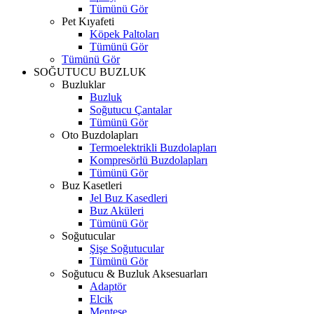
Tümünü Gör
Pet Kıyafeti
Köpek Paltoları
Tümünü Gör
Tümünü Gör
SOĞUTUCU BUZLUK
Buzluklar
Buzluk
Soğutucu Çantalar
Tümünü Gör
Oto Buzdolapları
Termoelektrikli Buzdolapları
Kompresörlü Buzdolapları
Tümünü Gör
Buz Kasetleri
Jel Buz Kasedleri
Buz Aküleri
Tümünü Gör
Soğutucular
Şişe Soğutucular
Tümünü Gör
Soğutucu & Buzluk Aksesuarları
Adaptör
Elcik
Menteşe