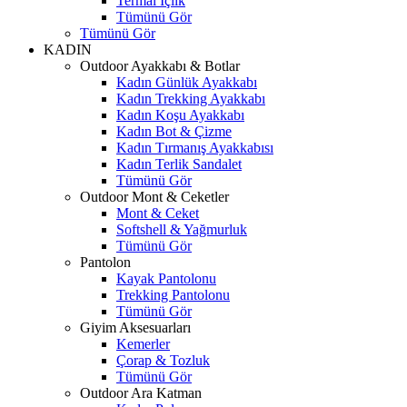
Termal İçlik
Tümünü Gör
Tümünü Gör
KADIN
Outdoor Ayakkabı & Botlar
Kadın Günlük Ayakkabı
Kadın Trekking Ayakkabı
Kadın Koşu Ayakkabı
Kadın Bot & Çizme
Kadın Tırmanış Ayakkabısı
Kadın Terlik Sandalet
Tümünü Gör
Outdoor Mont & Ceketler
Mont & Ceket
Softshell & Yağmurluk
Tümünü Gör
Pantolon
Kayak Pantolonu
Trekking Pantolonu
Tümünü Gör
Giyim Aksesuarları
Kemerler
Çorap & Tozluk
Tümünü Gör
Outdoor Ara Katman