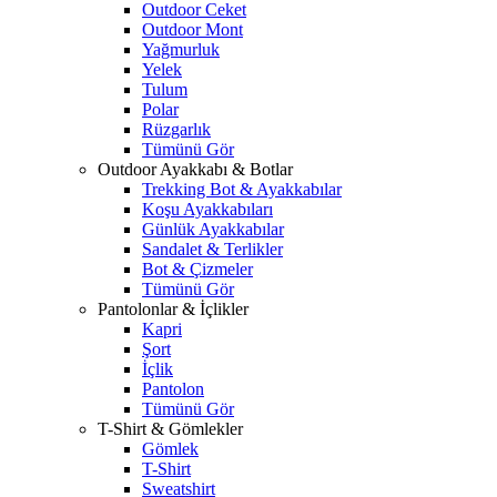
Outdoor Ceket
Outdoor Mont
Yağmurluk
Yelek
Tulum
Polar
Rüzgarlık
Tümünü Gör
Outdoor Ayakkabı & Botlar
Trekking Bot & Ayakkabılar
Koşu Ayakkabıları
Günlük Ayakkabılar
Sandalet & Terlikler
Bot & Çizmeler
Tümünü Gör
Pantolonlar & İçlikler
Kapri
Şort
İçlik
Pantolon
Tümünü Gör
T-Shirt & Gömlekler
Gömlek
T-Shirt
Sweatshirt