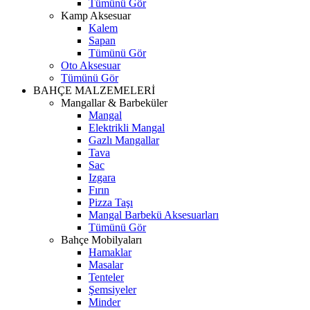
Tümünü Gör
Kamp Aksesuar
Kalem
Sapan
Tümünü Gör
Oto Aksesuar
Tümünü Gör
BAHÇE MALZEMELERİ
Mangallar & Barbeküler
Mangal
Elektrikli Mangal
Gazlı Mangallar
Tava
Sac
Izgara
Fırın
Pizza Taşı
Mangal Barbekü Aksesuarları
Tümünü Gör
Bahçe Mobilyaları
Hamaklar
Masalar
Tenteler
Şemsiyeler
Minder