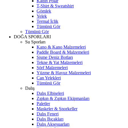
Kadın Polar
T-Shirt & Sweatshirt
Gömlek
Yelek
Termal İçlik
Tümünü Gör
Tümünü Gör
DOĞA SPORLARI
Su Sporları
Kano & Kano Malzemeleri
Paddle Board & Malzemeleri
Şişme Deniz Botları
Tekne & Yat Malzemeleri
Sörf Malzemeleri
Yüzme & Havuz Malzemeleri
Can Yelekleri
Tümünü Gör
Dalış
Dalış Elbiseleri
Zıpkın & Zıpkın Ekipmanları
Paletler
Maskeler & Şnorkeller
Dalış Feneri
Dalış Bıçakları
Dalış Aksesuarları