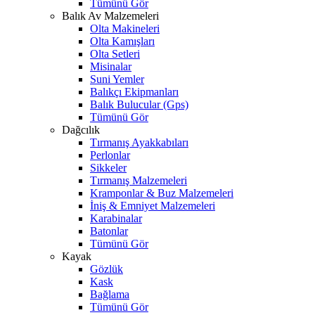
Tümünü Gör
Balık Av Malzemeleri
Olta Makineleri
Olta Kamışları
Olta Setleri
Misinalar
Suni Yemler
Balıkçı Ekipmanları
Balık Bulucular (Gps)
Tümünü Gör
Dağcılık
Tırmanış Ayakkabıları
Perlonlar
Sikkeler
Tırmanış Malzemeleri
Kramponlar & Buz Malzemeleri
İniş & Emniyet Malzemeleri
Karabinalar
Batonlar
Tümünü Gör
Kayak
Gözlük
Kask
Bağlama
Tümünü Gör