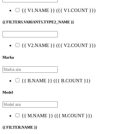
{{ V1.NAME }}
({{ V1.COUNT }})
{{ FILTERS.VARIANTS.TYPE2_NAME }}
{{ V2.NAME }}
({{ V2.COUNT }})
Marka
{{ B.NAME }}
({{ B.COUNT }})
Model
{{ M.NAME }}
({{ M.COUNT }})
{{ FILTER.NAME }}