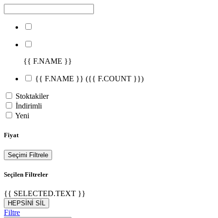
{{ F.NAME }}
{{ F.NAME }}
({{ F.COUNT }})
Stoktakiler
İndirimli
Yeni
Fiyat
Seçimi Filtrele
Seçilen Filtreler
{{ SELECTED.TEXT }}
HEPSİNİ SİL
Filtre