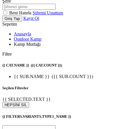
Şifre
Beni Hatırla
Şifremi Unuttum
Kayıt Ol
Giriş Yap
Sepetim
Anasayfa
Outdoor Kamp
Kamp Mutfağı
Filtre
{{ CAT.NAME }}
({{ CAT.COUNT }})
{{ SUB.NAME }}
({{ SUB.COUNT }})
Seçilen Filtreler
{{ SELECTED.TEXT }}
HEPSİNİ SİL
{{ FILTERS.VARIANTS.TYPE1_NAME }}