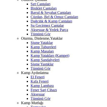
Sırt Çantaları
Bisiklet Çantaları
Bavul & Seyahat Çantaları
Cüzdan, Bel & Omuz Çantaları
Dağcılık & Kamp Çantaları
Su Geçirmez Çantalar
Aksesuar & Yedek Parça
Tümünü Gör
Oturma, Dinlenme,Yataklar
Şişme Yataklar
Kamp Tabureleri
Kamp Masaları
Kamp Yatakları (Kampet)
Kamp Sandalyeleri
Şişme Yastıklar
Tümünü Gör
Kamp Aydınlatma
El Feneri
Kafa Feneri
Kamp Lambası
Fener Şarj Cihazı
Aksesuar
Tümünü Gör
Kamp Mutfağı