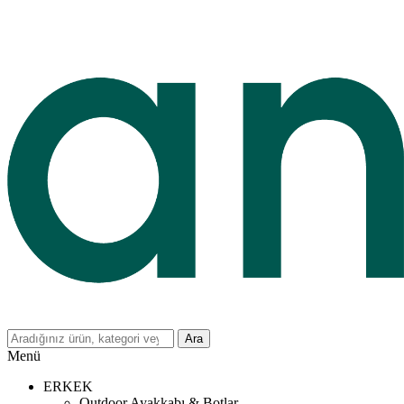
Ara
Menü
ERKEK
Outdoor Ayakkabı & Botlar