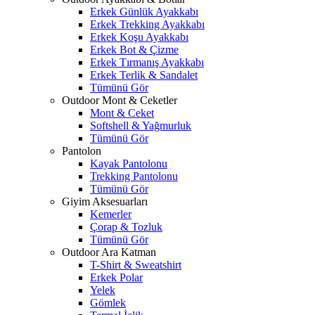
Erkek Günlük Ayakkabı
Erkek Trekking Ayakkabı
Erkek Koşu Ayakkabı
Erkek Bot & Çizme
Erkek Tırmanış Ayakkabı
Erkek Terlik & Sandalet
Tümünü Gör
Outdoor Mont & Ceketler
Mont & Ceket
Softshell & Yağmurluk
Tümünü Gör
Pantolon
Kayak Pantolonu
Trekking Pantolonu
Tümünü Gör
Giyim Aksesuarları
Kemerler
Çorap & Tozluk
Tümünü Gör
Outdoor Ara Katman
T-Shirt & Sweatshirt
Erkek Polar
Yelek
Gömlek