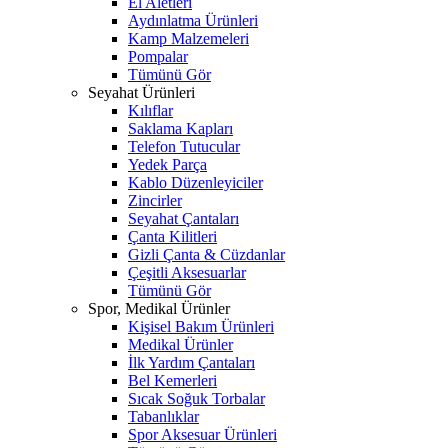
El Aletleri
Aydınlatma Ürünleri
Kamp Malzemeleri
Pompalar
Tümünü Gör
Seyahat Ürünleri
Kılıflar
Saklama Kapları
Telefon Tutucular
Yedek Parça
Kablo Düzenleyiciler
Zincirler
Seyahat Çantaları
Çanta Kilitleri
Gizli Çanta & Cüzdanlar
Çeşitli Aksesuarlar
Tümünü Gör
Spor, Medikal Ürünler
Kişisel Bakım Ürünleri
Medikal Ürünler
İlk Yardım Çantaları
Bel Kemerleri
Sıcak Soğuk Torbalar
Tabanlıklar
Spor Aksesuar Ürünleri