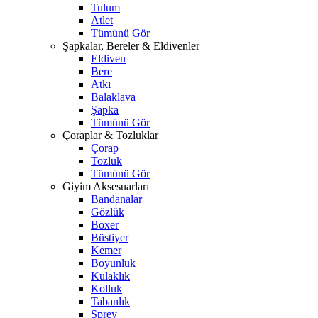
Tulum
Atlet
Tümünü Gör
Şapkalar, Bereler & Eldivenler
Eldiven
Bere
Atkı
Balaklava
Şapka
Tümünü Gör
Çoraplar & Tozluklar
Çorap
Tozluk
Tümünü Gör
Giyim Aksesuarları
Bandanalar
Gözlük
Boxer
Büstiyer
Kemer
Boyunluk
Kulaklık
Kolluk
Tabanlık
Sprey