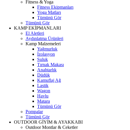
Fitness & Yoga
Fitness Ekipmanları
Yoga Matları
Tümünü Gör
Tümünü Gör
KAMP EKİPMANLARI
El Aletleri
Aydınlatma Ürünleri
Kamp Malzemeleri
Yağmurluk
İzolasyon
Suluk
Tırnak Makası
Anahtarlık
Düdük
Kamuflaj Ağ
Lastik
Wagon
Havlu
Matara
Tümünü Gör
Pompalar
Tümünü Gör
OUTDOOR GİYİM & AYAKKABI
Outdoor Montlar & Ceketler