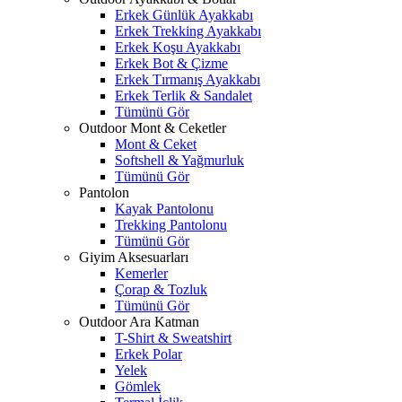
Erkek Günlük Ayakkabı
Erkek Trekking Ayakkabı
Erkek Koşu Ayakkabı
Erkek Bot & Çizme
Erkek Tırmanış Ayakkabı
Erkek Terlik & Sandalet
Tümünü Gör
Outdoor Mont & Ceketler
Mont & Ceket
Softshell & Yağmurluk
Tümünü Gör
Pantolon
Kayak Pantolonu
Trekking Pantolonu
Tümünü Gör
Giyim Aksesuarları
Kemerler
Çorap & Tozluk
Tümünü Gör
Outdoor Ara Katman
T-Shirt & Sweatshirt
Erkek Polar
Yelek
Gömlek