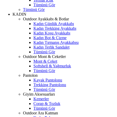
Termal İçlik
Tümünü Gör
Tümünü Gör
KADIN
Outdoor Ayakkabı & Botlar
Kadın Günlük Ayakkabı
Kadın Trekking Ayakkabı
Kadın Koşu Ayakkabı
Kadın Bot & Çizme
Kadın Tırmanış Ayakkabısı
Kadın Terlik Sandalet
Tümünü Gör
Outdoor Mont & Ceketler
Mont & Ceket
Softshell & Yağmurluk
Tümünü Gör
Pantolon
Kayak Pantolonu
Trekking Pantolonu
Tümünü Gör
Giyim Aksesuarları
Kemerler
Çorap & Tozluk
Tümünü Gör
Outdoor Ara Katman