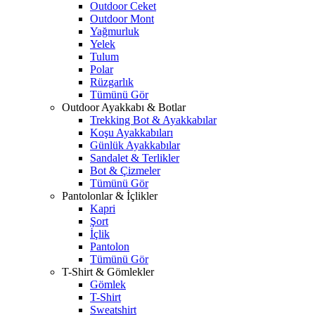
Outdoor Ceket
Outdoor Mont
Yağmurluk
Yelek
Tulum
Polar
Rüzgarlık
Tümünü Gör
Outdoor Ayakkabı & Botlar
Trekking Bot & Ayakkabılar
Koşu Ayakkabıları
Günlük Ayakkabılar
Sandalet & Terlikler
Bot & Çizmeler
Tümünü Gör
Pantolonlar & İçlikler
Kapri
Şort
İçlik
Pantolon
Tümünü Gör
T-Shirt & Gömlekler
Gömlek
T-Shirt
Sweatshirt