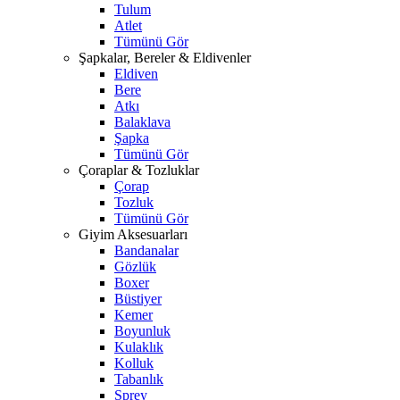
Tulum
Atlet
Tümünü Gör
Şapkalar, Bereler & Eldivenler
Eldiven
Bere
Atkı
Balaklava
Şapka
Tümünü Gör
Çoraplar & Tozluklar
Çorap
Tozluk
Tümünü Gör
Giyim Aksesuarları
Bandanalar
Gözlük
Boxer
Büstiyer
Kemer
Boyunluk
Kulaklık
Kolluk
Tabanlık
Sprey