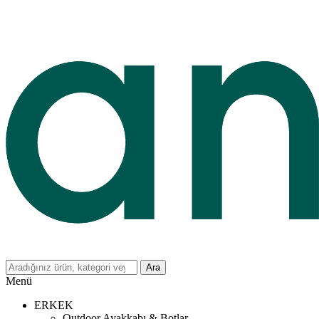
Ara
Menü
ERKEK
Outdoor Ayakkabı & Botlar