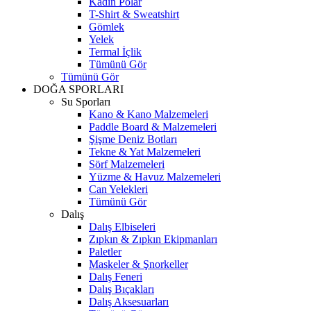
Kadın Polar
T-Shirt & Sweatshirt
Gömlek
Yelek
Termal İçlik
Tümünü Gör
Tümünü Gör
DOĞA SPORLARI
Su Sporları
Kano & Kano Malzemeleri
Paddle Board & Malzemeleri
Şişme Deniz Botları
Tekne & Yat Malzemeleri
Sörf Malzemeleri
Yüzme & Havuz Malzemeleri
Can Yelekleri
Tümünü Gör
Dalış
Dalış Elbiseleri
Zıpkın & Zıpkın Ekipmanları
Paletler
Maskeler & Şnorkeller
Dalış Feneri
Dalış Bıçakları
Dalış Aksesuarları