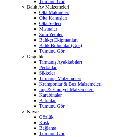
Tümünü Gör
Balık Av Malzemeleri
Olta Makineleri
Olta Kamışları
Olta Setleri
Misinalar
Suni Yemler
Balıkçı Ekipmanları
Balık Bulucular (Gps)
Tümünü Gör
Dağcılık
Tırmanış Ayakkabıları
Perlonlar
Sikkeler
Tırmanış Malzemeleri
Kramponlar & Buz Malzemeleri
İniş & Emniyet Malzemeleri
Karabinalar
Batonlar
Tümünü Gör
Kayak
Gözlük
Kask
Bağlama
Tümünü Gör