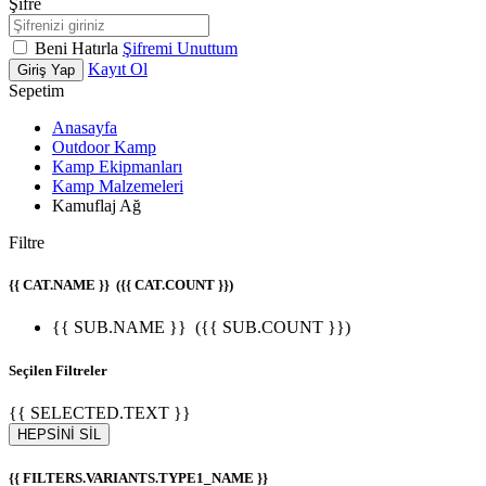
Şifre
Beni Hatırla
Şifremi Unuttum
Kayıt Ol
Giriş Yap
Sepetim
Anasayfa
Outdoor Kamp
Kamp Ekipmanları
Kamp Malzemeleri
Kamuflaj Ağ
Filtre
{{ CAT.NAME }}
({{ CAT.COUNT }})
{{ SUB.NAME }}
({{ SUB.COUNT }})
Seçilen Filtreler
{{ SELECTED.TEXT }}
HEPSİNİ SİL
{{ FILTERS.VARIANTS.TYPE1_NAME }}