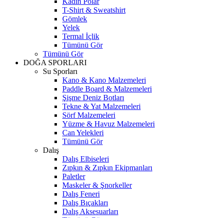
Kadın Polar
T-Shirt & Sweatshirt
Gömlek
Yelek
Termal İçlik
Tümünü Gör
Tümünü Gör
DOĞA SPORLARI
Su Sporları
Kano & Kano Malzemeleri
Paddle Board & Malzemeleri
Şişme Deniz Botları
Tekne & Yat Malzemeleri
Sörf Malzemeleri
Yüzme & Havuz Malzemeleri
Can Yelekleri
Tümünü Gör
Dalış
Dalış Elbiseleri
Zıpkın & Zıpkın Ekipmanları
Paletler
Maskeler & Şnorkeller
Dalış Feneri
Dalış Bıçakları
Dalış Aksesuarları