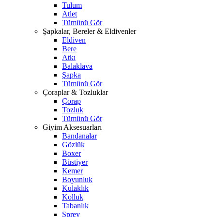
Tulum
Atlet
Tümünü Gör
Şapkalar, Bereler & Eldivenler
Eldiven
Bere
Atkı
Balaklava
Şapka
Tümünü Gör
Çoraplar & Tozluklar
Çorap
Tozluk
Tümünü Gör
Giyim Aksesuarları
Bandanalar
Gözlük
Boxer
Büstiyer
Kemer
Boyunluk
Kulaklık
Kolluk
Tabanlık
Sprey