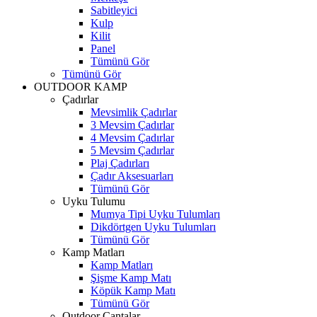
Sabitleyici
Kulp
Kilit
Panel
Tümünü Gör
Tümünü Gör
OUTDOOR KAMP
Çadırlar
Mevsimlik Çadırlar
3 Mevsim Çadırlar
4 Mevsim Çadırlar
5 Mevsim Çadırlar
Plaj Çadırları
Çadır Aksesuarları
Tümünü Gör
Uyku Tulumu
Mumya Tipi Uyku Tulumları
Dikdörtgen Uyku Tulumları
Tümünü Gör
Kamp Matları
Kamp Matları
Şişme Kamp Matı
Köpük Kamp Matı
Tümünü Gör
Outdoor Çantalar