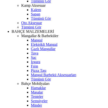
Tümünü Gör
Kamp Aksesuar
Kalem
Sapan
Tümünü Gör
Oto Aksesuar
Tümünü Gör
BAHÇE MALZEMELERİ
Mangallar & Barbeküler
Mangal
Elektrikli Mangal
Gazlı Mangallar
Tava
Sac
Izgara
Fırın
Pizza Taşı
Mangal Barbekü Aksesuarları
Tümünü Gör
Bahçe Mobilyaları
Hamaklar
Masalar
Tenteler
Şemsiyeler
Minder