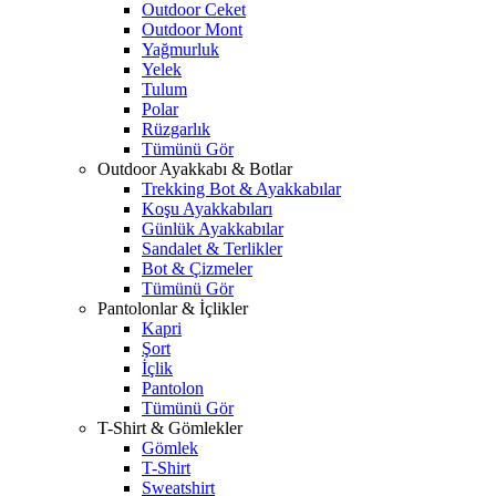
Outdoor Ceket
Outdoor Mont
Yağmurluk
Yelek
Tulum
Polar
Rüzgarlık
Tümünü Gör
Outdoor Ayakkabı & Botlar
Trekking Bot & Ayakkabılar
Koşu Ayakkabıları
Günlük Ayakkabılar
Sandalet & Terlikler
Bot & Çizmeler
Tümünü Gör
Pantolonlar & İçlikler
Kapri
Şort
İçlik
Pantolon
Tümünü Gör
T-Shirt & Gömlekler
Gömlek
T-Shirt
Sweatshirt