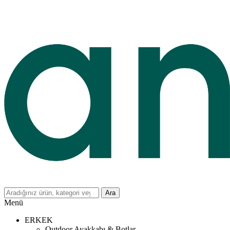
Ara
Menü
ERKEK
Outdoor Ayakkabı & Botlar