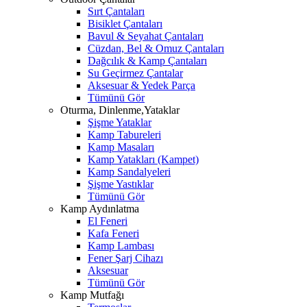
Sırt Çantaları
Bisiklet Çantaları
Bavul & Seyahat Çantaları
Cüzdan, Bel & Omuz Çantaları
Dağcılık & Kamp Çantaları
Su Geçirmez Çantalar
Aksesuar & Yedek Parça
Tümünü Gör
Oturma, Dinlenme,Yataklar
Şişme Yataklar
Kamp Tabureleri
Kamp Masaları
Kamp Yatakları (Kampet)
Kamp Sandalyeleri
Şişme Yastıklar
Tümünü Gör
Kamp Aydınlatma
El Feneri
Kafa Feneri
Kamp Lambası
Fener Şarj Cihazı
Aksesuar
Tümünü Gör
Kamp Mutfağı