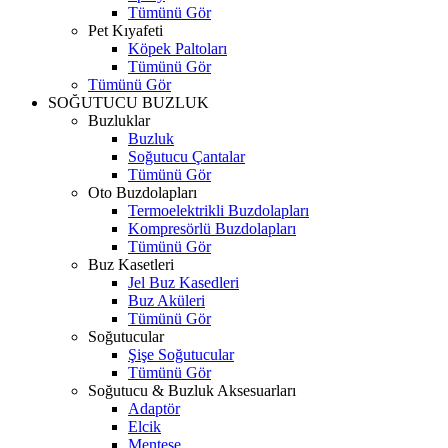
Tümünü Gör
Pet Kıyafeti
Köpek Paltoları
Tümünü Gör
Tümünü Gör
SOĞUTUCU BUZLUK
Buzluklar
Buzluk
Soğutucu Çantalar
Tümünü Gör
Oto Buzdolapları
Termoelektrikli Buzdolapları
Kompresörlü Buzdolapları
Tümünü Gör
Buz Kasetleri
Jel Buz Kasedleri
Buz Aküleri
Tümünü Gör
Soğutucular
Şişe Soğutucular
Tümünü Gör
Soğutucu & Buzluk Aksesuarları
Adaptör
Elcik
Menteşe