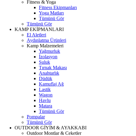
Fitness & Yoga
Fitness Ekipmanları
Yoga Matları
Tümünü Gör
Tümünü Gör
KAMP EKİPMANLARI
El Aletleri
Aydınlatma Ürünleri
Kamp Malzemeleri
Yağmurluk
İzolasyon
Suluk
Tırnak Makası
Anahtarlık
Düdük
Kamuflaj Ağ
Lastik
Wagon
Havlu
Matara
Tümünü Gör
Pompalar
Tümünü Gör
OUTDOOR GİYİM & AYAKKABI
Outdoor Montlar & Ceketler