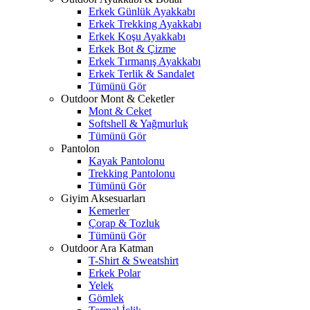
Erkek Günlük Ayakkabı
Erkek Trekking Ayakkabı
Erkek Koşu Ayakkabı
Erkek Bot & Çizme
Erkek Tırmanış Ayakkabı
Erkek Terlik & Sandalet
Tümünü Gör
Outdoor Mont & Ceketler
Mont & Ceket
Softshell & Yağmurluk
Tümünü Gör
Pantolon
Kayak Pantolonu
Trekking Pantolonu
Tümünü Gör
Giyim Aksesuarları
Kemerler
Çorap & Tozluk
Tümünü Gör
Outdoor Ara Katman
T-Shirt & Sweatshirt
Erkek Polar
Yelek
Gömlek