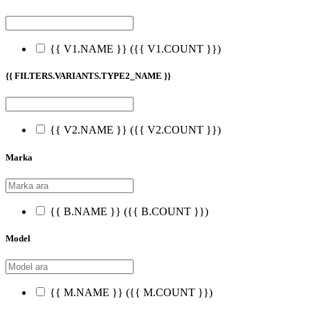
{{ V1.NAME }}
({{ V1.COUNT }})
{{ FILTERS.VARIANTS.TYPE2_NAME }}
{{ V2.NAME }}
({{ V2.COUNT }})
Marka
{{ B.NAME }}
({{ B.COUNT }})
Model
{{ M.NAME }}
({{ M.COUNT }})