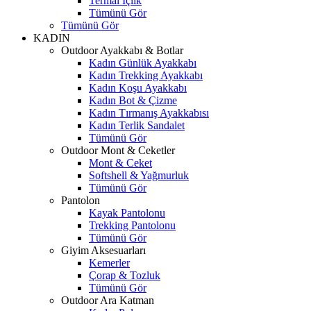
Termal İçlik
Tümünü Gör
Tümünü Gör
KADIN
Outdoor Ayakkabı & Botlar
Kadın Günlük Ayakkabı
Kadın Trekking Ayakkabı
Kadın Koşu Ayakkabı
Kadın Bot & Çizme
Kadın Tırmanış Ayakkabısı
Kadın Terlik Sandalet
Tümünü Gör
Outdoor Mont & Ceketler
Mont & Ceket
Softshell & Yağmurluk
Tümünü Gör
Pantolon
Kayak Pantolonu
Trekking Pantolonu
Tümünü Gör
Giyim Aksesuarları
Kemerler
Çorap & Tozluk
Tümünü Gör
Outdoor Ara Katman