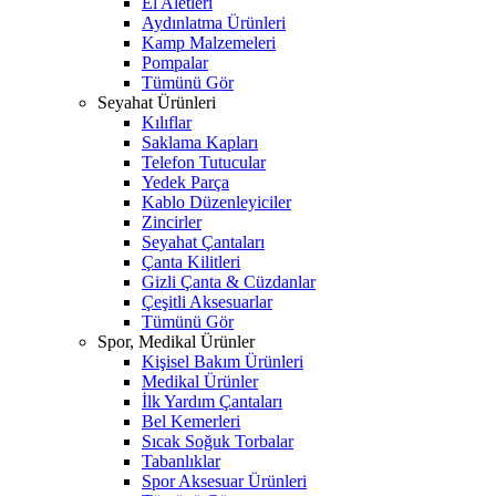
El Aletleri
Aydınlatma Ürünleri
Kamp Malzemeleri
Pompalar
Tümünü Gör
Seyahat Ürünleri
Kılıflar
Saklama Kapları
Telefon Tutucular
Yedek Parça
Kablo Düzenleyiciler
Zincirler
Seyahat Çantaları
Çanta Kilitleri
Gizli Çanta & Cüzdanlar
Çeşitli Aksesuarlar
Tümünü Gör
Spor, Medikal Ürünler
Kişisel Bakım Ürünleri
Medikal Ürünler
İlk Yardım Çantaları
Bel Kemerleri
Sıcak Soğuk Torbalar
Tabanlıklar
Spor Aksesuar Ürünleri