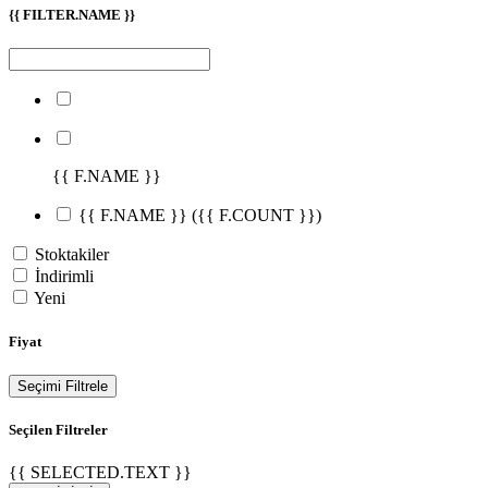
{{ FILTER.NAME }}
{{ F.NAME }}
{{ F.NAME }}
({{ F.COUNT }})
Stoktakiler
İndirimli
Yeni
Fiyat
Seçimi Filtrele
Seçilen Filtreler
{{ SELECTED.TEXT }}