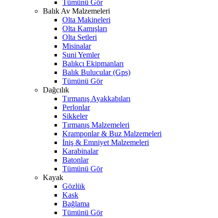
Tümünü Gör
Balık Av Malzemeleri
Olta Makineleri
Olta Kamışları
Olta Setleri
Misinalar
Suni Yemler
Balıkçı Ekipmanları
Balık Bulucular (Gps)
Tümünü Gör
Dağcılık
Tırmanış Ayakkabıları
Perlonlar
Sikkeler
Tırmanış Malzemeleri
Kramponlar & Buz Malzemeleri
İniş & Emniyet Malzemeleri
Karabinalar
Batonlar
Tümünü Gör
Kayak
Gözlük
Kask
Bağlama
Tümünü Gör