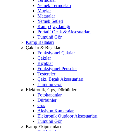
Termoslar
Yemek Termosları
Muglar
Mataralar
Yemek Setleri
Kamp Çaydanlığı
Portatif Ocak & Aksesuarları
Tümünü Gör
Kamp Baltaları
Çakılar & Bıçaklar
Fonksiyonel Çakılar
Çakılar
Bıçaklar
Fonksiyonel Penseler
Testereler
Çakı, Bıçak Aksesuarları
Tümünü Gör
Elektronik, Gps, Dürbünler
Fotokapanlar
Dürbünler
Gps
Aksiyon Kameralar
Elektronik Outdoor Aksesuarları
Tümünü Gör
Kamp Ekipmanları