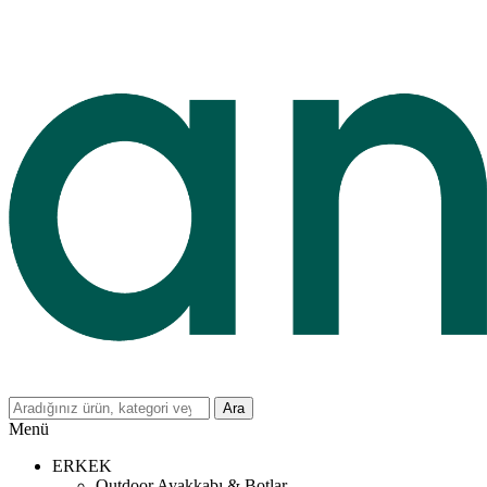
Ara
Menü
ERKEK
Outdoor Ayakkabı & Botlar