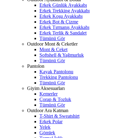
Erkek Günlük Ayakkabı
Erkek Trekking Ayakkabı
Erkek Koşu Ayakkabı
Erkek Bot & Çizme
Erkek Tırmanış Ayakkabı
Erkek Terlik & Sandalet
Tümünü Gör
Outdoor Mont & Ceketler
Mont & Ceket
Softshell & Yağmurluk
Tümünü Gör
Pantolon
Kayak Pantolonu
Trekking Pantolonu
Tümünü Gör
Giyim Aksesuarları
Kemerler
Çorap & Tozluk
Tümünü Gör
Outdoor Ara Katman
T-Shirt & Sweatshirt
Erkek Polar
Yelek
Gömlek