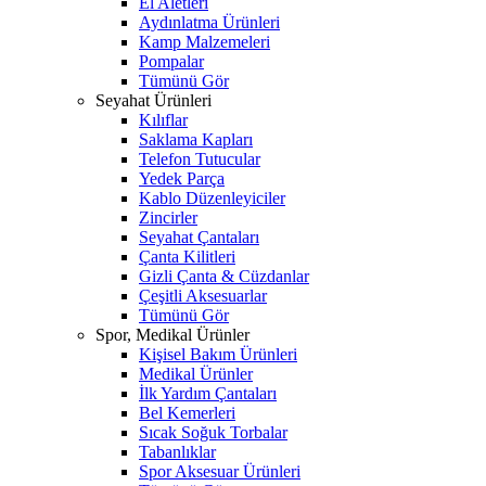
El Aletleri
Aydınlatma Ürünleri
Kamp Malzemeleri
Pompalar
Tümünü Gör
Seyahat Ürünleri
Kılıflar
Saklama Kapları
Telefon Tutucular
Yedek Parça
Kablo Düzenleyiciler
Zincirler
Seyahat Çantaları
Çanta Kilitleri
Gizli Çanta & Cüzdanlar
Çeşitli Aksesuarlar
Tümünü Gör
Spor, Medikal Ürünler
Kişisel Bakım Ürünleri
Medikal Ürünler
İlk Yardım Çantaları
Bel Kemerleri
Sıcak Soğuk Torbalar
Tabanlıklar
Spor Aksesuar Ürünleri