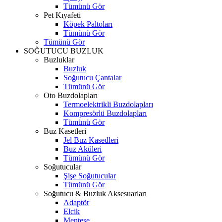
Tümünü Gör
Pet Kıyafeti
Köpek Paltoları
Tümünü Gör
Tümünü Gör
SOĞUTUCU BUZLUK
Buzluklar
Buzluk
Soğutucu Çantalar
Tümünü Gör
Oto Buzdolapları
Termoelektrikli Buzdolapları
Kompresörlü Buzdolapları
Tümünü Gör
Buz Kasetleri
Jel Buz Kasedleri
Buz Aküleri
Tümünü Gör
Soğutucular
Şişe Soğutucular
Tümünü Gör
Soğutucu & Buzluk Aksesuarları
Adaptör
Elcik
Menteşe