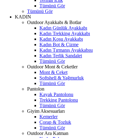
Termal İçlik
Tümünü Gör
Tümünü Gör
KADIN
Outdoor Ayakkabı & Botlar
Kadın Günlük Ayakkabı
Kadın Trekking Ayakkabı
Kadın Koşu Ayakkabı
Kadın Bot & Çizme
Kadın Tırmanış Ayakkabısı
Kadın Terlik Sandalet
Tümünü Gör
Outdoor Mont & Ceketler
Mont & Ceket
Softshell & Yağmurluk
Tümünü Gör
Pantolon
Kayak Pantolonu
Trekking Pantolonu
Tümünü Gör
Giyim Aksesuarları
Kemerler
Çorap & Tozluk
Tümünü Gör
Outdoor Ara Katman