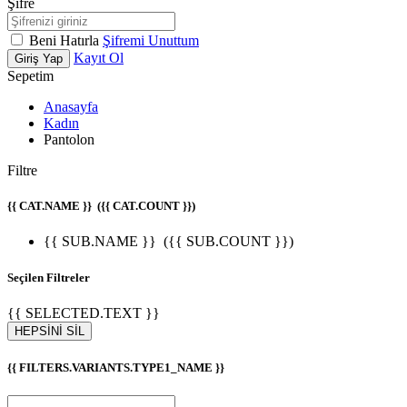
Şifre
Beni Hatırla
Şifremi Unuttum
Kayıt Ol
Giriş Yap
Sepetim
Anasayfa
Kadın
Pantolon
Filtre
{{ CAT.NAME }}
({{ CAT.COUNT }})
{{ SUB.NAME }}
({{ SUB.COUNT }})
Seçilen Filtreler
{{ SELECTED.TEXT }}
HEPSİNİ SİL
{{ FILTERS.VARIANTS.TYPE1_NAME }}