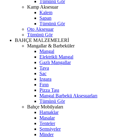
Tümünü Gör
Kamp Aksesuar
Kalem
Sapan
Tümünü Gör
Oto Aksesuar
Tümünü Gör
BAHÇE MALZEMELERİ
Mangallar & Barbeküler
Mangal
Elektrikli Mangal
Gazlı Mangallar
Tava
Sac
Izgara
Fırın
Pizza Taşı
Mangal Barbekü Aksesuarları
Tümünü Gör
Bahçe Mobilyaları
Hamaklar
Masalar
Tenteler
Şemsiyeler
Minder