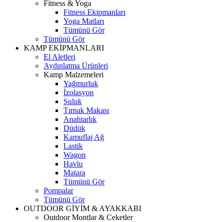
Fitness & Yoga
Fitness Ekipmanları
Yoga Matları
Tümünü Gör
Tümünü Gör
KAMP EKİPMANLARI
El Aletleri
Aydınlatma Ürünleri
Kamp Malzemeleri
Yağmurluk
İzolasyon
Suluk
Tırnak Makası
Anahtarlık
Düdük
Kamuflaj Ağ
Lastik
Wagon
Havlu
Matara
Tümünü Gör
Pompalar
Tümünü Gör
OUTDOOR GİYİM & AYAKKABI
Outdoor Montlar & Ceketler