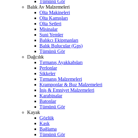
Tümünü Gör
Balık Av Malzemeleri
Olta Makineleri
Olta Kamışları
Olta Setleri
Misinalar
Suni Yemler
Balıkçı Ekipmanları
Balık Bulucular (Gps)
Tümünü Gör
Dağcılık
Tırmanış Ayakkabıları
Perlonlar
Sikkeler
Tırmanış Malzemeleri
Kramponlar & Buz Malzemeleri
İniş & Emniyet Malzemeleri
Karabinalar
Batonlar
Tümünü Gör
Kayak
Gözlük
Kask
Bağlama
Tümünü Gör