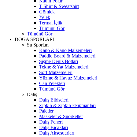
Kadın Polar
T-Shirt & Sweatshirt
Gömlek
Yelek
Termal İçlik
Tümünü Gör
Tümünü Gör
DOĞA SPORLARI
Su Sporları
Kano & Kano Malzemeleri
Paddle Board & Malzemeleri
Şişme Deniz Botları
Tekne & Yat Malzemeleri
Sörf Malzemeleri
Yüzme & Havuz Malzemeleri
Can Yelekleri
Tümünü Gör
Dalış
Dalış Elbiseleri
Zıpkın & Zıpkın Ekipmanları
Paletler
Maskeler & Şnorkeller
Dalış Feneri
Dalış Bıçakları
Dalış Aksesuarları