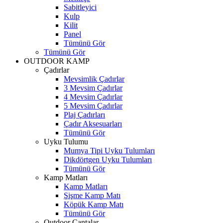
Sabitleyici
Kulp
Kilit
Panel
Tümünü Gör
Tümünü Gör
OUTDOOR KAMP
Çadırlar
Mevsimlik Çadırlar
3 Mevsim Çadırlar
4 Mevsim Çadırlar
5 Mevsim Çadırlar
Plaj Çadırları
Çadır Aksesuarları
Tümünü Gör
Uyku Tulumu
Mumya Tipi Uyku Tulumları
Dikdörtgen Uyku Tulumları
Tümünü Gör
Kamp Matları
Kamp Matları
Şişme Kamp Matı
Köpük Kamp Matı
Tümünü Gör
Outdoor Çantalar