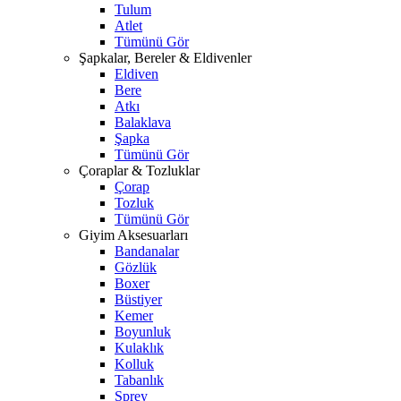
Tulum
Atlet
Tümünü Gör
Şapkalar, Bereler & Eldivenler
Eldiven
Bere
Atkı
Balaklava
Şapka
Tümünü Gör
Çoraplar & Tozluklar
Çorap
Tozluk
Tümünü Gör
Giyim Aksesuarları
Bandanalar
Gözlük
Boxer
Büstiyer
Kemer
Boyunluk
Kulaklık
Kolluk
Tabanlık
Sprey