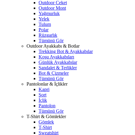
Outdoor Ceket
Outdoor Mont
Yağmurluk
Yelek
Tulum
Polar
Rüzgarlık
Tümünü Gör
Outdoor Ayakkabı & Botlar
Trekking Bot & Ayakkabılar
Koşu Ayakkabıları
Günlük Ayakkabılar
Sandalet & Terlikler
Bot & Çizmeler
Tümünü Gör
Pantolonlar & İçlikler
Kapri
Şort
İçlik
Pantolon
Tümünü Gör
T-Shirt & Gömlekler
Gömlek
T-Shirt
Sweatshirt