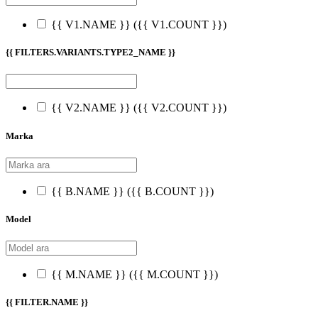
{{ V1.NAME }}
({{ V1.COUNT }})
{{ FILTERS.VARIANTS.TYPE2_NAME }}
{{ V2.NAME }}
({{ V2.COUNT }})
Marka
{{ B.NAME }}
({{ B.COUNT }})
Model
{{ M.NAME }}
({{ M.COUNT }})
{{ FILTER.NAME }}