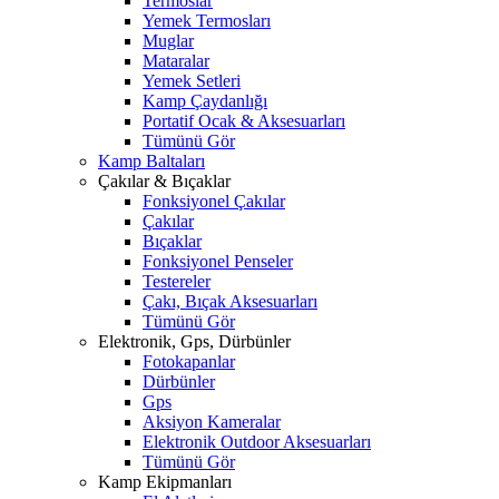
Termoslar
Yemek Termosları
Muglar
Mataralar
Yemek Setleri
Kamp Çaydanlığı
Portatif Ocak & Aksesuarları
Tümünü Gör
Kamp Baltaları
Çakılar & Bıçaklar
Fonksiyonel Çakılar
Çakılar
Bıçaklar
Fonksiyonel Penseler
Testereler
Çakı, Bıçak Aksesuarları
Tümünü Gör
Elektronik, Gps, Dürbünler
Fotokapanlar
Dürbünler
Gps
Aksiyon Kameralar
Elektronik Outdoor Aksesuarları
Tümünü Gör
Kamp Ekipmanları