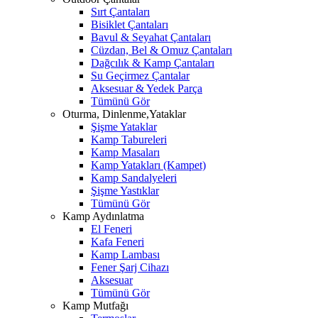
Sırt Çantaları
Bisiklet Çantaları
Bavul & Seyahat Çantaları
Cüzdan, Bel & Omuz Çantaları
Dağcılık & Kamp Çantaları
Su Geçirmez Çantalar
Aksesuar & Yedek Parça
Tümünü Gör
Oturma, Dinlenme,Yataklar
Şişme Yataklar
Kamp Tabureleri
Kamp Masaları
Kamp Yatakları (Kampet)
Kamp Sandalyeleri
Şişme Yastıklar
Tümünü Gör
Kamp Aydınlatma
El Feneri
Kafa Feneri
Kamp Lambası
Fener Şarj Cihazı
Aksesuar
Tümünü Gör
Kamp Mutfağı