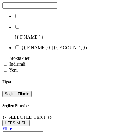
{{ F.NAME }}
{{ F.NAME }}
({{ F.COUNT }})
Stoktakiler
İndirimli
Yeni
Fiyat
Seçimi Filtrele
Seçilen Filtreler
{{ SELECTED.TEXT }}
HEPSİNİ SİL
Filtre