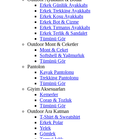
Erkek Günlük Ayakkabı
Erkek Trekking Ayakkabı
Erkek Koşu Ayakkabı
Erkek Bot & Çizme
Erkek Tırmanış Ayakkabı
Erkek Terlik & Sandalet
Tümünü Gör
Outdoor Mont & Ceketler
Mont & Ceket
Softshell & Yağmurluk
Tümünü Gör
Pantolon
Kayak Pantolonu
Trekking Pantolonu
Tümünü Gör
Giyim Aksesuarları
Kemerler
Çorap & Tozluk
Tümünü Gör
Outdoor Ara Katman
T-Shirt & Sweatshirt
Erkek Polar
Yelek
Gömlek