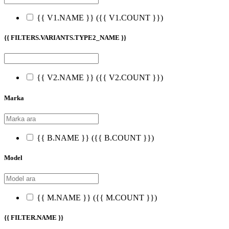
{{ V1.NAME }}
({{ V1.COUNT }})
{{ FILTERS.VARIANTS.TYPE2_NAME }}
{{ V2.NAME }}
({{ V2.COUNT }})
Marka
{{ B.NAME }}
({{ B.COUNT }})
Model
{{ M.NAME }}
({{ M.COUNT }})
{{ FILTER.NAME }}