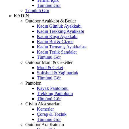
Termal İçlik
Tümünü Gör
Tümünü Gör
KADIN
Outdoor Ayakkabı & Botlar
Kadın Günlük Ayakkabı
Kadın Trekking Ayakkabı
Kadın Koşu Ayakkabı
Kadın Bot & Çizme
Kadın Tırmanış Ayakkabısı
Kadın Terlik Sandalet
Tümünü Gör
Outdoor Mont & Ceketler
Mont & Ceket
Softshell & Yağmurluk
Tümünü Gör
Pantolon
Kayak Pantolonu
Trekking Pantolonu
Tümünü Gör
Giyim Aksesuarları
Kemerler
Çorap & Tozluk
Tümünü Gör
Outdoor Ara Katman