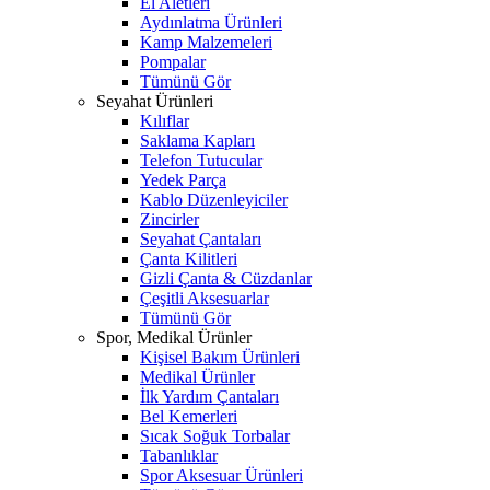
El Aletleri
Aydınlatma Ürünleri
Kamp Malzemeleri
Pompalar
Tümünü Gör
Seyahat Ürünleri
Kılıflar
Saklama Kapları
Telefon Tutucular
Yedek Parça
Kablo Düzenleyiciler
Zincirler
Seyahat Çantaları
Çanta Kilitleri
Gizli Çanta & Cüzdanlar
Çeşitli Aksesuarlar
Tümünü Gör
Spor, Medikal Ürünler
Kişisel Bakım Ürünleri
Medikal Ürünler
İlk Yardım Çantaları
Bel Kemerleri
Sıcak Soğuk Torbalar
Tabanlıklar
Spor Aksesuar Ürünleri