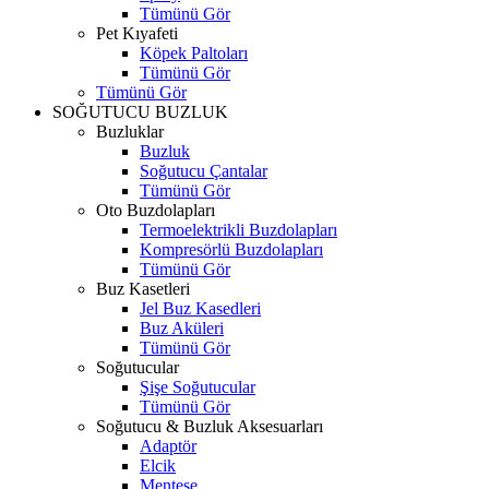
Tümünü Gör
Pet Kıyafeti
Köpek Paltoları
Tümünü Gör
Tümünü Gör
SOĞUTUCU BUZLUK
Buzluklar
Buzluk
Soğutucu Çantalar
Tümünü Gör
Oto Buzdolapları
Termoelektrikli Buzdolapları
Kompresörlü Buzdolapları
Tümünü Gör
Buz Kasetleri
Jel Buz Kasedleri
Buz Aküleri
Tümünü Gör
Soğutucular
Şişe Soğutucular
Tümünü Gör
Soğutucu & Buzluk Aksesuarları
Adaptör
Elcik
Menteşe