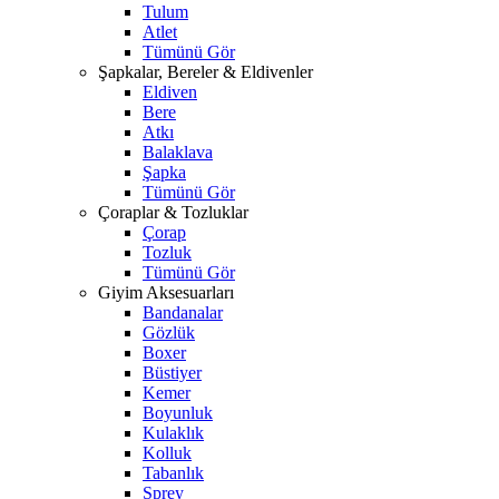
Tulum
Atlet
Tümünü Gör
Şapkalar, Bereler & Eldivenler
Eldiven
Bere
Atkı
Balaklava
Şapka
Tümünü Gör
Çoraplar & Tozluklar
Çorap
Tozluk
Tümünü Gör
Giyim Aksesuarları
Bandanalar
Gözlük
Boxer
Büstiyer
Kemer
Boyunluk
Kulaklık
Kolluk
Tabanlık
Sprey