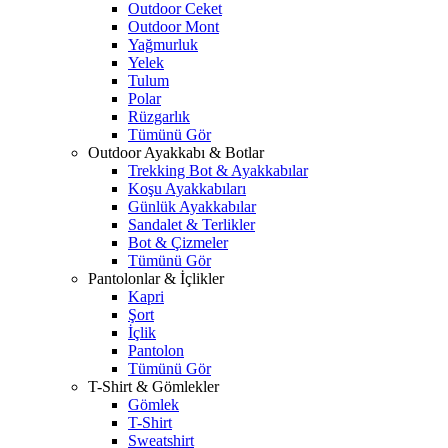
Outdoor Ceket
Outdoor Mont
Yağmurluk
Yelek
Tulum
Polar
Rüzgarlık
Tümünü Gör
Outdoor Ayakkabı & Botlar
Trekking Bot & Ayakkabılar
Koşu Ayakkabıları
Günlük Ayakkabılar
Sandalet & Terlikler
Bot & Çizmeler
Tümünü Gör
Pantolonlar & İçlikler
Kapri
Şort
İçlik
Pantolon
Tümünü Gör
T-Shirt & Gömlekler
Gömlek
T-Shirt
Sweatshirt