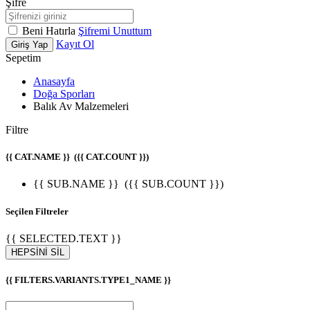
Şifre
Beni Hatırla
Şifremi Unuttum
Kayıt Ol
Giriş Yap
Sepetim
Anasayfa
Doğa Sporları
Balık Av Malzemeleri
Filtre
{{ CAT.NAME }}
({{ CAT.COUNT }})
{{ SUB.NAME }}
({{ SUB.COUNT }})
Seçilen Filtreler
{{ SELECTED.TEXT }}
HEPSİNİ SİL
{{ FILTERS.VARIANTS.TYPE1_NAME }}