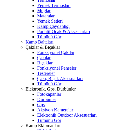
Termoslar
Yemek Termosları
Muglar
Mataralar
Yemek Setleri
Kamp Çaydanlığı
Portatif Ocak & Aksesuarları
Tümünü Gör
Kamp Baltaları
Çakılar & Bıçaklar
Fonksiyonel Çakılar
Çakılar
Bıçaklar
Fonksiyonel Penseler
Testereler
Çakı, Bıçak Aksesuarları
Tümünü Gör
Elektronik, Gps, Dürbünler
Fotokapanlar
Dürbünler
Gps
Aksiyon Kameralar
Elektronik Outdoor Aksesuarları
Tümünü Gör
Kamp Ekipmanları