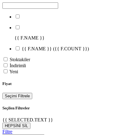
{{ F.NAME }}
{{ F.NAME }}
({{ F.COUNT }})
Stoktakiler
İndirimli
Yeni
Fiyat
Seçimi Filtrele
Seçilen Filtreler
{{ SELECTED.TEXT }}
HEPSİNİ SİL
Filtre