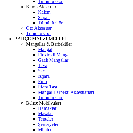
Tümünü Gör
Kamp Aksesuar
Kalem
Sapan
Tümünü Gör
Oto Aksesuar
Tümünü Gör
BAHÇE MALZEMELERİ
Mangallar & Barbeküler
Mangal
Elektrikli Mangal
Gazlı Mangallar
Tava
Sac
Izgara
Fırın
Pizza Taşı
Mangal Barbekü Aksesuarları
Tümünü Gör
Bahçe Mobilyaları
Hamaklar
Masalar
Tenteler
Şemsiyeler
Minder