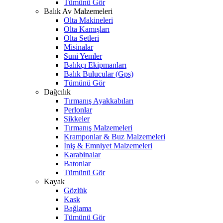
Tümünü Gör
Balık Av Malzemeleri
Olta Makineleri
Olta Kamışları
Olta Setleri
Misinalar
Suni Yemler
Balıkçı Ekipmanları
Balık Bulucular (Gps)
Tümünü Gör
Dağcılık
Tırmanış Ayakkabıları
Perlonlar
Sikkeler
Tırmanış Malzemeleri
Kramponlar & Buz Malzemeleri
İniş & Emniyet Malzemeleri
Karabinalar
Batonlar
Tümünü Gör
Kayak
Gözlük
Kask
Bağlama
Tümünü Gör