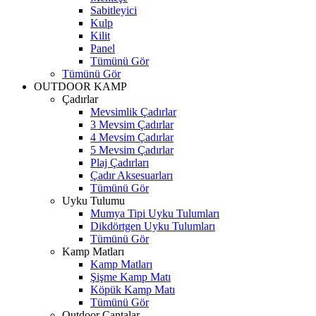
Sabitleyici
Kulp
Kilit
Panel
Tümünü Gör
Tümünü Gör
OUTDOOR KAMP
Çadırlar
Mevsimlik Çadırlar
3 Mevsim Çadırlar
4 Mevsim Çadırlar
5 Mevsim Çadırlar
Plaj Çadırları
Çadır Aksesuarları
Tümünü Gör
Uyku Tulumu
Mumya Tipi Uyku Tulumları
Dikdörtgen Uyku Tulumları
Tümünü Gör
Kamp Matları
Kamp Matları
Şişme Kamp Matı
Köpük Kamp Matı
Tümünü Gör
Outdoor Çantalar