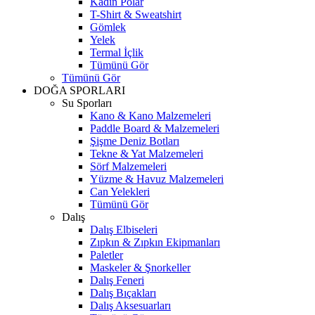
Kadın Polar
T-Shirt & Sweatshirt
Gömlek
Yelek
Termal İçlik
Tümünü Gör
Tümünü Gör
DOĞA SPORLARI
Su Sporları
Kano & Kano Malzemeleri
Paddle Board & Malzemeleri
Şişme Deniz Botları
Tekne & Yat Malzemeleri
Sörf Malzemeleri
Yüzme & Havuz Malzemeleri
Can Yelekleri
Tümünü Gör
Dalış
Dalış Elbiseleri
Zıpkın & Zıpkın Ekipmanları
Paletler
Maskeler & Şnorkeller
Dalış Feneri
Dalış Bıçakları
Dalış Aksesuarları