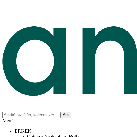
Ara
Menü
ERKEK
Outdoor Ayakkabı & Botlar