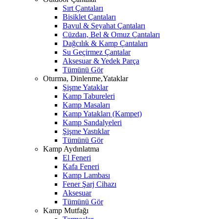
Sırt Çantaları
Bisiklet Çantaları
Bavul & Seyahat Çantaları
Cüzdan, Bel & Omuz Çantaları
Dağcılık & Kamp Çantaları
Su Geçirmez Çantalar
Aksesuar & Yedek Parça
Tümünü Gör
Oturma, Dinlenme,Yataklar
Şişme Yataklar
Kamp Tabureleri
Kamp Masaları
Kamp Yatakları (Kampet)
Kamp Sandalyeleri
Şişme Yastıklar
Tümünü Gör
Kamp Aydınlatma
El Feneri
Kafa Feneri
Kamp Lambası
Fener Şarj Cihazı
Aksesuar
Tümünü Gör
Kamp Mutfağı