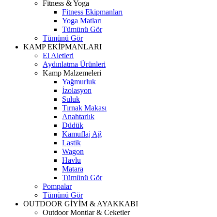
Fitness & Yoga
Fitness Ekipmanları
Yoga Matları
Tümünü Gör
Tümünü Gör
KAMP EKİPMANLARI
El Aletleri
Aydınlatma Ürünleri
Kamp Malzemeleri
Yağmurluk
İzolasyon
Suluk
Tırnak Makası
Anahtarlık
Düdük
Kamuflaj Ağ
Lastik
Wagon
Havlu
Matara
Tümünü Gör
Pompalar
Tümünü Gör
OUTDOOR GİYİM & AYAKKABI
Outdoor Montlar & Ceketler