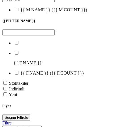
{{ M.NAME }}
({{ M.COUNT }})
{{ FILTER.NAME }}
{{ F.NAME }}
{{ F.NAME }}
({{ F.COUNT }})
Stoktakiler
İndirimli
Yeni
Fiyat
Seçimi Filtrele
Filtre