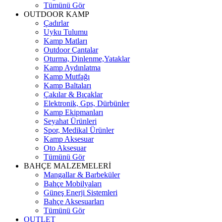
Tümünü Gör
OUTDOOR KAMP
Çadırlar
Uyku Tulumu
Kamp Matları
Outdoor Çantalar
Oturma, Dinlenme,Yataklar
Kamp Aydınlatma
Kamp Mutfağı
Kamp Baltaları
Çakılar & Bıçaklar
Elektronik, Gps, Dürbünler
Kamp Ekipmanları
Seyahat Ürünleri
Spor, Medikal Ürünler
Kamp Aksesuar
Oto Aksesuar
Tümünü Gör
BAHÇE MALZEMELERİ
Mangallar & Barbeküler
Bahçe Mobilyaları
Güneş Enerji Sistemleri
Bahçe Aksesuarları
Tümünü Gör
OUTLET