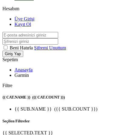
Hesabım
Üye Girişi
Kayıt Ol
Beni Hatırla
Şifremi Unuttum
Giriş Yap
Sepetim
Anasayfa
Garmin
Filtre
{{ CAT.NAME }}
({{ CAT.COUNT }})
{{ SUB.NAME }}
({{ SUB.COUNT }})
Seçilen Filtreler
{{ SELECTED.TEXT }}