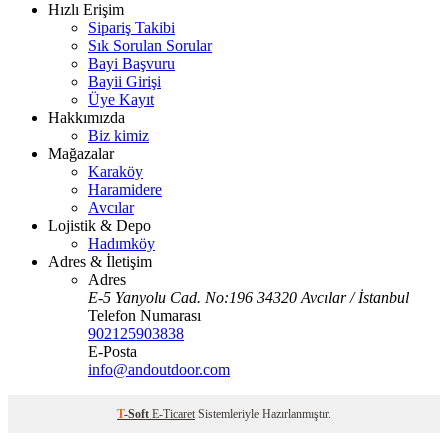
Hızlı Erişim
Sipariş Takibi
Sık Sorulan Sorular
Bayi Başvuru
Bayii Girişi
Üye Kayıt
Hakkımızda
Biz kimiz
Mağazalar
Karaköy
Haramidere
Avcılar
Lojistik & Depo
Hadımköy
Adres & İletişim
Adres
E-5 Yanyolu Cad. No:196 34320 Avcılar / İstanbul
Telefon Numarası
902125903838
E-Posta
info@andoutdoor.com
T
-Soft
E-Ticaret
Sistemleriyle Hazırlanmıştır.