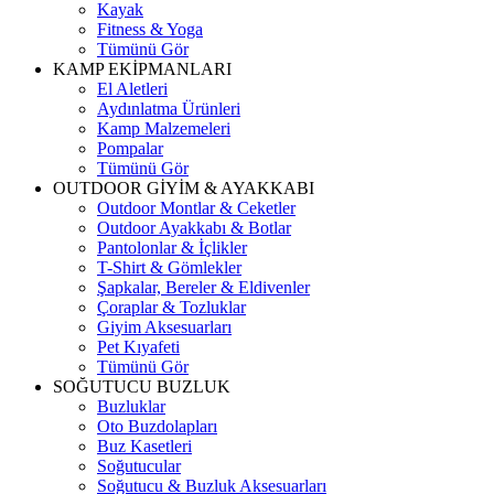
Kayak
Fitness & Yoga
Tümünü Gör
KAMP EKİPMANLARI
El Aletleri
Aydınlatma Ürünleri
Kamp Malzemeleri
Pompalar
Tümünü Gör
OUTDOOR GİYİM & AYAKKABI
Outdoor Montlar & Ceketler
Outdoor Ayakkabı & Botlar
Pantolonlar & İçlikler
T-Shirt & Gömlekler
Şapkalar, Bereler & Eldivenler
Çoraplar & Tozluklar
Giyim Aksesuarları
Pet Kıyafeti
Tümünü Gör
SOĞUTUCU BUZLUK
Buzluklar
Oto Buzdolapları
Buz Kasetleri
Soğutucular
Soğutucu & Buzluk Aksesuarları