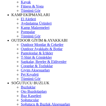
Kayak
Fitness & Yoga
Tümünü Gör
KAMP EKİPMANLARI
El Aletleri
Aydınlatma Ürünleri
Kamp Malzemeleri
Pompalar
Tümünü Gör
OUTDOOR GİYİM & AYAKKABI
Outdoor Montlar & Ceketler
Outdoor Ayakkabı & Botlar
Pantolonlar & İçlikler
T-Shirt & Gömlekler
Şapkalar, Bereler & Eldivenler
Çoraplar & Tozluklar
Giyim Aksesuarları
Pet Kıyafeti
Tümünü Gör
SOĞUTUCU BUZLUK
Buzluklar
Oto Buzdolapları
Buz Kasetleri
Soğutucular
Soğutucu & Buzluk Aksesuarları