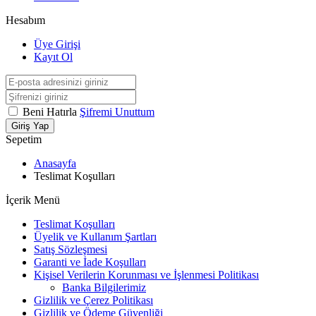
Hesabım
Üye Girişi
Kayıt Ol
Beni Hatırla
Şifremi Unuttum
Giriş Yap
Sepetim
Anasayfa
Teslimat Koşulları
İçerik Menü
Teslimat Koşulları
Üyelik ve Kullanım Şartları
Satış Sözleşmesi
Garanti ve İade Koşulları
Kişisel Verilerin Korunması ve İşlenmesi Politikası
Banka Bilgilerimiz
Gizlilik ve Çerez Politikası
Gizlilik ve Ödeme Güvenliği