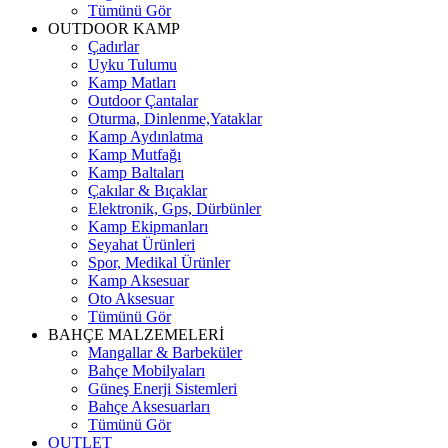
Tümünü Gör
OUTDOOR KAMP
Çadırlar
Uyku Tulumu
Kamp Matları
Outdoor Çantalar
Oturma, Dinlenme,Yataklar
Kamp Aydınlatma
Kamp Mutfağı
Kamp Baltaları
Çakılar & Bıçaklar
Elektronik, Gps, Dürbünler
Kamp Ekipmanları
Seyahat Ürünleri
Spor, Medikal Ürünler
Kamp Aksesuar
Oto Aksesuar
Tümünü Gör
BAHÇE MALZEMELERİ
Mangallar & Barbeküler
Bahçe Mobilyaları
Güneş Enerji Sistemleri
Bahçe Aksesuarları
Tümünü Gör
OUTLET