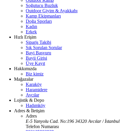
Outdoor Kamp
Soğutucu Buzluk
Outdoor Giyim & Ayakkabı
Kamp Ekipmanları
Doğa Sporları
Kadın
Erkek
Hızlı Erişim
Sipariş Takibi
Sık Sorulan Sorular
Bayi Başvuru
Bayii Girişi
Üye Kayıt
Hakkımızda
Biz kimiz
Mağazalar
Karaköy
Haramidere
Avcılar
Lojistik & Depo
Hadımköy
Adres & İletişim
Adres
E-5 Yanyolu Cad. No:196 34320 Avcılar / İstanbul
Telefon Numarası