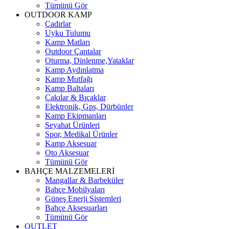
Tümünü Gör
OUTDOOR KAMP
Çadırlar
Uyku Tulumu
Kamp Matları
Outdoor Çantalar
Oturma, Dinlenme,Yataklar
Kamp Aydınlatma
Kamp Mutfağı
Kamp Baltaları
Çakılar & Bıçaklar
Elektronik, Gps, Dürbünler
Kamp Ekipmanları
Seyahat Ürünleri
Spor, Medikal Ürünler
Kamp Aksesuar
Oto Aksesuar
Tümünü Gör
BAHÇE MALZEMELERİ
Mangallar & Barbeküler
Bahçe Mobilyaları
Güneş Enerji Sistemleri
Bahçe Aksesuarları
Tümünü Gör
OUTLET