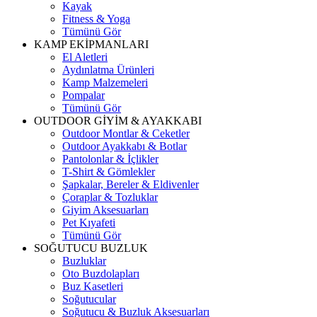
Kayak
Fitness & Yoga
Tümünü Gör
KAMP EKİPMANLARI
El Aletleri
Aydınlatma Ürünleri
Kamp Malzemeleri
Pompalar
Tümünü Gör
OUTDOOR GİYİM & AYAKKABI
Outdoor Montlar & Ceketler
Outdoor Ayakkabı & Botlar
Pantolonlar & İçlikler
T-Shirt & Gömlekler
Şapkalar, Bereler & Eldivenler
Çoraplar & Tozluklar
Giyim Aksesuarları
Pet Kıyafeti
Tümünü Gör
SOĞUTUCU BUZLUK
Buzluklar
Oto Buzdolapları
Buz Kasetleri
Soğutucular
Soğutucu & Buzluk Aksesuarları