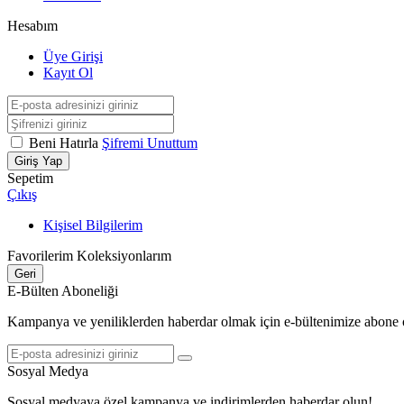
Hesabım
Üye Girişi
Kayıt Ol
Beni Hatırla
Şifremi Unuttum
Giriş Yap
Sepetim
Çıkış
Kişisel Bilgilerim
Favorilerim
Koleksiyonlarım
Geri
E-Bülten Aboneliği
Kampanya ve yeniliklerden haberdar olmak için e-bültenimize abone 
Sosyal Medya
Sosyal medyaya özel kampanya ve indirimlerden haberdar olun!