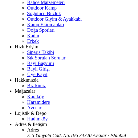
Bahçe Malzemeleri
Outdoor Kamp
Soğutucu Buzluk
Outdoor Giyim & Ayakkabı
Kamp Ekipmanları
Doğa Sporları
Kadın
Erkek
Hızlı Erişim
Sipariş Takibi
Sık Sorulan Sorular
Bayi Başvuru
Bayii Girişi
Üye Kayıt
Hakkımızda
Biz kimiz
Mağazalar
Karaköy
Haramidere
Avcılar
Lojistik & Depo
Hadımköy
Adres & İletişim
Adres
E-5 Yanyolu Cad. No:196 34320 Avcılar / İstanbul