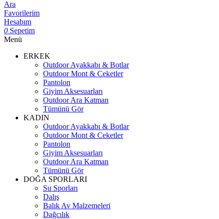
Ara
Favorilerim
Hesabım
0
Sepetim
Menü
ERKEK
Outdoor Ayakkabı & Botlar
Outdoor Mont & Ceketler
Pantolon
Giyim Aksesuarları
Outdoor Ara Katman
Tümünü Gör
KADIN
Outdoor Ayakkabı & Botlar
Outdoor Mont & Ceketler
Pantolon
Giyim Aksesuarları
Outdoor Ara Katman
Tümünü Gör
DOĞA SPORLARI
Su Sporları
Dalış
Balık Av Malzemeleri
Dağcılık