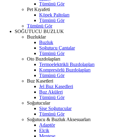
Tümünü Gör
Pet Kıyafeti
Köpek Paltoları
Tümünü Gör
Tümünü Gör
SOĞUTUCU BUZLUK
Buzluklar
Buzluk
Soğutucu Çantalar
Tümünü Gör
Oto Buzdolapları
Termoelektrikli Buzdolapları
Kompresörlü Buzdolapları
Tümünü Gör
Buz Kasetleri
Jel Buz Kasedleri
Buz Aküleri
Tümünü Gör
Soğutucular
Şişe Soğutucular
Tümünü Gör
Soğutucu & Buzluk Aksesuarları
Adaptör
Elcik
Menteşe