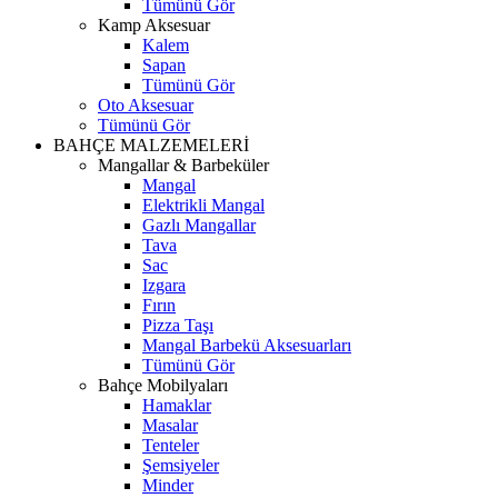
Tümünü Gör
Kamp Aksesuar
Kalem
Sapan
Tümünü Gör
Oto Aksesuar
Tümünü Gör
BAHÇE MALZEMELERİ
Mangallar & Barbeküler
Mangal
Elektrikli Mangal
Gazlı Mangallar
Tava
Sac
Izgara
Fırın
Pizza Taşı
Mangal Barbekü Aksesuarları
Tümünü Gör
Bahçe Mobilyaları
Hamaklar
Masalar
Tenteler
Şemsiyeler
Minder