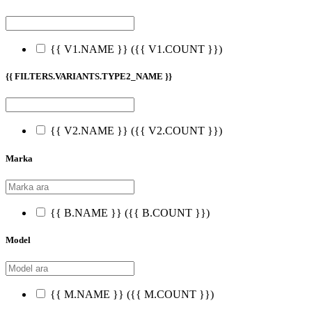
{{ V1.NAME }}
({{ V1.COUNT }})
{{ FILTERS.VARIANTS.TYPE2_NAME }}
{{ V2.NAME }}
({{ V2.COUNT }})
Marka
{{ B.NAME }}
({{ B.COUNT }})
Model
{{ M.NAME }}
({{ M.COUNT }})