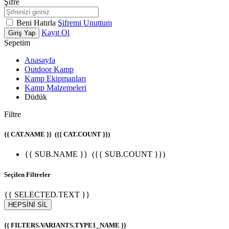
Şifre
Beni Hatırla
Şifremi Unuttum
Kayıt Ol
Giriş Yap
Sepetim
Anasayfa
Outdoor Kamp
Kamp Ekipmanları
Kamp Malzemeleri
Düdük
Filtre
{{ CAT.NAME }}
({{ CAT.COUNT }})
{{ SUB.NAME }}
({{ SUB.COUNT }})
Seçilen Filtreler
{{ SELECTED.TEXT }}
HEPSİNİ SİL
{{ FILTERS.VARIANTS.TYPE1_NAME }}