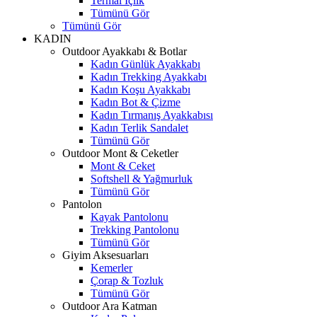
Termal İçlik
Tümünü Gör
Tümünü Gör
KADIN
Outdoor Ayakkabı & Botlar
Kadın Günlük Ayakkabı
Kadın Trekking Ayakkabı
Kadın Koşu Ayakkabı
Kadın Bot & Çizme
Kadın Tırmanış Ayakkabısı
Kadın Terlik Sandalet
Tümünü Gör
Outdoor Mont & Ceketler
Mont & Ceket
Softshell & Yağmurluk
Tümünü Gör
Pantolon
Kayak Pantolonu
Trekking Pantolonu
Tümünü Gör
Giyim Aksesuarları
Kemerler
Çorap & Tozluk
Tümünü Gör
Outdoor Ara Katman