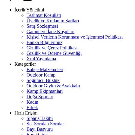
İçerik Yönetimi
Teslimat Koşulları
Üyelik ve Kullanım Şartları
Satış Sözleşmesi
Garanti ve İade Koşulları
Kişisel Verilerin Korunması ve İşlenmesi Politikası
Banka Bilgilerimiz
Gizlilik ve Çerez Politikası
Gizlilik ve Ödeme Güvenliği
Xml Yayınlama
Kategoriler
Bahçe Malzemeleri
Outdoor Kamp
Soğutucu Buzluk
Outdoor Giyim & Ayakkabı
Kamp Ekipmanları
Doğa Sporları
Kadın
Erkek
Hızlı Erişim
Sipariş Takibi
Sık Sorulan Sorular
Bayi Başvuru
Bayii Girişi