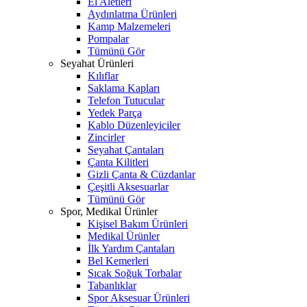
El Aletleri
Aydınlatma Ürünleri
Kamp Malzemeleri
Pompalar
Tümünü Gör
Seyahat Ürünleri
Kılıflar
Saklama Kapları
Telefon Tutucular
Yedek Parça
Kablo Düzenleyiciler
Zincirler
Seyahat Çantaları
Çanta Kilitleri
Gizli Çanta & Cüzdanlar
Çeşitli Aksesuarlar
Tümünü Gör
Spor, Medikal Ürünler
Kişisel Bakım Ürünleri
Medikal Ürünler
İlk Yardım Çantaları
Bel Kemerleri
Sıcak Soğuk Torbalar
Tabanlıklar
Spor Aksesuar Ürünleri