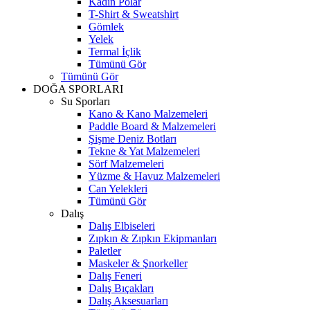
Kadın Polar
T-Shirt & Sweatshirt
Gömlek
Yelek
Termal İçlik
Tümünü Gör
Tümünü Gör
DOĞA SPORLARI
Su Sporları
Kano & Kano Malzemeleri
Paddle Board & Malzemeleri
Şişme Deniz Botları
Tekne & Yat Malzemeleri
Sörf Malzemeleri
Yüzme & Havuz Malzemeleri
Can Yelekleri
Tümünü Gör
Dalış
Dalış Elbiseleri
Zıpkın & Zıpkın Ekipmanları
Paletler
Maskeler & Şnorkeller
Dalış Feneri
Dalış Bıçakları
Dalış Aksesuarları