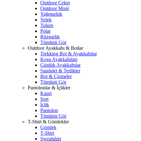
Outdoor Ceket
Outdoor Mont
Yağmurluk
Yelek
Tulum
Polar
Rüzgarlık
Tümünü Gör
Outdoor Ayakkabı & Botlar
Trekking Bot & Ayakkabılar
Koşu Ayakkabıları
Günlük Ayakkabılar
Sandalet & Terlikler
Bot & Çizmeler
Tümünü Gör
Pantolonlar & İçlikler
Kapri
Şort
İçlik
Pantolon
Tümünü Gör
T-Shirt & Gömlekler
Gömlek
T-Shirt
Sweatshirt