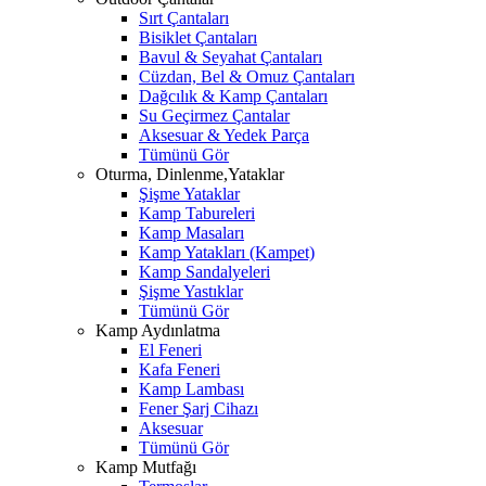
Sırt Çantaları
Bisiklet Çantaları
Bavul & Seyahat Çantaları
Cüzdan, Bel & Omuz Çantaları
Dağcılık & Kamp Çantaları
Su Geçirmez Çantalar
Aksesuar & Yedek Parça
Tümünü Gör
Oturma, Dinlenme,Yataklar
Şişme Yataklar
Kamp Tabureleri
Kamp Masaları
Kamp Yatakları (Kampet)
Kamp Sandalyeleri
Şişme Yastıklar
Tümünü Gör
Kamp Aydınlatma
El Feneri
Kafa Feneri
Kamp Lambası
Fener Şarj Cihazı
Aksesuar
Tümünü Gör
Kamp Mutfağı