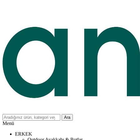
Ara
Menü
ERKEK
Outdoor Ayakkabı & Botlar