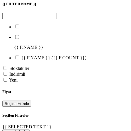
{{ FILTER.NAME }}
{{ F.NAME }}
{{ F.NAME }}
({{ F.COUNT }})
Stoktakiler
İndirimli
Yeni
Fiyat
Seçimi Filtrele
Seçilen Filtreler
{{ SELECTED.TEXT }}