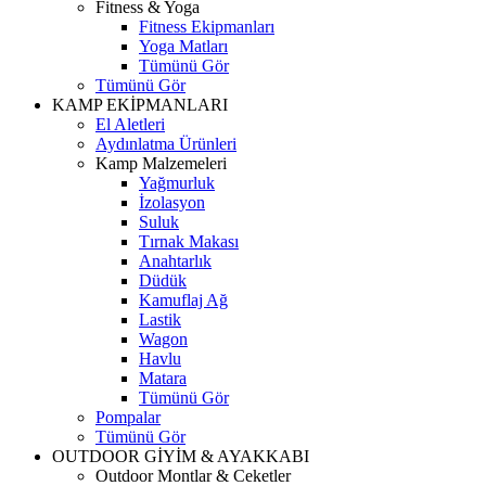
Fitness & Yoga
Fitness Ekipmanları
Yoga Matları
Tümünü Gör
Tümünü Gör
KAMP EKİPMANLARI
El Aletleri
Aydınlatma Ürünleri
Kamp Malzemeleri
Yağmurluk
İzolasyon
Suluk
Tırnak Makası
Anahtarlık
Düdük
Kamuflaj Ağ
Lastik
Wagon
Havlu
Matara
Tümünü Gör
Pompalar
Tümünü Gör
OUTDOOR GİYİM & AYAKKABI
Outdoor Montlar & Ceketler