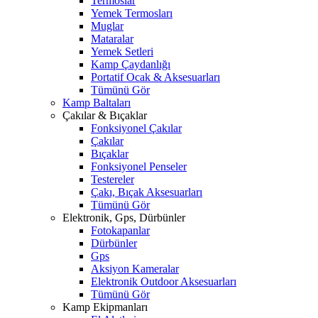
Termoslar
Yemek Termosları
Muglar
Mataralar
Yemek Setleri
Kamp Çaydanlığı
Portatif Ocak & Aksesuarları
Tümünü Gör
Kamp Baltaları
Çakılar & Bıçaklar
Fonksiyonel Çakılar
Çakılar
Bıçaklar
Fonksiyonel Penseler
Testereler
Çakı, Bıçak Aksesuarları
Tümünü Gör
Elektronik, Gps, Dürbünler
Fotokapanlar
Dürbünler
Gps
Aksiyon Kameralar
Elektronik Outdoor Aksesuarları
Tümünü Gör
Kamp Ekipmanları