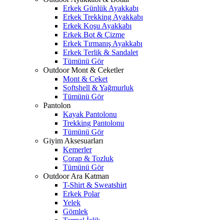
Erkek Günlük Ayakkabı
Erkek Trekking Ayakkabı
Erkek Koşu Ayakkabı
Erkek Bot & Çizme
Erkek Tırmanış Ayakkabı
Erkek Terlik & Sandalet
Tümünü Gör
Outdoor Mont & Ceketler
Mont & Ceket
Softshell & Yağmurluk
Tümünü Gör
Pantolon
Kayak Pantolonu
Trekking Pantolonu
Tümünü Gör
Giyim Aksesuarları
Kemerler
Çorap & Tozluk
Tümünü Gör
Outdoor Ara Katman
T-Shirt & Sweatshirt
Erkek Polar
Yelek
Gömlek