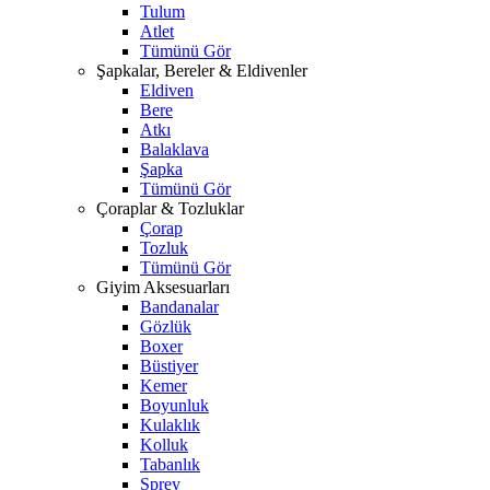
Tulum
Atlet
Tümünü Gör
Şapkalar, Bereler & Eldivenler
Eldiven
Bere
Atkı
Balaklava
Şapka
Tümünü Gör
Çoraplar & Tozluklar
Çorap
Tozluk
Tümünü Gör
Giyim Aksesuarları
Bandanalar
Gözlük
Boxer
Büstiyer
Kemer
Boyunluk
Kulaklık
Kolluk
Tabanlık
Sprey