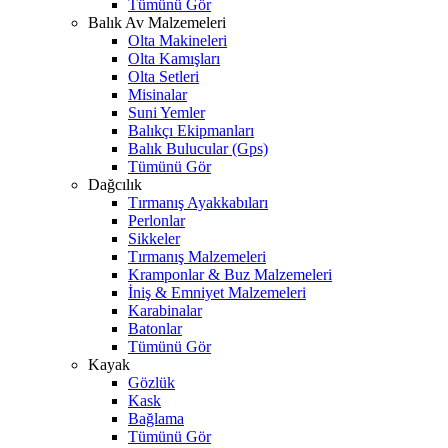
Tümünü Gör
Balık Av Malzemeleri
Olta Makineleri
Olta Kamışları
Olta Setleri
Misinalar
Suni Yemler
Balıkçı Ekipmanları
Balık Bulucular (Gps)
Tümünü Gör
Dağcılık
Tırmanış Ayakkabıları
Perlonlar
Sikkeler
Tırmanış Malzemeleri
Kramponlar & Buz Malzemeleri
İniş & Emniyet Malzemeleri
Karabinalar
Batonlar
Tümünü Gör
Kayak
Gözlük
Kask
Bağlama
Tümünü Gör