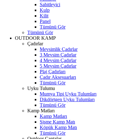
Sabitleyici
Kulp
Kilit
Panel
Tümünü Gör
Tümünü Gör
OUTDOOR KAMP
Çadırlar
Mevsimlik Çadırlar
3 Mevsim Çadırlar
4 Mevsim Çadırlar
5 Mevsim Çadırlar
Plaj Çadırları
Çadır Aksesuarları
Tümünü Gör
Uyku Tulumu
Mumya Tipi Uyku Tulumları
Dikdörtgen Uyku Tulumları
Tümünü Gör
Kamp Matları
Kamp Matları
Şişme Kamp Matı
Köpük Kamp Matı
Tümünü Gör
Outdoor Çantalar