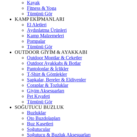
Kayak
Fitness & Yoga
Tümünü Gör
KAMP EKİPMANLARI
El Aletleri
Aydınlatma Ürünleri
Kamp Malzemeleri
Pompalar
Tümünü Gör
OUTDOOR GİYİM & AYAKKABI
Outdoor Montlar & Ceketler
Outdoor Ayakkabı & Botlar
Pantolonlar & İçlikler
T-Shirt & Gömlekler
Şapkalar, Bereler & Eldivenler
Çoraplar & Tozluklar
Giyim Aksesuarları
Pet Kıyafeti
Tümünü Gör
SOĞUTUCU BUZLUK
Buzluklar
Oto Buzdolapları
Buz Kasetleri
Soğutucular
Soğutucu & Buzluk Aksesuarları