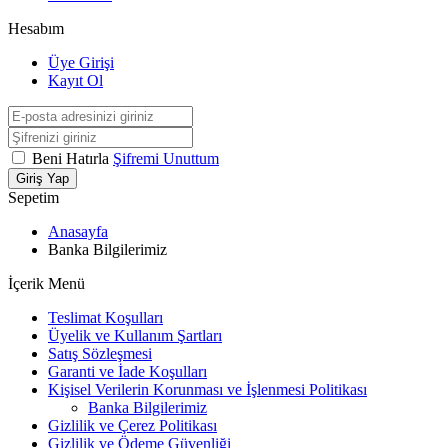
Hesabım
Üye Girişi
Kayıt Ol
Beni Hatırla
Şifremi Unuttum
Giriş Yap
Sepetim
Anasayfa
Banka Bilgilerimiz
İçerik Menü
Teslimat Koşulları
Üyelik ve Kullanım Şartları
Satış Sözleşmesi
Garanti ve İade Koşulları
Kişisel Verilerin Korunması ve İşlenmesi Politikası
Banka Bilgilerimiz
Gizlilik ve Çerez Politikası
Gizlilik ve Ödeme Güvenliği