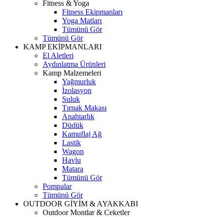
Fitness & Yoga
Fitness Ekipmanları
Yoga Matları
Tümünü Gör
Tümünü Gör
KAMP EKİPMANLARI
El Aletleri
Aydınlatma Ürünleri
Kamp Malzemeleri
Yağmurluk
İzolasyon
Suluk
Tırnak Makası
Anahtarlık
Düdük
Kamuflaj Ağ
Lastik
Wagon
Havlu
Matara
Tümünü Gör
Pompalar
Tümünü Gör
OUTDOOR GİYİM & AYAKKABI
Outdoor Montlar & Ceketler