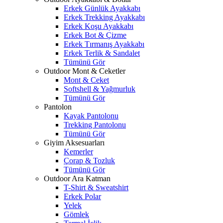
Erkek Günlük Ayakkabı
Erkek Trekking Ayakkabı
Erkek Koşu Ayakkabı
Erkek Bot & Çizme
Erkek Tırmanış Ayakkabı
Erkek Terlik & Sandalet
Tümünü Gör
Outdoor Mont & Ceketler
Mont & Ceket
Softshell & Yağmurluk
Tümünü Gör
Pantolon
Kayak Pantolonu
Trekking Pantolonu
Tümünü Gör
Giyim Aksesuarları
Kemerler
Çorap & Tozluk
Tümünü Gör
Outdoor Ara Katman
T-Shirt & Sweatshirt
Erkek Polar
Yelek
Gömlek