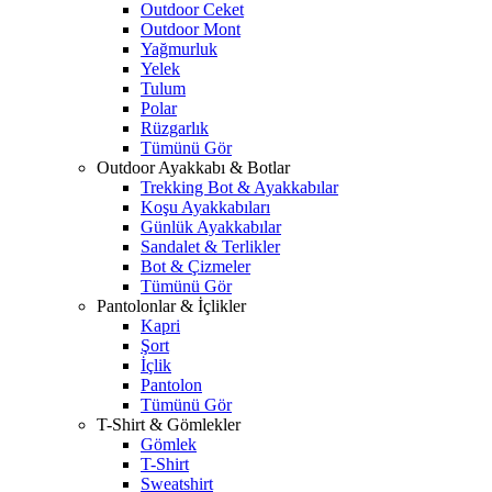
Outdoor Ceket
Outdoor Mont
Yağmurluk
Yelek
Tulum
Polar
Rüzgarlık
Tümünü Gör
Outdoor Ayakkabı & Botlar
Trekking Bot & Ayakkabılar
Koşu Ayakkabıları
Günlük Ayakkabılar
Sandalet & Terlikler
Bot & Çizmeler
Tümünü Gör
Pantolonlar & İçlikler
Kapri
Şort
İçlik
Pantolon
Tümünü Gör
T-Shirt & Gömlekler
Gömlek
T-Shirt
Sweatshirt