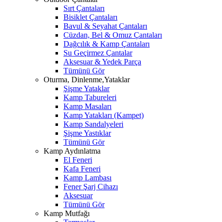
Sırt Çantaları
Bisiklet Çantaları
Bavul & Seyahat Çantaları
Cüzdan, Bel & Omuz Çantaları
Dağcılık & Kamp Çantaları
Su Geçirmez Çantalar
Aksesuar & Yedek Parça
Tümünü Gör
Oturma, Dinlenme,Yataklar
Şişme Yataklar
Kamp Tabureleri
Kamp Masaları
Kamp Yatakları (Kampet)
Kamp Sandalyeleri
Şişme Yastıklar
Tümünü Gör
Kamp Aydınlatma
El Feneri
Kafa Feneri
Kamp Lambası
Fener Şarj Cihazı
Aksesuar
Tümünü Gör
Kamp Mutfağı