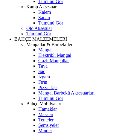
Tümünü Gör
Kamp Aksesuar
Kalem
Sapan
Tümünü Gör
Oto Aksesuar
Tümünü Gör
BAHÇE MALZEMELERİ
Mangallar & Barbeküler
Mangal
Elektrikli Mangal
Gazlı Mangallar
Tava
Sac
Izgara
Fırın
Pizza Taşı
Mangal Barbekü Aksesuarları
Tümünü Gör
Bahçe Mobilyaları
Hamaklar
Masalar
Tenteler
Şemsiyeler
Minder