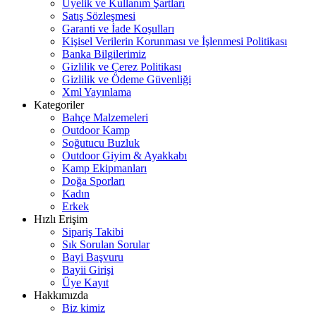
Üyelik ve Kullanım Şartları
Satış Sözleşmesi
Garanti ve İade Koşulları
Kişisel Verilerin Korunması ve İşlenmesi Politikası
Banka Bilgilerimiz
Gizlilik ve Çerez Politikası
Gizlilik ve Ödeme Güvenliği
Xml Yayınlama
Kategoriler
Bahçe Malzemeleri
Outdoor Kamp
Soğutucu Buzluk
Outdoor Giyim & Ayakkabı
Kamp Ekipmanları
Doğa Sporları
Kadın
Erkek
Hızlı Erişim
Sipariş Takibi
Sık Sorulan Sorular
Bayi Başvuru
Bayii Girişi
Üye Kayıt
Hakkımızda
Biz kimiz