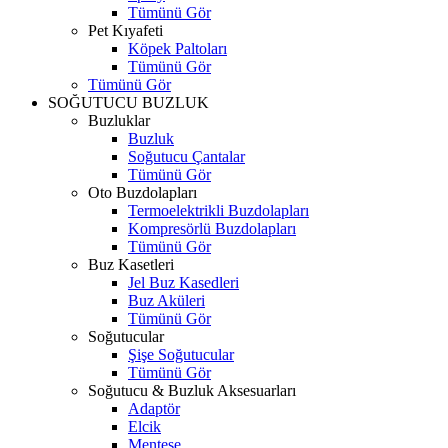
Tümünü Gör
Pet Kıyafeti
Köpek Paltoları
Tümünü Gör
Tümünü Gör
SOĞUTUCU BUZLUK
Buzluklar
Buzluk
Soğutucu Çantalar
Tümünü Gör
Oto Buzdolapları
Termoelektrikli Buzdolapları
Kompresörlü Buzdolapları
Tümünü Gör
Buz Kasetleri
Jel Buz Kasedleri
Buz Aküleri
Tümünü Gör
Soğutucular
Şişe Soğutucular
Tümünü Gör
Soğutucu & Buzluk Aksesuarları
Adaptör
Elcik
Menteşe