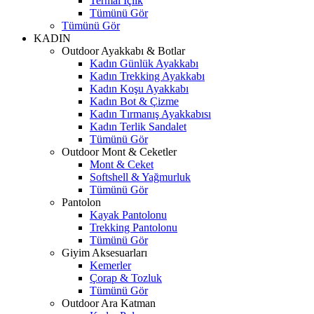
Termal İçlik
Tümünü Gör
Tümünü Gör
KADIN
Outdoor Ayakkabı & Botlar
Kadın Günlük Ayakkabı
Kadın Trekking Ayakkabı
Kadın Koşu Ayakkabı
Kadın Bot & Çizme
Kadın Tırmanış Ayakkabısı
Kadın Terlik Sandalet
Tümünü Gör
Outdoor Mont & Ceketler
Mont & Ceket
Softshell & Yağmurluk
Tümünü Gör
Pantolon
Kayak Pantolonu
Trekking Pantolonu
Tümünü Gör
Giyim Aksesuarları
Kemerler
Çorap & Tozluk
Tümünü Gör
Outdoor Ara Katman