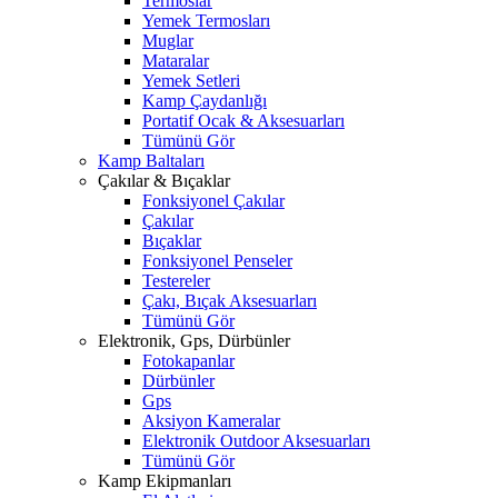
Termoslar
Yemek Termosları
Muglar
Mataralar
Yemek Setleri
Kamp Çaydanlığı
Portatif Ocak & Aksesuarları
Tümünü Gör
Kamp Baltaları
Çakılar & Bıçaklar
Fonksiyonel Çakılar
Çakılar
Bıçaklar
Fonksiyonel Penseler
Testereler
Çakı, Bıçak Aksesuarları
Tümünü Gör
Elektronik, Gps, Dürbünler
Fotokapanlar
Dürbünler
Gps
Aksiyon Kameralar
Elektronik Outdoor Aksesuarları
Tümünü Gör
Kamp Ekipmanları