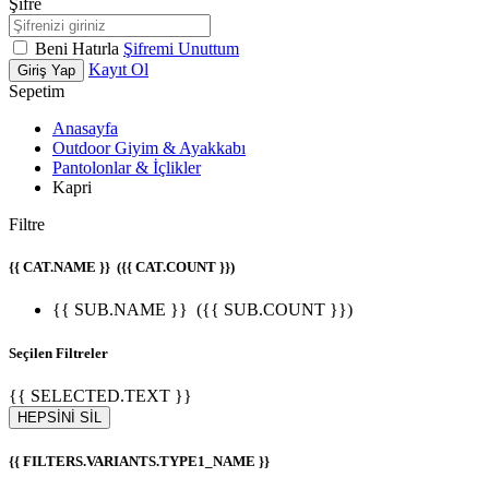
Şifre
Beni Hatırla
Şifremi Unuttum
Kayıt Ol
Giriş Yap
Sepetim
Anasayfa
Outdoor Giyim & Ayakkabı
Pantolonlar & İçlikler
Kapri
Filtre
{{ CAT.NAME }}
({{ CAT.COUNT }})
{{ SUB.NAME }}
({{ SUB.COUNT }})
Seçilen Filtreler
{{ SELECTED.TEXT }}
HEPSİNİ SİL
{{ FILTERS.VARIANTS.TYPE1_NAME }}