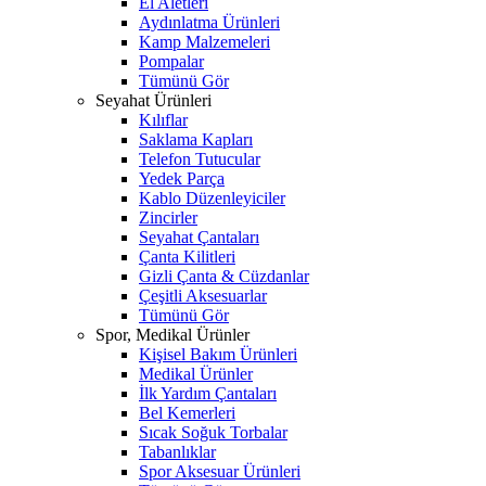
El Aletleri
Aydınlatma Ürünleri
Kamp Malzemeleri
Pompalar
Tümünü Gör
Seyahat Ürünleri
Kılıflar
Saklama Kapları
Telefon Tutucular
Yedek Parça
Kablo Düzenleyiciler
Zincirler
Seyahat Çantaları
Çanta Kilitleri
Gizli Çanta & Cüzdanlar
Çeşitli Aksesuarlar
Tümünü Gör
Spor, Medikal Ürünler
Kişisel Bakım Ürünleri
Medikal Ürünler
İlk Yardım Çantaları
Bel Kemerleri
Sıcak Soğuk Torbalar
Tabanlıklar
Spor Aksesuar Ürünleri