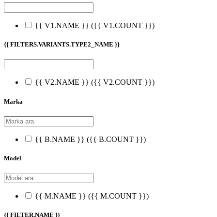
{{ V1.NAME }}
({{ V1.COUNT }})
{{ FILTERS.VARIANTS.TYPE2_NAME }}
{{ V2.NAME }}
({{ V2.COUNT }})
Marka
{{ B.NAME }}
({{ B.COUNT }})
Model
{{ M.NAME }}
({{ M.COUNT }})
{{ FILTER.NAME }}