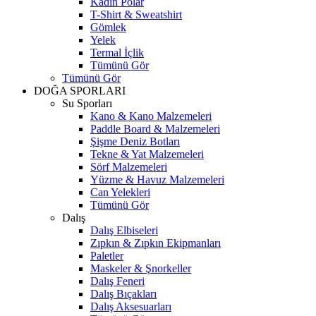
Kadın Polar
T-Shirt & Sweatshirt
Gömlek
Yelek
Termal İçlik
Tümünü Gör
Tümünü Gör
DOĞA SPORLARI
Su Sporları
Kano & Kano Malzemeleri
Paddle Board & Malzemeleri
Şişme Deniz Botları
Tekne & Yat Malzemeleri
Sörf Malzemeleri
Yüzme & Havuz Malzemeleri
Can Yelekleri
Tümünü Gör
Dalış
Dalış Elbiseleri
Zıpkın & Zıpkın Ekipmanları
Paletler
Maskeler & Şnorkeller
Dalış Feneri
Dalış Bıçakları
Dalış Aksesuarları