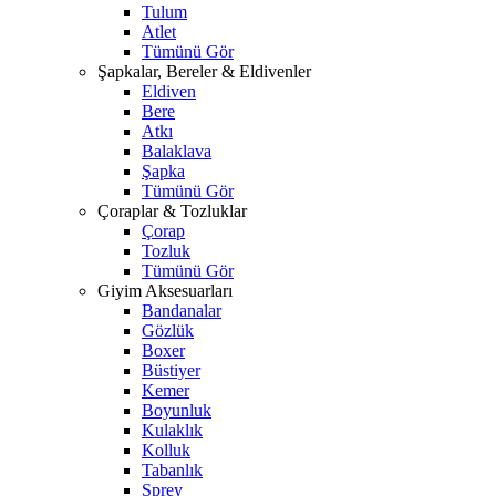
Tulum
Atlet
Tümünü Gör
Şapkalar, Bereler & Eldivenler
Eldiven
Bere
Atkı
Balaklava
Şapka
Tümünü Gör
Çoraplar & Tozluklar
Çorap
Tozluk
Tümünü Gör
Giyim Aksesuarları
Bandanalar
Gözlük
Boxer
Büstiyer
Kemer
Boyunluk
Kulaklık
Kolluk
Tabanlık
Sprey