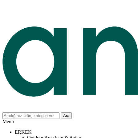
Ara
Menü
ERKEK
Outdoor Ayakkabı & Botlar