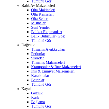
Tümünü Gör
Balık Av Malzemeleri
Olta Makineleri
Olta Kamışları
Olta Setleri
Misinalar
Suni Yemler
Balıkçı Ekipmanları
Balık Bulucular (Gps)
Tümünü Gör
Dağcılık
Tırmanış Ayakkabıları
Perlonlar
Sikkeler
Tırmanış Malzemeleri
Kramponlar & Buz Malzemeleri
İniş & Emniyet Malzemeleri
Karabinalar
Batonlar
Tümünü Gör
Kayak
Gözlük
Kask
Bağlama
Tümünü Gör