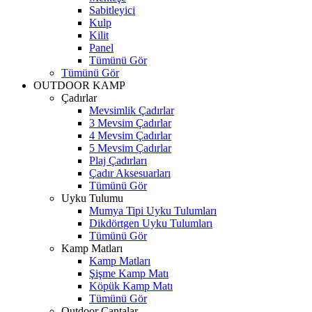
Sabitleyici
Kulp
Kilit
Panel
Tümünü Gör
Tümünü Gör
OUTDOOR KAMP
Çadırlar
Mevsimlik Çadırlar
3 Mevsim Çadırlar
4 Mevsim Çadırlar
5 Mevsim Çadırlar
Plaj Çadırları
Çadır Aksesuarları
Tümünü Gör
Uyku Tulumu
Mumya Tipi Uyku Tulumları
Dikdörtgen Uyku Tulumları
Tümünü Gör
Kamp Matları
Kamp Matları
Şişme Kamp Matı
Köpük Kamp Matı
Tümünü Gör
Outdoor Çantalar