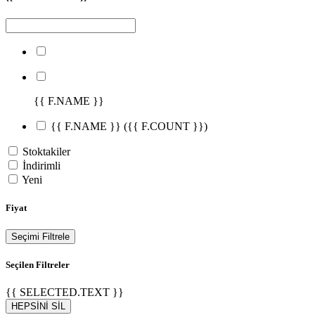
{{ F.NAME }}
{{ F.NAME }}
({{ F.COUNT }})
Stoktakiler
İndirimli
Yeni
Fiyat
Seçimi Filtrele
Seçilen Filtreler
{{ SELECTED.TEXT }}
HEPSİNİ SİL