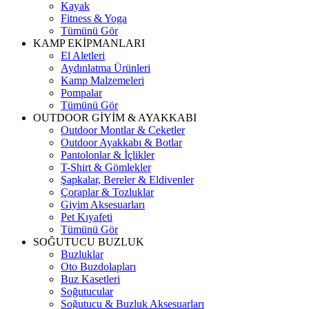
Kayak
Fitness & Yoga
Tümünü Gör
KAMP EKİPMANLARI
El Aletleri
Aydınlatma Ürünleri
Kamp Malzemeleri
Pompalar
Tümünü Gör
OUTDOOR GİYİM & AYAKKABI
Outdoor Montlar & Ceketler
Outdoor Ayakkabı & Botlar
Pantolonlar & İçlikler
T-Shirt & Gömlekler
Şapkalar, Bereler & Eldivenler
Çoraplar & Tozluklar
Giyim Aksesuarları
Pet Kıyafeti
Tümünü Gör
SOĞUTUCU BUZLUK
Buzluklar
Oto Buzdolapları
Buz Kasetleri
Soğutucular
Soğutucu & Buzluk Aksesuarları