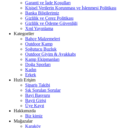
Garanti ve İade Koşulları
Kişisel Verilerin Korunması ve İşlenmesi Politikası
Banka Bilgilerimiz
Gizlilik ve Çerez Politikası
Gizlilik ve Ödeme Güvenliği
Xml Yayınlama
Kategoriler
Bahçe Malzemeleri
Outdoor Kamp
Soğutucu Buzluk
Outdoor Giyim & Ayakkabı
Kamp Ekipmanları
Doğa Sporları
Kadın
Erkek
Hızlı Erişim
Sipariş Takibi
Sık Sorulan Sorular
Bayi Başvuru
Bayii Girişi
Üye Kayıt
Hakkımızda
Biz kimiz
Mağazalar
Karaköy