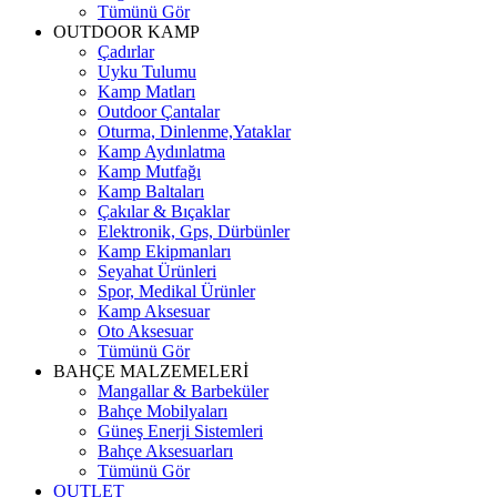
Tümünü Gör
OUTDOOR KAMP
Çadırlar
Uyku Tulumu
Kamp Matları
Outdoor Çantalar
Oturma, Dinlenme,Yataklar
Kamp Aydınlatma
Kamp Mutfağı
Kamp Baltaları
Çakılar & Bıçaklar
Elektronik, Gps, Dürbünler
Kamp Ekipmanları
Seyahat Ürünleri
Spor, Medikal Ürünler
Kamp Aksesuar
Oto Aksesuar
Tümünü Gör
BAHÇE MALZEMELERİ
Mangallar & Barbeküler
Bahçe Mobilyaları
Güneş Enerji Sistemleri
Bahçe Aksesuarları
Tümünü Gör
OUTLET