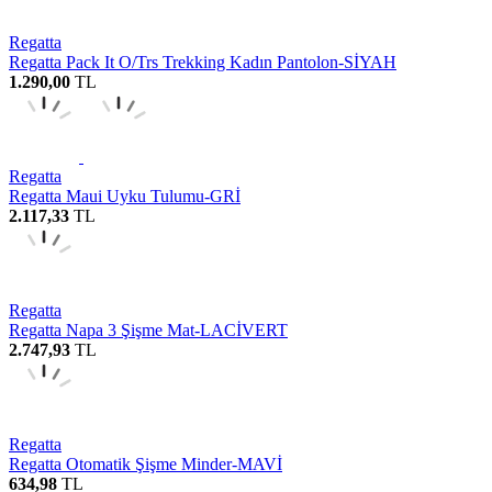
Regatta
Regatta Pack It O/Trs Trekking Kadın Pantolon-SİYAH
1.290,00
TL
Regatta
Regatta Maui Uyku Tulumu-GRİ
2.117,33
TL
Regatta
Regatta Napa 3 Şişme Mat-LACİVERT
2.747,93
TL
Regatta
Regatta Otomatik Şişme Minder-MAVİ
634,98
TL