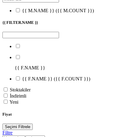
{{ M.NAME }}
({{ M.COUNT }})
{{ FILTER.NAME }}
{{ F.NAME }}
{{ F.NAME }}
({{ F.COUNT }})
Stoktakiler
İndirimli
Yeni
Fiyat
Seçimi Filtrele
Filtre