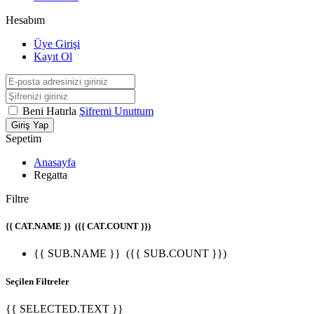
Hesabım
Üye Girişi
Kayıt Ol
Beni Hatırla
Şifremi Unuttum
Giriş Yap
Sepetim
Anasayfa
Regatta
Filtre
{{ CAT.NAME }}
({{ CAT.COUNT }})
{{ SUB.NAME }}
({{ SUB.COUNT }})
Seçilen Filtreler
{{ SELECTED.TEXT }}