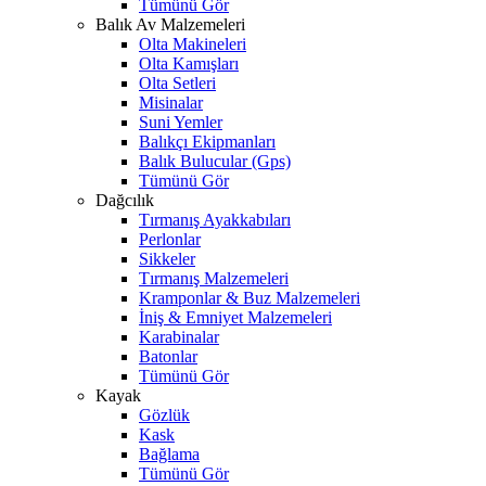
Tümünü Gör
Balık Av Malzemeleri
Olta Makineleri
Olta Kamışları
Olta Setleri
Misinalar
Suni Yemler
Balıkçı Ekipmanları
Balık Bulucular (Gps)
Tümünü Gör
Dağcılık
Tırmanış Ayakkabıları
Perlonlar
Sikkeler
Tırmanış Malzemeleri
Kramponlar & Buz Malzemeleri
İniş & Emniyet Malzemeleri
Karabinalar
Batonlar
Tümünü Gör
Kayak
Gözlük
Kask
Bağlama
Tümünü Gör