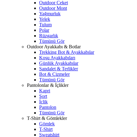
Outdoor Ceket
Outdoor Mont
Yağmurluk
Yelek
Tulum
Polar
Rüzgarlık
Tümünü Gör
Outdoor Ayakkabı & Botlar
Trekking Bot & Ayakkabılar
Koşu Ayakkabıları
Günlük Ayakkabılar
Sandalet & Terlikler
Bot & Çizmeler
Tümünü Gör
Pantolonlar & İçlikler
Kapri
Şort
İçlik
Pantolon
Tümünü Gör
T-Shirt & Gömlekler
Gömlek
T-Shirt
Sweatshirt