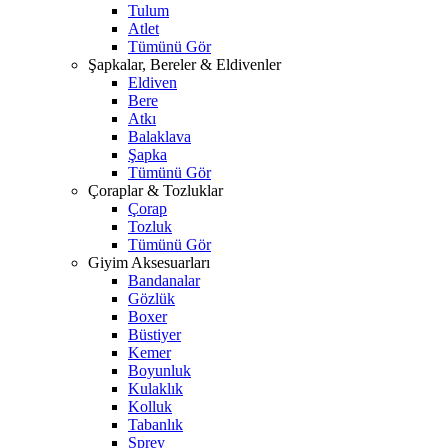
Tulum
Atlet
Tümünü Gör
Şapkalar, Bereler & Eldivenler
Eldiven
Bere
Atkı
Balaklava
Şapka
Tümünü Gör
Çoraplar & Tozluklar
Çorap
Tozluk
Tümünü Gör
Giyim Aksesuarları
Bandanalar
Gözlük
Boxer
Büstiyer
Kemer
Boyunluk
Kulaklık
Kolluk
Tabanlık
Sprey