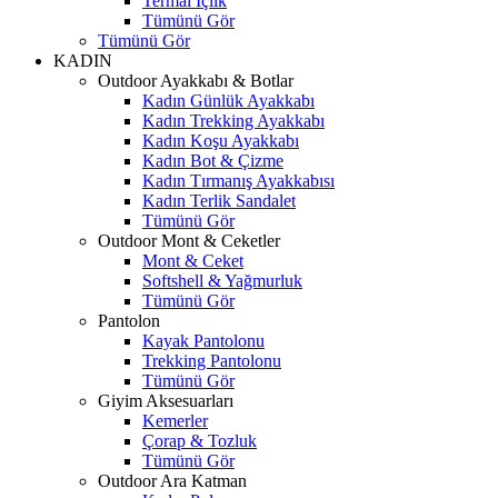
Termal İçlik
Tümünü Gör
Tümünü Gör
KADIN
Outdoor Ayakkabı & Botlar
Kadın Günlük Ayakkabı
Kadın Trekking Ayakkabı
Kadın Koşu Ayakkabı
Kadın Bot & Çizme
Kadın Tırmanış Ayakkabısı
Kadın Terlik Sandalet
Tümünü Gör
Outdoor Mont & Ceketler
Mont & Ceket
Softshell & Yağmurluk
Tümünü Gör
Pantolon
Kayak Pantolonu
Trekking Pantolonu
Tümünü Gör
Giyim Aksesuarları
Kemerler
Çorap & Tozluk
Tümünü Gör
Outdoor Ara Katman