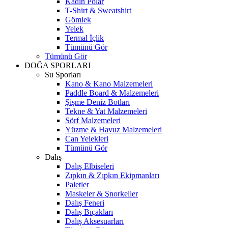
Kadın Polar
T-Shirt & Sweatshirt
Gömlek
Yelek
Termal İçlik
Tümünü Gör
Tümünü Gör
DOĞA SPORLARI
Su Sporları
Kano & Kano Malzemeleri
Paddle Board & Malzemeleri
Şişme Deniz Botları
Tekne & Yat Malzemeleri
Sörf Malzemeleri
Yüzme & Havuz Malzemeleri
Can Yelekleri
Tümünü Gör
Dalış
Dalış Elbiseleri
Zıpkın & Zıpkın Ekipmanları
Paletler
Maskeler & Şnorkeller
Dalış Feneri
Dalış Bıçakları
Dalış Aksesuarları