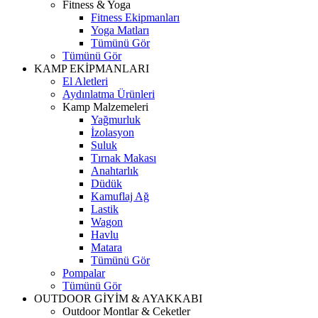
Fitness & Yoga
Fitness Ekipmanları
Yoga Matları
Tümünü Gör
Tümünü Gör
KAMP EKİPMANLARI
El Aletleri
Aydınlatma Ürünleri
Kamp Malzemeleri
Yağmurluk
İzolasyon
Suluk
Tırnak Makası
Anahtarlık
Düdük
Kamuflaj Ağ
Lastik
Wagon
Havlu
Matara
Tümünü Gör
Pompalar
Tümünü Gör
OUTDOOR GİYİM & AYAKKABI
Outdoor Montlar & Ceketler