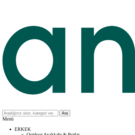
Ara
Menü
ERKEK
Outdoor Ayakkabı & Botlar