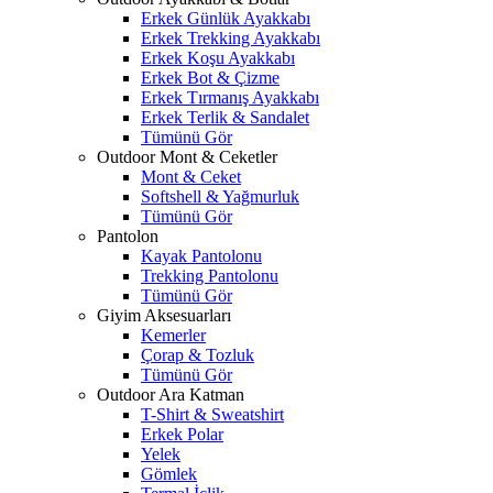
Erkek Günlük Ayakkabı
Erkek Trekking Ayakkabı
Erkek Koşu Ayakkabı
Erkek Bot & Çizme
Erkek Tırmanış Ayakkabı
Erkek Terlik & Sandalet
Tümünü Gör
Outdoor Mont & Ceketler
Mont & Ceket
Softshell & Yağmurluk
Tümünü Gör
Pantolon
Kayak Pantolonu
Trekking Pantolonu
Tümünü Gör
Giyim Aksesuarları
Kemerler
Çorap & Tozluk
Tümünü Gör
Outdoor Ara Katman
T-Shirt & Sweatshirt
Erkek Polar
Yelek
Gömlek