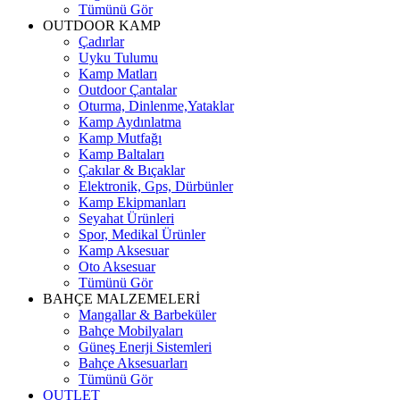
Tümünü Gör
OUTDOOR KAMP
Çadırlar
Uyku Tulumu
Kamp Matları
Outdoor Çantalar
Oturma, Dinlenme,Yataklar
Kamp Aydınlatma
Kamp Mutfağı
Kamp Baltaları
Çakılar & Bıçaklar
Elektronik, Gps, Dürbünler
Kamp Ekipmanları
Seyahat Ürünleri
Spor, Medikal Ürünler
Kamp Aksesuar
Oto Aksesuar
Tümünü Gör
BAHÇE MALZEMELERİ
Mangallar & Barbeküler
Bahçe Mobilyaları
Güneş Enerji Sistemleri
Bahçe Aksesuarları
Tümünü Gör
OUTLET