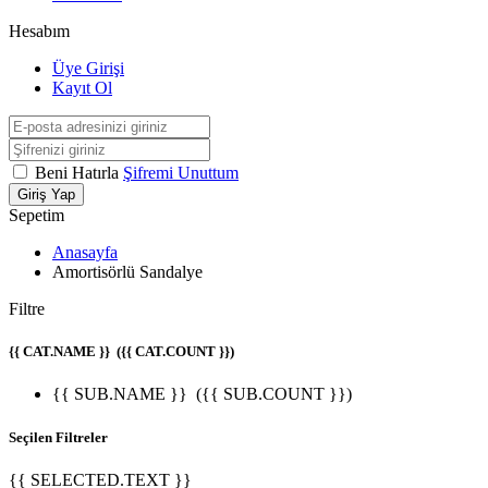
Hesabım
Üye Girişi
Kayıt Ol
Beni Hatırla
Şifremi Unuttum
Giriş Yap
Sepetim
Anasayfa
Amortisörlü Sandalye
Filtre
{{ CAT.NAME }}
({{ CAT.COUNT }})
{{ SUB.NAME }}
({{ SUB.COUNT }})
Seçilen Filtreler
{{ SELECTED.TEXT }}