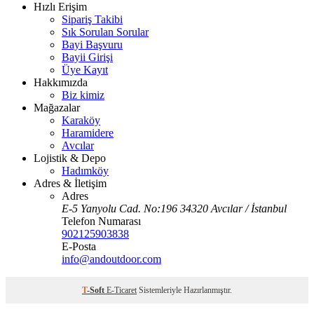
Hızlı Erişim
Sipariş Takibi
Sık Sorulan Sorular
Bayi Başvuru
Bayii Girişi
Üye Kayıt
Hakkımızda
Biz kimiz
Mağazalar
Karaköy
Haramidere
Avcılar
Lojistik & Depo
Hadımköy
Adres & İletişim
Adres
E-5 Yanyolu Cad. No:196 34320 Avcılar / İstanbul
Telefon Numarası
902125903838
E-Posta
info@andoutdoor.com
T
-Soft
E-Ticaret
Sistemleriyle Hazırlanmıştır.