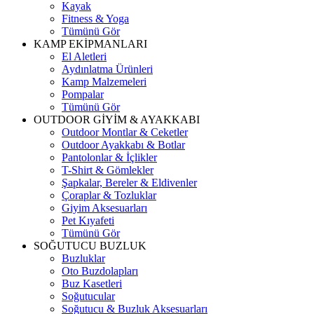
Kayak
Fitness & Yoga
Tümünü Gör
KAMP EKİPMANLARI
El Aletleri
Aydınlatma Ürünleri
Kamp Malzemeleri
Pompalar
Tümünü Gör
OUTDOOR GİYİM & AYAKKABI
Outdoor Montlar & Ceketler
Outdoor Ayakkabı & Botlar
Pantolonlar & İçlikler
T-Shirt & Gömlekler
Şapkalar, Bereler & Eldivenler
Çoraplar & Tozluklar
Giyim Aksesuarları
Pet Kıyafeti
Tümünü Gör
SOĞUTUCU BUZLUK
Buzluklar
Oto Buzdolapları
Buz Kasetleri
Soğutucular
Soğutucu & Buzluk Aksesuarları