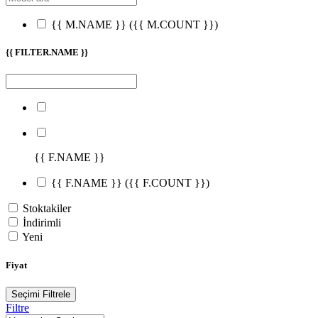
{{ M.NAME }}
({{ M.COUNT }})
{{ FILTER.NAME }}
{{ F.NAME }}
{{ F.NAME }}
({{ F.COUNT }})
Stoktakiler
İndirimli
Yeni
Fiyat
Seçimi Filtrele
Filtre