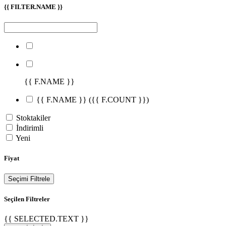
{{ FILTER.NAME }}
{{ F.NAME }}
{{ F.NAME }}
({{ F.COUNT }})
Stoktakiler
İndirimli
Yeni
Fiyat
Seçimi Filtrele
Seçilen Filtreler
{{ SELECTED.TEXT }}