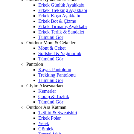
Erkek Günlük Ayakkabı
Erkek Trekking Ayakkabı
Erkek Koşu Ayakkabı
Erkek Bot & Çizme
Erkek Tırmanış Ayakkabı
Erkek Terlik & Sandalet
Tümünü Gör
Outdoor Mont & Ceketler
Mont & Ceket
Softshell & Yağmurluk
Tümünü Gör
Pantolon
Kayak Pantolonu
Trekking Pantolonu
Tümünü Gör
Giyim Aksesuarları
Kemerler
Çorap & Tozluk
Tümünü Gör
Outdoor Ara Katman
T-Shirt & Sweatshirt
Erkek Polar
Yelek
Gömlek