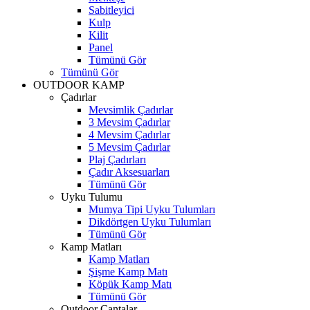
Sabitleyici
Kulp
Kilit
Panel
Tümünü Gör
Tümünü Gör
OUTDOOR KAMP
Çadırlar
Mevsimlik Çadırlar
3 Mevsim Çadırlar
4 Mevsim Çadırlar
5 Mevsim Çadırlar
Plaj Çadırları
Çadır Aksesuarları
Tümünü Gör
Uyku Tulumu
Mumya Tipi Uyku Tulumları
Dikdörtgen Uyku Tulumları
Tümünü Gör
Kamp Matları
Kamp Matları
Şişme Kamp Matı
Köpük Kamp Matı
Tümünü Gör
Outdoor Çantalar