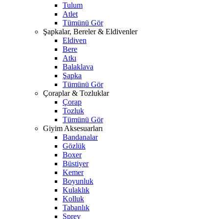
Tulum
Atlet
Tümünü Gör
Şapkalar, Bereler & Eldivenler
Eldiven
Bere
Atkı
Balaklava
Şapka
Tümünü Gör
Çoraplar & Tozluklar
Çorap
Tozluk
Tümünü Gör
Giyim Aksesuarları
Bandanalar
Gözlük
Boxer
Büstiyer
Kemer
Boyunluk
Kulaklık
Kolluk
Tabanlık
Sprey