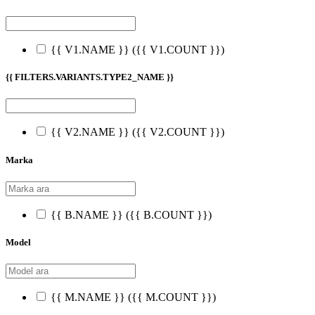
{{ V1.NAME }}
({{ V1.COUNT }})
{{ FILTERS.VARIANTS.TYPE2_NAME }}
{{ V2.NAME }}
({{ V2.COUNT }})
Marka
{{ B.NAME }}
({{ B.COUNT }})
Model
{{ M.NAME }}
({{ M.COUNT }})