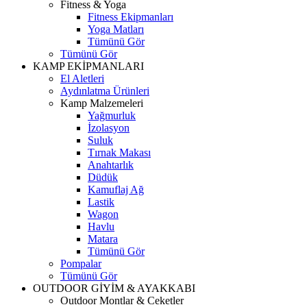
Fitness & Yoga
Fitness Ekipmanları
Yoga Matları
Tümünü Gör
Tümünü Gör
KAMP EKİPMANLARI
El Aletleri
Aydınlatma Ürünleri
Kamp Malzemeleri
Yağmurluk
İzolasyon
Suluk
Tırnak Makası
Anahtarlık
Düdük
Kamuflaj Ağ
Lastik
Wagon
Havlu
Matara
Tümünü Gör
Pompalar
Tümünü Gör
OUTDOOR GİYİM & AYAKKABI
Outdoor Montlar & Ceketler