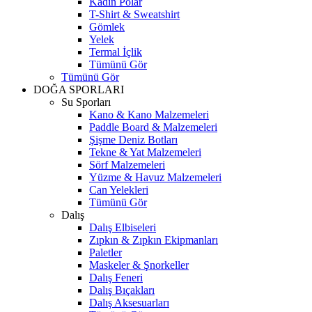
Kadın Polar
T-Shirt & Sweatshirt
Gömlek
Yelek
Termal İçlik
Tümünü Gör
Tümünü Gör
DOĞA SPORLARI
Su Sporları
Kano & Kano Malzemeleri
Paddle Board & Malzemeleri
Şişme Deniz Botları
Tekne & Yat Malzemeleri
Sörf Malzemeleri
Yüzme & Havuz Malzemeleri
Can Yelekleri
Tümünü Gör
Dalış
Dalış Elbiseleri
Zıpkın & Zıpkın Ekipmanları
Paletler
Maskeler & Şnorkeller
Dalış Feneri
Dalış Bıçakları
Dalış Aksesuarları