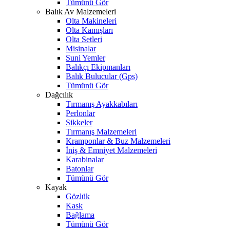
Tümünü Gör
Balık Av Malzemeleri
Olta Makineleri
Olta Kamışları
Olta Setleri
Misinalar
Suni Yemler
Balıkçı Ekipmanları
Balık Bulucular (Gps)
Tümünü Gör
Dağcılık
Tırmanış Ayakkabıları
Perlonlar
Sikkeler
Tırmanış Malzemeleri
Kramponlar & Buz Malzemeleri
İniş & Emniyet Malzemeleri
Karabinalar
Batonlar
Tümünü Gör
Kayak
Gözlük
Kask
Bağlama
Tümünü Gör