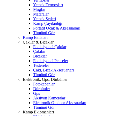
Termoslar
Yemek Termosları
Muglar
Mataralar
Yemek Setleri
Kamp Çaydanlığı
Portatif Ocak & Aksesuarları
Tümünü Gör
Kamp Baltaları
Çakılar & Bıçaklar
Fonksiyonel Çakılar
Çakılar
Bıçaklar
Fonksiyonel Penseler
Testereler
Çakı, Bıçak Aksesuarları
Tümünü Gör
Elektronik, Gps, Dürbünler
Fotokapanlar
Dürbünler
Gps
Aksiyon Kameralar
Elektronik Outdoor Aksesuarları
Tümünü Gör
Kamp Ekipmanları