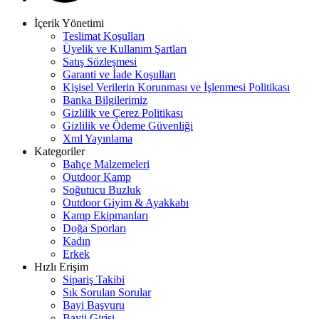
İçerik Yönetimi
Teslimat Koşulları
Üyelik ve Kullanım Şartları
Satış Sözleşmesi
Garanti ve İade Koşulları
Kişisel Verilerin Korunması ve İşlenmesi Politikası
Banka Bilgilerimiz
Gizlilik ve Çerez Politikası
Gizlilik ve Ödeme Güvenliği
Xml Yayınlama
Kategoriler
Bahçe Malzemeleri
Outdoor Kamp
Soğutucu Buzluk
Outdoor Giyim & Ayakkabı
Kamp Ekipmanları
Doğa Sporları
Kadın
Erkek
Hızlı Erişim
Sipariş Takibi
Sık Sorulan Sorular
Bayi Başvuru
Bayii Girişi