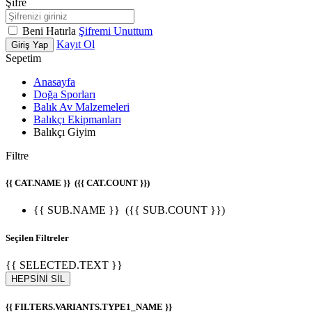
Şifre
Beni Hatırla
Şifremi Unuttum
Kayıt Ol
Giriş Yap
Sepetim
Anasayfa
Doğa Sporları
Balık Av Malzemeleri
Balıkçı Ekipmanları
Balıkçı Giyim
Filtre
{{ CAT.NAME }}
({{ CAT.COUNT }})
{{ SUB.NAME }}
({{ SUB.COUNT }})
Seçilen Filtreler
{{ SELECTED.TEXT }}
HEPSİNİ SİL
{{ FILTERS.VARIANTS.TYPE1_NAME }}