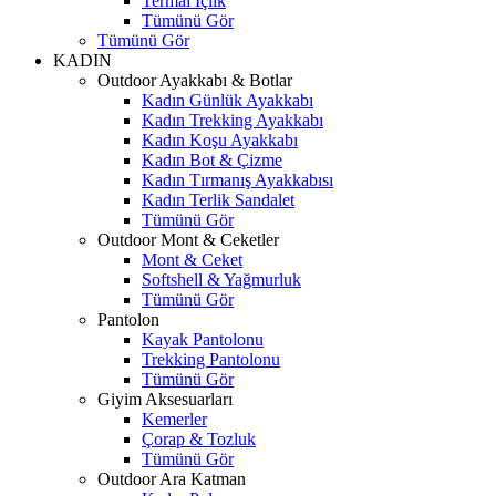
Termal İçlik
Tümünü Gör
Tümünü Gör
KADIN
Outdoor Ayakkabı & Botlar
Kadın Günlük Ayakkabı
Kadın Trekking Ayakkabı
Kadın Koşu Ayakkabı
Kadın Bot & Çizme
Kadın Tırmanış Ayakkabısı
Kadın Terlik Sandalet
Tümünü Gör
Outdoor Mont & Ceketler
Mont & Ceket
Softshell & Yağmurluk
Tümünü Gör
Pantolon
Kayak Pantolonu
Trekking Pantolonu
Tümünü Gör
Giyim Aksesuarları
Kemerler
Çorap & Tozluk
Tümünü Gör
Outdoor Ara Katman