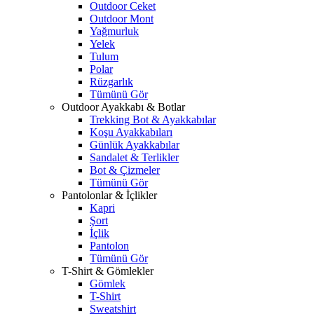
Outdoor Ceket
Outdoor Mont
Yağmurluk
Yelek
Tulum
Polar
Rüzgarlık
Tümünü Gör
Outdoor Ayakkabı & Botlar
Trekking Bot & Ayakkabılar
Koşu Ayakkabıları
Günlük Ayakkabılar
Sandalet & Terlikler
Bot & Çizmeler
Tümünü Gör
Pantolonlar & İçlikler
Kapri
Şort
İçlik
Pantolon
Tümünü Gör
T-Shirt & Gömlekler
Gömlek
T-Shirt
Sweatshirt