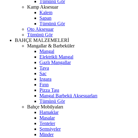
Tümünü Gör
Kamp Aksesuar
Kalem
Sapan
Tümünü Gör
Oto Aksesuar
Tümünü Gör
BAHÇE MALZEMELERİ
Mangallar & Barbeküler
Mangal
Elektrikli Mangal
Gazlı Mangallar
Tava
Sac
Izgara
Fırın
Pizza Taşı
Mangal Barbekü Aksesuarları
Tümünü Gör
Bahçe Mobilyaları
Hamaklar
Masalar
Tenteler
Şemsiyeler
Minder