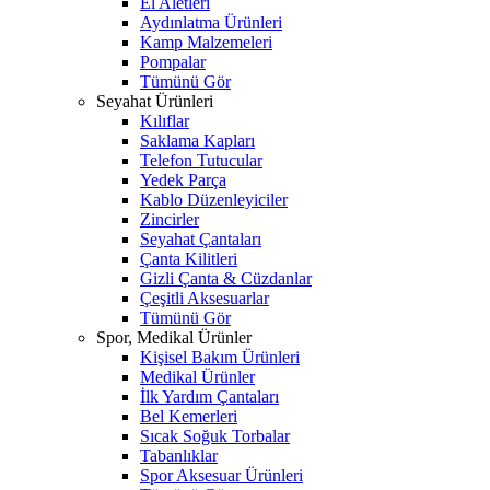
El Aletleri
Aydınlatma Ürünleri
Kamp Malzemeleri
Pompalar
Tümünü Gör
Seyahat Ürünleri
Kılıflar
Saklama Kapları
Telefon Tutucular
Yedek Parça
Kablo Düzenleyiciler
Zincirler
Seyahat Çantaları
Çanta Kilitleri
Gizli Çanta & Cüzdanlar
Çeşitli Aksesuarlar
Tümünü Gör
Spor, Medikal Ürünler
Kişisel Bakım Ürünleri
Medikal Ürünler
İlk Yardım Çantaları
Bel Kemerleri
Sıcak Soğuk Torbalar
Tabanlıklar
Spor Aksesuar Ürünleri