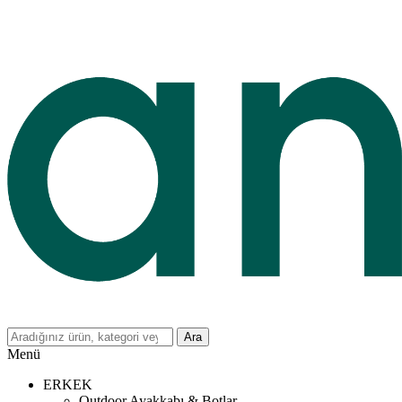
Ara
Menü
ERKEK
Outdoor Ayakkabı & Botlar