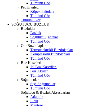
Tümünü Gör
Pet Kıyafeti
Köpek Paltoları
Tümünü Gör
Tümünü Gör
SOĞUTUCU BUZLUK
Buzluklar
Buzluk
Soğutucu Çantalar
Tümünü Gör
Oto Buzdolapları
Termoelektrikli Buzdolapları
Kompresörlü Buzdolapları
Tümünü Gör
Buz Kasetleri
Jel Buz Kasedleri
Buz Aküleri
Tümünü Gör
Soğutucular
Şişe Soğutucular
Tümünü Gör
Soğutucu & Buzluk Aksesuarları
Adaptör
Elcik
Menteşe