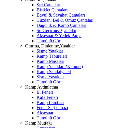
Sırt Çantaları
Bisiklet Çantaları
Bavul & Seyahat Çantaları
Cüzdan, Bel & Omuz Çantaları
Dağcılık & Kamp Çantaları
Su Geçirmez Çantalar
Aksesuar & Yedek Parça
Tümünü Gör
Oturma, Dinlenme,Yataklar
Şişme Yataklar
Kamp Tabureleri
Kamp Masaları
Kamp Yatakları (Kampet)
Kamp Sandalyeleri
Şişme Yastıklar
Tümünü Gör
Kamp Aydınlatma
El Feneri
Kafa Feneri
Kamp Lambası
Fener Şarj Cihazı
Aksesuar
Tümünü Gör
Kamp Mutfağı