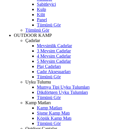
Sabitleyici
Kulp
Kilit
Panel
Tümünü Gör
Tümünü Gör
OUTDOOR KAMP
Çadırlar
Mevsimlik Çadırlar
3 Mevsim Çadırlar
4 Mevsim Çadırlar
5 Mevsim Çadırlar
Plaj Çadırları
Çadır Aksesuarları
Tümünü Gör
Uyku Tulumu
Mumya Tipi Uyku Tulumları
Dikdörtgen Uyku Tulumları
Tümünü Gör
Kamp Matları
Kamp Matları
Şişme Kamp Matı
Köpük Kamp Matı
Tümünü Gör
Outdoor Çantalar