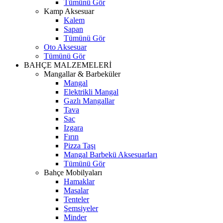
Tümünü Gör
Kamp Aksesuar
Kalem
Sapan
Tümünü Gör
Oto Aksesuar
Tümünü Gör
BAHÇE MALZEMELERİ
Mangallar & Barbeküler
Mangal
Elektrikli Mangal
Gazlı Mangallar
Tava
Sac
Izgara
Fırın
Pizza Taşı
Mangal Barbekü Aksesuarları
Tümünü Gör
Bahçe Mobilyaları
Hamaklar
Masalar
Tenteler
Şemsiyeler
Minder