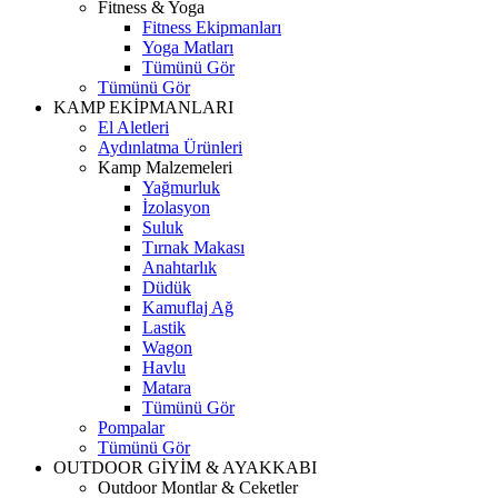
Fitness & Yoga
Fitness Ekipmanları
Yoga Matları
Tümünü Gör
Tümünü Gör
KAMP EKİPMANLARI
El Aletleri
Aydınlatma Ürünleri
Kamp Malzemeleri
Yağmurluk
İzolasyon
Suluk
Tırnak Makası
Anahtarlık
Düdük
Kamuflaj Ağ
Lastik
Wagon
Havlu
Matara
Tümünü Gör
Pompalar
Tümünü Gör
OUTDOOR GİYİM & AYAKKABI
Outdoor Montlar & Ceketler