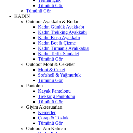
Termal İçlik
Tümünü Gör
Tümünü Gör
KADIN
Outdoor Ayakkabı & Botlar
Kadın Günlük Ayakkabı
Kadın Trekking Ayakkabı
Kadın Koşu Ayakkabı
Kadın Bot & Çizme
Kadın Tırmanış Ayakkabısı
Kadın Terlik Sandalet
Tümünü Gör
Outdoor Mont & Ceketler
Mont & Ceket
Softshell & Yağmurluk
Tümünü Gör
Pantolon
Kayak Pantolonu
Trekking Pantolonu
Tümünü Gör
Giyim Aksesuarları
Kemerler
Çorap & Tozluk
Tümünü Gör
Outdoor Ara Katman