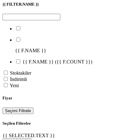
{{ FILTER.NAME }}
{{ F.NAME }}
{{ F.NAME }}
({{ F.COUNT }})
Stoktakiler
İndirimli
Yeni
Fiyat
Seçimi Filtrele
Seçilen Filtreler
{{ SELECTED.TEXT }}