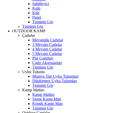
Sabitleyici
Kulp
Kilit
Panel
Tümünü Gör
Tümünü Gör
OUTDOOR KAMP
Çadırlar
Mevsimlik Çadırlar
3 Mevsim Çadırlar
4 Mevsim Çadırlar
5 Mevsim Çadırlar
Plaj Çadırları
Çadır Aksesuarları
Tümünü Gör
Uyku Tulumu
Mumya Tipi Uyku Tulumları
Dikdörtgen Uyku Tulumları
Tümünü Gör
Kamp Matları
Kamp Matları
Şişme Kamp Matı
Köpük Kamp Matı
Tümünü Gör
Outdoor Çantalar