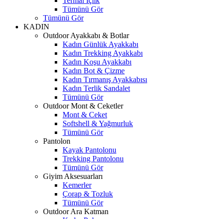
Termal İçlik
Tümünü Gör
Tümünü Gör
KADIN
Outdoor Ayakkabı & Botlar
Kadın Günlük Ayakkabı
Kadın Trekking Ayakkabı
Kadın Koşu Ayakkabı
Kadın Bot & Çizme
Kadın Tırmanış Ayakkabısı
Kadın Terlik Sandalet
Tümünü Gör
Outdoor Mont & Ceketler
Mont & Ceket
Softshell & Yağmurluk
Tümünü Gör
Pantolon
Kayak Pantolonu
Trekking Pantolonu
Tümünü Gör
Giyim Aksesuarları
Kemerler
Çorap & Tozluk
Tümünü Gör
Outdoor Ara Katman