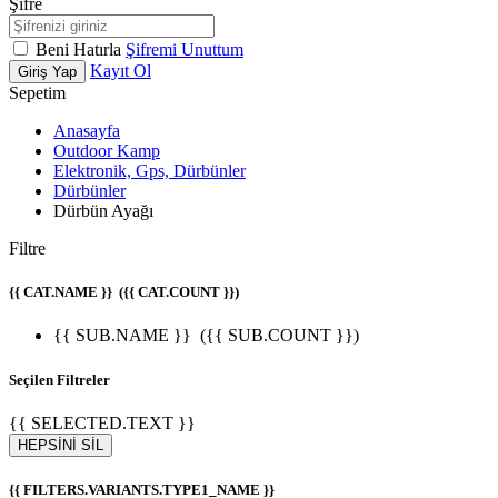
Şifre
Beni Hatırla
Şifremi Unuttum
Kayıt Ol
Giriş Yap
Sepetim
Anasayfa
Outdoor Kamp
Elektronik, Gps, Dürbünler
Dürbünler
Dürbün Ayağı
Filtre
{{ CAT.NAME }}
({{ CAT.COUNT }})
{{ SUB.NAME }}
({{ SUB.COUNT }})
Seçilen Filtreler
{{ SELECTED.TEXT }}
HEPSİNİ SİL
{{ FILTERS.VARIANTS.TYPE1_NAME }}