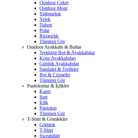
Outdoor Ceket
Outdoor Mont
Yağmurluk
Yelek
Tulum
Polar
Rüzgarlık
Tümünü Gör
Outdoor Ayakkabı & Botlar
Trekking Bot & Ayakkabılar
Koşu Ayakkabıları
Günlük Ayakkabılar
Sandalet & Terlikler
Bot & Çizmeler
Tümünü Gör
Pantolonlar & İçlikler
Kapri
Şort
İçlik
Pantolon
Tümünü Gör
T-Shirt & Gömlekler
Gömlek
T-Shirt
Sweatshirt