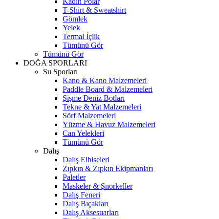
Kadın Polar
T-Shirt & Sweatshirt
Gömlek
Yelek
Termal İçlik
Tümünü Gör
Tümünü Gör
DOĞA SPORLARI
Su Sporları
Kano & Kano Malzemeleri
Paddle Board & Malzemeleri
Şişme Deniz Botları
Tekne & Yat Malzemeleri
Sörf Malzemeleri
Yüzme & Havuz Malzemeleri
Can Yelekleri
Tümünü Gör
Dalış
Dalış Elbiseleri
Zıpkın & Zıpkın Ekipmanları
Paletler
Maskeler & Şnorkeller
Dalış Feneri
Dalış Bıçakları
Dalış Aksesuarları