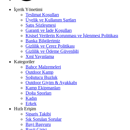
İçerik Yönetimi
Teslimat Koşulları
Üyelik ve Kullanım Şartları
Satış Sözleşmesi
Garanti ve İade Koşulları
Kişisel Verilerin Korunması ve İşlenmesi Politikası
Banka Bilgilerimiz
Gizlilik ve Çerez Politikası
Gizlilik ve Ödeme Güvenliği
Xml Yayınlama
Kategoriler
Bahçe Malzemeleri
Outdoor Kamp
Soğutucu Buzluk
Outdoor Giyim & Ayakkabı
Kamp Ekipmanları
Doğa Sporları
Kadın
Erkek
Hızlı Erişim
Sipariş Takibi
Sık Sorulan Sorular
Bayi Başvuru
Bayii Girişi