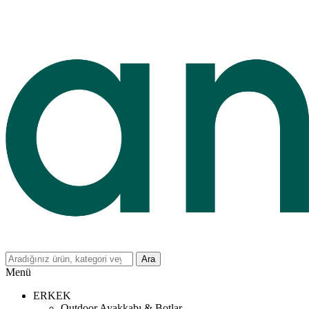
Ara
Menü
ERKEK
Outdoor Ayakkabı & Botlar