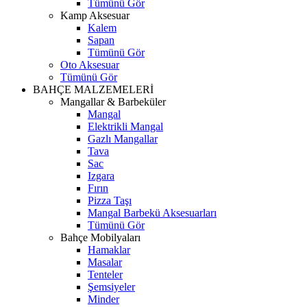
Tümünü Gör
Kamp Aksesuar
Kalem
Sapan
Tümünü Gör
Oto Aksesuar
Tümünü Gör
BAHÇE MALZEMELERİ
Mangallar & Barbeküler
Mangal
Elektrikli Mangal
Gazlı Mangallar
Tava
Sac
Izgara
Fırın
Pizza Taşı
Mangal Barbekü Aksesuarları
Tümünü Gör
Bahçe Mobilyaları
Hamaklar
Masalar
Tenteler
Şemsiyeler
Minder