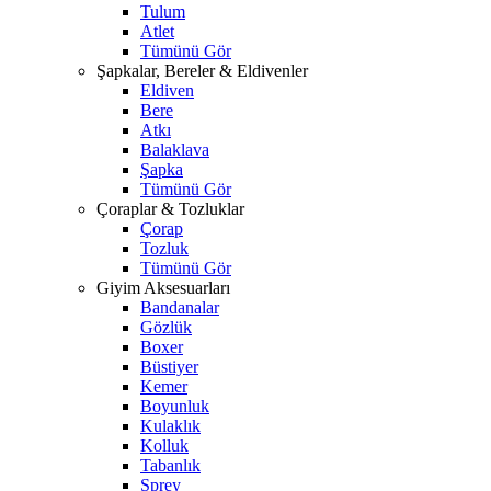
Tulum
Atlet
Tümünü Gör
Şapkalar, Bereler & Eldivenler
Eldiven
Bere
Atkı
Balaklava
Şapka
Tümünü Gör
Çoraplar & Tozluklar
Çorap
Tozluk
Tümünü Gör
Giyim Aksesuarları
Bandanalar
Gözlük
Boxer
Büstiyer
Kemer
Boyunluk
Kulaklık
Kolluk
Tabanlık
Sprey