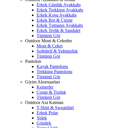
Erkek Günlük Ayakkabı
Erkek Trekking Ayakkabı
Erkek Koşu Ayakkabı
Erkek Bot & Çizme
Erkek Tırmanış Ayakkabı
Erkek Terlik & Sandalet
Tümünü Gör
Outdoor Mont & Ceketler
Mont & Ceket
Softshell & Yağmurluk
Tümünü Gör
Pantolon
Kayak Pantolonu
Trekking Pantolonu
Tümünü Gör
Giyim Aksesuarları
Kemerler
Çorap & Tozluk
Tümünü Gör
Outdoor Ara Katman
T-Shirt & Sweatshirt
Erkek Polar
Yelek
Gömlek