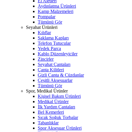
El Aletleri
Aydınlatma Ürünleri
Kamp Malzemeleri
Pompalar
Tümünü Gör
Seyahat Ürünleri
Kılıflar
Saklama Kapları
Telefon Tutucular
Yedek Parça
Kablo Düzenleyiciler
Zincirler
Seyahat Çantaları
Çanta Kilitleri
Gizli Çanta & Cüzdanlar
Çeşitli Aksesuarlar
Tümünü Gör
Spor, Medikal Ürünler
Kişisel Bakım Ürünleri
Medikal Ürünler
İlk Yardım Çantaları
Bel Kemerleri
Sıcak Soğuk Torbalar
Tabanlıklar
Spor Aksesuar Ürünleri