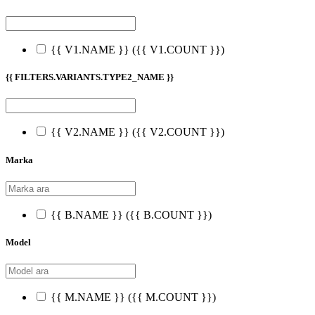
{{ V1.NAME }}
({{ V1.COUNT }})
{{ FILTERS.VARIANTS.TYPE2_NAME }}
{{ V2.NAME }}
({{ V2.COUNT }})
Marka
{{ B.NAME }}
({{ B.COUNT }})
Model
{{ M.NAME }}
({{ M.COUNT }})