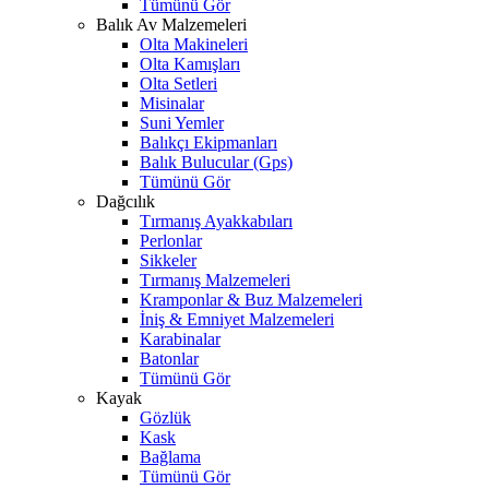
Tümünü Gör
Balık Av Malzemeleri
Olta Makineleri
Olta Kamışları
Olta Setleri
Misinalar
Suni Yemler
Balıkçı Ekipmanları
Balık Bulucular (Gps)
Tümünü Gör
Dağcılık
Tırmanış Ayakkabıları
Perlonlar
Sikkeler
Tırmanış Malzemeleri
Kramponlar & Buz Malzemeleri
İniş & Emniyet Malzemeleri
Karabinalar
Batonlar
Tümünü Gör
Kayak
Gözlük
Kask
Bağlama
Tümünü Gör