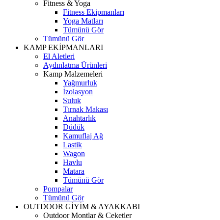
Fitness & Yoga
Fitness Ekipmanları
Yoga Matları
Tümünü Gör
Tümünü Gör
KAMP EKİPMANLARI
El Aletleri
Aydınlatma Ürünleri
Kamp Malzemeleri
Yağmurluk
İzolasyon
Suluk
Tırnak Makası
Anahtarlık
Düdük
Kamuflaj Ağ
Lastik
Wagon
Havlu
Matara
Tümünü Gör
Pompalar
Tümünü Gör
OUTDOOR GİYİM & AYAKKABI
Outdoor Montlar & Ceketler