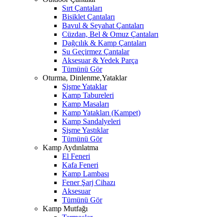
Sırt Çantaları
Bisiklet Çantaları
Bavul & Seyahat Çantaları
Cüzdan, Bel & Omuz Çantaları
Dağcılık & Kamp Çantaları
Su Geçirmez Çantalar
Aksesuar & Yedek Parça
Tümünü Gör
Oturma, Dinlenme,Yataklar
Şişme Yataklar
Kamp Tabureleri
Kamp Masaları
Kamp Yatakları (Kampet)
Kamp Sandalyeleri
Şişme Yastıklar
Tümünü Gör
Kamp Aydınlatma
El Feneri
Kafa Feneri
Kamp Lambası
Fener Şarj Cihazı
Aksesuar
Tümünü Gör
Kamp Mutfağı