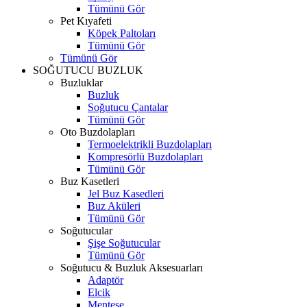
Tümünü Gör
Pet Kıyafeti
Köpek Paltoları
Tümünü Gör
Tümünü Gör
SOĞUTUCU BUZLUK
Buzluklar
Buzluk
Soğutucu Çantalar
Tümünü Gör
Oto Buzdolapları
Termoelektrikli Buzdolapları
Kompresörlü Buzdolapları
Tümünü Gör
Buz Kasetleri
Jel Buz Kasedleri
Buz Aküleri
Tümünü Gör
Soğutucular
Şişe Soğutucular
Tümünü Gör
Soğutucu & Buzluk Aksesuarları
Adaptör
Elcik
Menteşe