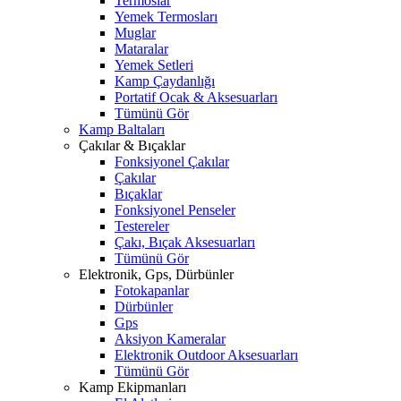
Termoslar
Yemek Termosları
Muglar
Mataralar
Yemek Setleri
Kamp Çaydanlığı
Portatif Ocak & Aksesuarları
Tümünü Gör
Kamp Baltaları
Çakılar & Bıçaklar
Fonksiyonel Çakılar
Çakılar
Bıçaklar
Fonksiyonel Penseler
Testereler
Çakı, Bıçak Aksesuarları
Tümünü Gör
Elektronik, Gps, Dürbünler
Fotokapanlar
Dürbünler
Gps
Aksiyon Kameralar
Elektronik Outdoor Aksesuarları
Tümünü Gör
Kamp Ekipmanları