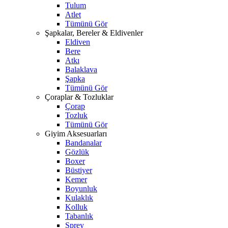
Tulum
Atlet
Tümünü Gör
Şapkalar, Bereler & Eldivenler
Eldiven
Bere
Atkı
Balaklava
Şapka
Tümünü Gör
Çoraplar & Tozluklar
Çorap
Tozluk
Tümünü Gör
Giyim Aksesuarları
Bandanalar
Gözlük
Boxer
Büstiyer
Kemer
Boyunluk
Kulaklık
Kolluk
Tabanlık
Sprey