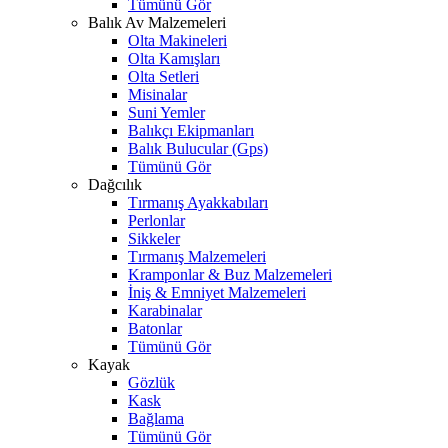
Tümünü Gör
Balık Av Malzemeleri
Olta Makineleri
Olta Kamışları
Olta Setleri
Misinalar
Suni Yemler
Balıkçı Ekipmanları
Balık Bulucular (Gps)
Tümünü Gör
Dağcılık
Tırmanış Ayakkabıları
Perlonlar
Sikkeler
Tırmanış Malzemeleri
Kramponlar & Buz Malzemeleri
İniş & Emniyet Malzemeleri
Karabinalar
Batonlar
Tümünü Gör
Kayak
Gözlük
Kask
Bağlama
Tümünü Gör