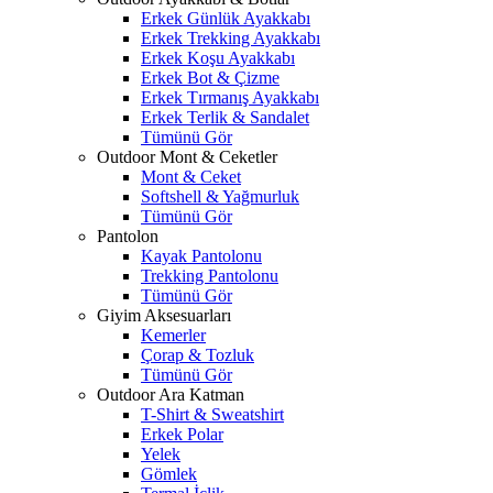
Erkek Günlük Ayakkabı
Erkek Trekking Ayakkabı
Erkek Koşu Ayakkabı
Erkek Bot & Çizme
Erkek Tırmanış Ayakkabı
Erkek Terlik & Sandalet
Tümünü Gör
Outdoor Mont & Ceketler
Mont & Ceket
Softshell & Yağmurluk
Tümünü Gör
Pantolon
Kayak Pantolonu
Trekking Pantolonu
Tümünü Gör
Giyim Aksesuarları
Kemerler
Çorap & Tozluk
Tümünü Gör
Outdoor Ara Katman
T-Shirt & Sweatshirt
Erkek Polar
Yelek
Gömlek