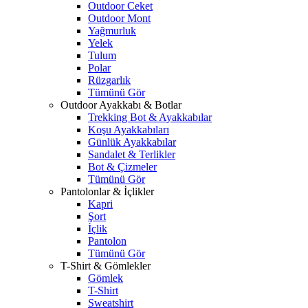
Outdoor Ceket
Outdoor Mont
Yağmurluk
Yelek
Tulum
Polar
Rüzgarlık
Tümünü Gör
Outdoor Ayakkabı & Botlar
Trekking Bot & Ayakkabılar
Koşu Ayakkabıları
Günlük Ayakkabılar
Sandalet & Terlikler
Bot & Çizmeler
Tümünü Gör
Pantolonlar & İçlikler
Kapri
Şort
İçlik
Pantolon
Tümünü Gör
T-Shirt & Gömlekler
Gömlek
T-Shirt
Sweatshirt