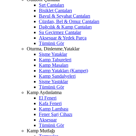
Sırt Çantaları
Bisiklet Çantaları
Bavul & Seyahat Çantaları
Cüzdan, Bel & Omuz Çantaları
Dağcılık & Kamp Çantaları
Su Geçirmez Çantalar
Aksesuar & Yedek Parça
Tümünü Gör
Oturma, Dinlenme,Yataklar
Şişme Yataklar
Kamp Tabureleri
Kamp Masaları
Kamp Yatakları (Kampet)
Kamp Sandalyeleri
Şişme Yastıklar
Tümünü Gör
Kamp Aydınlatma
El Feneri
Kafa Feneri
Kamp Lambası
Fener Şarj Cihazı
Aksesuar
Tümünü Gör
Kamp Mutfağı