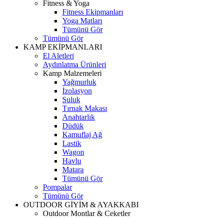
Fitness & Yoga
Fitness Ekipmanları
Yoga Matları
Tümünü Gör
Tümünü Gör
KAMP EKİPMANLARI
El Aletleri
Aydınlatma Ürünleri
Kamp Malzemeleri
Yağmurluk
İzolasyon
Suluk
Tırnak Makası
Anahtarlık
Düdük
Kamuflaj Ağ
Lastik
Wagon
Havlu
Matara
Tümünü Gör
Pompalar
Tümünü Gör
OUTDOOR GİYİM & AYAKKABI
Outdoor Montlar & Ceketler