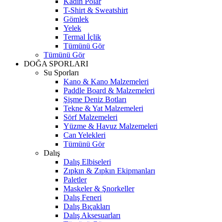
Kadın Polar
T-Shirt & Sweatshirt
Gömlek
Yelek
Termal İçlik
Tümünü Gör
Tümünü Gör
DOĞA SPORLARI
Su Sporları
Kano & Kano Malzemeleri
Paddle Board & Malzemeleri
Şişme Deniz Botları
Tekne & Yat Malzemeleri
Sörf Malzemeleri
Yüzme & Havuz Malzemeleri
Can Yelekleri
Tümünü Gör
Dalış
Dalış Elbiseleri
Zıpkın & Zıpkın Ekipmanları
Paletler
Maskeler & Şnorkeller
Dalış Feneri
Dalış Bıçakları
Dalış Aksesuarları