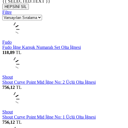
{{ SELECTED.TEXT }}
HEPSİNİ SİL
Filtre
Fudo
Fudo İğne Karışık Numaralı Set Olta İğnesi
118,89
TL
Shout
Shout Curve Point Mid İğne No: 2 Üçlü Olta İğnesi
756,12
TL
Shout
Shout Curve Point Mid İğne No: 1 Üçlü Olta İğnesi
756,12
TL