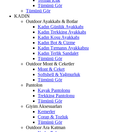
Termal İçlik
Tümünü Gör
Tümünü Gör
KADIN
Outdoor Ayakkabı & Botlar
Kadın Günlük Ayakkabı
Kadın Trekking Ayakkabı
Kadın Koşu Ayakkabı
Kadın Bot & Çizme
Kadın Tırmanış Ayakkabısı
Kadın Terlik Sandalet
Tümünü Gör
Outdoor Mont & Ceketler
Mont & Ceket
Softshell & Yağmurluk
Tümünü Gör
Pantolon
Kayak Pantolonu
Trekking Pantolonu
Tümünü Gör
Giyim Aksesuarları
Kemerler
Çorap & Tozluk
Tümünü Gör
Outdoor Ara Katman