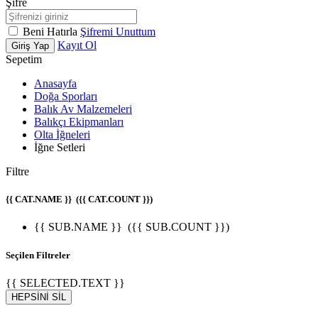
Şifre
Beni Hatırla
Şifremi Unuttum
Kayıt Ol
Giriş Yap
Sepetim
Anasayfa
Doğa Sporları
Balık Av Malzemeleri
Balıkçı Ekipmanları
Olta İğneleri
İğne Setleri
Filtre
{{ CAT.NAME }}
({{ CAT.COUNT }})
{{ SUB.NAME }}
({{ SUB.COUNT }})
Seçilen Filtreler
{{ SELECTED.TEXT }}
HEPSİNİ SİL