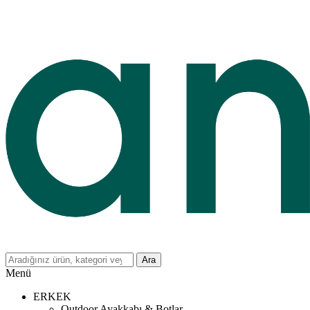
Ara
Menü
ERKEK
Outdoor Ayakkabı & Botlar