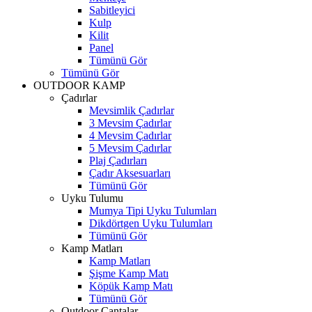
Sabitleyici
Kulp
Kilit
Panel
Tümünü Gör
Tümünü Gör
OUTDOOR KAMP
Çadırlar
Mevsimlik Çadırlar
3 Mevsim Çadırlar
4 Mevsim Çadırlar
5 Mevsim Çadırlar
Plaj Çadırları
Çadır Aksesuarları
Tümünü Gör
Uyku Tulumu
Mumya Tipi Uyku Tulumları
Dikdörtgen Uyku Tulumları
Tümünü Gör
Kamp Matları
Kamp Matları
Şişme Kamp Matı
Köpük Kamp Matı
Tümünü Gör
Outdoor Çantalar