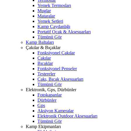
Termoslar
Yemek Termosları
Muglar
Mataralar
Yemek Setleri
Kamp Çaydanlığı
Portatif Ocak & Aksesuarları
Tümünü Gör
Kamp Baltaları
Çakılar & Bıçaklar
Fonksiyonel Çakılar
Çakılar
Bıçaklar
Fonksiyonel Penseler
Testereler
Çakı, Bıçak Aksesuarları
Tümünü Gör
Elektronik, Gps, Dürbünler
Fotokapanlar
Dürbünler
Gps
Aksiyon Kameralar
Elektronik Outdoor Aksesuarları
Tümünü Gör
Kamp Ekipmanları