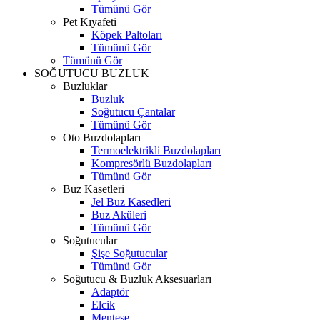
Tümünü Gör
Pet Kıyafeti
Köpek Paltoları
Tümünü Gör
Tümünü Gör
SOĞUTUCU BUZLUK
Buzluklar
Buzluk
Soğutucu Çantalar
Tümünü Gör
Oto Buzdolapları
Termoelektrikli Buzdolapları
Kompresörlü Buzdolapları
Tümünü Gör
Buz Kasetleri
Jel Buz Kasedleri
Buz Aküleri
Tümünü Gör
Soğutucular
Şişe Soğutucular
Tümünü Gör
Soğutucu & Buzluk Aksesuarları
Adaptör
Elcik
Menteşe