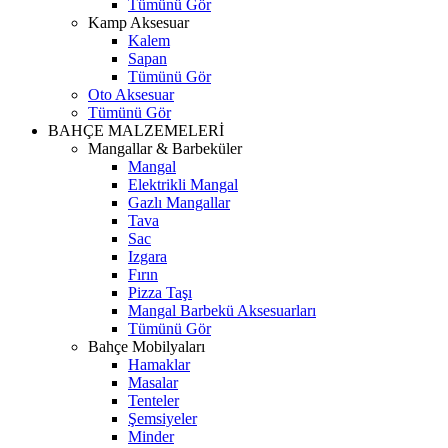
Tümünü Gör
Kamp Aksesuar
Kalem
Sapan
Tümünü Gör
Oto Aksesuar
Tümünü Gör
BAHÇE MALZEMELERİ
Mangallar & Barbeküler
Mangal
Elektrikli Mangal
Gazlı Mangallar
Tava
Sac
Izgara
Fırın
Pizza Taşı
Mangal Barbekü Aksesuarları
Tümünü Gör
Bahçe Mobilyaları
Hamaklar
Masalar
Tenteler
Şemsiyeler
Minder