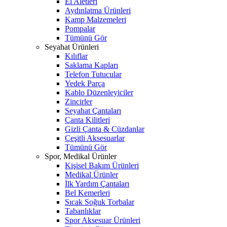
El Aletleri
Aydınlatma Ürünleri
Kamp Malzemeleri
Pompalar
Tümünü Gör
Seyahat Ürünleri
Kılıflar
Saklama Kapları
Telefon Tutucular
Yedek Parça
Kablo Düzenleyiciler
Zincirler
Seyahat Çantaları
Çanta Kilitleri
Gizli Çanta & Cüzdanlar
Çeşitli Aksesuarlar
Tümünü Gör
Spor, Medikal Ürünler
Kişisel Bakım Ürünleri
Medikal Ürünler
İlk Yardım Çantaları
Bel Kemerleri
Sıcak Soğuk Torbalar
Tabanlıklar
Spor Aksesuar Ürünleri