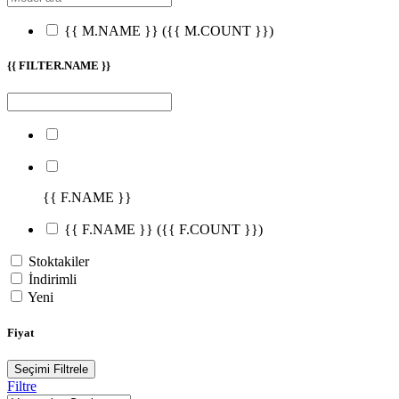
{{ M.NAME }}
({{ M.COUNT }})
{{ FILTER.NAME }}
{{ F.NAME }}
{{ F.NAME }}
({{ F.COUNT }})
Stoktakiler
İndirimli
Yeni
Fiyat
Seçimi Filtrele
Filtre