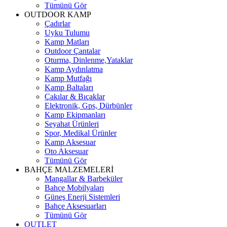
Tümünü Gör
OUTDOOR KAMP
Çadırlar
Uyku Tulumu
Kamp Matları
Outdoor Çantalar
Oturma, Dinlenme,Yataklar
Kamp Aydınlatma
Kamp Mutfağı
Kamp Baltaları
Çakılar & Bıçaklar
Elektronik, Gps, Dürbünler
Kamp Ekipmanları
Seyahat Ürünleri
Spor, Medikal Ürünler
Kamp Aksesuar
Oto Aksesuar
Tümünü Gör
BAHÇE MALZEMELERİ
Mangallar & Barbeküler
Bahçe Mobilyaları
Güneş Enerji Sistemleri
Bahçe Aksesuarları
Tümünü Gör
OUTLET