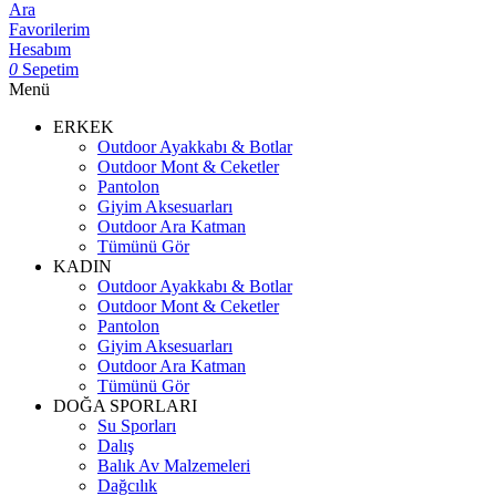
Ara
Favorilerim
Hesabım
0
Sepetim
Menü
ERKEK
Outdoor Ayakkabı & Botlar
Outdoor Mont & Ceketler
Pantolon
Giyim Aksesuarları
Outdoor Ara Katman
Tümünü Gör
KADIN
Outdoor Ayakkabı & Botlar
Outdoor Mont & Ceketler
Pantolon
Giyim Aksesuarları
Outdoor Ara Katman
Tümünü Gör
DOĞA SPORLARI
Su Sporları
Dalış
Balık Av Malzemeleri
Dağcılık