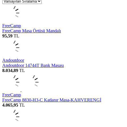
FreeCamp
FreeCamp Masa Örtüsü Mandalı
95,59
TL
Andoutdoor
Andoutdoor 14744T Bank Masası
8.034,89
TL
FreeCamp
FreeCamp 8830-H3-C Katlanır Masa-KAHVERENGİ
4.065,95
TL