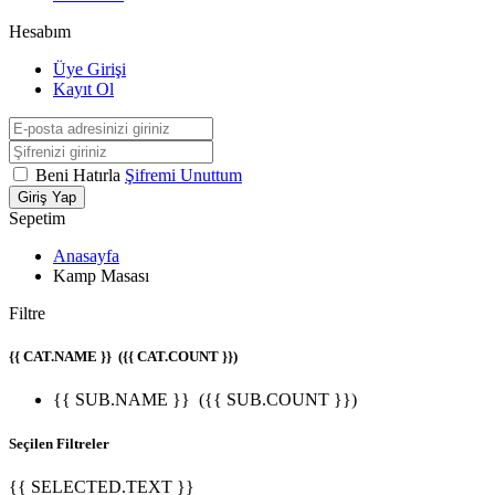
Hesabım
Üye Girişi
Kayıt Ol
Beni Hatırla
Şifremi Unuttum
Giriş Yap
Sepetim
Anasayfa
Kamp Masası
Filtre
{{ CAT.NAME }}
({{ CAT.COUNT }})
{{ SUB.NAME }}
({{ SUB.COUNT }})
Seçilen Filtreler
{{ SELECTED.TEXT }}