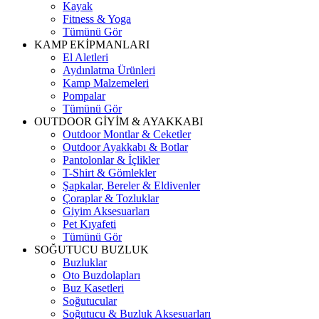
Kayak
Fitness & Yoga
Tümünü Gör
KAMP EKİPMANLARI
El Aletleri
Aydınlatma Ürünleri
Kamp Malzemeleri
Pompalar
Tümünü Gör
OUTDOOR GİYİM & AYAKKABI
Outdoor Montlar & Ceketler
Outdoor Ayakkabı & Botlar
Pantolonlar & İçlikler
T-Shirt & Gömlekler
Şapkalar, Bereler & Eldivenler
Çoraplar & Tozluklar
Giyim Aksesuarları
Pet Kıyafeti
Tümünü Gör
SOĞUTUCU BUZLUK
Buzluklar
Oto Buzdolapları
Buz Kasetleri
Soğutucular
Soğutucu & Buzluk Aksesuarları