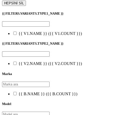
HEPSİNİ SİL
{{ FILTERS.VARIANTS.TYPE1_NAME }}
{{ V1.NAME }}
({{ V1.COUNT }})
{{ FILTERS.VARIANTS.TYPE2_NAME }}
{{ V2.NAME }}
({{ V2.COUNT }})
Marka
{{ B.NAME }}
({{ B.COUNT }})
Model