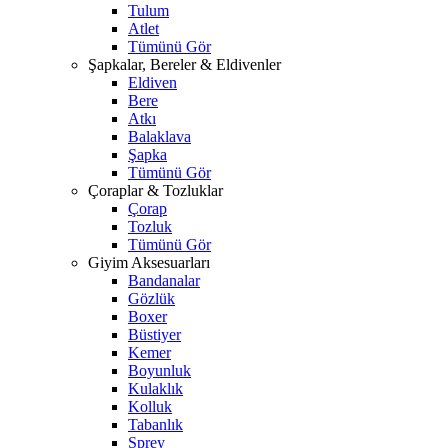
Tulum
Atlet
Tümünü Gör
Şapkalar, Bereler & Eldivenler
Eldiven
Bere
Atkı
Balaklava
Şapka
Tümünü Gör
Çoraplar & Tozluklar
Çorap
Tozluk
Tümünü Gör
Giyim Aksesuarları
Bandanalar
Gözlük
Boxer
Büstiyer
Kemer
Boyunluk
Kulaklık
Kolluk
Tabanlık
Sprey