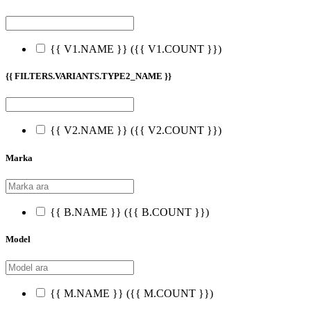
{{ V1.NAME }}
({{ V1.COUNT }})
{{ FILTERS.VARIANTS.TYPE2_NAME }}
{{ V2.NAME }}
({{ V2.COUNT }})
Marka
{{ B.NAME }}
({{ B.COUNT }})
Model
{{ M.NAME }}
({{ M.COUNT }})