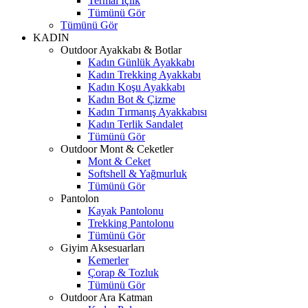
Termal İçlik
Tümünü Gör
Tümünü Gör
KADIN
Outdoor Ayakkabı & Botlar
Kadın Günlük Ayakkabı
Kadın Trekking Ayakkabı
Kadın Koşu Ayakkabı
Kadın Bot & Çizme
Kadın Tırmanış Ayakkabısı
Kadın Terlik Sandalet
Tümünü Gör
Outdoor Mont & Ceketler
Mont & Ceket
Softshell & Yağmurluk
Tümünü Gör
Pantolon
Kayak Pantolonu
Trekking Pantolonu
Tümünü Gör
Giyim Aksesuarları
Kemerler
Çorap & Tozluk
Tümünü Gör
Outdoor Ara Katman