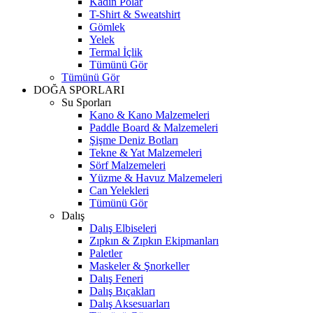
Kadın Polar
T-Shirt & Sweatshirt
Gömlek
Yelek
Termal İçlik
Tümünü Gör
Tümünü Gör
DOĞA SPORLARI
Su Sporları
Kano & Kano Malzemeleri
Paddle Board & Malzemeleri
Şişme Deniz Botları
Tekne & Yat Malzemeleri
Sörf Malzemeleri
Yüzme & Havuz Malzemeleri
Can Yelekleri
Tümünü Gör
Dalış
Dalış Elbiseleri
Zıpkın & Zıpkın Ekipmanları
Paletler
Maskeler & Şnorkeller
Dalış Feneri
Dalış Bıçakları
Dalış Aksesuarları