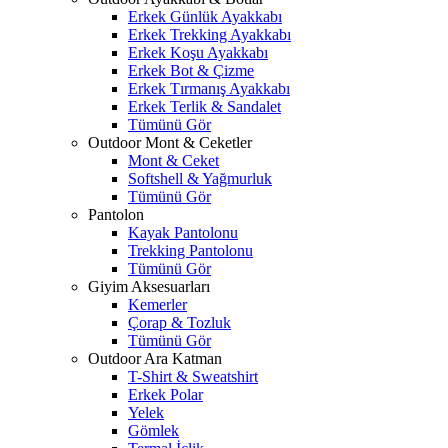
Erkek Günlük Ayakkabı
Erkek Trekking Ayakkabı
Erkek Koşu Ayakkabı
Erkek Bot & Çizme
Erkek Tırmanış Ayakkabı
Erkek Terlik & Sandalet
Tümünü Gör
Outdoor Mont & Ceketler
Mont & Ceket
Softshell & Yağmurluk
Tümünü Gör
Pantolon
Kayak Pantolonu
Trekking Pantolonu
Tümünü Gör
Giyim Aksesuarları
Kemerler
Çorap & Tozluk
Tümünü Gör
Outdoor Ara Katman
T-Shirt & Sweatshirt
Erkek Polar
Yelek
Gömlek