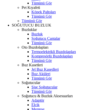
Tümünü Gör
Pet Kıyafeti
Köpek Paltoları
Tümünü Gör
Tümünü Gör
SOĞUTUCU BUZLUK
Buzluklar
Buzluk
Soğutucu Çantalar
Tümünü Gör
Oto Buzdolapları
Termoelektrikli Buzdolapları
Kompresörlü Buzdolapları
Tümünü Gör
Buz Kasetleri
Jel Buz Kasedleri
Buz Aküleri
Tümünü Gör
Soğutucular
Şişe Soğutucular
Tümünü Gör
Soğutucu & Buzluk Aksesuarları
Adaptör
Elcik
Menteşe