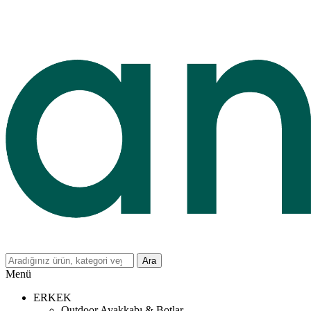
Ara
Menü
ERKEK
Outdoor Ayakkabı & Botlar