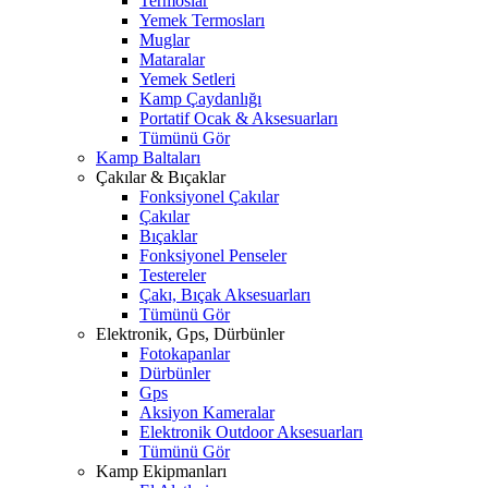
Termoslar
Yemek Termosları
Muglar
Mataralar
Yemek Setleri
Kamp Çaydanlığı
Portatif Ocak & Aksesuarları
Tümünü Gör
Kamp Baltaları
Çakılar & Bıçaklar
Fonksiyonel Çakılar
Çakılar
Bıçaklar
Fonksiyonel Penseler
Testereler
Çakı, Bıçak Aksesuarları
Tümünü Gör
Elektronik, Gps, Dürbünler
Fotokapanlar
Dürbünler
Gps
Aksiyon Kameralar
Elektronik Outdoor Aksesuarları
Tümünü Gör
Kamp Ekipmanları