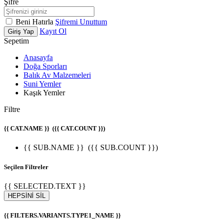
Şifre
Beni Hatırla
Şifremi Unuttum
Kayıt Ol
Giriş Yap
Sepetim
Anasayfa
Doğa Sporları
Balık Av Malzemeleri
Suni Yemler
Kaşık Yemler
Filtre
{{ CAT.NAME }}
({{ CAT.COUNT }})
{{ SUB.NAME }}
({{ SUB.COUNT }})
Seçilen Filtreler
{{ SELECTED.TEXT }}
HEPSİNİ SİL
{{ FILTERS.VARIANTS.TYPE1_NAME }}