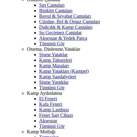
Sırt Çantaları
Bisiklet Çantaları
Bavul & Seyahat Çantaları
Cüzdan, Bel & Omuz Çantaları
Dağcılık & Kamp Çantaları
Su Geçirmez Çantalar
Aksesuar & Yedek Parça
Tümünü Gör
Oturma, Dinlenme,Yataklar
Şişme Yataklar
Kamp Tabureleri
Kamp Masaları
Kamp Yatakları (Kampet)
Kamp Sandalyeleri
Şişme Yastıklar
Tümünü Gör
Kamp Aydınlatma
El Feneri
Kafa Feneri
Kamp Lambası
Fener Şarj Cihazı
Aksesuar
Tümünü Gör
Kamp Mutfağı