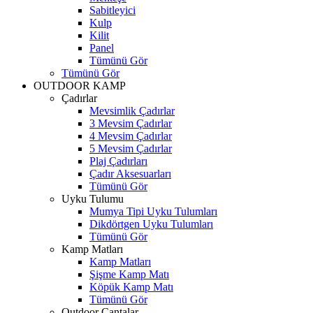
Sabitleyici
Kulp
Kilit
Panel
Tümünü Gör
Tümünü Gör
OUTDOOR KAMP
Çadırlar
Mevsimlik Çadırlar
3 Mevsim Çadırlar
4 Mevsim Çadırlar
5 Mevsim Çadırlar
Plaj Çadırları
Çadır Aksesuarları
Tümünü Gör
Uyku Tulumu
Mumya Tipi Uyku Tulumları
Dikdörtgen Uyku Tulumları
Tümünü Gör
Kamp Matları
Kamp Matları
Şişme Kamp Matı
Köpük Kamp Matı
Tümünü Gör
Outdoor Çantalar