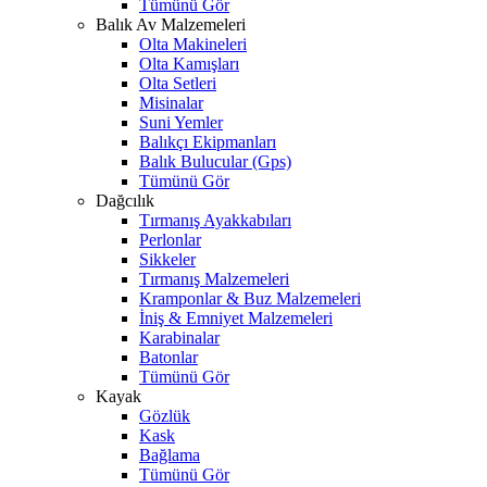
Tümünü Gör
Balık Av Malzemeleri
Olta Makineleri
Olta Kamışları
Olta Setleri
Misinalar
Suni Yemler
Balıkçı Ekipmanları
Balık Bulucular (Gps)
Tümünü Gör
Dağcılık
Tırmanış Ayakkabıları
Perlonlar
Sikkeler
Tırmanış Malzemeleri
Kramponlar & Buz Malzemeleri
İniş & Emniyet Malzemeleri
Karabinalar
Batonlar
Tümünü Gör
Kayak
Gözlük
Kask
Bağlama
Tümünü Gör