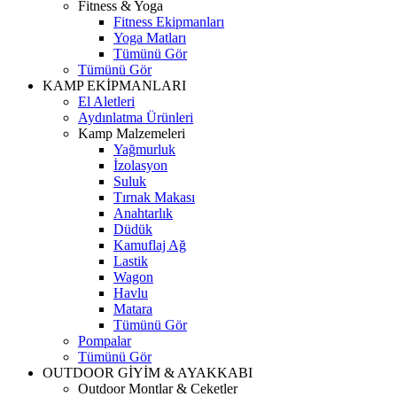
Fitness & Yoga
Fitness Ekipmanları
Yoga Matları
Tümünü Gör
Tümünü Gör
KAMP EKİPMANLARI
El Aletleri
Aydınlatma Ürünleri
Kamp Malzemeleri
Yağmurluk
İzolasyon
Suluk
Tırnak Makası
Anahtarlık
Düdük
Kamuflaj Ağ
Lastik
Wagon
Havlu
Matara
Tümünü Gör
Pompalar
Tümünü Gör
OUTDOOR GİYİM & AYAKKABI
Outdoor Montlar & Ceketler