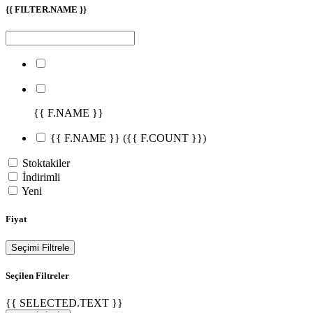
{{ FILTER.NAME }}
{{ F.NAME }}
{{ F.NAME }}
({{ F.COUNT }})
Stoktakiler
İndirimli
Yeni
Fiyat
Seçimi Filtrele
Seçilen Filtreler
{{ SELECTED.TEXT }}