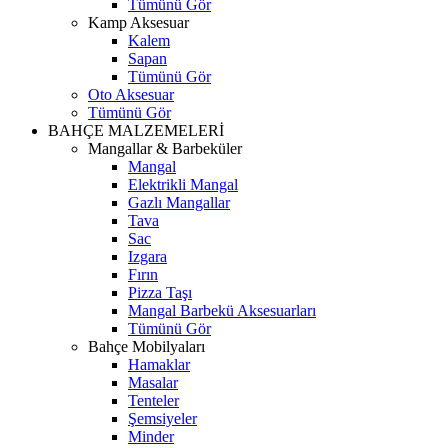
Tümünü Gör
Kamp Aksesuar
Kalem
Sapan
Tümünü Gör
Oto Aksesuar
Tümünü Gör
BAHÇE MALZEMELERİ
Mangallar & Barbeküler
Mangal
Elektrikli Mangal
Gazlı Mangallar
Tava
Sac
Izgara
Fırın
Pizza Taşı
Mangal Barbekü Aksesuarları
Tümünü Gör
Bahçe Mobilyaları
Hamaklar
Masalar
Tenteler
Şemsiyeler
Minder