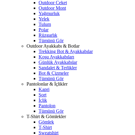
Outdoor Ceket
Outdoor Mont
Yağmurluk
Yelek
Tulum
Polar
Rüzgarlık
Tümünü Gör
Outdoor Ayakkabı & Botlar
Trekking Bot & Ayakkabılar
Koşu Ayakkabıları
Günlük Ayakkabılar
Sandalet & Terlikler
Bot & Çizmeler
Tümünü Gör
Pantolonlar & İçlikler
Kapri
Şort
İçlik
Pantolon
Tümünü Gör
T-Shirt & Gömlekler
Gömlek
T-Shirt
Sweatshirt