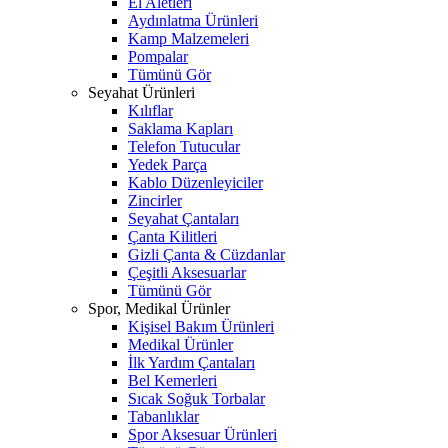
El Aletleri
Aydınlatma Ürünleri
Kamp Malzemeleri
Pompalar
Tümünü Gör
Seyahat Ürünleri
Kılıflar
Saklama Kapları
Telefon Tutucular
Yedek Parça
Kablo Düzenleyiciler
Zincirler
Seyahat Çantaları
Çanta Kilitleri
Gizli Çanta & Cüzdanlar
Çeşitli Aksesuarlar
Tümünü Gör
Spor, Medikal Ürünler
Kişisel Bakım Ürünleri
Medikal Ürünler
İlk Yardım Çantaları
Bel Kemerleri
Sıcak Soğuk Torbalar
Tabanlıklar
Spor Aksesuar Ürünleri