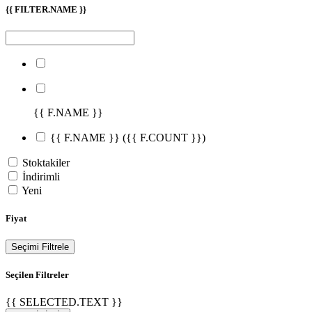
{{ FILTER.NAME }}
{{ F.NAME }}
{{ F.NAME }}
({{ F.COUNT }})
Stoktakiler
İndirimli
Yeni
Fiyat
Seçimi Filtrele
Seçilen Filtreler
{{ SELECTED.TEXT }}