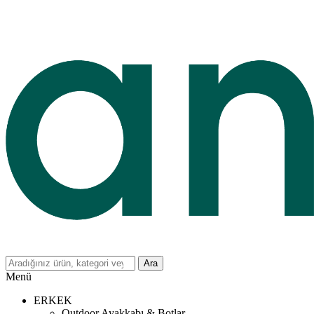
Ara
Menü
ERKEK
Outdoor Ayakkabı & Botlar