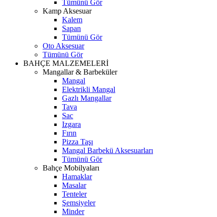
Tümünü Gör
Kamp Aksesuar
Kalem
Sapan
Tümünü Gör
Oto Aksesuar
Tümünü Gör
BAHÇE MALZEMELERİ
Mangallar & Barbeküler
Mangal
Elektrikli Mangal
Gazlı Mangallar
Tava
Sac
Izgara
Fırın
Pizza Taşı
Mangal Barbekü Aksesuarları
Tümünü Gör
Bahçe Mobilyaları
Hamaklar
Masalar
Tenteler
Şemsiyeler
Minder