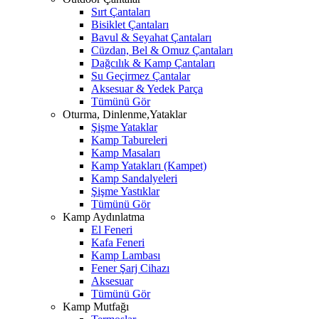
Sırt Çantaları
Bisiklet Çantaları
Bavul & Seyahat Çantaları
Cüzdan, Bel & Omuz Çantaları
Dağcılık & Kamp Çantaları
Su Geçirmez Çantalar
Aksesuar & Yedek Parça
Tümünü Gör
Oturma, Dinlenme,Yataklar
Şişme Yataklar
Kamp Tabureleri
Kamp Masaları
Kamp Yatakları (Kampet)
Kamp Sandalyeleri
Şişme Yastıklar
Tümünü Gör
Kamp Aydınlatma
El Feneri
Kafa Feneri
Kamp Lambası
Fener Şarj Cihazı
Aksesuar
Tümünü Gör
Kamp Mutfağı