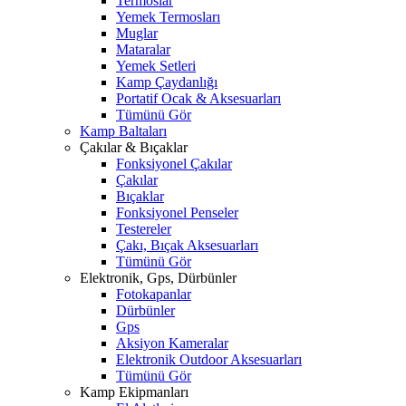
Termoslar
Yemek Termosları
Muglar
Mataralar
Yemek Setleri
Kamp Çaydanlığı
Portatif Ocak & Aksesuarları
Tümünü Gör
Kamp Baltaları
Çakılar & Bıçaklar
Fonksiyonel Çakılar
Çakılar
Bıçaklar
Fonksiyonel Penseler
Testereler
Çakı, Bıçak Aksesuarları
Tümünü Gör
Elektronik, Gps, Dürbünler
Fotokapanlar
Dürbünler
Gps
Aksiyon Kameralar
Elektronik Outdoor Aksesuarları
Tümünü Gör
Kamp Ekipmanları