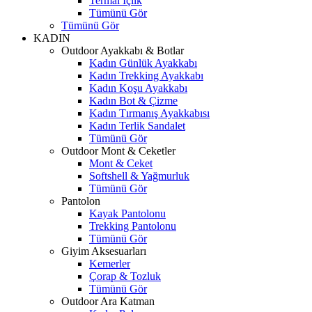
Termal İçlik
Tümünü Gör
Tümünü Gör
KADIN
Outdoor Ayakkabı & Botlar
Kadın Günlük Ayakkabı
Kadın Trekking Ayakkabı
Kadın Koşu Ayakkabı
Kadın Bot & Çizme
Kadın Tırmanış Ayakkabısı
Kadın Terlik Sandalet
Tümünü Gör
Outdoor Mont & Ceketler
Mont & Ceket
Softshell & Yağmurluk
Tümünü Gör
Pantolon
Kayak Pantolonu
Trekking Pantolonu
Tümünü Gör
Giyim Aksesuarları
Kemerler
Çorap & Tozluk
Tümünü Gör
Outdoor Ara Katman