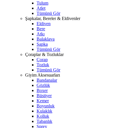
Tulum
Atlet
Tümünü Gör
Şapkalar, Bereler & Eldivenler
Eldiven
Bere
Atkı
Balaklava
Şapka
Tümünü Gör
Çoraplar & Tozluklar
Çorap
Tozluk
Tümünü Gör
Giyim Aksesuarları
Bandanalar
Gözlük
Boxer
Büstiyer
Kemer
Boyunluk
Kulaklık
Kolluk
Tabanlık
Sprey