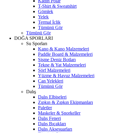
Kadın Polar
T-Shirt & Sweatshirt
Gömlek
Yelek
Termal İçlik
Tümünü Gör
Tümünü Gör
DOĞA SPORLARI
Su Sporları
Kano & Kano Malzemeleri
Paddle Board & Malzemeleri
Şişme Deniz Botları
Tekne & Yat Malzemeleri
Sörf Malzemeleri
Yüzme & Havuz Malzemeleri
Can Yelekleri
Tümünü Gör
Dalış
Dalış Elbiseleri
Zıpkın & Zıpkın Ekipmanları
Paletler
Maskeler & Şnorkeller
Dalış Feneri
Dalış Bıçakları
Dalış Aksesuarları