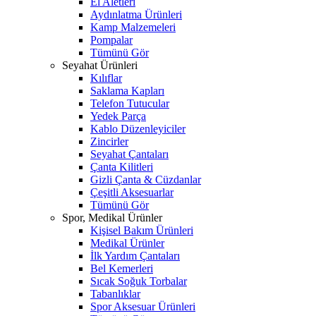
El Aletleri
Aydınlatma Ürünleri
Kamp Malzemeleri
Pompalar
Tümünü Gör
Seyahat Ürünleri
Kılıflar
Saklama Kapları
Telefon Tutucular
Yedek Parça
Kablo Düzenleyiciler
Zincirler
Seyahat Çantaları
Çanta Kilitleri
Gizli Çanta & Cüzdanlar
Çeşitli Aksesuarlar
Tümünü Gör
Spor, Medikal Ürünler
Kişisel Bakım Ürünleri
Medikal Ürünler
İlk Yardım Çantaları
Bel Kemerleri
Sıcak Soğuk Torbalar
Tabanlıklar
Spor Aksesuar Ürünleri