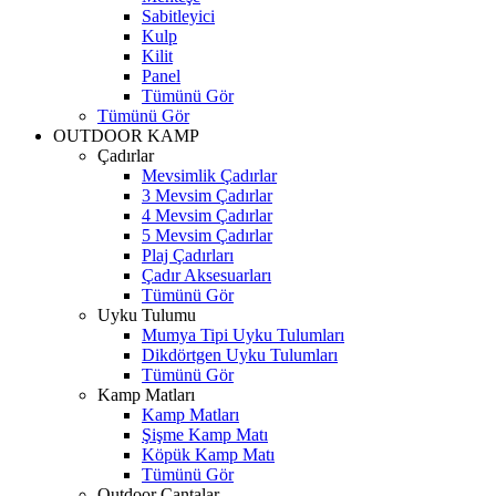
Sabitleyici
Kulp
Kilit
Panel
Tümünü Gör
Tümünü Gör
OUTDOOR KAMP
Çadırlar
Mevsimlik Çadırlar
3 Mevsim Çadırlar
4 Mevsim Çadırlar
5 Mevsim Çadırlar
Plaj Çadırları
Çadır Aksesuarları
Tümünü Gör
Uyku Tulumu
Mumya Tipi Uyku Tulumları
Dikdörtgen Uyku Tulumları
Tümünü Gör
Kamp Matları
Kamp Matları
Şişme Kamp Matı
Köpük Kamp Matı
Tümünü Gör
Outdoor Çantalar