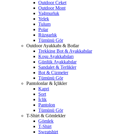
Outdoor Ceket
Outdoor Mont
Yağmurluk
Yelek
Tulum
Polar
Rüzgarlık
Tümünü Gör
Outdoor Ayakkabı & Botlar
Trekking Bot & Ayakkabılar
Koşu Ayakkabıları
Günlük Ayakkabılar
Sandalet & Terlikler
Bot & Çizmeler
Tümünü Gör
Pantolonlar & İçlikler
Kapri
Şort
İçlik
Pantolon
Tümünü Gör
T-Shirt & Gömlekler
Gömlek
T-Shirt
Sweatshirt