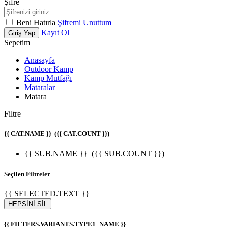
Şifre
Beni Hatırla
Şifremi Unuttum
Kayıt Ol
Giriş Yap
Sepetim
Anasayfa
Outdoor Kamp
Kamp Mutfağı
Mataralar
Matara
Filtre
{{ CAT.NAME }}
({{ CAT.COUNT }})
{{ SUB.NAME }}
({{ SUB.COUNT }})
Seçilen Filtreler
{{ SELECTED.TEXT }}
HEPSİNİ SİL
{{ FILTERS.VARIANTS.TYPE1_NAME }}