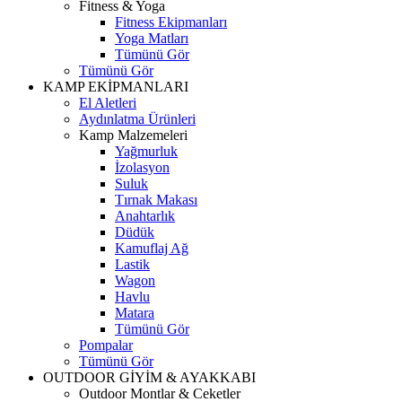
Fitness & Yoga
Fitness Ekipmanları
Yoga Matları
Tümünü Gör
Tümünü Gör
KAMP EKİPMANLARI
El Aletleri
Aydınlatma Ürünleri
Kamp Malzemeleri
Yağmurluk
İzolasyon
Suluk
Tırnak Makası
Anahtarlık
Düdük
Kamuflaj Ağ
Lastik
Wagon
Havlu
Matara
Tümünü Gör
Pompalar
Tümünü Gör
OUTDOOR GİYİM & AYAKKABI
Outdoor Montlar & Ceketler