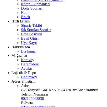
Kamp Ekipmanları
Doğa Sporları
Kadın
Erkek
Hızlı Erişim
Sipariş Takibi
Sık Sorulan Sorular
Bayi Başvuru
Bayii Girişi
Üye Kayıt
Hakkımızda
Biz kimiz
Mağazalar
Karaköy
Haramidere
Avcılar
Lojistik & Depo
Hadımköy
Adres & İletişim
Adres
E-5 Yanyolu Cad. No:196 34320 Avcılar / İstanbul
Telefon Numarası
902125903838
E-Posta