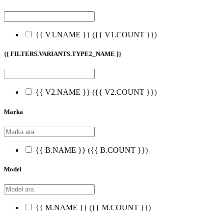
{{ V1.NAME }}
({{ V1.COUNT }})
{{ FILTERS.VARIANTS.TYPE2_NAME }}
{{ V2.NAME }}
({{ V2.COUNT }})
Marka
{{ B.NAME }}
({{ B.COUNT }})
Model
{{ M.NAME }}
({{ M.COUNT }})