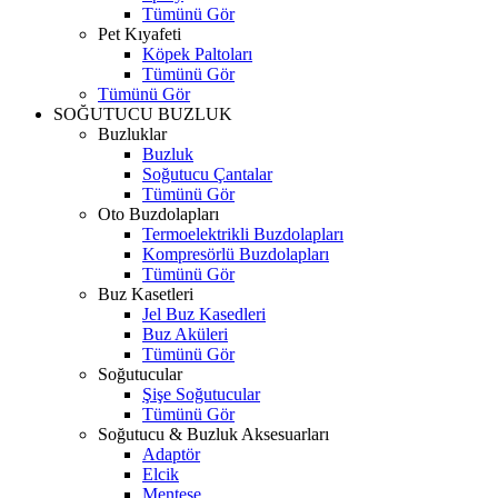
Tümünü Gör
Pet Kıyafeti
Köpek Paltoları
Tümünü Gör
Tümünü Gör
SOĞUTUCU BUZLUK
Buzluklar
Buzluk
Soğutucu Çantalar
Tümünü Gör
Oto Buzdolapları
Termoelektrikli Buzdolapları
Kompresörlü Buzdolapları
Tümünü Gör
Buz Kasetleri
Jel Buz Kasedleri
Buz Aküleri
Tümünü Gör
Soğutucular
Şişe Soğutucular
Tümünü Gör
Soğutucu & Buzluk Aksesuarları
Adaptör
Elcik
Menteşe