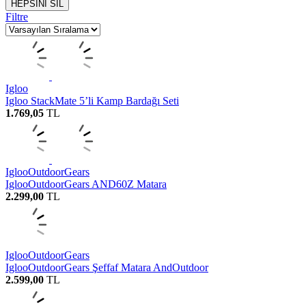
HEPSİNİ SİL
Filtre
Igloo
Igloo StackMate 5’li Kamp Bardağı Seti
1.769,05
TL
IglooOutdoorGears
IglooOutdoorGears AND60Z Matara
2.299,00
TL
IglooOutdoorGears
IglooOutdoorGears Şeffaf Matara AndOutdoor
2.599,00
TL