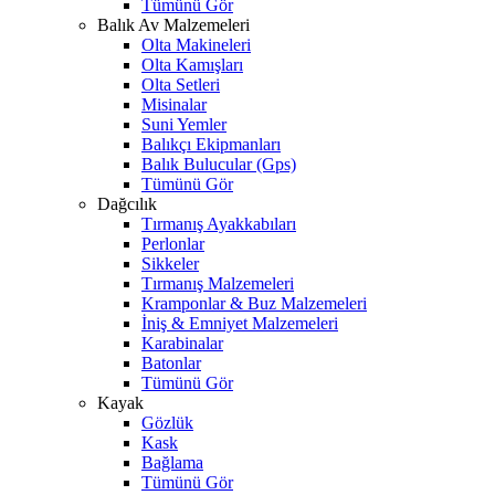
Tümünü Gör
Balık Av Malzemeleri
Olta Makineleri
Olta Kamışları
Olta Setleri
Misinalar
Suni Yemler
Balıkçı Ekipmanları
Balık Bulucular (Gps)
Tümünü Gör
Dağcılık
Tırmanış Ayakkabıları
Perlonlar
Sikkeler
Tırmanış Malzemeleri
Kramponlar & Buz Malzemeleri
İniş & Emniyet Malzemeleri
Karabinalar
Batonlar
Tümünü Gör
Kayak
Gözlük
Kask
Bağlama
Tümünü Gör