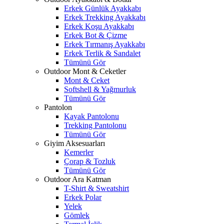
Erkek Günlük Ayakkabı
Erkek Trekking Ayakkabı
Erkek Koşu Ayakkabı
Erkek Bot & Çizme
Erkek Tırmanış Ayakkabı
Erkek Terlik & Sandalet
Tümünü Gör
Outdoor Mont & Ceketler
Mont & Ceket
Softshell & Yağmurluk
Tümünü Gör
Pantolon
Kayak Pantolonu
Trekking Pantolonu
Tümünü Gör
Giyim Aksesuarları
Kemerler
Çorap & Tozluk
Tümünü Gör
Outdoor Ara Katman
T-Shirt & Sweatshirt
Erkek Polar
Yelek
Gömlek