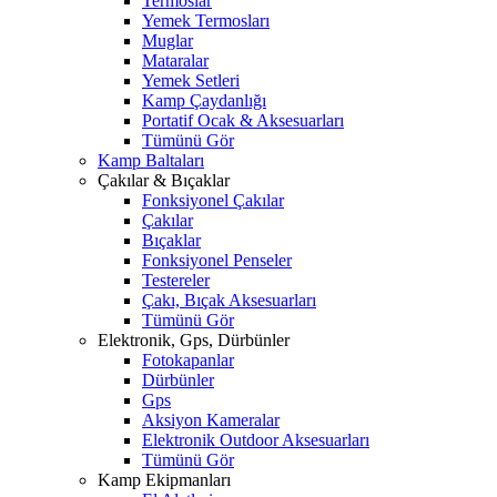
Termoslar
Yemek Termosları
Muglar
Mataralar
Yemek Setleri
Kamp Çaydanlığı
Portatif Ocak & Aksesuarları
Tümünü Gör
Kamp Baltaları
Çakılar & Bıçaklar
Fonksiyonel Çakılar
Çakılar
Bıçaklar
Fonksiyonel Penseler
Testereler
Çakı, Bıçak Aksesuarları
Tümünü Gör
Elektronik, Gps, Dürbünler
Fotokapanlar
Dürbünler
Gps
Aksiyon Kameralar
Elektronik Outdoor Aksesuarları
Tümünü Gör
Kamp Ekipmanları