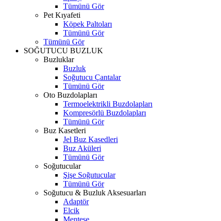
Tümünü Gör
Pet Kıyafeti
Köpek Paltoları
Tümünü Gör
Tümünü Gör
SOĞUTUCU BUZLUK
Buzluklar
Buzluk
Soğutucu Çantalar
Tümünü Gör
Oto Buzdolapları
Termoelektrikli Buzdolapları
Kompresörlü Buzdolapları
Tümünü Gör
Buz Kasetleri
Jel Buz Kasedleri
Buz Aküleri
Tümünü Gör
Soğutucular
Şişe Soğutucular
Tümünü Gör
Soğutucu & Buzluk Aksesuarları
Adaptör
Elcik
Menteşe