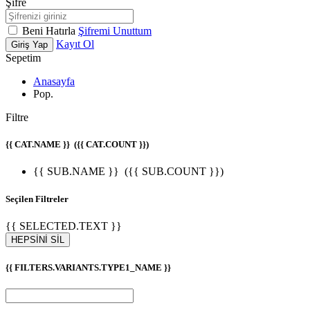
Şifre
Beni Hatırla
Şifremi Unuttum
Kayıt Ol
Giriş Yap
Sepetim
Anasayfa
Pop.
Filtre
{{ CAT.NAME }}
({{ CAT.COUNT }})
{{ SUB.NAME }}
({{ SUB.COUNT }})
Seçilen Filtreler
{{ SELECTED.TEXT }}
HEPSİNİ SİL
{{ FILTERS.VARIANTS.TYPE1_NAME }}