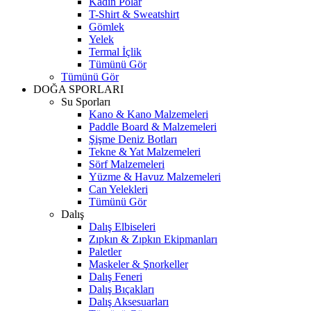
Kadın Polar
T-Shirt & Sweatshirt
Gömlek
Yelek
Termal İçlik
Tümünü Gör
Tümünü Gör
DOĞA SPORLARI
Su Sporları
Kano & Kano Malzemeleri
Paddle Board & Malzemeleri
Şişme Deniz Botları
Tekne & Yat Malzemeleri
Sörf Malzemeleri
Yüzme & Havuz Malzemeleri
Can Yelekleri
Tümünü Gör
Dalış
Dalış Elbiseleri
Zıpkın & Zıpkın Ekipmanları
Paletler
Maskeler & Şnorkeller
Dalış Feneri
Dalış Bıçakları
Dalış Aksesuarları