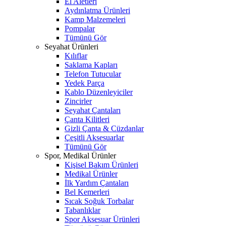
El Aletleri
Aydınlatma Ürünleri
Kamp Malzemeleri
Pompalar
Tümünü Gör
Seyahat Ürünleri
Kılıflar
Saklama Kapları
Telefon Tutucular
Yedek Parça
Kablo Düzenleyiciler
Zincirler
Seyahat Çantaları
Çanta Kilitleri
Gizli Çanta & Cüzdanlar
Çeşitli Aksesuarlar
Tümünü Gör
Spor, Medikal Ürünler
Kişisel Bakım Ürünleri
Medikal Ürünler
İlk Yardım Çantaları
Bel Kemerleri
Sıcak Soğuk Torbalar
Tabanlıklar
Spor Aksesuar Ürünleri