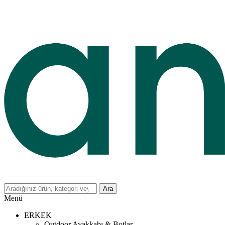
Ara
Menü
ERKEK
Outdoor Ayakkabı & Botlar