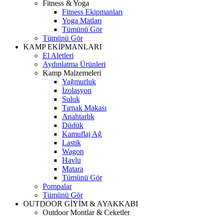
Fitness & Yoga
Fitness Ekipmanları
Yoga Matları
Tümünü Gör
Tümünü Gör
KAMP EKİPMANLARI
El Aletleri
Aydınlatma Ürünleri
Kamp Malzemeleri
Yağmurluk
İzolasyon
Suluk
Tırnak Makası
Anahtarlık
Düdük
Kamuflaj Ağ
Lastik
Wagon
Havlu
Matara
Tümünü Gör
Pompalar
Tümünü Gör
OUTDOOR GİYİM & AYAKKABI
Outdoor Montlar & Ceketler