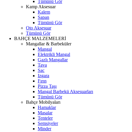
Tümünü Gör
Kamp Aksesuar
Kalem
Sapan
Tümünü Gör
Oto Aksesuar
Tümünü Gör
BAHÇE MALZEMELERİ
Mangallar & Barbeküler
Mangal
Elektrikli Mangal
Gazlı Mangallar
Tava
Sac
Izgara
Fırın
Pizza Taşı
Mangal Barbekü Aksesuarları
Tümünü Gör
Bahçe Mobilyaları
Hamaklar
Masalar
Tenteler
Şemsiyeler
Minder