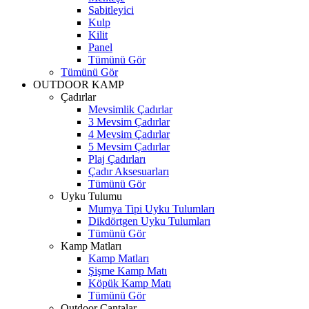
Sabitleyici
Kulp
Kilit
Panel
Tümünü Gör
Tümünü Gör
OUTDOOR KAMP
Çadırlar
Mevsimlik Çadırlar
3 Mevsim Çadırlar
4 Mevsim Çadırlar
5 Mevsim Çadırlar
Plaj Çadırları
Çadır Aksesuarları
Tümünü Gör
Uyku Tulumu
Mumya Tipi Uyku Tulumları
Dikdörtgen Uyku Tulumları
Tümünü Gör
Kamp Matları
Kamp Matları
Şişme Kamp Matı
Köpük Kamp Matı
Tümünü Gör
Outdoor Çantalar