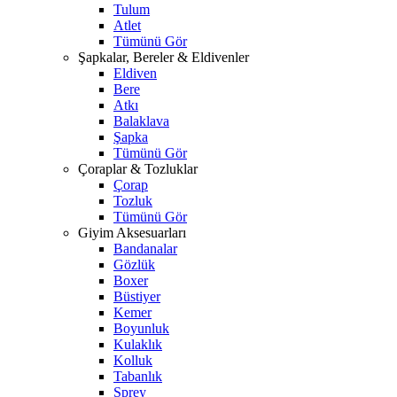
Tulum
Atlet
Tümünü Gör
Şapkalar, Bereler & Eldivenler
Eldiven
Bere
Atkı
Balaklava
Şapka
Tümünü Gör
Çoraplar & Tozluklar
Çorap
Tozluk
Tümünü Gör
Giyim Aksesuarları
Bandanalar
Gözlük
Boxer
Büstiyer
Kemer
Boyunluk
Kulaklık
Kolluk
Tabanlık
Sprey