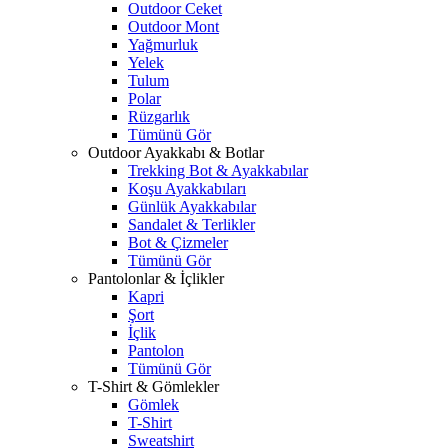
Outdoor Ceket
Outdoor Mont
Yağmurluk
Yelek
Tulum
Polar
Rüzgarlık
Tümünü Gör
Outdoor Ayakkabı & Botlar
Trekking Bot & Ayakkabılar
Koşu Ayakkabıları
Günlük Ayakkabılar
Sandalet & Terlikler
Bot & Çizmeler
Tümünü Gör
Pantolonlar & İçlikler
Kapri
Şort
İçlik
Pantolon
Tümünü Gör
T-Shirt & Gömlekler
Gömlek
T-Shirt
Sweatshirt