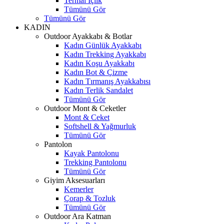
Termal İçlik
Tümünü Gör
Tümünü Gör
KADIN
Outdoor Ayakkabı & Botlar
Kadın Günlük Ayakkabı
Kadın Trekking Ayakkabı
Kadın Koşu Ayakkabı
Kadın Bot & Çizme
Kadın Tırmanış Ayakkabısı
Kadın Terlik Sandalet
Tümünü Gör
Outdoor Mont & Ceketler
Mont & Ceket
Softshell & Yağmurluk
Tümünü Gör
Pantolon
Kayak Pantolonu
Trekking Pantolonu
Tümünü Gör
Giyim Aksesuarları
Kemerler
Çorap & Tozluk
Tümünü Gör
Outdoor Ara Katman