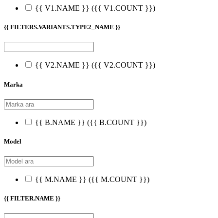
{{ V1.NAME }}
({{ V1.COUNT }})
{{ FILTERS.VARIANTS.TYPE2_NAME }}
{{ V2.NAME }}
({{ V2.COUNT }})
Marka
{{ B.NAME }}
({{ B.COUNT }})
Model
{{ M.NAME }}
({{ M.COUNT }})
{{ FILTER.NAME }}