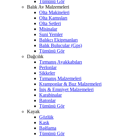
Tümünü Gör
Balık Av Malzemeleri
Olta Makineleri
Olta Kamışları
Olta Setleri
Misinalar
Suni Yemler
Balıkçı Ekipmanları
Balık Bulucular (Gps)
Tümünü Gör
Dağcılık
Tırmanış Ayakkabıları
Perlonlar
Sikkeler
Tırmanış Malzemeleri
Kramponlar & Buz Malzemeleri
İniş & Emniyet Malzemeleri
Karabinalar
Batonlar
Tümünü Gör
Kayak
Gözlük
Kask
Bağlama
Tümünü Gör