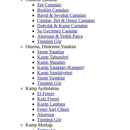
Sırt Çantaları
Bisiklet Çantaları
Bavul & Seyahat Çantaları
Cüzdan, Bel & Omuz Çantaları
Dağcılık & Kamp Çantaları
Su Geçirmez Çantalar
Aksesuar & Yedek Parça
Tümünü Gör
Oturma, Dinlenme,Yataklar
Şişme Yataklar
Kamp Tabureleri
Kamp Masaları
Kamp Yatakları (Kampet)
Kamp Sandalyeleri
Şişme Yastıklar
Tümünü Gör
Kamp Aydınlatma
El Feneri
Kafa Feneri
Kamp Lambası
Fener Şarj Cihazı
Aksesuar
Tümünü Gör
Kamp Mutfağı