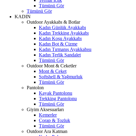
Termal İçlik
Tümünü Gör
Tümünü Gör
KADIN
Outdoor Ayakkabı & Botlar
Kadın Günlük Ayakkabı
Kadın Trekking Ayakkabı
Kadın Koşu Ayakkabı
Kadın Bot & Çizme
Kadın Tırmanış Ayakkabısı
Kadın Terlik Sandalet
Tümünü Gör
Outdoor Mont & Ceketler
Mont & Ceket
Softshell & Yağmurluk
Tümünü Gör
Pantolon
Kayak Pantolonu
Trekking Pantolonu
Tümünü Gör
Giyim Aksesuarları
Kemerler
Çorap & Tozluk
Tümünü Gör
Outdoor Ara Katman