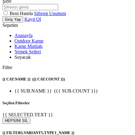
Şifre
Beni Hatırla
Şifremi Unuttum
Kayıt Ol
Giriş Yap
Sepetim
Anasayfa
Outdoor Kamp
Kamp Mutfağı
Yemek Setleri
Soyacak
Filtre
{{ CAT.NAME }}
({{ CAT.COUNT }})
{{ SUB.NAME }}
({{ SUB.COUNT }})
Seçilen Filtreler
{{ SELECTED.TEXT }}
HEPSİNİ SİL
{{ FILTERS.VARIANTS.TYPE1_NAME }}