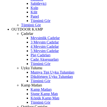
Sabitleyici
Kulp
Kilit
Panel
Tümünü Gör
Tümünü Gör
OUTDOOR KAMP
Çadırlar
Mevsimlik Çadırlar
3 Mevsim Çadırlar
4 Mevsim Çadırlar
5 Mevsim Çadırlar
Plaj Çadırları
Çadır Aksesuarları
Tümünü Gör
Uyku Tulumu
Mumya Tipi Uyku Tulumları
Dikdörtgen Uyku Tulumları
Tümünü Gör
Kamp Matları
Kamp Matları
Şişme Kamp Matı
Köpük Kamp Matı
Tümünü Gör
Outdoor Çantalar