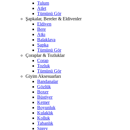
Tulum
Atlet
Tümünü Gör
Şapkalar, Bereler & Eldivenler
Eldiven
Bere
Atkı
Balaklava
Şapka
Tümünü Gör
Çoraplar & Tozluklar
Çorap
Tozluk
Tümünü Gör
Giyim Aksesuarları
Bandanalar
Gözlük
Boxer
Büstiyer
Kemer
Boyunluk
Kulaklık
Kolluk
Tabanlık
Sprey