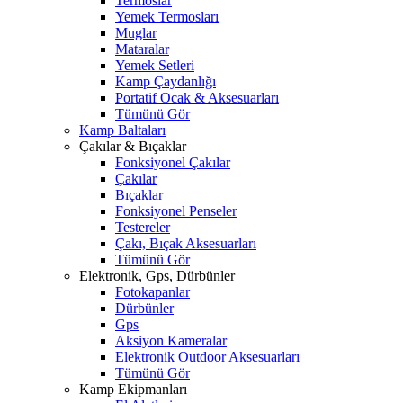
Termoslar
Yemek Termosları
Muglar
Mataralar
Yemek Setleri
Kamp Çaydanlığı
Portatif Ocak & Aksesuarları
Tümünü Gör
Kamp Baltaları
Çakılar & Bıçaklar
Fonksiyonel Çakılar
Çakılar
Bıçaklar
Fonksiyonel Penseler
Testereler
Çakı, Bıçak Aksesuarları
Tümünü Gör
Elektronik, Gps, Dürbünler
Fotokapanlar
Dürbünler
Gps
Aksiyon Kameralar
Elektronik Outdoor Aksesuarları
Tümünü Gör
Kamp Ekipmanları