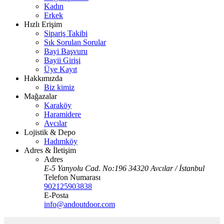
Kadın
Erkek
Hızlı Erişim
Sipariş Takibi
Sık Sorulan Sorular
Bayi Başvuru
Bayii Girişi
Üye Kayıt
Hakkımızda
Biz kimiz
Mağazalar
Karaköy
Haramidere
Avcılar
Lojistik & Depo
Hadımköy
Adres & İletişim
Adres
E-5 Yanyolu Cad. No:196 34320 Avcılar / İstanbul
Telefon Numarası
902125903838
E-Posta
info@andoutdoor.com