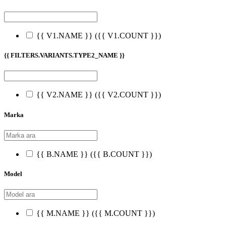
{{ V1.NAME }}
({{ V1.COUNT }})
{{ FILTERS.VARIANTS.TYPE2_NAME }}
{{ V2.NAME }}
({{ V2.COUNT }})
Marka
{{ B.NAME }}
({{ B.COUNT }})
Model
{{ M.NAME }}
({{ M.COUNT }})