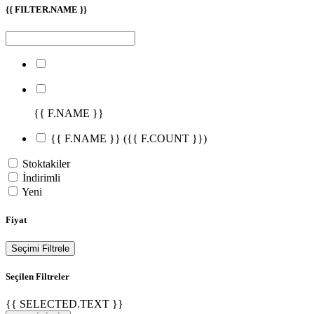
{{ FILTER.NAME }}
{{ F.NAME }}
{{ F.NAME }}
({{ F.COUNT }})
Stoktakiler
İndirimli
Yeni
Fiyat
Seçimi Filtrele
Seçilen Filtreler
{{ SELECTED.TEXT }}