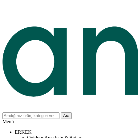
Ara
Menü
ERKEK
Outdoor Ayakkabı & Botlar