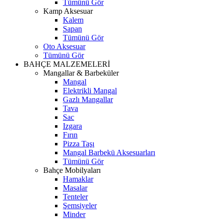
Tümünü Gör
Kamp Aksesuar
Kalem
Sapan
Tümünü Gör
Oto Aksesuar
Tümünü Gör
BAHÇE MALZEMELERİ
Mangallar & Barbeküler
Mangal
Elektrikli Mangal
Gazlı Mangallar
Tava
Sac
Izgara
Fırın
Pizza Taşı
Mangal Barbekü Aksesuarları
Tümünü Gör
Bahçe Mobilyaları
Hamaklar
Masalar
Tenteler
Şemsiyeler
Minder