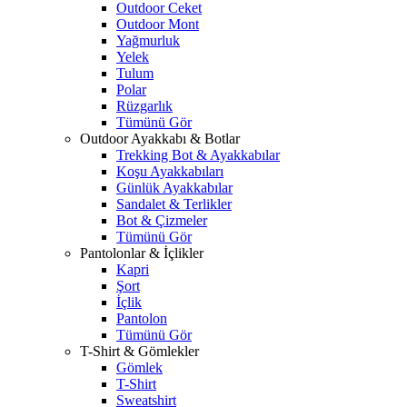
Outdoor Ceket
Outdoor Mont
Yağmurluk
Yelek
Tulum
Polar
Rüzgarlık
Tümünü Gör
Outdoor Ayakkabı & Botlar
Trekking Bot & Ayakkabılar
Koşu Ayakkabıları
Günlük Ayakkabılar
Sandalet & Terlikler
Bot & Çizmeler
Tümünü Gör
Pantolonlar & İçlikler
Kapri
Şort
İçlik
Pantolon
Tümünü Gör
T-Shirt & Gömlekler
Gömlek
T-Shirt
Sweatshirt