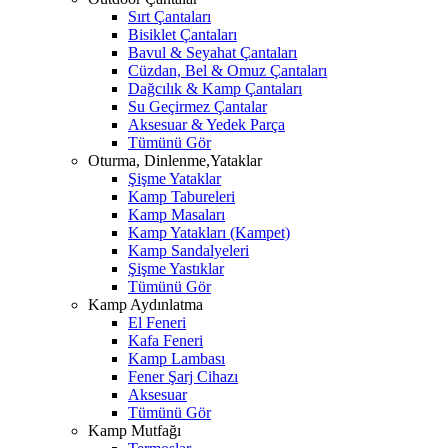
Sırt Çantaları
Bisiklet Çantaları
Bavul & Seyahat Çantaları
Cüzdan, Bel & Omuz Çantaları
Dağcılık & Kamp Çantaları
Su Geçirmez Çantalar
Aksesuar & Yedek Parça
Tümünü Gör
Oturma, Dinlenme,Yataklar
Şişme Yataklar
Kamp Tabureleri
Kamp Masaları
Kamp Yatakları (Kampet)
Kamp Sandalyeleri
Şişme Yastıklar
Tümünü Gör
Kamp Aydınlatma
El Feneri
Kafa Feneri
Kamp Lambası
Fener Şarj Cihazı
Aksesuar
Tümünü Gör
Kamp Mutfağı