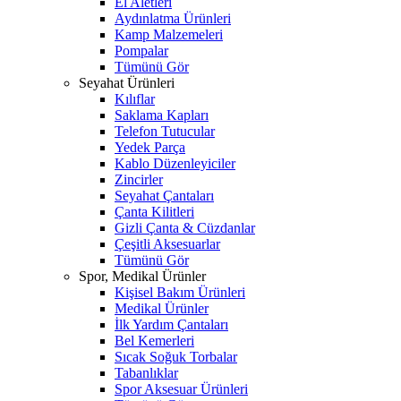
El Aletleri
Aydınlatma Ürünleri
Kamp Malzemeleri
Pompalar
Tümünü Gör
Seyahat Ürünleri
Kılıflar
Saklama Kapları
Telefon Tutucular
Yedek Parça
Kablo Düzenleyiciler
Zincirler
Seyahat Çantaları
Çanta Kilitleri
Gizli Çanta & Cüzdanlar
Çeşitli Aksesuarlar
Tümünü Gör
Spor, Medikal Ürünler
Kişisel Bakım Ürünleri
Medikal Ürünler
İlk Yardım Çantaları
Bel Kemerleri
Sıcak Soğuk Torbalar
Tabanlıklar
Spor Aksesuar Ürünleri