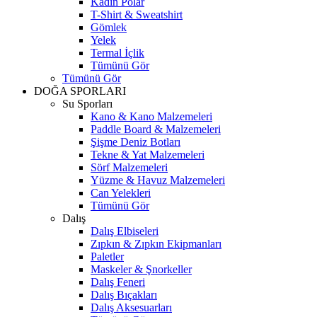
Kadın Polar
T-Shirt & Sweatshirt
Gömlek
Yelek
Termal İçlik
Tümünü Gör
Tümünü Gör
DOĞA SPORLARI
Su Sporları
Kano & Kano Malzemeleri
Paddle Board & Malzemeleri
Şişme Deniz Botları
Tekne & Yat Malzemeleri
Sörf Malzemeleri
Yüzme & Havuz Malzemeleri
Can Yelekleri
Tümünü Gör
Dalış
Dalış Elbiseleri
Zıpkın & Zıpkın Ekipmanları
Paletler
Maskeler & Şnorkeller
Dalış Feneri
Dalış Bıçakları
Dalış Aksesuarları