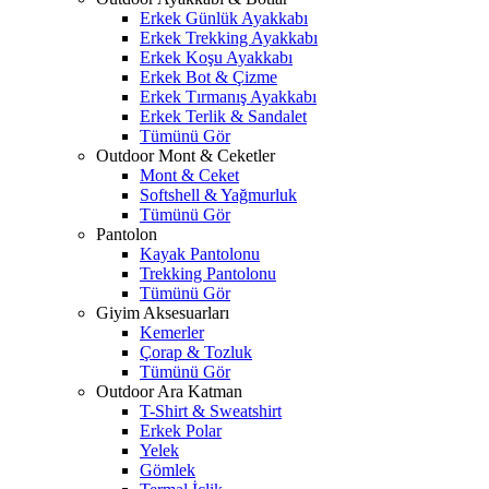
Erkek Günlük Ayakkabı
Erkek Trekking Ayakkabı
Erkek Koşu Ayakkabı
Erkek Bot & Çizme
Erkek Tırmanış Ayakkabı
Erkek Terlik & Sandalet
Tümünü Gör
Outdoor Mont & Ceketler
Mont & Ceket
Softshell & Yağmurluk
Tümünü Gör
Pantolon
Kayak Pantolonu
Trekking Pantolonu
Tümünü Gör
Giyim Aksesuarları
Kemerler
Çorap & Tozluk
Tümünü Gör
Outdoor Ara Katman
T-Shirt & Sweatshirt
Erkek Polar
Yelek
Gömlek