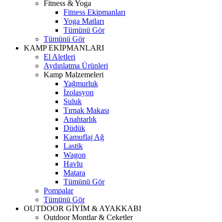
Fitness & Yoga
Fitness Ekipmanları
Yoga Matları
Tümünü Gör
Tümünü Gör
KAMP EKİPMANLARI
El Aletleri
Aydınlatma Ürünleri
Kamp Malzemeleri
Yağmurluk
İzolasyon
Suluk
Tırnak Makası
Anahtarlık
Düdük
Kamuflaj Ağ
Lastik
Wagon
Havlu
Matara
Tümünü Gör
Pompalar
Tümünü Gör
OUTDOOR GİYİM & AYAKKABI
Outdoor Montlar & Ceketler