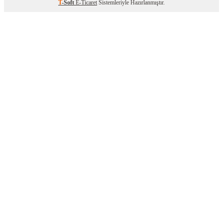
T
-Soft
E-Ticaret
Sistemleriyle Hazırlanmıştır.