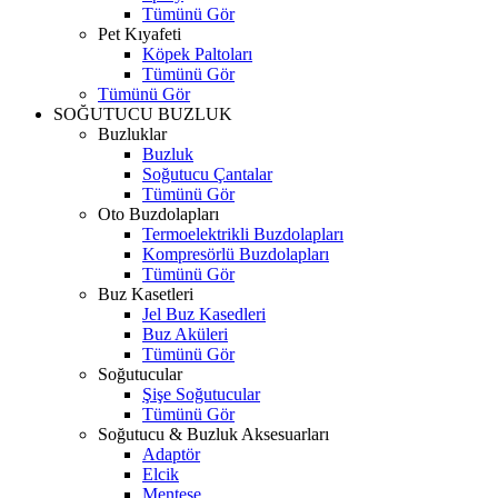
Tümünü Gör
Pet Kıyafeti
Köpek Paltoları
Tümünü Gör
Tümünü Gör
SOĞUTUCU BUZLUK
Buzluklar
Buzluk
Soğutucu Çantalar
Tümünü Gör
Oto Buzdolapları
Termoelektrikli Buzdolapları
Kompresörlü Buzdolapları
Tümünü Gör
Buz Kasetleri
Jel Buz Kasedleri
Buz Aküleri
Tümünü Gör
Soğutucular
Şişe Soğutucular
Tümünü Gör
Soğutucu & Buzluk Aksesuarları
Adaptör
Elcik
Menteşe