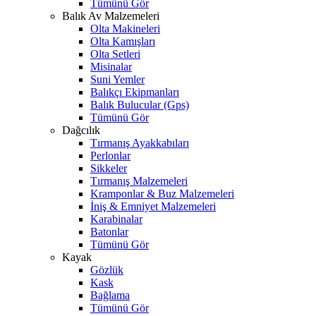
Tümünü Gör
Balık Av Malzemeleri
Olta Makineleri
Olta Kamışları
Olta Setleri
Misinalar
Suni Yemler
Balıkçı Ekipmanları
Balık Bulucular (Gps)
Tümünü Gör
Dağcılık
Tırmanış Ayakkabıları
Perlonlar
Sikkeler
Tırmanış Malzemeleri
Kramponlar & Buz Malzemeleri
İniş & Emniyet Malzemeleri
Karabinalar
Batonlar
Tümünü Gör
Kayak
Gözlük
Kask
Bağlama
Tümünü Gör