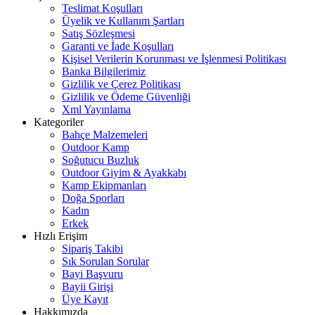
Teslimat Koşulları
Üyelik ve Kullanım Şartları
Satış Sözleşmesi
Garanti ve İade Koşulları
Kişisel Verilerin Korunması ve İşlenmesi Politikası
Banka Bilgilerimiz
Gizlilik ve Çerez Politikası
Gizlilik ve Ödeme Güvenliği
Xml Yayınlama
Kategoriler
Bahçe Malzemeleri
Outdoor Kamp
Soğutucu Buzluk
Outdoor Giyim & Ayakkabı
Kamp Ekipmanları
Doğa Sporları
Kadın
Erkek
Hızlı Erişim
Sipariş Takibi
Sık Sorulan Sorular
Bayi Başvuru
Bayii Girişi
Üye Kayıt
Hakkımızda