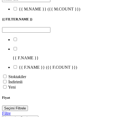
{{ M.NAME }}
({{ M.COUNT }})
{{ FILTER.NAME }}
{{ F.NAME }}
{{ F.NAME }}
({{ F.COUNT }})
Stoktakiler
İndirimli
Yeni
Fiyat
Seçimi Filtrele
Filtre