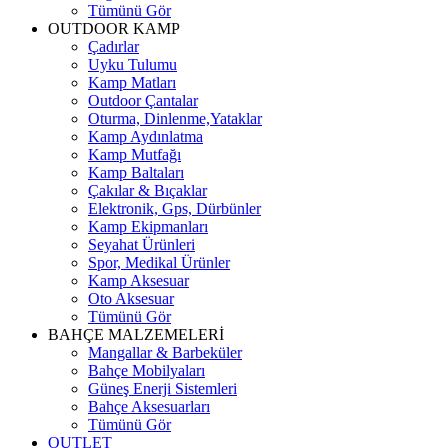
Tümünü Gör
OUTDOOR KAMP
Çadırlar
Uyku Tulumu
Kamp Matları
Outdoor Çantalar
Oturma, Dinlenme,Yataklar
Kamp Aydınlatma
Kamp Mutfağı
Kamp Baltaları
Çakılar & Bıçaklar
Elektronik, Gps, Dürbünler
Kamp Ekipmanları
Seyahat Ürünleri
Spor, Medikal Ürünler
Kamp Aksesuar
Oto Aksesuar
Tümünü Gör
BAHÇE MALZEMELERİ
Mangallar & Barbeküler
Bahçe Mobilyaları
Güneş Enerji Sistemleri
Bahçe Aksesuarları
Tümünü Gör
OUTLET