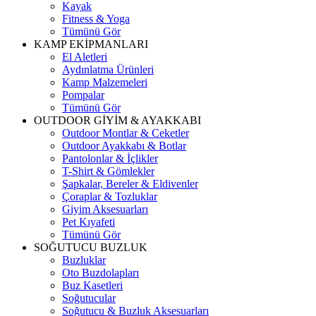
Kayak
Fitness & Yoga
Tümünü Gör
KAMP EKİPMANLARI
El Aletleri
Aydınlatma Ürünleri
Kamp Malzemeleri
Pompalar
Tümünü Gör
OUTDOOR GİYİM & AYAKKABI
Outdoor Montlar & Ceketler
Outdoor Ayakkabı & Botlar
Pantolonlar & İçlikler
T-Shirt & Gömlekler
Şapkalar, Bereler & Eldivenler
Çoraplar & Tozluklar
Giyim Aksesuarları
Pet Kıyafeti
Tümünü Gör
SOĞUTUCU BUZLUK
Buzluklar
Oto Buzdolapları
Buz Kasetleri
Soğutucular
Soğutucu & Buzluk Aksesuarları