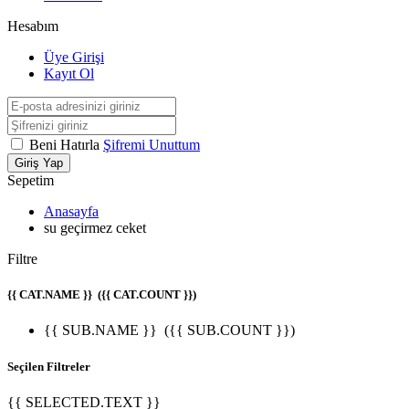
Hesabım
Üye Girişi
Kayıt Ol
Beni Hatırla
Şifremi Unuttum
Giriş Yap
Sepetim
Anasayfa
su geçirmez ceket
Filtre
{{ CAT.NAME }}
({{ CAT.COUNT }})
{{ SUB.NAME }}
({{ SUB.COUNT }})
Seçilen Filtreler
{{ SELECTED.TEXT }}