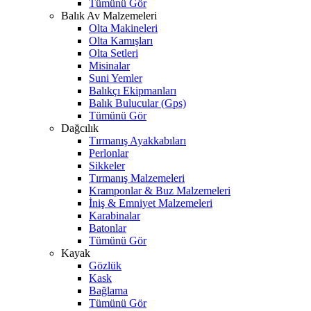
Tümünü Gör
Balık Av Malzemeleri
Olta Makineleri
Olta Kamışları
Olta Setleri
Misinalar
Suni Yemler
Balıkçı Ekipmanları
Balık Bulucular (Gps)
Tümünü Gör
Dağcılık
Tırmanış Ayakkabıları
Perlonlar
Sikkeler
Tırmanış Malzemeleri
Kramponlar & Buz Malzemeleri
İniş & Emniyet Malzemeleri
Karabinalar
Batonlar
Tümünü Gör
Kayak
Gözlük
Kask
Bağlama
Tümünü Gör