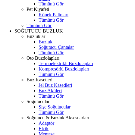
Tümünü Gör
Pet Kıyafeti
Köpek Paltoları
Tümünü Gör
Tümünü Gör
SOĞUTUCU BUZLUK
Buzluklar
Buzluk
Soğutucu Çantalar
Tümünü Gör
Oto Buzdolapları
Termoelektrikli Buzdolapları
Kompresörlü Buzdolapları
Tümünü Gör
Buz Kasetleri
Jel Buz Kasedleri
Buz Aküleri
Tümünü Gör
Soğutucular
Şişe Soğutucular
Tümünü Gör
Soğutucu & Buzluk Aksesuarları
Adaptör
Elcik
Menteşe