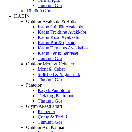
Termal İçlik
Tümünü Gör
Tümünü Gör
KADIN
Outdoor Ayakkabı & Botlar
Kadın Günlük Ayakkabı
Kadın Trekking Ayakkabı
Kadın Koşu Ayakkabı
Kadın Bot & Çizme
Kadın Tırmanış Ayakkabısı
Kadın Terlik Sandalet
Tümünü Gör
Outdoor Mont & Ceketler
Mont & Ceket
Softshell & Yağmurluk
Tümünü Gör
Pantolon
Kayak Pantolonu
Trekking Pantolonu
Tümünü Gör
Giyim Aksesuarları
Kemerler
Çorap & Tozluk
Tümünü Gör
Outdoor Ara Katman