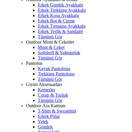
Erkek Günlük Ayakkabı
Erkek Trekking Ayakkabı
Erkek Koşu Ayakkabı
Erkek Bot & Çizme
Erkek Tırmanış Ayakkabı
Erkek Terlik & Sandalet
Tümünü Gör
Outdoor Mont & Ceketler
Mont & Ceket
Softshell & Yağmurluk
Tümünü Gör
Pantolon
Kayak Pantolonu
Trekking Pantolonu
Tümünü Gör
Giyim Aksesuarları
Kemerler
Çorap & Tozluk
Tümünü Gör
Outdoor Ara Katman
T-Shirt & Sweatshirt
Erkek Polar
Yelek
Gömlek