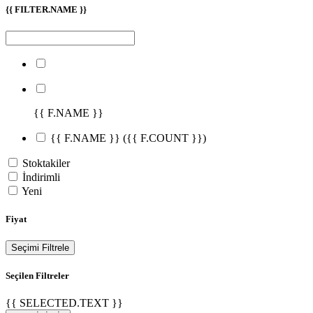
{{ FILTER.NAME }}
{{ F.NAME }}
{{ F.NAME }}
({{ F.COUNT }})
Stoktakiler
İndirimli
Yeni
Fiyat
Seçimi Filtrele
Seçilen Filtreler
{{ SELECTED.TEXT }}