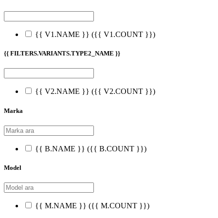
{{ V1.NAME }}
({{ V1.COUNT }})
{{ FILTERS.VARIANTS.TYPE2_NAME }}
{{ V2.NAME }}
({{ V2.COUNT }})
Marka
{{ B.NAME }}
({{ B.COUNT }})
Model
{{ M.NAME }}
({{ M.COUNT }})