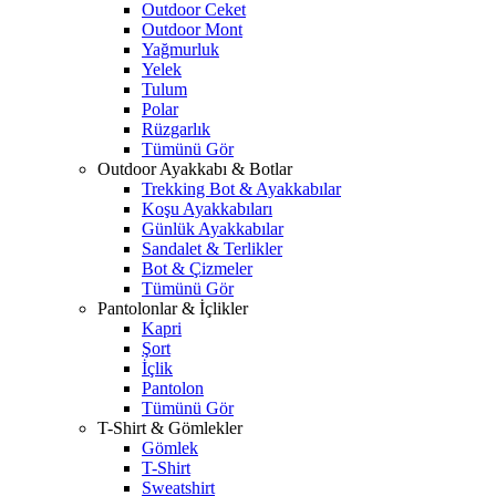
Outdoor Ceket
Outdoor Mont
Yağmurluk
Yelek
Tulum
Polar
Rüzgarlık
Tümünü Gör
Outdoor Ayakkabı & Botlar
Trekking Bot & Ayakkabılar
Koşu Ayakkabıları
Günlük Ayakkabılar
Sandalet & Terlikler
Bot & Çizmeler
Tümünü Gör
Pantolonlar & İçlikler
Kapri
Şort
İçlik
Pantolon
Tümünü Gör
T-Shirt & Gömlekler
Gömlek
T-Shirt
Sweatshirt