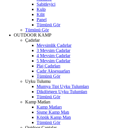
Sabitleyici
Kulp
Kilit
Panel
Tümünü Gör
Tümünü Gör
OUTDOOR KAMP
Çadırlar
Mevsimlik Çadırlar
3 Mevsim Çadırlar
4 Mevsim Çadırlar
5 Mevsim Çadırlar
Plaj Çadırları
Çadır Aksesuarları
Tümünü Gör
Uyku Tulumu
Mumya Tipi Uyku Tulumları
Dikdörtgen Uyku Tulumları
Tümünü Gör
Kamp Matları
Kamp Matları
Şişme Kamp Matı
Köpük Kamp Matı
Tümünü Gör
Outdoor Çantalar