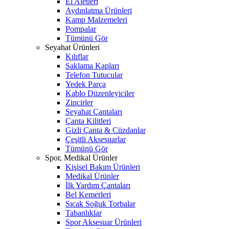
El Aletleri
Aydınlatma Ürünleri
Kamp Malzemeleri
Pompalar
Tümünü Gör
Seyahat Ürünleri
Kılıflar
Saklama Kapları
Telefon Tutucular
Yedek Parça
Kablo Düzenleyiciler
Zincirler
Seyahat Çantaları
Çanta Kilitleri
Gizli Çanta & Cüzdanlar
Çeşitli Aksesuarlar
Tümünü Gör
Spor, Medikal Ürünler
Kişisel Bakım Ürünleri
Medikal Ürünler
İlk Yardım Çantaları
Bel Kemerleri
Sıcak Soğuk Torbalar
Tabanlıklar
Spor Aksesuar Ürünleri