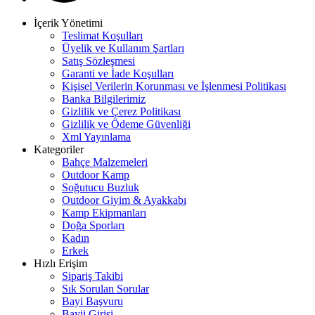
İçerik Yönetimi
Teslimat Koşulları
Üyelik ve Kullanım Şartları
Satış Sözleşmesi
Garanti ve İade Koşulları
Kişisel Verilerin Korunması ve İşlenmesi Politikası
Banka Bilgilerimiz
Gizlilik ve Çerez Politikası
Gizlilik ve Ödeme Güvenliği
Xml Yayınlama
Kategoriler
Bahçe Malzemeleri
Outdoor Kamp
Soğutucu Buzluk
Outdoor Giyim & Ayakkabı
Kamp Ekipmanları
Doğa Sporları
Kadın
Erkek
Hızlı Erişim
Sipariş Takibi
Sık Sorulan Sorular
Bayi Başvuru
Bayii Girişi