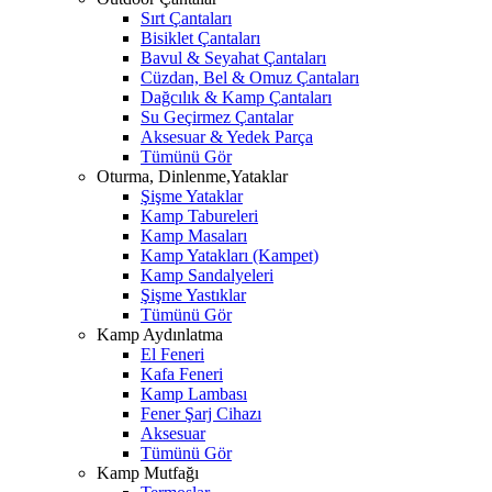
Sırt Çantaları
Bisiklet Çantaları
Bavul & Seyahat Çantaları
Cüzdan, Bel & Omuz Çantaları
Dağcılık & Kamp Çantaları
Su Geçirmez Çantalar
Aksesuar & Yedek Parça
Tümünü Gör
Oturma, Dinlenme,Yataklar
Şişme Yataklar
Kamp Tabureleri
Kamp Masaları
Kamp Yatakları (Kampet)
Kamp Sandalyeleri
Şişme Yastıklar
Tümünü Gör
Kamp Aydınlatma
El Feneri
Kafa Feneri
Kamp Lambası
Fener Şarj Cihazı
Aksesuar
Tümünü Gör
Kamp Mutfağı