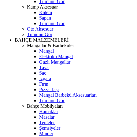
Tümünü Gör
Kamp Aksesuar
Kalem
Sapan
Tümünü Gör
Oto Aksesuar
Tümünü Gör
BAHÇE MALZEMELERİ
Mangallar & Barbeküler
Mangal
Elektrikli Mangal
Gazlı Mangallar
Tava
Sac
Izgara
Fırın
Pizza Taşı
Mangal Barbekü Aksesuarları
Tümünü Gör
Bahçe Mobilyaları
Hamaklar
Masalar
Tenteler
Şemsiyeler
Minder