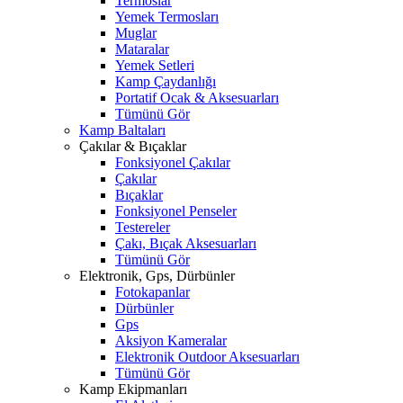
Termoslar
Yemek Termosları
Muglar
Mataralar
Yemek Setleri
Kamp Çaydanlığı
Portatif Ocak & Aksesuarları
Tümünü Gör
Kamp Baltaları
Çakılar & Bıçaklar
Fonksiyonel Çakılar
Çakılar
Bıçaklar
Fonksiyonel Penseler
Testereler
Çakı, Bıçak Aksesuarları
Tümünü Gör
Elektronik, Gps, Dürbünler
Fotokapanlar
Dürbünler
Gps
Aksiyon Kameralar
Elektronik Outdoor Aksesuarları
Tümünü Gör
Kamp Ekipmanları