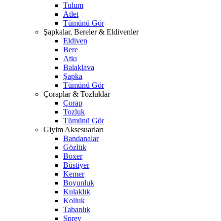
Tulum
Atlet
Tümünü Gör
Şapkalar, Bereler & Eldivenler
Eldiven
Bere
Atkı
Balaklava
Şapka
Tümünü Gör
Çoraplar & Tozluklar
Çorap
Tozluk
Tümünü Gör
Giyim Aksesuarları
Bandanalar
Gözlük
Boxer
Büstiyer
Kemer
Boyunluk
Kulaklık
Kolluk
Tabanlık
Sprey