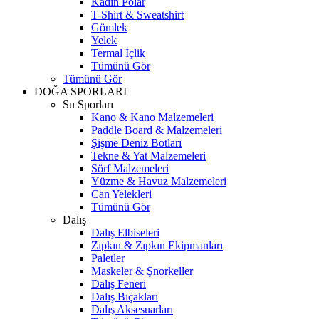
Kadın Polar
T-Shirt & Sweatshirt
Gömlek
Yelek
Termal İçlik
Tümünü Gör
Tümünü Gör
DOĞA SPORLARI
Su Sporları
Kano & Kano Malzemeleri
Paddle Board & Malzemeleri
Şişme Deniz Botları
Tekne & Yat Malzemeleri
Sörf Malzemeleri
Yüzme & Havuz Malzemeleri
Can Yelekleri
Tümünü Gör
Dalış
Dalış Elbiseleri
Zıpkın & Zıpkın Ekipmanları
Paletler
Maskeler & Şnorkeller
Dalış Feneri
Dalış Bıçakları
Dalış Aksesuarları