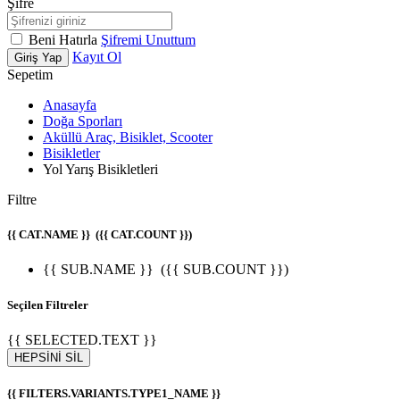
Şifre
Beni Hatırla
Şifremi Unuttum
Kayıt Ol
Giriş Yap
Sepetim
Anasayfa
Doğa Sporları
Aküllü Araç, Bisiklet, Scooter
Bisikletler
Yol Yarış Bisikletleri
Filtre
{{ CAT.NAME }}
({{ CAT.COUNT }})
{{ SUB.NAME }}
({{ SUB.COUNT }})
Seçilen Filtreler
{{ SELECTED.TEXT }}
HEPSİNİ SİL
{{ FILTERS.VARIANTS.TYPE1_NAME }}