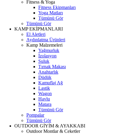
Fitness & Yoga
Fitness Ekipmanları
Yoga Matları
Tümünü Gör
Tümünü Gör
KAMP EKİPMANLARI
El Aletleri
Aydınlatma Ürünleri
Kamp Malzemeleri
Yağmurluk
İzolasyon
Suluk
Tırnak Makası
Anahtarlık
Düdük
Kamuflaj Ağ
Lastik
Wagon
Havlu
Matara
Tümünü Gör
Pompalar
Tümünü Gör
OUTDOOR GİYİM & AYAKKABI
Outdoor Montlar & Ceketler