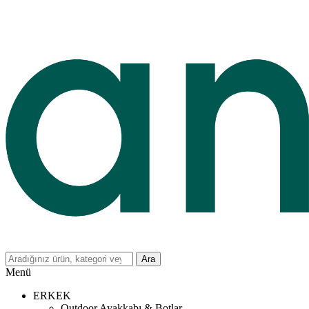
Ara
Menü
ERKEK
Outdoor Ayakkabı & Botlar