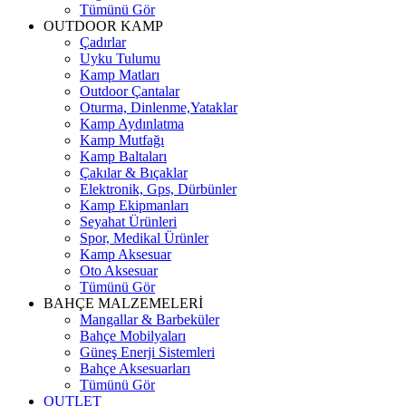
Tümünü Gör
OUTDOOR KAMP
Çadırlar
Uyku Tulumu
Kamp Matları
Outdoor Çantalar
Oturma, Dinlenme,Yataklar
Kamp Aydınlatma
Kamp Mutfağı
Kamp Baltaları
Çakılar & Bıçaklar
Elektronik, Gps, Dürbünler
Kamp Ekipmanları
Seyahat Ürünleri
Spor, Medikal Ürünler
Kamp Aksesuar
Oto Aksesuar
Tümünü Gör
BAHÇE MALZEMELERİ
Mangallar & Barbeküler
Bahçe Mobilyaları
Güneş Enerji Sistemleri
Bahçe Aksesuarları
Tümünü Gör
OUTLET