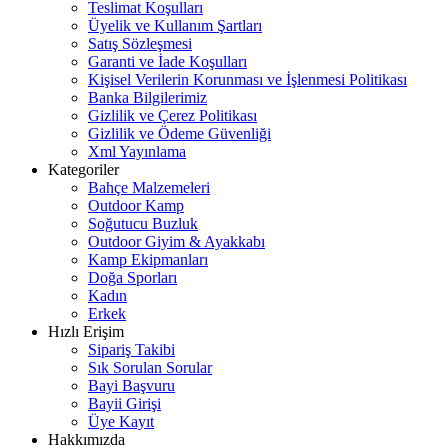
Teslimat Koşulları
Üyelik ve Kullanım Şartları
Satış Sözleşmesi
Garanti ve İade Koşulları
Kişisel Verilerin Korunması ve İşlenmesi Politikası
Banka Bilgilerimiz
Gizlilik ve Çerez Politikası
Gizlilik ve Ödeme Güvenliği
Xml Yayınlama
Kategoriler
Bahçe Malzemeleri
Outdoor Kamp
Soğutucu Buzluk
Outdoor Giyim & Ayakkabı
Kamp Ekipmanları
Doğa Sporları
Kadın
Erkek
Hızlı Erişim
Sipariş Takibi
Sık Sorulan Sorular
Bayi Başvuru
Bayii Girişi
Üye Kayıt
Hakkımızda