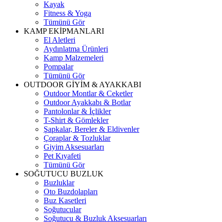
Kayak
Fitness & Yoga
Tümünü Gör
KAMP EKİPMANLARI
El Aletleri
Aydınlatma Ürünleri
Kamp Malzemeleri
Pompalar
Tümünü Gör
OUTDOOR GİYİM & AYAKKABI
Outdoor Montlar & Ceketler
Outdoor Ayakkabı & Botlar
Pantolonlar & İçlikler
T-Shirt & Gömlekler
Şapkalar, Bereler & Eldivenler
Çoraplar & Tozluklar
Giyim Aksesuarları
Pet Kıyafeti
Tümünü Gör
SOĞUTUCU BUZLUK
Buzluklar
Oto Buzdolapları
Buz Kasetleri
Soğutucular
Soğutucu & Buzluk Aksesuarları