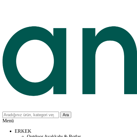
Ara
Menü
ERKEK
Outdoor Ayakkabı & Botlar