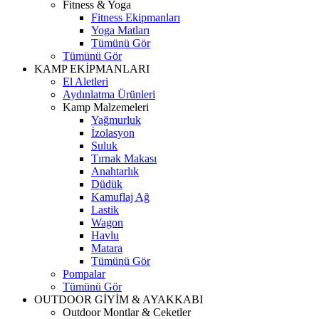
Fitness & Yoga
Fitness Ekipmanları
Yoga Matları
Tümünü Gör
Tümünü Gör
KAMP EKİPMANLARI
El Aletleri
Aydınlatma Ürünleri
Kamp Malzemeleri
Yağmurluk
İzolasyon
Suluk
Tırnak Makası
Anahtarlık
Düdük
Kamuflaj Ağ
Lastik
Wagon
Havlu
Matara
Tümünü Gör
Pompalar
Tümünü Gör
OUTDOOR GİYİM & AYAKKABI
Outdoor Montlar & Ceketler