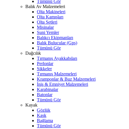
Tümünü Gör
Balık Av Malzemeleri
Olta Makineleri
Olta Kamışları
Olta Setleri
Misinalar
Suni Yemler
Balıkçı Ekipmanları
Balık Bulucular (Gps)
Tümünü Gör
Dağcılık
Tırmanış Ayakkabıları
Perlonlar
Sikkeler
Tırmanış Malzemeleri
Kramponlar & Buz Malzemeleri
İniş & Emniyet Malzemeleri
Karabinalar
Batonlar
Tümünü Gör
Kayak
Gözlük
Kask
Bağlama
Tümünü Gör