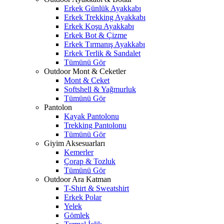
Erkek Günlük Ayakkabı
Erkek Trekking Ayakkabı
Erkek Koşu Ayakkabı
Erkek Bot & Çizme
Erkek Tırmanış Ayakkabı
Erkek Terlik & Sandalet
Tümünü Gör
Outdoor Mont & Ceketler
Mont & Ceket
Softshell & Yağmurluk
Tümünü Gör
Pantolon
Kayak Pantolonu
Trekking Pantolonu
Tümünü Gör
Giyim Aksesuarları
Kemerler
Çorap & Tozluk
Tümünü Gör
Outdoor Ara Katman
T-Shirt & Sweatshirt
Erkek Polar
Yelek
Gömlek