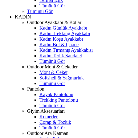
Termal İçlik
Tümünü Gör
Tümünü Gör
KADIN
Outdoor Ayakkabı & Botlar
Kadın Günlük Ayakkabı
Kadın Trekking Ayakkabı
Kadın Koşu Ayakkabı
Kadın Bot & Çizme
Kadın Tırmanış Ayakkabısı
Kadın Terlik Sandalet
Tümünü Gör
Outdoor Mont & Ceketler
Mont & Ceket
Softshell & Yağmurluk
Tümünü Gör
Pantolon
Kayak Pantolonu
Trekking Pantolonu
Tümünü Gör
Giyim Aksesuarları
Kemerler
Çorap & Tozluk
Tümünü Gör
Outdoor Ara Katman