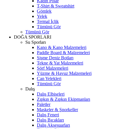
Kadın Polar
T-Shirt & Sweatshirt
Gömlek
Yelek
Termal İçlik
Tümünü Gör
Tümünü Gör
DOĞA SPORLARI
Su Sporları
Kano & Kano Malzemeleri
Paddle Board & Malzemeleri
Şişme Deniz Botları
Tekne & Yat Malzemeleri
Sörf Malzemeleri
Yüzme & Havuz Malzemeleri
Can Yelekleri
Tümünü Gör
Dalış
Dalış Elbiseleri
Zıpkın & Zıpkın Ekipmanları
Paletler
Maskeler & Şnorkeller
Dalış Feneri
Dalış Bıçakları
Dalış Aksesuarları