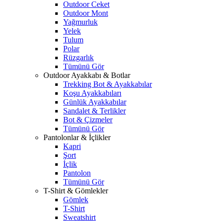
Outdoor Ceket
Outdoor Mont
Yağmurluk
Yelek
Tulum
Polar
Rüzgarlık
Tümünü Gör
Outdoor Ayakkabı & Botlar
Trekking Bot & Ayakkabılar
Koşu Ayakkabıları
Günlük Ayakkabılar
Sandalet & Terlikler
Bot & Çizmeler
Tümünü Gör
Pantolonlar & İçlikler
Kapri
Şort
İçlik
Pantolon
Tümünü Gör
T-Shirt & Gömlekler
Gömlek
T-Shirt
Sweatshirt