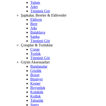
Tulum
Atlet
Tümünü Gör
Şapkalar, Bereler & Eldivenler
Eldiven
Bere
Atkı
Balaklava
Şapka
Tümünü Gör
Çoraplar & Tozluklar
Çorap
Tozluk
Tümünü Gör
Giyim Aksesuarları
Bandanalar
Gözlük
Boxer
Büstiyer
Kemer
Boyunluk
Kulaklık
Kolluk
Tabanlık
Sprey