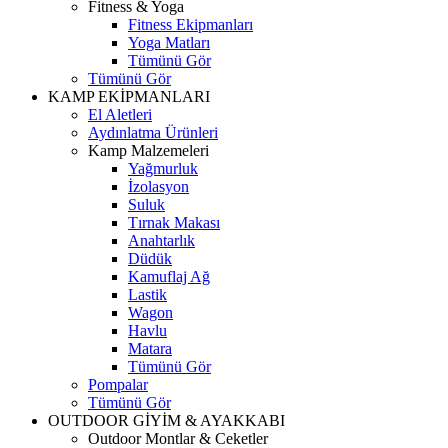
Fitness & Yoga
Fitness Ekipmanları
Yoga Matları
Tümünü Gör
Tümünü Gör
KAMP EKİPMANLARI
El Aletleri
Aydınlatma Ürünleri
Kamp Malzemeleri
Yağmurluk
İzolasyon
Suluk
Tırnak Makası
Anahtarlık
Düdük
Kamuflaj Ağ
Lastik
Wagon
Havlu
Matara
Tümünü Gör
Pompalar
Tümünü Gör
OUTDOOR GİYİM & AYAKKABI
Outdoor Montlar & Ceketler