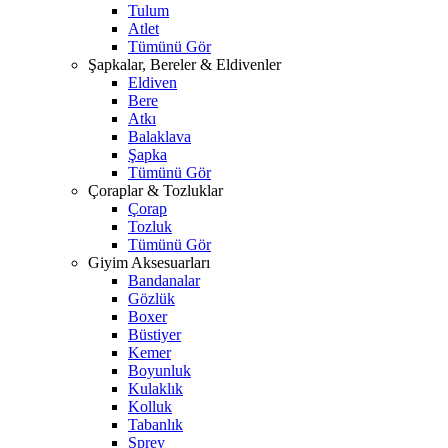
Tulum
Atlet
Tümünü Gör
Şapkalar, Bereler & Eldivenler
Eldiven
Bere
Atkı
Balaklava
Şapka
Tümünü Gör
Çoraplar & Tozluklar
Çorap
Tozluk
Tümünü Gör
Giyim Aksesuarları
Bandanalar
Gözlük
Boxer
Büstiyer
Kemer
Boyunluk
Kulaklık
Kolluk
Tabanlık
Sprey