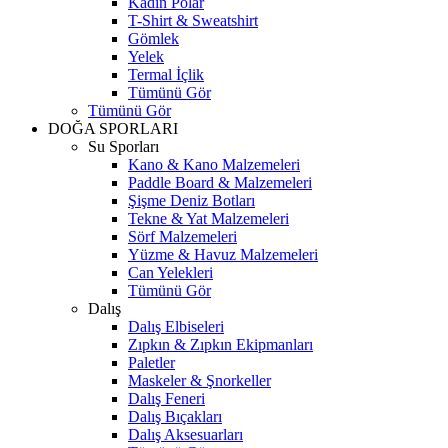
Kadın Polar
T-Shirt & Sweatshirt
Gömlek
Yelek
Termal İçlik
Tümünü Gör
Tümünü Gör
DOĞA SPORLARI
Su Sporları
Kano & Kano Malzemeleri
Paddle Board & Malzemeleri
Şişme Deniz Botları
Tekne & Yat Malzemeleri
Sörf Malzemeleri
Yüzme & Havuz Malzemeleri
Can Yelekleri
Tümünü Gör
Dalış
Dalış Elbiseleri
Zıpkın & Zıpkın Ekipmanları
Paletler
Maskeler & Şnorkeller
Dalış Feneri
Dalış Bıçakları
Dalış Aksesuarları