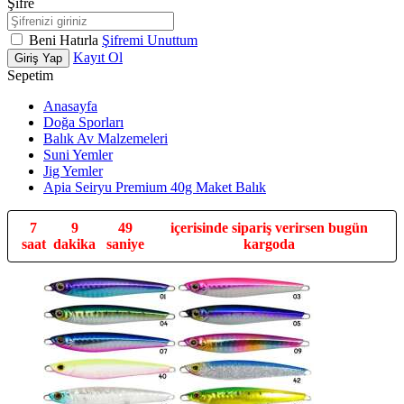
Şifre
Beni Hatırla
Şifremi Unuttum
Kayıt Ol
Giriş Yap
Sepetim
Anasayfa
Doğa Sporları
Balık Av Malzemeleri
Suni Yemler
Jig Yemler
Apia Seiryu Premium 40g Maket Balık
7
9
48
içerisinde sipariş verirsen bugün
saat
dakika
saniye
kargoda