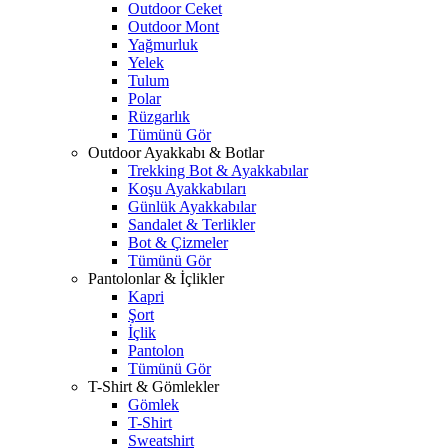
Outdoor Ceket
Outdoor Mont
Yağmurluk
Yelek
Tulum
Polar
Rüzgarlık
Tümünü Gör
Outdoor Ayakkabı & Botlar
Trekking Bot & Ayakkabılar
Koşu Ayakkabıları
Günlük Ayakkabılar
Sandalet & Terlikler
Bot & Çizmeler
Tümünü Gör
Pantolonlar & İçlikler
Kapri
Şort
İçlik
Pantolon
Tümünü Gör
T-Shirt & Gömlekler
Gömlek
T-Shirt
Sweatshirt