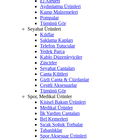
El Aletleri
Aydınlatma Ürünleri
Kamp Malzemeleri
Pompalar
Tümünü Gör
Seyahat Ürünleri
Kılıflar
Saklama Kapları
Telefon Tutucular
Yedek Parça
Kablo Düzenleyiciler
Zincirler
Seyahat Çantaları
Çanta Kilitleri
Gizli Çanta & Cüzdanlar
Çeşitli Aksesuarlar
Tümünü Gör
Spor, Medikal Ürünler
Kişisel Bakım Ürünleri
Medikal Ürünler
İlk Yardım Çantaları
Bel Kemerleri
Sıcak Soğuk Torbalar
Tabanlıklar
Spor Aksesuar Ürünleri