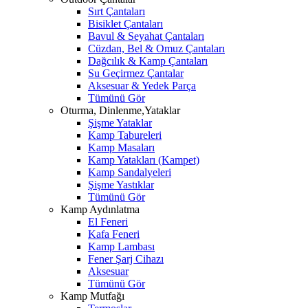
Sırt Çantaları
Bisiklet Çantaları
Bavul & Seyahat Çantaları
Cüzdan, Bel & Omuz Çantaları
Dağcılık & Kamp Çantaları
Su Geçirmez Çantalar
Aksesuar & Yedek Parça
Tümünü Gör
Oturma, Dinlenme,Yataklar
Şişme Yataklar
Kamp Tabureleri
Kamp Masaları
Kamp Yatakları (Kampet)
Kamp Sandalyeleri
Şişme Yastıklar
Tümünü Gör
Kamp Aydınlatma
El Feneri
Kafa Feneri
Kamp Lambası
Fener Şarj Cihazı
Aksesuar
Tümünü Gör
Kamp Mutfağı