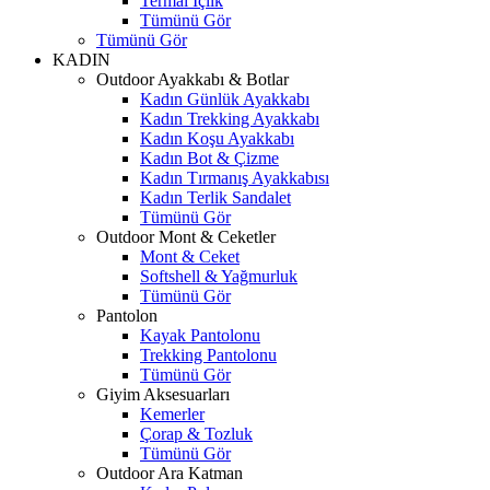
Termal İçlik
Tümünü Gör
Tümünü Gör
KADIN
Outdoor Ayakkabı & Botlar
Kadın Günlük Ayakkabı
Kadın Trekking Ayakkabı
Kadın Koşu Ayakkabı
Kadın Bot & Çizme
Kadın Tırmanış Ayakkabısı
Kadın Terlik Sandalet
Tümünü Gör
Outdoor Mont & Ceketler
Mont & Ceket
Softshell & Yağmurluk
Tümünü Gör
Pantolon
Kayak Pantolonu
Trekking Pantolonu
Tümünü Gör
Giyim Aksesuarları
Kemerler
Çorap & Tozluk
Tümünü Gör
Outdoor Ara Katman