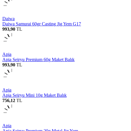
Daiwa
Daiwa Samurai 60gr Casting Jig Yem G17
993,90
TL
Apia
Apia Seiryu Premium 60g Maket Balık
993,90
TL
Apia
Apia Seiryu Mini 10g Maket Balık
756,12
TL
Apia
Apia Seiryu Premium 20g Metal Jig Yem