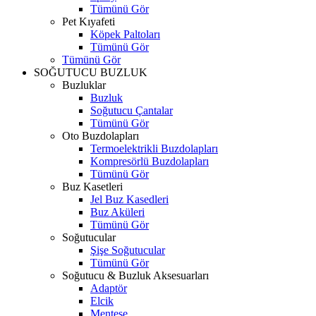
Tümünü Gör
Pet Kıyafeti
Köpek Paltoları
Tümünü Gör
Tümünü Gör
SOĞUTUCU BUZLUK
Buzluklar
Buzluk
Soğutucu Çantalar
Tümünü Gör
Oto Buzdolapları
Termoelektrikli Buzdolapları
Kompresörlü Buzdolapları
Tümünü Gör
Buz Kasetleri
Jel Buz Kasedleri
Buz Aküleri
Tümünü Gör
Soğutucular
Şişe Soğutucular
Tümünü Gör
Soğutucu & Buzluk Aksesuarları
Adaptör
Elcik
Menteşe