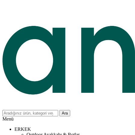
Ara
Menü
ERKEK
Outdoor Ayakkabı & Botlar