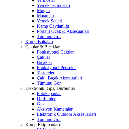
Termoslar
Yemek Termosları
Muglar
Mataralar
Yemek Setleri
Kamp Çaydanlığı
Portatif Ocak & Aksesuarları
Tümünü Gör
Kamp Baltaları
Çakılar & Bıçaklar
Fonksiyonel Çakılar
Çakılar
Bıçaklar
Fonksiyonel Penseler
Testereler
Çakı, Bıçak Aksesuarları
Tümünü Gör
Elektronik, Gps, Dürbünler
Fotokapanlar
Dürbünler
Gps
Aksiyon Kameralar
Elektronik Outdoor Aksesuarları
Tümünü Gör
Kamp Ekipmanları