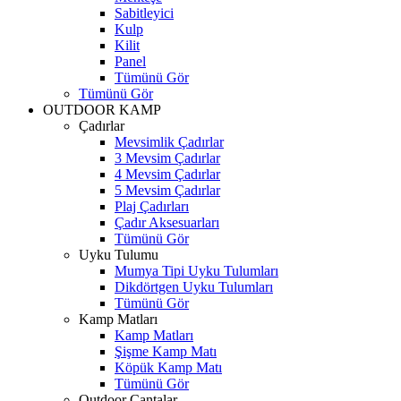
Sabitleyici
Kulp
Kilit
Panel
Tümünü Gör
Tümünü Gör
OUTDOOR KAMP
Çadırlar
Mevsimlik Çadırlar
3 Mevsim Çadırlar
4 Mevsim Çadırlar
5 Mevsim Çadırlar
Plaj Çadırları
Çadır Aksesuarları
Tümünü Gör
Uyku Tulumu
Mumya Tipi Uyku Tulumları
Dikdörtgen Uyku Tulumları
Tümünü Gör
Kamp Matları
Kamp Matları
Şişme Kamp Matı
Köpük Kamp Matı
Tümünü Gör
Outdoor Çantalar