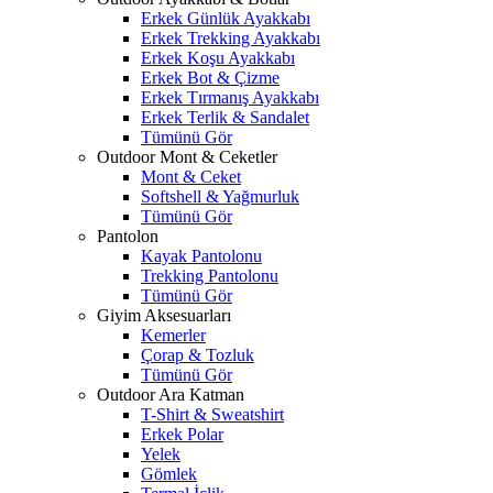
Erkek Günlük Ayakkabı
Erkek Trekking Ayakkabı
Erkek Koşu Ayakkabı
Erkek Bot & Çizme
Erkek Tırmanış Ayakkabı
Erkek Terlik & Sandalet
Tümünü Gör
Outdoor Mont & Ceketler
Mont & Ceket
Softshell & Yağmurluk
Tümünü Gör
Pantolon
Kayak Pantolonu
Trekking Pantolonu
Tümünü Gör
Giyim Aksesuarları
Kemerler
Çorap & Tozluk
Tümünü Gör
Outdoor Ara Katman
T-Shirt & Sweatshirt
Erkek Polar
Yelek
Gömlek