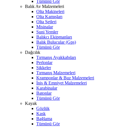
Tümünü Gör
Balık Av Malzemeleri
Olta Makineleri
Olta Kamışları
Olta Setleri
Misinalar
Suni Yemler
Balıkçı Ekipmanları
Balık Bulucular (Gps)
Tümünü Gör
Dağcılık
Tırmanış Ayakkabıları
Perlonlar
Sikkeler
Tırmanış Malzemeleri
Kramponlar & Buz Malzemeleri
İniş & Emniyet Malzemeleri
Karabinalar
Batonlar
Tümünü Gör
Kayak
Gözlük
Kask
Bağlama
Tümünü Gör