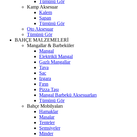
Tümünü Gör
Kamp Aksesuar
Kalem
Sapan
Tümünü Gör
Oto Aksesuar
Tümünü Gör
BAHÇE MALZEMELERİ
Mangallar & Barbeküler
Mangal
Elektrikli Mangal
Gazlı Mangallar
Tava
Sac
Izgara
Fırın
Pizza Taşı
Mangal Barbekü Aksesuarları
Tümünü Gör
Bahçe Mobilyaları
Hamaklar
Masalar
Tenteler
Şemsiyeler
Minder