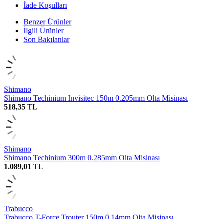
İade Koşulları
Benzer Ürünler
İlgili Ürünler
Son Bakılanlar
Shimano
Shimano Techinium Invisitec 150m 0.205mm Olta Misinası
518,35
TL
Shimano
Shimano Techinium 300m 0.285mm Olta Misinası
1.089,01
TL
Trabucco
Trabucco T-Force Trouter 150m 0.14mm Olta Misinası