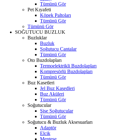
Tümünü Gör
Pet Kıyafeti
Köpek Paltoları
Tümünü Gör
Tümünü Gör
SOĞUTUCU BUZLUK
Buzluklar
Buzluk
Soğutucu Çantalar
Tümünü Gör
Oto Buzdolapları
Termoelektrikli Buzdolapları
Kompresörlü Buzdolapları
Tümünü Gör
Buz Kasetleri
Jel Buz Kasedleri
Buz Aküleri
Tümünü Gör
Soğutucular
Şişe Soğutucular
Tümünü Gör
Soğutucu & Buzluk Aksesuarları
Adaptör
Elcik
Menteşe