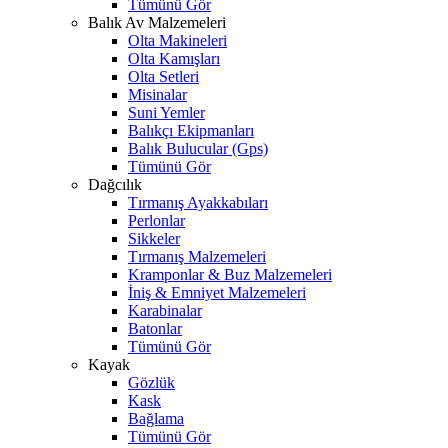
Tümünü Gör
Balık Av Malzemeleri
Olta Makineleri
Olta Kamışları
Olta Setleri
Misinalar
Suni Yemler
Balıkçı Ekipmanları
Balık Bulucular (Gps)
Tümünü Gör
Dağcılık
Tırmanış Ayakkabıları
Perlonlar
Sikkeler
Tırmanış Malzemeleri
Kramponlar & Buz Malzemeleri
İniş & Emniyet Malzemeleri
Karabinalar
Batonlar
Tümünü Gör
Kayak
Gözlük
Kask
Bağlama
Tümünü Gör