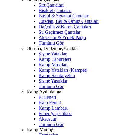
Sırt Çantaları
Bisiklet Çantaları
Bavul & Seyahat Çantaları
Cüzdan, Bel & Omuz Çantaları
Dağcılık & Kamp Çantaları
Su Geçirmez Çantalar
Aksesuar & Yedek Parça
Tümünü Gör
Oturma, Dinlenme,Yataklar
Şişme Yataklar
Kamp Tabureleri
Kamp Masaları
Kamp Yatakları (Kampet)
Kamp Sandalyeleri
Şişme Yastıklar
Tümünü Gör
Kamp Aydınlatma
El Feneri
Kafa Feneri
Kamp Lambası
Fener Şarj Cihazı
Aksesuar
Tümünü Gör
Kamp Mutfağı