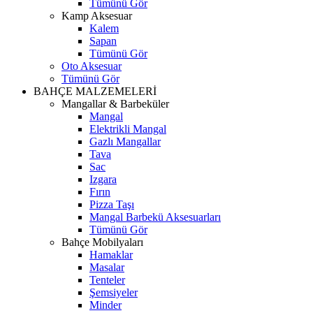
Tümünü Gör
Kamp Aksesuar
Kalem
Sapan
Tümünü Gör
Oto Aksesuar
Tümünü Gör
BAHÇE MALZEMELERİ
Mangallar & Barbeküler
Mangal
Elektrikli Mangal
Gazlı Mangallar
Tava
Sac
Izgara
Fırın
Pizza Taşı
Mangal Barbekü Aksesuarları
Tümünü Gör
Bahçe Mobilyaları
Hamaklar
Masalar
Tenteler
Şemsiyeler
Minder