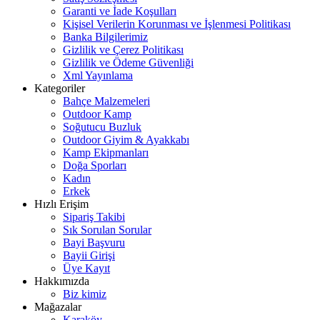
Garanti ve İade Koşulları
Kişisel Verilerin Korunması ve İşlenmesi Politikası
Banka Bilgilerimiz
Gizlilik ve Çerez Politikası
Gizlilik ve Ödeme Güvenliği
Xml Yayınlama
Kategoriler
Bahçe Malzemeleri
Outdoor Kamp
Soğutucu Buzluk
Outdoor Giyim & Ayakkabı
Kamp Ekipmanları
Doğa Sporları
Kadın
Erkek
Hızlı Erişim
Sipariş Takibi
Sık Sorulan Sorular
Bayi Başvuru
Bayii Girişi
Üye Kayıt
Hakkımızda
Biz kimiz
Mağazalar
Karaköy