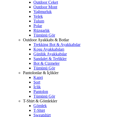
Outdoor Ceket
Outdoor Mont
Yağmurluk
Yelek
Tulum
Polar
Rüzgarlık
Tümünü Gör
Outdoor Ayakkabı & Botlar
Trekking Bot & Ayakkabılar
Koşu Ayakkabıları
Günlük Ayakkabılar
Sandalet & Terlikler
Bot & Çizmeler
Tümünü Gör
Pantolonlar & İçlikler
Kapri
Şort
İçlik
Pantolon
Tümünü Gör
T-Shirt & Gömlekler
Gömlek
T-Shirt
Sweatshirt