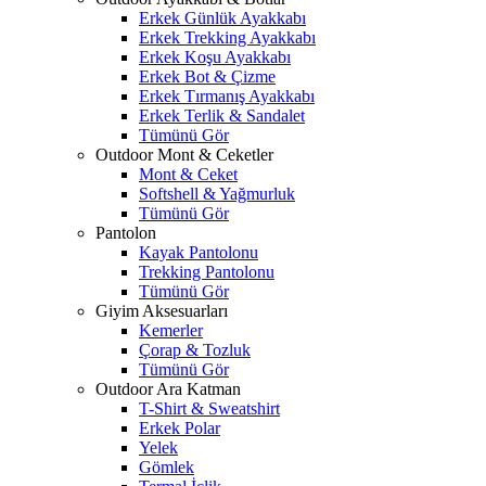
Erkek Günlük Ayakkabı
Erkek Trekking Ayakkabı
Erkek Koşu Ayakkabı
Erkek Bot & Çizme
Erkek Tırmanış Ayakkabı
Erkek Terlik & Sandalet
Tümünü Gör
Outdoor Mont & Ceketler
Mont & Ceket
Softshell & Yağmurluk
Tümünü Gör
Pantolon
Kayak Pantolonu
Trekking Pantolonu
Tümünü Gör
Giyim Aksesuarları
Kemerler
Çorap & Tozluk
Tümünü Gör
Outdoor Ara Katman
T-Shirt & Sweatshirt
Erkek Polar
Yelek
Gömlek