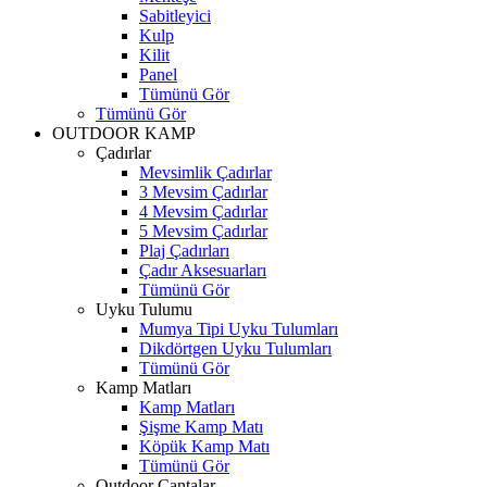
Sabitleyici
Kulp
Kilit
Panel
Tümünü Gör
Tümünü Gör
OUTDOOR KAMP
Çadırlar
Mevsimlik Çadırlar
3 Mevsim Çadırlar
4 Mevsim Çadırlar
5 Mevsim Çadırlar
Plaj Çadırları
Çadır Aksesuarları
Tümünü Gör
Uyku Tulumu
Mumya Tipi Uyku Tulumları
Dikdörtgen Uyku Tulumları
Tümünü Gör
Kamp Matları
Kamp Matları
Şişme Kamp Matı
Köpük Kamp Matı
Tümünü Gör
Outdoor Çantalar