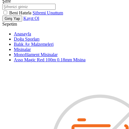
Şifre
Beni Hatırla
Şifremi Unuttum
Kayıt Ol
Giriş Yap
Sepetim
Anasayfa
Doğa Sporları
Balık Av Malzemeleri
Misinalar
Monofilament Misinalar
Asso Magic Red 100m 0.18mm Misina