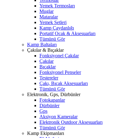
Termoslar
Yemek Termosları
Muglar
Mataralar
Yemek Setleri
Kamp Çaydanlığı
Portatif Ocak & Aksesuarları
Tümünü Gör
Kamp Baltaları
Çakılar & Bıçaklar
Fonksiyonel Çakılar
Çakılar
Bıçaklar
Fonksiyonel Penseler
Testereler
Çakı, Bıçak Aksesuarları
Tümünü Gör
Elektronik, Gps, Dürbünler
Fotokapanlar
Dürbünler
Gps
Aksiyon Kameralar
Elektronik Outdoor Aksesuarları
Tümünü Gör
Kamp Ekipmanları