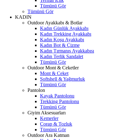
Termal İçlik
Tümünü Gör
Tümünü Gör
KADIN
Outdoor Ayakkabı & Botlar
Kadın Günlük Ayakkabı
Kadın Trekking Ayakkabı
Kadın Koşu Ayakkabı
Kadın Bot & Çizme
Kadın Tırmanış Ayakkabısı
Kadın Terlik Sandalet
Tümünü Gör
Outdoor Mont & Ceketler
Mont & Ceket
Softshell & Yağmurluk
Tümünü Gör
Pantolon
Kayak Pantolonu
Trekking Pantolonu
Tümünü Gör
Giyim Aksesuarları
Kemerler
Çorap & Tozluk
Tümünü Gör
Outdoor Ara Katman