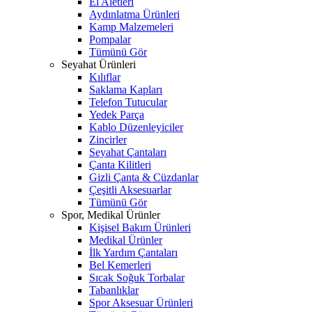
El Aletleri
Aydınlatma Ürünleri
Kamp Malzemeleri
Pompalar
Tümünü Gör
Seyahat Ürünleri
Kılıflar
Saklama Kapları
Telefon Tutucular
Yedek Parça
Kablo Düzenleyiciler
Zincirler
Seyahat Çantaları
Çanta Kilitleri
Gizli Çanta & Cüzdanlar
Çeşitli Aksesuarlar
Tümünü Gör
Spor, Medikal Ürünler
Kişisel Bakım Ürünleri
Medikal Ürünler
İlk Yardım Çantaları
Bel Kemerleri
Sıcak Soğuk Torbalar
Tabanlıklar
Spor Aksesuar Ürünleri