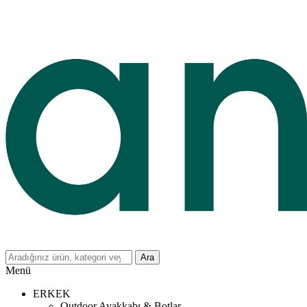
Ara
Menü
ERKEK
Outdoor Ayakkabı & Botlar