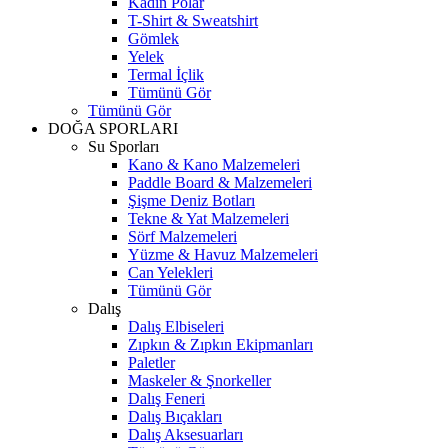
Kadın Polar
T-Shirt & Sweatshirt
Gömlek
Yelek
Termal İçlik
Tümünü Gör
Tümünü Gör
DOĞA SPORLARI
Su Sporları
Kano & Kano Malzemeleri
Paddle Board & Malzemeleri
Şişme Deniz Botları
Tekne & Yat Malzemeleri
Sörf Malzemeleri
Yüzme & Havuz Malzemeleri
Can Yelekleri
Tümünü Gör
Dalış
Dalış Elbiseleri
Zıpkın & Zıpkın Ekipmanları
Paletler
Maskeler & Şnorkeller
Dalış Feneri
Dalış Bıçakları
Dalış Aksesuarları