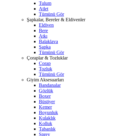
Tulum
Atlet
Tümünü Gör
Şapkalar, Bereler & Eldivenler
Eldiven
Bere
Atkı
Balaklava
Şapka
Tümünü Gör
Çoraplar & Tozluklar
Çorap
Tozluk
Tümünü Gör
Giyim Aksesuarları
Bandanalar
Gözlük
Boxer
Büstiyer
Kemer
Boyunluk
Kulaklık
Kolluk
Tabanlık
Sprey