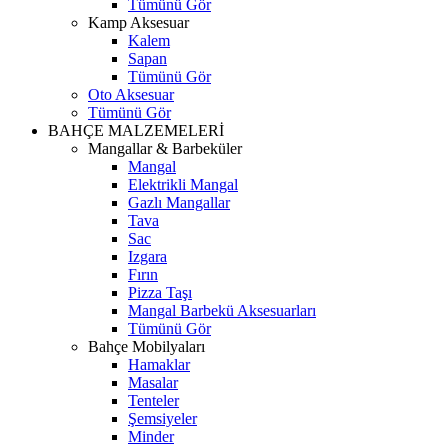
Tümünü Gör
Kamp Aksesuar
Kalem
Sapan
Tümünü Gör
Oto Aksesuar
Tümünü Gör
BAHÇE MALZEMELERİ
Mangallar & Barbeküler
Mangal
Elektrikli Mangal
Gazlı Mangallar
Tava
Sac
Izgara
Fırın
Pizza Taşı
Mangal Barbekü Aksesuarları
Tümünü Gör
Bahçe Mobilyaları
Hamaklar
Masalar
Tenteler
Şemsiyeler
Minder