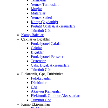
Termoslar
Yemek Termosları
Muglar
Mataralar
Yemek Setleri
Kamp Çaydanlığı
Portatif Ocak & Aksesuarları
Tümünü Gör
Kamp Baltaları
Çakılar & Bıçaklar
Fonksiyonel Çakılar
Çakılar
Bıçaklar
Fonksiyonel Penseler
Testereler
Çakı, Bıçak Aksesuarları
Tümünü Gör
Elektronik, Gps, Dürbünler
Fotokapanlar
Dürbünler
Gps
Aksiyon Kameralar
Elektronik Outdoor Aksesuarları
Tümünü Gör
Kamp Ekipmanları