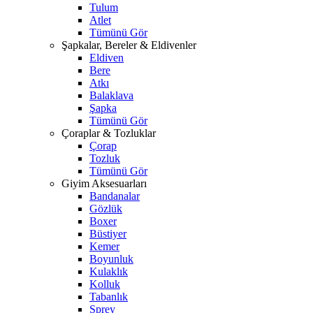
Tulum
Atlet
Tümünü Gör
Şapkalar, Bereler & Eldivenler
Eldiven
Bere
Atkı
Balaklava
Şapka
Tümünü Gör
Çoraplar & Tozluklar
Çorap
Tozluk
Tümünü Gör
Giyim Aksesuarları
Bandanalar
Gözlük
Boxer
Büstiyer
Kemer
Boyunluk
Kulaklık
Kolluk
Tabanlık
Sprey