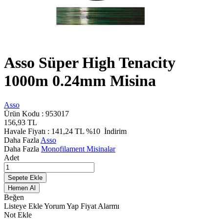
Asso Süper High Tenacity
1000m 0.24mm Misina
Asso
Ürün Kodu :
953017
156,93
TL
Havale Fiyatı :
141,24
TL
%10
İndirim
Daha Fazla
Asso
Daha Fazla
Monofilament Misinalar
Adet
Sepete Ekle
Hemen Al
Beğen
Listeye Ekle
Yorum Yap
Fiyat Alarmı
Not Ekle