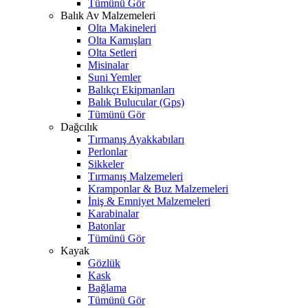
Tümünü Gör
Balık Av Malzemeleri
Olta Makineleri
Olta Kamışları
Olta Setleri
Misinalar
Suni Yemler
Balıkçı Ekipmanları
Balık Bulucular (Gps)
Tümünü Gör
Dağcılık
Tırmanış Ayakkabıları
Perlonlar
Sikkeler
Tırmanış Malzemeleri
Kramponlar & Buz Malzemeleri
İniş & Emniyet Malzemeleri
Karabinalar
Batonlar
Tümünü Gör
Kayak
Gözlük
Kask
Bağlama
Tümünü Gör