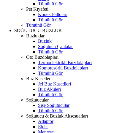
Tümünü Gör
Pet Kıyafeti
Köpek Paltoları
Tümünü Gör
Tümünü Gör
SOĞUTUCU BUZLUK
Buzluklar
Buzluk
Soğutucu Çantalar
Tümünü Gör
Oto Buzdolapları
Termoelektrikli Buzdolapları
Kompresörlü Buzdolapları
Tümünü Gör
Buz Kasetleri
Jel Buz Kasedleri
Buz Aküleri
Tümünü Gör
Soğutucular
Şişe Soğutucular
Tümünü Gör
Soğutucu & Buzluk Aksesuarları
Adaptör
Elcik
Menteşe