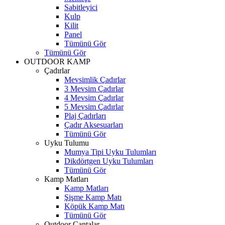
Sabitleyici
Kulp
Kilit
Panel
Tümünü Gör
Tümünü Gör
OUTDOOR KAMP
Çadırlar
Mevsimlik Çadırlar
3 Mevsim Çadırlar
4 Mevsim Çadırlar
5 Mevsim Çadırlar
Plaj Çadırları
Çadır Aksesuarları
Tümünü Gör
Uyku Tulumu
Mumya Tipi Uyku Tulumları
Dikdörtgen Uyku Tulumları
Tümünü Gör
Kamp Matları
Kamp Matları
Şişme Kamp Matı
Köpük Kamp Matı
Tümünü Gör
Outdoor Çantalar