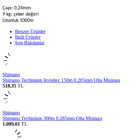
Çapı: 0.24mm
9 kg: çeker değeri
Uzunluk 1000m
Benzer Ürünler
İlgili Ürünler
Son Bakılanlar
Shimano
Shimano Techinium Invisitec 150m 0.205mm Olta Misinası
518,35
TL
Shimano
Shimano Techinium 300m 0.285mm Olta Misinası
1.089,01
TL