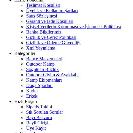
Teslimat Koşulları
Üyelik ve Kullanım Şartları
Satış Sözleşmesi
Garanti ve İade Koşulları
Kişisel Verilerin Korunması ve İşlenmesi Politikası
Banka Bilgilerimiz
Gizlilik ve Çerez Politikası
Gizlilik ve Ödeme Güvenliği
Xml Yayınlama
Kategoriler
Bahçe Malzemeleri
Outdoor Kamp
Soğutucu Buzluk
Outdoor Giyim & Ayakkabı
Kamp Ekipmanları
Doğa Sporları
Kadın
Erkek
Hızlı Erişim
Sipariş Takibi
Sık Sorulan Sorular
Bayi Başvuru
Bayii Girişi
Üye Kayıt