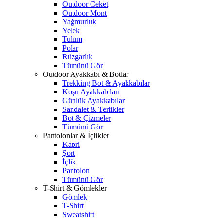
Outdoor Ceket
Outdoor Mont
Yağmurluk
Yelek
Tulum
Polar
Rüzgarlık
Tümünü Gör
Outdoor Ayakkabı & Botlar
Trekking Bot & Ayakkabılar
Koşu Ayakkabıları
Günlük Ayakkabılar
Sandalet & Terlikler
Bot & Çizmeler
Tümünü Gör
Pantolonlar & İçlikler
Kapri
Şort
İçlik
Pantolon
Tümünü Gör
T-Shirt & Gömlekler
Gömlek
T-Shirt
Sweatshirt