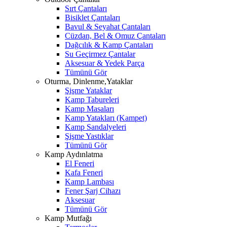
Sırt Çantaları
Bisiklet Çantaları
Bavul & Seyahat Çantaları
Cüzdan, Bel & Omuz Çantaları
Dağcılık & Kamp Çantaları
Su Geçirmez Çantalar
Aksesuar & Yedek Parça
Tümünü Gör
Oturma, Dinlenme,Yataklar
Şişme Yataklar
Kamp Tabureleri
Kamp Masaları
Kamp Yatakları (Kampet)
Kamp Sandalyeleri
Şişme Yastıklar
Tümünü Gör
Kamp Aydınlatma
El Feneri
Kafa Feneri
Kamp Lambası
Fener Şarj Cihazı
Aksesuar
Tümünü Gör
Kamp Mutfağı