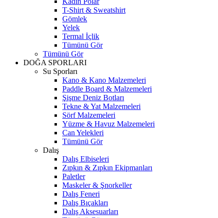
Kadın Polar
T-Shirt & Sweatshirt
Gömlek
Yelek
Termal İçlik
Tümünü Gör
Tümünü Gör
DOĞA SPORLARI
Su Sporları
Kano & Kano Malzemeleri
Paddle Board & Malzemeleri
Şişme Deniz Botları
Tekne & Yat Malzemeleri
Sörf Malzemeleri
Yüzme & Havuz Malzemeleri
Can Yelekleri
Tümünü Gör
Dalış
Dalış Elbiseleri
Zıpkın & Zıpkın Ekipmanları
Paletler
Maskeler & Şnorkeller
Dalış Feneri
Dalış Bıçakları
Dalış Aksesuarları