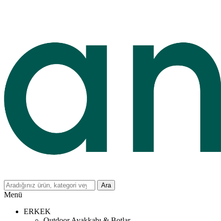
Ara
Menü
ERKEK
Outdoor Ayakkabı & Botlar