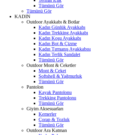
Termal İçlik
Tümünü Gör
Tümünü Gör
KADIN
Outdoor Ayakkabı & Botlar
Kadın Günlük Ayakkabı
Kadın Trekking Ayakkabı
Kadın Koşu Ayakkabı
Kadın Bot & Çizme
Kadın Tırmanış Ayakkabısı
Kadın Terlik Sandalet
Tümünü Gör
Outdoor Mont & Ceketler
Mont & Ceket
Softshell & Yağmurluk
Tümünü Gör
Pantolon
Kayak Pantolonu
Trekking Pantolonu
Tümünü Gör
Giyim Aksesuarları
Kemerler
Çorap & Tozluk
Tümünü Gör
Outdoor Ara Katman