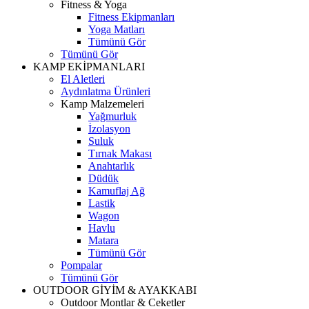
Fitness & Yoga
Fitness Ekipmanları
Yoga Matları
Tümünü Gör
Tümünü Gör
KAMP EKİPMANLARI
El Aletleri
Aydınlatma Ürünleri
Kamp Malzemeleri
Yağmurluk
İzolasyon
Suluk
Tırnak Makası
Anahtarlık
Düdük
Kamuflaj Ağ
Lastik
Wagon
Havlu
Matara
Tümünü Gör
Pompalar
Tümünü Gör
OUTDOOR GİYİM & AYAKKABI
Outdoor Montlar & Ceketler