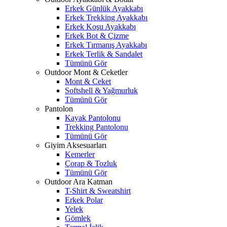
Erkek Günlük Ayakkabı
Erkek Trekking Ayakkabı
Erkek Koşu Ayakkabı
Erkek Bot & Çizme
Erkek Tırmanış Ayakkabı
Erkek Terlik & Sandalet
Tümünü Gör
Outdoor Mont & Ceketler
Mont & Ceket
Softshell & Yağmurluk
Tümünü Gör
Pantolon
Kayak Pantolonu
Trekking Pantolonu
Tümünü Gör
Giyim Aksesuarları
Kemerler
Çorap & Tozluk
Tümünü Gör
Outdoor Ara Katman
T-Shirt & Sweatshirt
Erkek Polar
Yelek
Gömlek