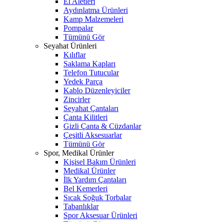
El Aletleri
Aydınlatma Ürünleri
Kamp Malzemeleri
Pompalar
Tümünü Gör
Seyahat Ürünleri
Kılıflar
Saklama Kapları
Telefon Tutucular
Yedek Parça
Kablo Düzenleyiciler
Zincirler
Seyahat Çantaları
Çanta Kilitleri
Gizli Çanta & Cüzdanlar
Çeşitli Aksesuarlar
Tümünü Gör
Spor, Medikal Ürünler
Kişisel Bakım Ürünleri
Medikal Ürünler
İlk Yardım Çantaları
Bel Kemerleri
Sıcak Soğuk Torbalar
Tabanlıklar
Spor Aksesuar Ürünleri