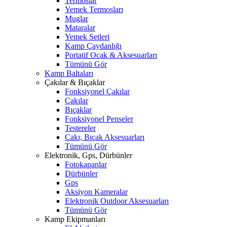
Termoslar
Yemek Termosları
Muglar
Mataralar
Yemek Setleri
Kamp Çaydanlığı
Portatif Ocak & Aksesuarları
Tümünü Gör
Kamp Baltaları
Çakılar & Bıçaklar
Fonksiyonel Çakılar
Çakılar
Bıçaklar
Fonksiyonel Penseler
Testereler
Çakı, Bıçak Aksesuarları
Tümünü Gör
Elektronik, Gps, Dürbünler
Fotokapanlar
Dürbünler
Gps
Aksiyon Kameralar
Elektronik Outdoor Aksesuarları
Tümünü Gör
Kamp Ekipmanları