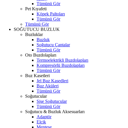
Tümünü Gör
Pet Kıyafeti
Köpek Paltoları
Tümünü Gör
Tümünü Gör
SOĞUTUCU BUZLUK
Buzluklar
Buzluk
Soğutucu Çantalar
Tümünü Gör
Oto Buzdolapları
Termoelektrikli Buzdolapları
Kompresörlü Buzdolapları
Tümünü Gör
Buz Kasetleri
Jel Buz Kasedleri
Buz Aküleri
Tümünü Gör
Soğutucular
Şişe Soğutucular
Tümünü Gör
Soğutucu & Buzluk Aksesuarları
Adaptör
Elcik
Menteşe