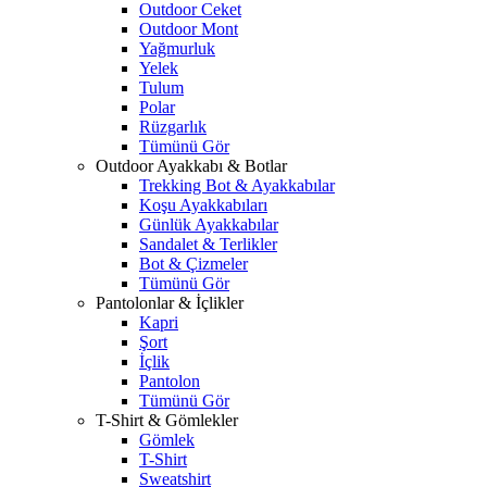
Outdoor Ceket
Outdoor Mont
Yağmurluk
Yelek
Tulum
Polar
Rüzgarlık
Tümünü Gör
Outdoor Ayakkabı & Botlar
Trekking Bot & Ayakkabılar
Koşu Ayakkabıları
Günlük Ayakkabılar
Sandalet & Terlikler
Bot & Çizmeler
Tümünü Gör
Pantolonlar & İçlikler
Kapri
Şort
İçlik
Pantolon
Tümünü Gör
T-Shirt & Gömlekler
Gömlek
T-Shirt
Sweatshirt