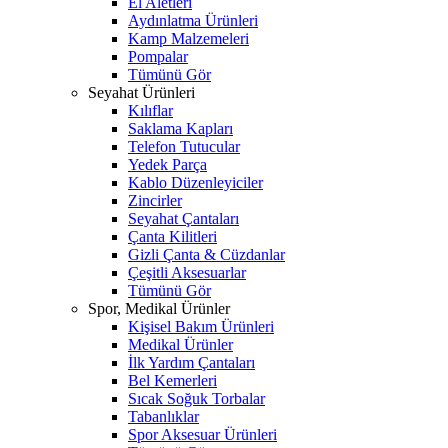
El Aletleri
Aydınlatma Ürünleri
Kamp Malzemeleri
Pompalar
Tümünü Gör
Seyahat Ürünleri
Kılıflar
Saklama Kapları
Telefon Tutucular
Yedek Parça
Kablo Düzenleyiciler
Zincirler
Seyahat Çantaları
Çanta Kilitleri
Gizli Çanta & Cüzdanlar
Çeşitli Aksesuarlar
Tümünü Gör
Spor, Medikal Ürünler
Kişisel Bakım Ürünleri
Medikal Ürünler
İlk Yardım Çantaları
Bel Kemerleri
Sıcak Soğuk Torbalar
Tabanlıklar
Spor Aksesuar Ürünleri