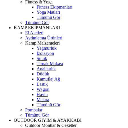
Fitness & Yoga
Fitness Ekipmanları
Yoga Matları
Tümünü Gör
Tümünü Gör
KAMP EKİPMANLARI
El Aletleri
Aydınlatma Ürünleri
Kamp Malzemeleri
Yağmurluk
İzolasyon
Suluk
Tırnak Makası
Anahtarlık
Düdük
Kamuflaj Ağ
Lastik
Wagon
Havlu
Matara
Tümünü Gör
Pompalar
Tümünü Gör
OUTDOOR GİYİM & AYAKKABI
Outdoor Montlar & Ceketler