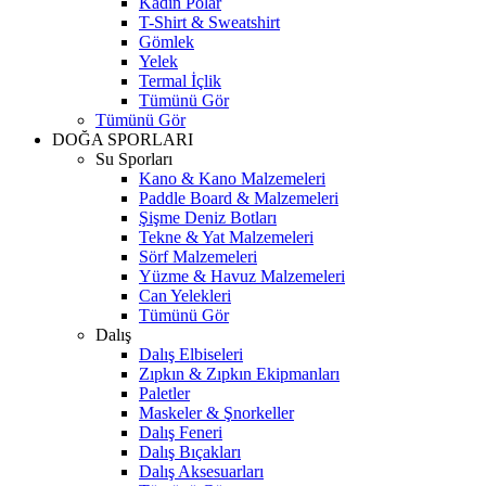
Kadın Polar
T-Shirt & Sweatshirt
Gömlek
Yelek
Termal İçlik
Tümünü Gör
Tümünü Gör
DOĞA SPORLARI
Su Sporları
Kano & Kano Malzemeleri
Paddle Board & Malzemeleri
Şişme Deniz Botları
Tekne & Yat Malzemeleri
Sörf Malzemeleri
Yüzme & Havuz Malzemeleri
Can Yelekleri
Tümünü Gör
Dalış
Dalış Elbiseleri
Zıpkın & Zıpkın Ekipmanları
Paletler
Maskeler & Şnorkeller
Dalış Feneri
Dalış Bıçakları
Dalış Aksesuarları