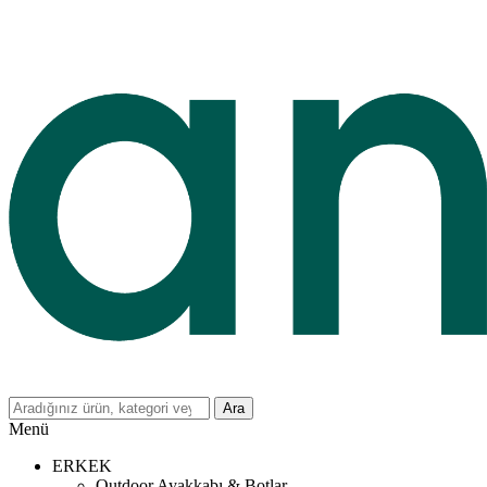
Ara
Menü
ERKEK
Outdoor Ayakkabı & Botlar