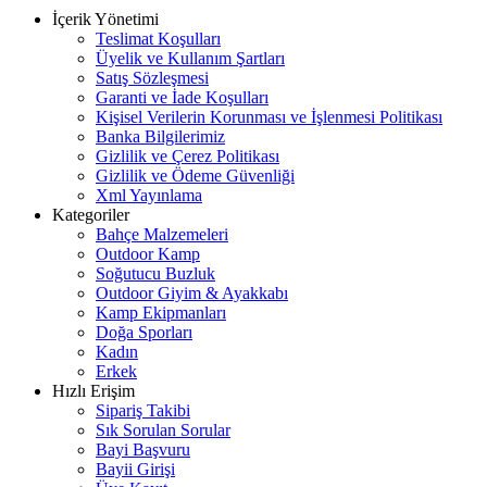
İçerik Yönetimi
Teslimat Koşulları
Üyelik ve Kullanım Şartları
Satış Sözleşmesi
Garanti ve İade Koşulları
Kişisel Verilerin Korunması ve İşlenmesi Politikası
Banka Bilgilerimiz
Gizlilik ve Çerez Politikası
Gizlilik ve Ödeme Güvenliği
Xml Yayınlama
Kategoriler
Bahçe Malzemeleri
Outdoor Kamp
Soğutucu Buzluk
Outdoor Giyim & Ayakkabı
Kamp Ekipmanları
Doğa Sporları
Kadın
Erkek
Hızlı Erişim
Sipariş Takibi
Sık Sorulan Sorular
Bayi Başvuru
Bayii Girişi