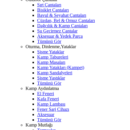
Sırt Çantaları
Bisiklet Çantaları
Bavul & Seyahat Çantaları
Cüzdan, Bel & Omuz Çantaları
Dağcılık & Kamp Çantaları
Su Geçirmez Çantalar
Aksesuar & Yedek Parça
Tümünü Gör
Oturma, Dinlenme,Yataklar
Şişme Yataklar
Kamp Tabureleri
Kamp Masaları
Kamp Yatakları (Kampet)
Kamp Sandalyeleri
Şişme Yastıklar
Tümünü Gör
Kamp Aydınlatma
El Feneri
Kafa Feneri
Kamp Lambası
Fener Şarj Cihazı
Aksesuar
Tümünü Gör
Kamp Mutfağı