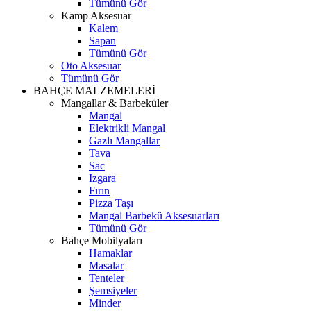
Tümünü Gör
Kamp Aksesuar
Kalem
Sapan
Tümünü Gör
Oto Aksesuar
Tümünü Gör
BAHÇE MALZEMELERİ
Mangallar & Barbeküler
Mangal
Elektrikli Mangal
Gazlı Mangallar
Tava
Sac
Izgara
Fırın
Pizza Taşı
Mangal Barbekü Aksesuarları
Tümünü Gör
Bahçe Mobilyaları
Hamaklar
Masalar
Tenteler
Şemsiyeler
Minder