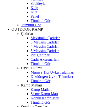
Sabitleyici
Kulp
Kilit
Panel
Tümünü Gör
Tümünü Gör
OUTDOOR KAMP
Çadırlar
Mevsimlik Çadırlar
3 Mevsim Çadırlar
4 Mevsim Çadırlar
5 Mevsim Çadırlar
Plaj Çadırları
Çadır Aksesuarları
Tümünü Gör
Uyku Tulumu
Mumya Tipi Uyku Tulumları
Dikdörtgen Uyku Tulumları
Tümünü Gör
Kamp Matları
Kamp Matları
Şişme Kamp Matı
Köpük Kamp Matı
Tümünü Gör
Outdoor Çantalar