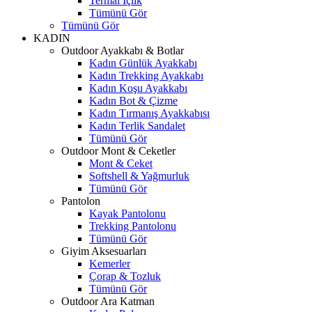
Termal İçlik
Tümünü Gör
Tümünü Gör
KADIN
Outdoor Ayakkabı & Botlar
Kadın Günlük Ayakkabı
Kadın Trekking Ayakkabı
Kadın Koşu Ayakkabı
Kadın Bot & Çizme
Kadın Tırmanış Ayakkabısı
Kadın Terlik Sandalet
Tümünü Gör
Outdoor Mont & Ceketler
Mont & Ceket
Softshell & Yağmurluk
Tümünü Gör
Pantolon
Kayak Pantolonu
Trekking Pantolonu
Tümünü Gör
Giyim Aksesuarları
Kemerler
Çorap & Tozluk
Tümünü Gör
Outdoor Ara Katman