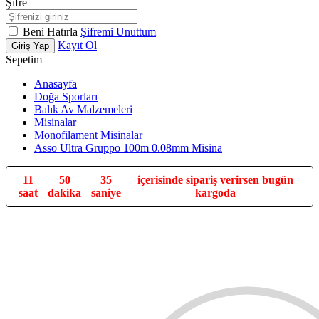
Şifre
Beni Hatırla
Şifremi Unuttum
Kayıt Ol
Giriş Yap
Sepetim
Anasayfa
Doğa Sporları
Balık Av Malzemeleri
Misinalar
Monofilament Misinalar
Asso Ultra Gruppo 100m 0.08mm Misina
11
50
34
içerisinde sipariş verirsen bugün
saat
dakika
saniye
kargoda