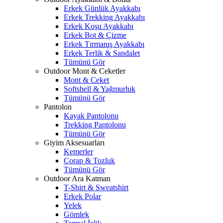
Erkek Günlük Ayakkabı
Erkek Trekking Ayakkabı
Erkek Koşu Ayakkabı
Erkek Bot & Çizme
Erkek Tırmanış Ayakkabı
Erkek Terlik & Sandalet
Tümünü Gör
Outdoor Mont & Ceketler
Mont & Ceket
Softshell & Yağmurluk
Tümünü Gör
Pantolon
Kayak Pantolonu
Trekking Pantolonu
Tümünü Gör
Giyim Aksesuarları
Kemerler
Çorap & Tozluk
Tümünü Gör
Outdoor Ara Katman
T-Shirt & Sweatshirt
Erkek Polar
Yelek
Gömlek