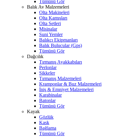
Tümünü Gör
Balık Av Malzemeleri
Olta Makineleri
Olta Kamışları
Olta Setleri
Misinalar
Suni Yemler
Balıkçı Ekipmanları
Balık Bulucular (Gps)
Tümünü Gör
Dağcılık
Tırmanış Ayakkabıları
Perlonlar
Sikkeler
Tırmanış Malzemeleri
Kramponlar & Buz Malzemeleri
İniş & Emniyet Malzemeleri
Karabinalar
Batonlar
Tümünü Gör
Kayak
Gözlük
Kask
Bağlama
Tümünü Gör