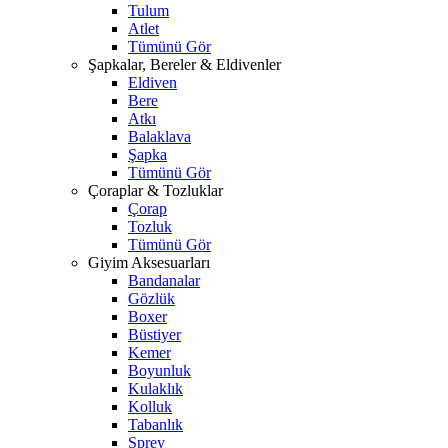
Tulum
Atlet
Tümünü Gör
Şapkalar, Bereler & Eldivenler
Eldiven
Bere
Atkı
Balaklava
Şapka
Tümünü Gör
Çoraplar & Tozluklar
Çorap
Tozluk
Tümünü Gör
Giyim Aksesuarları
Bandanalar
Gözlük
Boxer
Büstiyer
Kemer
Boyunluk
Kulaklık
Kolluk
Tabanlık
Sprey