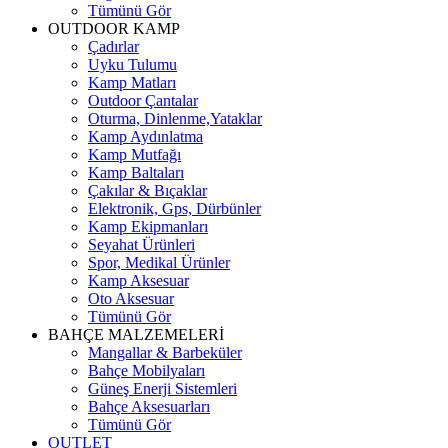
Tümünü Gör
OUTDOOR KAMP
Çadırlar
Uyku Tulumu
Kamp Matları
Outdoor Çantalar
Oturma, Dinlenme,Yataklar
Kamp Aydınlatma
Kamp Mutfağı
Kamp Baltaları
Çakılar & Bıçaklar
Elektronik, Gps, Dürbünler
Kamp Ekipmanları
Seyahat Ürünleri
Spor, Medikal Ürünler
Kamp Aksesuar
Oto Aksesuar
Tümünü Gör
BAHÇE MALZEMELERİ
Mangallar & Barbeküler
Bahçe Mobilyaları
Güneş Enerji Sistemleri
Bahçe Aksesuarları
Tümünü Gör
OUTLET