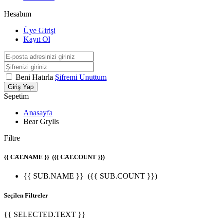
Hesabım
Üye Girişi
Kayıt Ol
Beni Hatırla
Şifremi Unuttum
Giriş Yap
Sepetim
Anasayfa
Bear Grylls
Filtre
{{ CAT.NAME }}
({{ CAT.COUNT }})
{{ SUB.NAME }}
({{ SUB.COUNT }})
Seçilen Filtreler
{{ SELECTED.TEXT }}