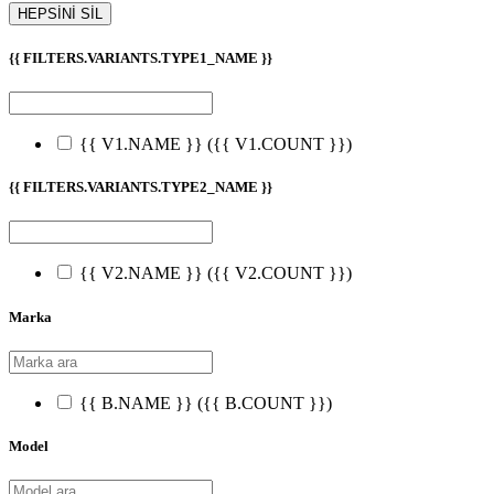
HEPSİNİ SİL
{{ FILTERS.VARIANTS.TYPE1_NAME }}
{{ V1.NAME }}
({{ V1.COUNT }})
{{ FILTERS.VARIANTS.TYPE2_NAME }}
{{ V2.NAME }}
({{ V2.COUNT }})
Marka
{{ B.NAME }}
({{ B.COUNT }})
Model