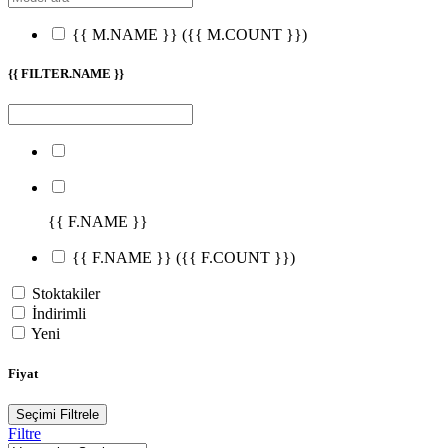
{{ M.NAME }}
({{ M.COUNT }})
{{ FILTER.NAME }}
{{ F.NAME }}
{{ F.NAME }}
({{ F.COUNT }})
Stoktakiler
İndirimli
Yeni
Fiyat
Seçimi Filtrele
Filtre