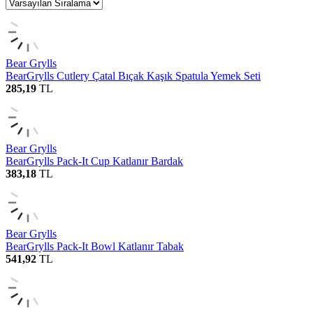
Bear Grylls
BearGrylls Cutlery Çatal Bıçak Kaşık Spatula Yemek Seti
285,19
TL
Bear Grylls
BearGrylls Pack-It Cup Katlanır Bardak
383,18
TL
Bear Grylls
BearGrylls Pack-It Bowl Katlanır Tabak
541,92
TL