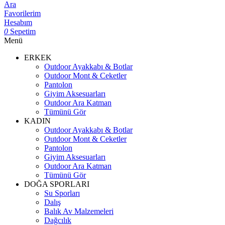
Ara
Favorilerim
Hesabım
0
Sepetim
Menü
ERKEK
Outdoor Ayakkabı & Botlar
Outdoor Mont & Ceketler
Pantolon
Giyim Aksesuarları
Outdoor Ara Katman
Tümünü Gör
KADIN
Outdoor Ayakkabı & Botlar
Outdoor Mont & Ceketler
Pantolon
Giyim Aksesuarları
Outdoor Ara Katman
Tümünü Gör
DOĞA SPORLARI
Su Sporları
Dalış
Balık Av Malzemeleri
Dağcılık