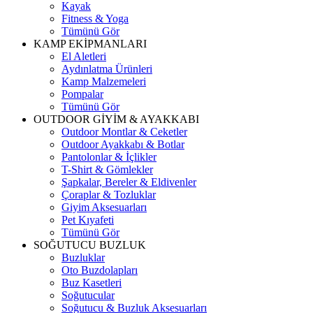
Kayak
Fitness & Yoga
Tümünü Gör
KAMP EKİPMANLARI
El Aletleri
Aydınlatma Ürünleri
Kamp Malzemeleri
Pompalar
Tümünü Gör
OUTDOOR GİYİM & AYAKKABI
Outdoor Montlar & Ceketler
Outdoor Ayakkabı & Botlar
Pantolonlar & İçlikler
T-Shirt & Gömlekler
Şapkalar, Bereler & Eldivenler
Çoraplar & Tozluklar
Giyim Aksesuarları
Pet Kıyafeti
Tümünü Gör
SOĞUTUCU BUZLUK
Buzluklar
Oto Buzdolapları
Buz Kasetleri
Soğutucular
Soğutucu & Buzluk Aksesuarları