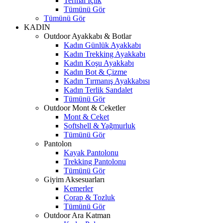
Termal İçlik
Tümünü Gör
Tümünü Gör
KADIN
Outdoor Ayakkabı & Botlar
Kadın Günlük Ayakkabı
Kadın Trekking Ayakkabı
Kadın Koşu Ayakkabı
Kadın Bot & Çizme
Kadın Tırmanış Ayakkabısı
Kadın Terlik Sandalet
Tümünü Gör
Outdoor Mont & Ceketler
Mont & Ceket
Softshell & Yağmurluk
Tümünü Gör
Pantolon
Kayak Pantolonu
Trekking Pantolonu
Tümünü Gör
Giyim Aksesuarları
Kemerler
Çorap & Tozluk
Tümünü Gör
Outdoor Ara Katman