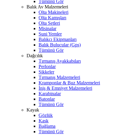
Tümünü Gör
Balık Av Malzemeleri
Olta Makineleri
Olta Kamışları
Olta Setleri
Misinalar
Suni Yemler
Balıkçı Ekipmanları
Balık Bulucular (Gps)
Tümünü Gör
Dağcılık
Tırmanış Ayakkabıları
Perlonlar
Sikkeler
Tırmanış Malzemeleri
Kramponlar & Buz Malzemeleri
İniş & Emniyet Malzemeleri
Karabinalar
Batonlar
Tümünü Gör
Kayak
Gözlük
Kask
Bağlama
Tümünü Gör