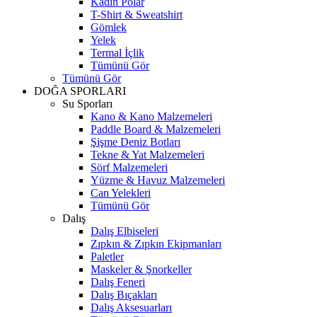
Kadın Polar
T-Shirt & Sweatshirt
Gömlek
Yelek
Termal İçlik
Tümünü Gör
Tümünü Gör
DOĞA SPORLARI
Su Sporları
Kano & Kano Malzemeleri
Paddle Board & Malzemeleri
Şişme Deniz Botları
Tekne & Yat Malzemeleri
Sörf Malzemeleri
Yüzme & Havuz Malzemeleri
Can Yelekleri
Tümünü Gör
Dalış
Dalış Elbiseleri
Zıpkın & Zıpkın Ekipmanları
Paletler
Maskeler & Şnorkeller
Dalış Feneri
Dalış Bıçakları
Dalış Aksesuarları