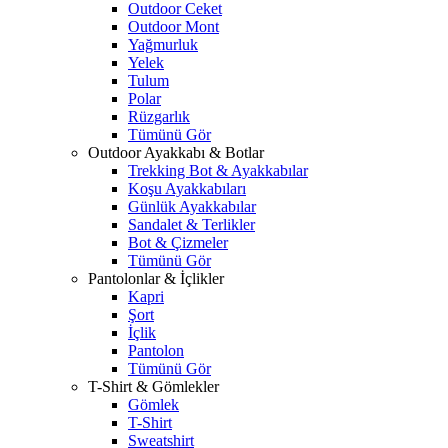
Outdoor Ceket
Outdoor Mont
Yağmurluk
Yelek
Tulum
Polar
Rüzgarlık
Tümünü Gör
Outdoor Ayakkabı & Botlar
Trekking Bot & Ayakkabılar
Koşu Ayakkabıları
Günlük Ayakkabılar
Sandalet & Terlikler
Bot & Çizmeler
Tümünü Gör
Pantolonlar & İçlikler
Kapri
Şort
İçlik
Pantolon
Tümünü Gör
T-Shirt & Gömlekler
Gömlek
T-Shirt
Sweatshirt