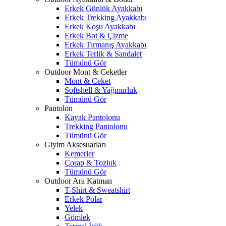
Erkek Günlük Ayakkabı
Erkek Trekking Ayakkabı
Erkek Koşu Ayakkabı
Erkek Bot & Çizme
Erkek Tırmanış Ayakkabı
Erkek Terlik & Sandalet
Tümünü Gör
Outdoor Mont & Ceketler
Mont & Ceket
Softshell & Yağmurluk
Tümünü Gör
Pantolon
Kayak Pantolonu
Trekking Pantolonu
Tümünü Gör
Giyim Aksesuarları
Kemerler
Çorap & Tozluk
Tümünü Gör
Outdoor Ara Katman
T-Shirt & Sweatshirt
Erkek Polar
Yelek
Gömlek