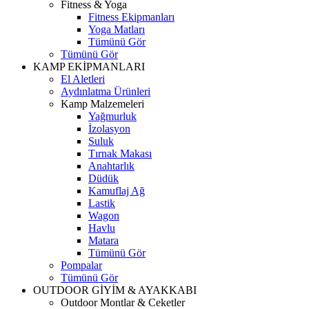
Fitness & Yoga
Fitness Ekipmanları
Yoga Matları
Tümünü Gör
Tümünü Gör
KAMP EKİPMANLARI
El Aletleri
Aydınlatma Ürünleri
Kamp Malzemeleri
Yağmurluk
İzolasyon
Suluk
Tırnak Makası
Anahtarlık
Düdük
Kamuflaj Ağ
Lastik
Wagon
Havlu
Matara
Tümünü Gör
Pompalar
Tümünü Gör
OUTDOOR GİYİM & AYAKKABI
Outdoor Montlar & Ceketler