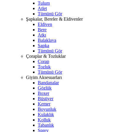
Tulum
Atlet
Tümünü Gör
Şapkalar, Bereler & Eldivenler
Eldiven
Bere
Atkı
Balaklava
Şapka
Tümünü Gör
Çoraplar & Tozluklar
Çorap
Tozluk
Tümünü Gör
Giyim Aksesuarları
Bandanalar
Gözlük
Boxer
Büstiyer
Kemer
Boyunluk
Kulaklık
Kolluk
Tabanlık
Sprey