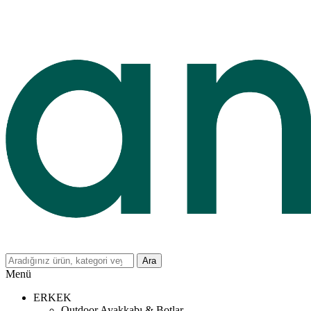
Ara
Menü
ERKEK
Outdoor Ayakkabı & Botlar