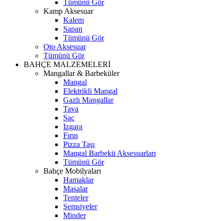
Tümünü Gör
Kamp Aksesuar
Kalem
Sapan
Tümünü Gör
Oto Aksesuar
Tümünü Gör
BAHÇE MALZEMELERİ
Mangallar & Barbeküler
Mangal
Elektrikli Mangal
Gazlı Mangallar
Tava
Sac
Izgara
Fırın
Pizza Taşı
Mangal Barbekü Aksesuarları
Tümünü Gör
Bahçe Mobilyaları
Hamaklar
Masalar
Tenteler
Şemsiyeler
Minder