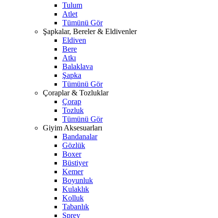
Tulum
Atlet
Tümünü Gör
Şapkalar, Bereler & Eldivenler
Eldiven
Bere
Atkı
Balaklava
Şapka
Tümünü Gör
Çoraplar & Tozluklar
Çorap
Tozluk
Tümünü Gör
Giyim Aksesuarları
Bandanalar
Gözlük
Boxer
Büstiyer
Kemer
Boyunluk
Kulaklık
Kolluk
Tabanlık
Sprey