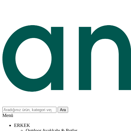
Ara
Menü
ERKEK
Outdoor Ayakkabı & Botlar