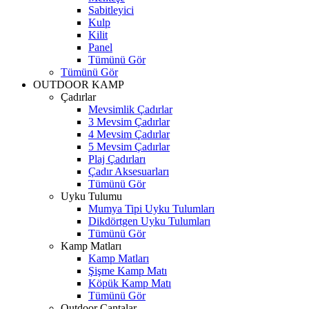
Sabitleyici
Kulp
Kilit
Panel
Tümünü Gör
Tümünü Gör
OUTDOOR KAMP
Çadırlar
Mevsimlik Çadırlar
3 Mevsim Çadırlar
4 Mevsim Çadırlar
5 Mevsim Çadırlar
Plaj Çadırları
Çadır Aksesuarları
Tümünü Gör
Uyku Tulumu
Mumya Tipi Uyku Tulumları
Dikdörtgen Uyku Tulumları
Tümünü Gör
Kamp Matları
Kamp Matları
Şişme Kamp Matı
Köpük Kamp Matı
Tümünü Gör
Outdoor Çantalar