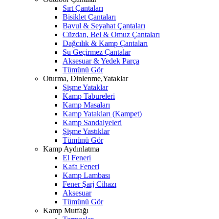
Sırt Çantaları
Bisiklet Çantaları
Bavul & Seyahat Çantaları
Cüzdan, Bel & Omuz Çantaları
Dağcılık & Kamp Çantaları
Su Geçirmez Çantalar
Aksesuar & Yedek Parça
Tümünü Gör
Oturma, Dinlenme,Yataklar
Şişme Yataklar
Kamp Tabureleri
Kamp Masaları
Kamp Yatakları (Kampet)
Kamp Sandalyeleri
Şişme Yastıklar
Tümünü Gör
Kamp Aydınlatma
El Feneri
Kafa Feneri
Kamp Lambası
Fener Şarj Cihazı
Aksesuar
Tümünü Gör
Kamp Mutfağı