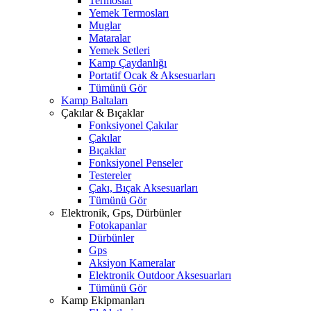
Termoslar
Yemek Termosları
Muglar
Mataralar
Yemek Setleri
Kamp Çaydanlığı
Portatif Ocak & Aksesuarları
Tümünü Gör
Kamp Baltaları
Çakılar & Bıçaklar
Fonksiyonel Çakılar
Çakılar
Bıçaklar
Fonksiyonel Penseler
Testereler
Çakı, Bıçak Aksesuarları
Tümünü Gör
Elektronik, Gps, Dürbünler
Fotokapanlar
Dürbünler
Gps
Aksiyon Kameralar
Elektronik Outdoor Aksesuarları
Tümünü Gör
Kamp Ekipmanları