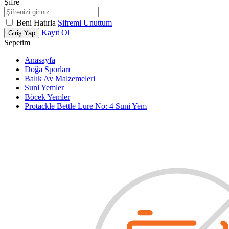
Şifre
Beni Hatırla
Şifremi Unuttum
Kayıt Ol
Giriş Yap
Sepetim
Anasayfa
Doğa Sporları
Balık Av Malzemeleri
Suni Yemler
Böcek Yemler
Protackle Bettle Lure No: 4 Suni Yem