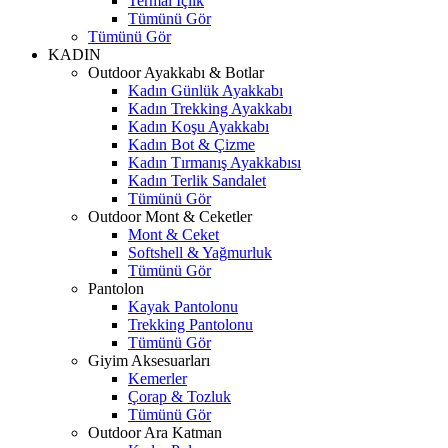
Termal İçlik
Tümünü Gör
Tümünü Gör
KADIN
Outdoor Ayakkabı & Botlar
Kadın Günlük Ayakkabı
Kadın Trekking Ayakkabı
Kadın Koşu Ayakkabı
Kadın Bot & Çizme
Kadın Tırmanış Ayakkabısı
Kadın Terlik Sandalet
Tümünü Gör
Outdoor Mont & Ceketler
Mont & Ceket
Softshell & Yağmurluk
Tümünü Gör
Pantolon
Kayak Pantolonu
Trekking Pantolonu
Tümünü Gör
Giyim Aksesuarları
Kemerler
Çorap & Tozluk
Tümünü Gör
Outdoor Ara Katman