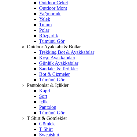
Outdoor Ceket
Outdoor Mont
Yağmurluk
Yelek
Tulum
Polar
Rüzgarlık
Tümünü Gör
Outdoor Ayakkabı & Botlar
Trekking Bot & Ayakkabılar
Koşu Ayakkabıları
Günlük Ayakkabılar
Sandalet & Terlikler
Bot & Çizmeler
Tümünü Gör
Pantolonlar & İçlikler
Kapri
Şort
İçlik
Pantolon
Tümünü Gör
T-Shirt & Gömlekler
Gömlek
T-Shirt
Sweatshirt