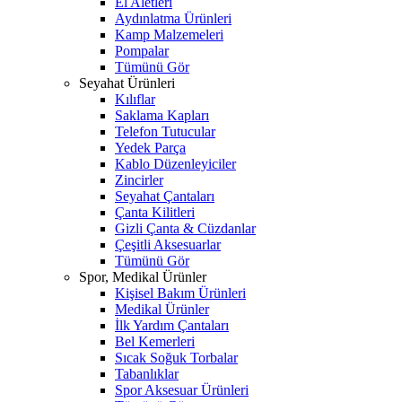
El Aletleri
Aydınlatma Ürünleri
Kamp Malzemeleri
Pompalar
Tümünü Gör
Seyahat Ürünleri
Kılıflar
Saklama Kapları
Telefon Tutucular
Yedek Parça
Kablo Düzenleyiciler
Zincirler
Seyahat Çantaları
Çanta Kilitleri
Gizli Çanta & Cüzdanlar
Çeşitli Aksesuarlar
Tümünü Gör
Spor, Medikal Ürünler
Kişisel Bakım Ürünleri
Medikal Ürünler
İlk Yardım Çantaları
Bel Kemerleri
Sıcak Soğuk Torbalar
Tabanlıklar
Spor Aksesuar Ürünleri