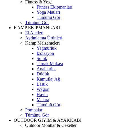
Fitness & Yoga
Fitness Ekipmanları
Yoga Matları
Tümünü Gör
Tümünü Gör
KAMP EKİPMANLARI
El Aletleri
Aydınlatma Ürünleri
Kamp Malzemeleri
Yağmurluk
İzolasyon
Suluk
Tırnak Makası
Anahtarlık
Düdük
Kamuflaj Ağ
Lastik
Wagon
Havlu
Matara
Tümünü Gör
Pompalar
Tümünü Gör
OUTDOOR GİYİM & AYAKKABI
Outdoor Montlar & Ceketler