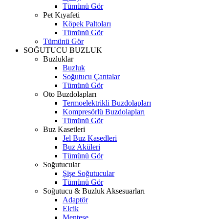
Tümünü Gör
Pet Kıyafeti
Köpek Paltoları
Tümünü Gör
Tümünü Gör
SOĞUTUCU BUZLUK
Buzluklar
Buzluk
Soğutucu Çantalar
Tümünü Gör
Oto Buzdolapları
Termoelektrikli Buzdolapları
Kompresörlü Buzdolapları
Tümünü Gör
Buz Kasetleri
Jel Buz Kasedleri
Buz Aküleri
Tümünü Gör
Soğutucular
Şişe Soğutucular
Tümünü Gör
Soğutucu & Buzluk Aksesuarları
Adaptör
Elcik
Menteşe