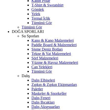
Kadın Polar
T-Shirt & Sweatshirt
Gömlek
Yelek
Termal İçlik
Tümünü Gör
Tümünü Gör
DOĞA SPORLARI
Su Sporları
Kano & Kano Malzemeleri
Paddle Board & Malzemeleri
Şişme Deniz Botları
Tekne & Yat Malzemeleri
Sörf Malzemeleri
Yüzme & Havuz Malzemeleri
Can Yelekleri
Tümünü Gör
Dalış
Dalış Elbiseleri
Zıpkın & Zıpkın Ekipmanları
Paletler
Maskeler & Şnorkeller
Dalış Feneri
Dalış Bıçakları
Dalış Aksesuarları