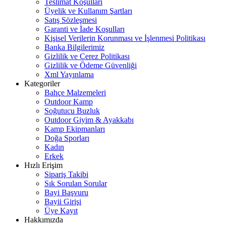
Teslimat Koşulları
Üyelik ve Kullanım Şartları
Satış Sözleşmesi
Garanti ve İade Koşulları
Kişisel Verilerin Korunması ve İşlenmesi Politikası
Banka Bilgilerimiz
Gizlilik ve Çerez Politikası
Gizlilik ve Ödeme Güvenliği
Xml Yayınlama
Kategoriler
Bahçe Malzemeleri
Outdoor Kamp
Soğutucu Buzluk
Outdoor Giyim & Ayakkabı
Kamp Ekipmanları
Doğa Sporları
Kadın
Erkek
Hızlı Erişim
Sipariş Takibi
Sık Sorulan Sorular
Bayi Başvuru
Bayii Girişi
Üye Kayıt
Hakkımızda