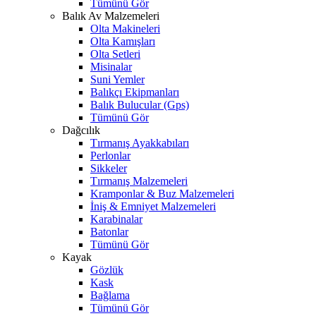
Tümünü Gör
Balık Av Malzemeleri
Olta Makineleri
Olta Kamışları
Olta Setleri
Misinalar
Suni Yemler
Balıkçı Ekipmanları
Balık Bulucular (Gps)
Tümünü Gör
Dağcılık
Tırmanış Ayakkabıları
Perlonlar
Sikkeler
Tırmanış Malzemeleri
Kramponlar & Buz Malzemeleri
İniş & Emniyet Malzemeleri
Karabinalar
Batonlar
Tümünü Gör
Kayak
Gözlük
Kask
Bağlama
Tümünü Gör