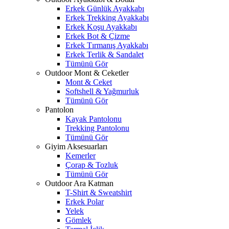
Erkek Günlük Ayakkabı
Erkek Trekking Ayakkabı
Erkek Koşu Ayakkabı
Erkek Bot & Çizme
Erkek Tırmanış Ayakkabı
Erkek Terlik & Sandalet
Tümünü Gör
Outdoor Mont & Ceketler
Mont & Ceket
Softshell & Yağmurluk
Tümünü Gör
Pantolon
Kayak Pantolonu
Trekking Pantolonu
Tümünü Gör
Giyim Aksesuarları
Kemerler
Çorap & Tozluk
Tümünü Gör
Outdoor Ara Katman
T-Shirt & Sweatshirt
Erkek Polar
Yelek
Gömlek