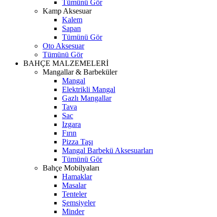
Tümünü Gör
Kamp Aksesuar
Kalem
Sapan
Tümünü Gör
Oto Aksesuar
Tümünü Gör
BAHÇE MALZEMELERİ
Mangallar & Barbeküler
Mangal
Elektrikli Mangal
Gazlı Mangallar
Tava
Sac
Izgara
Fırın
Pizza Taşı
Mangal Barbekü Aksesuarları
Tümünü Gör
Bahçe Mobilyaları
Hamaklar
Masalar
Tenteler
Şemsiyeler
Minder