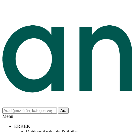
Ara
Menü
ERKEK
Outdoor Ayakkabı & Botlar