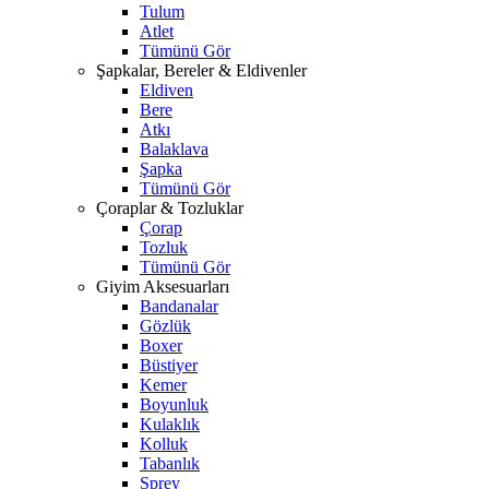
Tulum
Atlet
Tümünü Gör
Şapkalar, Bereler & Eldivenler
Eldiven
Bere
Atkı
Balaklava
Şapka
Tümünü Gör
Çoraplar & Tozluklar
Çorap
Tozluk
Tümünü Gör
Giyim Aksesuarları
Bandanalar
Gözlük
Boxer
Büstiyer
Kemer
Boyunluk
Kulaklık
Kolluk
Tabanlık
Sprey