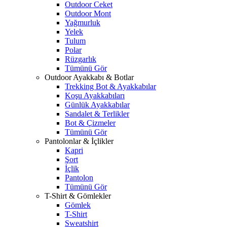
Outdoor Ceket
Outdoor Mont
Yağmurluk
Yelek
Tulum
Polar
Rüzgarlık
Tümünü Gör
Outdoor Ayakkabı & Botlar
Trekking Bot & Ayakkabılar
Koşu Ayakkabıları
Günlük Ayakkabılar
Sandalet & Terlikler
Bot & Çizmeler
Tümünü Gör
Pantolonlar & İçlikler
Kapri
Şort
İçlik
Pantolon
Tümünü Gör
T-Shirt & Gömlekler
Gömlek
T-Shirt
Sweatshirt