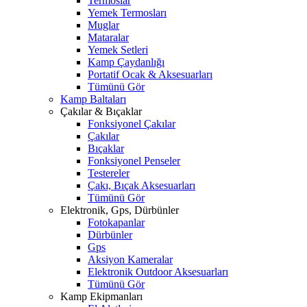
Termoslar
Yemek Termosları
Muglar
Mataralar
Yemek Setleri
Kamp Çaydanlığı
Portatif Ocak & Aksesuarları
Tümünü Gör
Kamp Baltaları
Çakılar & Bıçaklar
Fonksiyonel Çakılar
Çakılar
Bıçaklar
Fonksiyonel Penseler
Testereler
Çakı, Bıçak Aksesuarları
Tümünü Gör
Elektronik, Gps, Dürbünler
Fotokapanlar
Dürbünler
Gps
Aksiyon Kameralar
Elektronik Outdoor Aksesuarları
Tümünü Gör
Kamp Ekipmanları