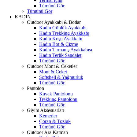
Termal İçlik
Tümünü Gör
Tümünü Gör
KADIN
Outdoor Ayakkabı & Botlar
Kadın Günlük Ayakkabı
Kadın Trekking Ayakkabı
Kadın Koşu Ayakkabı
Kadın Bot & Çizme
Kadın Tırmanış Ayakkabısı
Kadın Terlik Sandalet
Tümünü Gör
Outdoor Mont & Ceketler
Mont & Ceket
Softshell & Yağmurluk
Tümünü Gör
Pantolon
Kayak Pantolonu
Trekking Pantolonu
Tümünü Gör
Giyim Aksesuarları
Kemerler
Çorap & Tozluk
Tümünü Gör
Outdoor Ara Katman