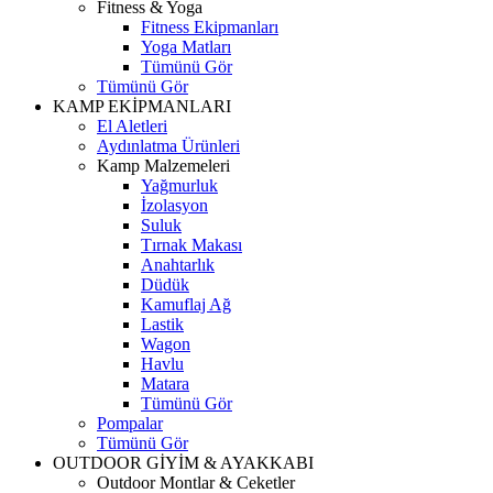
Fitness & Yoga
Fitness Ekipmanları
Yoga Matları
Tümünü Gör
Tümünü Gör
KAMP EKİPMANLARI
El Aletleri
Aydınlatma Ürünleri
Kamp Malzemeleri
Yağmurluk
İzolasyon
Suluk
Tırnak Makası
Anahtarlık
Düdük
Kamuflaj Ağ
Lastik
Wagon
Havlu
Matara
Tümünü Gör
Pompalar
Tümünü Gör
OUTDOOR GİYİM & AYAKKABI
Outdoor Montlar & Ceketler