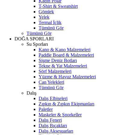
Kadın Polar
T-Shirt & Sweatshirt
Gömlek
Yelek
Termal İçlik
Tümünü Gör
Tümünü Gör
DOĞA SPORLARI
Su Sporları
Kano & Kano Malzemeleri
Paddle Board & Malzemeleri
Şişme Deniz Botları
Tekne & Yat Malzemeleri
Sörf Malzemeleri
Yüzme & Havuz Malzemeleri
Can Yelekleri
Tümünü Gör
Dalış
Dalış Elbiseleri
Zıpkın & Zıpkın Ekipmanları
Paletler
Maskeler & Şnorkeller
Dalış Feneri
Dalış Bıçakları
Dalış Aksesuarları