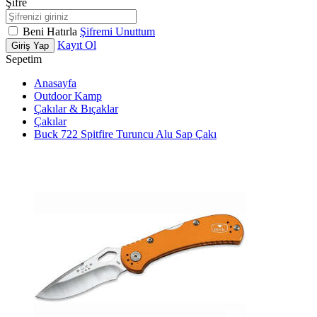
Şifre
Beni Hatırla
Şifremi Unuttum
Kayıt Ol
Giriş Yap
Sepetim
Anasayfa
Outdoor Kamp
Çakılar & Bıçaklar
Çakılar
Buck 722 Spitfire Turuncu Alu Sap Çakı