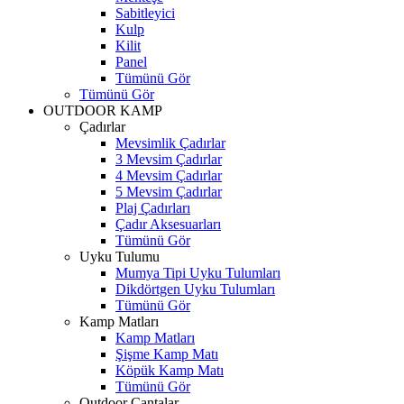
Sabitleyici
Kulp
Kilit
Panel
Tümünü Gör
Tümünü Gör
OUTDOOR KAMP
Çadırlar
Mevsimlik Çadırlar
3 Mevsim Çadırlar
4 Mevsim Çadırlar
5 Mevsim Çadırlar
Plaj Çadırları
Çadır Aksesuarları
Tümünü Gör
Uyku Tulumu
Mumya Tipi Uyku Tulumları
Dikdörtgen Uyku Tulumları
Tümünü Gör
Kamp Matları
Kamp Matları
Şişme Kamp Matı
Köpük Kamp Matı
Tümünü Gör
Outdoor Çantalar