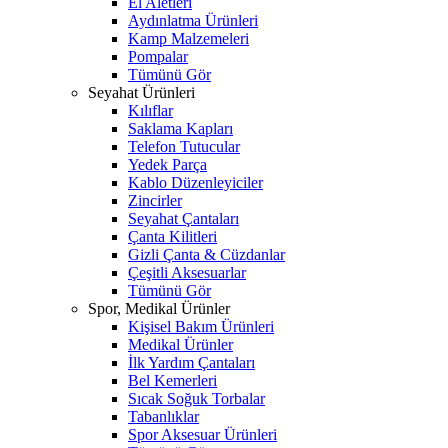
El Aletleri
Aydınlatma Ürünleri
Kamp Malzemeleri
Pompalar
Tümünü Gör
Seyahat Ürünleri
Kılıflar
Saklama Kapları
Telefon Tutucular
Yedek Parça
Kablo Düzenleyiciler
Zincirler
Seyahat Çantaları
Çanta Kilitleri
Gizli Çanta & Cüzdanlar
Çeşitli Aksesuarlar
Tümünü Gör
Spor, Medikal Ürünler
Kişisel Bakım Ürünleri
Medikal Ürünler
İlk Yardım Çantaları
Bel Kemerleri
Sıcak Soğuk Torbalar
Tabanlıklar
Spor Aksesuar Ürünleri