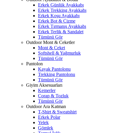
Erkek Günlük Ayakkabı
Erkek Trekking Ayakkabı
Erkek Koşu Ayakkabı
Erkek Bot & Çizme
Erkek Tırmanış Ayakkabı
Erkek Terlik & Sandalet
Tümünü Gör
Outdoor Mont & Ceketler
Mont & Ceket
Softshell & Yağmurluk
Tümünü Gör
Pantolon
Kayak Pantolonu
Trekking Pantolonu
Tümünü Gör
Giyim Aksesuarları
Kemerler
Çorap & Tozluk
Tümünü Gör
Outdoor Ara Katman
T-Shirt & Sweatshirt
Erkek Polar
Yelek
Gömlek