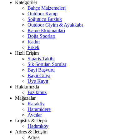
Kategoriler
Bahçe Malzemeleri
Outdoor Kamp
Soğutucu Buzluk
Outdoor Giyim & Ayakkabı
Kamp Ekipmanları
Doğa Sporları
Kadın
Erkek
Hızlı Erişim
Sipariş Takibi
Sık Sorulan Sorular
Bayi Başvuru
Bayii Girişi
Üye Kayıt
Hakkımızda
Biz kimiz
Mağazalar
Karaköy
Haramidere
Avcılar
Lojistik & Depo
Hadımköy
Adres & İletişim
Adres