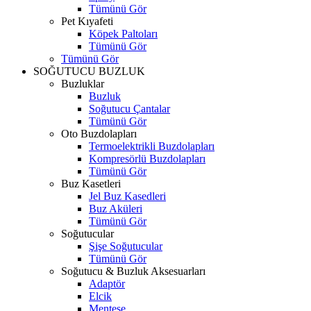
Tümünü Gör
Pet Kıyafeti
Köpek Paltoları
Tümünü Gör
Tümünü Gör
SOĞUTUCU BUZLUK
Buzluklar
Buzluk
Soğutucu Çantalar
Tümünü Gör
Oto Buzdolapları
Termoelektrikli Buzdolapları
Kompresörlü Buzdolapları
Tümünü Gör
Buz Kasetleri
Jel Buz Kasedleri
Buz Aküleri
Tümünü Gör
Soğutucular
Şişe Soğutucular
Tümünü Gör
Soğutucu & Buzluk Aksesuarları
Adaptör
Elcik
Menteşe