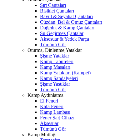
Sırt Çantaları
Bisiklet Çantaları
Bavul & Seyahat Çantaları
Cüzdan, Bel & Omuz Çantaları
Dağcılık & Kamp Çantaları
Su Geçirmez Çantalar
Aksesuar & Yedek Parça
Tümünü Gör
Oturma, Dinlenme,Yataklar
Şişme Yataklar
Kamp Tabureleri
Kamp Masaları
Kamp Yatakları (Kampet)
Kamp Sandalyeleri
Şişme Yastıklar
Tümünü Gör
Kamp Aydınlatma
El Feneri
Kafa Feneri
Kamp Lambası
Fener Şarj Cihazı
Aksesuar
Tümünü Gör
Kamp Mutfağı