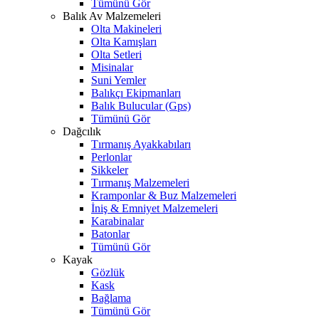
Tümünü Gör
Balık Av Malzemeleri
Olta Makineleri
Olta Kamışları
Olta Setleri
Misinalar
Suni Yemler
Balıkçı Ekipmanları
Balık Bulucular (Gps)
Tümünü Gör
Dağcılık
Tırmanış Ayakkabıları
Perlonlar
Sikkeler
Tırmanış Malzemeleri
Kramponlar & Buz Malzemeleri
İniş & Emniyet Malzemeleri
Karabinalar
Batonlar
Tümünü Gör
Kayak
Gözlük
Kask
Bağlama
Tümünü Gör